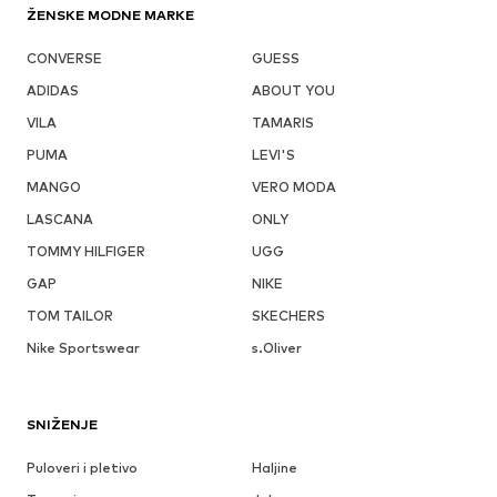
ŽENSKE MODNE MARKE
CONVERSE
GUESS
ADIDAS
ABOUT YOU
VILA
TAMARIS
PUMA
LEVI'S
MANGO
VERO MODA
LASCANA
ONLY
TOMMY HILFIGER
UGG
GAP
NIKE
TOM TAILOR
SKECHERS
Nike Sportswear
s.Oliver
SNIŽENJE
Puloveri i pletivo
Haljine