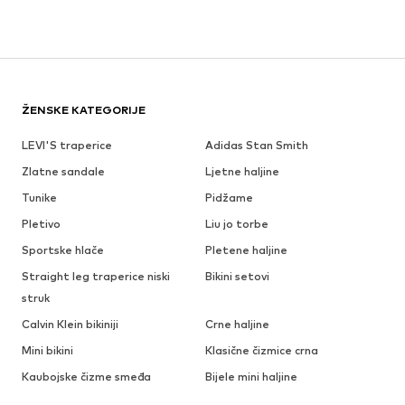
ŽENSKE KATEGORIJE
LEVI'S traperice
Adidas Stan Smith
Zlatne sandale
Ljetne haljine
Tunike
Pidžame
Pletivo
Liu jo torbe
Sportske hlače
Pletene haljine
Straight leg traperice niski
Bikini setovi
struk
Calvin Klein bikiniji
Crne haljine
Mini bikini
Klasične čizmice crna
Kaubojske čizme smeđa
Bijele mini haljine