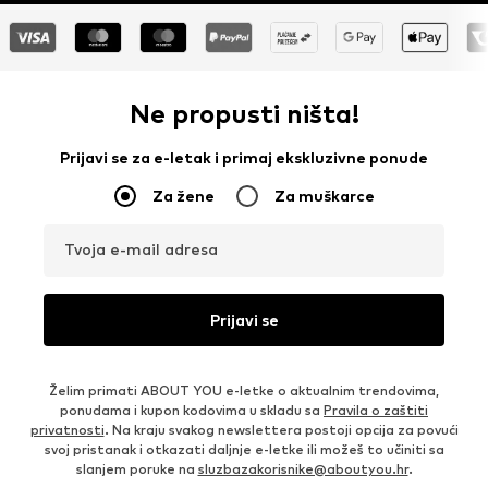
Ne propusti ništa!
Prijavi se za e-letak i primaj ekskluzivne ponude
Za žene
Za muškarce
Tvoja e-mail adresa
Prijavi se
Želim primati ABOUT YOU e-letke o aktualnim trendovima,
ponudama i kupon kodovima u skladu sa
Pravila o zaštiti
privatnosti
. Na kraju svakog newslettera postoji opcija za povući
svoj pristanak i otkazati daljnje e-letke ili možeš to učiniti sa
slanjem poruke na
sluzbazakorisnike@aboutyou.hr
.