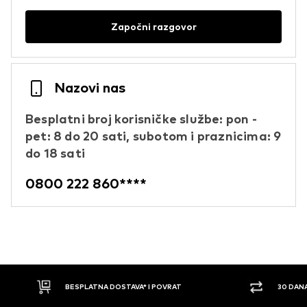
Započni razgovor
Nazovi nas
Besplatni broj korisničke službe: pon -
pet: 8 do 20 sati, subotom i praznicima: 9
do 18 sati
0800 222 860****
BESPLATNA DOSTAVA* I POVRAT
30 DAN