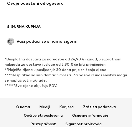
Ovdje odustani od ugovora
Kaputi
Suknje
Kupaći kostimi
Sweater majice i trenirke
Sakoi
Kombinezoni
SIGURNA KUPNJA
Veći brojevi
Odjeća za trudnice
Posebne prigode
Ekskluzivno
Vaši podaci su s nama sigurni
Recikliranje
*Besplatna dostava za narudžbe od 24,90 € i iznad, u suprotnom
OBUĆA
naknada za dostavu i usluge od 2,90 € će biti primijenjeni.
**Najniža cijena u posljednjih 30 dana prije sniženja cijene.
Novo
Popularno
****Besplatno sa svih domaćih mreža. Za pozive iz inozemstva mogu
se naplaćivati ​​naknade.
Tenisice
Čizmice
******Sve cijene uključuju PDV.
Salonke & visoke pete
Čizme
Sandale
Niske cipele
Sportska obuća
Balerinke
O nama
Mediji
Karijera
Zaštita podataka
Natikače
Papuče
Opći uvjeti poslovanja
Osnovne informacije
Ekskluzivno
Pristupačnost
Sigurnost proizvoda