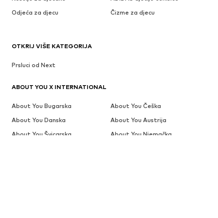
Odjeća za djecu
Čizme za djecu
OTKRIJ VIŠE KATEGORIJA
Prsluci od Next
ABOUT YOU X INTERNATIONAL
About You Bugarska
About You Češka
About You Danska
About You Austrija
About You Švicarska
About You Njemačka
About You Grčka
About You Švicarska (en)
About You Njemačka (en)
About You Nizozemska (en)
About You Španjolska
About You Estonija
About You Finska
About You Belgija (fr)
About You Švicarska (fr)
About You Francuska