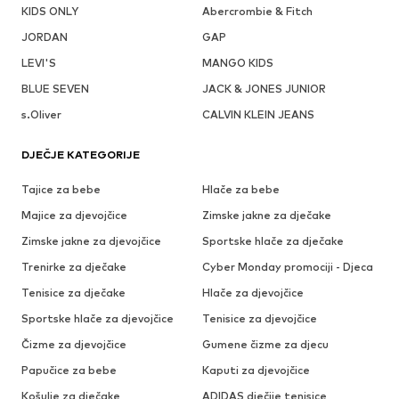
KIDS ONLY
Abercrombie & Fitch
JORDAN
GAP
LEVI'S
MANGO KIDS
BLUE SEVEN
JACK & JONES JUNIOR
s.Oliver
CALVIN KLEIN JEANS
DJEČJE KATEGORIJE
Tajice za bebe
Hlače za bebe
Majice za djevojčice
Zimske jakne za dječake
Zimske jakne za djevojčice
Sportske hlače za dječake
Trenirke za dječake
Cyber Monday promociji - Djeca
Tenisice za dječake
Hlače za djevojčice
Sportske hlače za djevojčice
Tenisice za djevojčice
Čizme za djevojčice
Gumene čizme za djecu
Papučice za bebe
Kaputi za djevojčice
Košulje za dječake
ADIDAS dječije tenisice