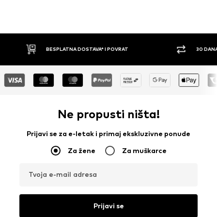
ATNA DOSTAVA* I POVRAT
30 DANA PRAVO NA POVRAT
Ne propusti ništa!
Prijavi se za e-letak i primaj ekskluzivne ponude
Za žene
Za muškarce
Tvoja e-mail adresa
Prijavi se