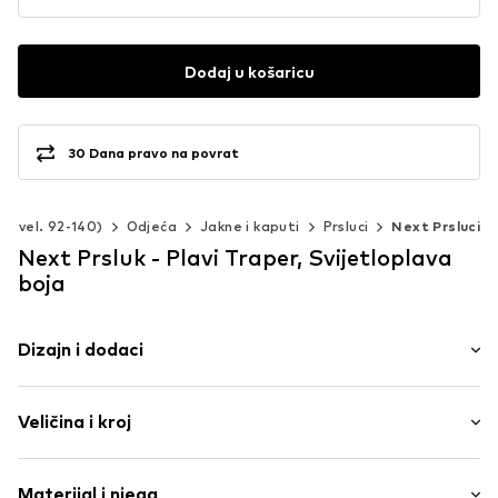
Dodaj u košaricu
30 Dana pravo na povrat
a (vel. 92-140)
Odjeća
Jakne i kaputi
Prsluci
Next Prsluci
Next Prsluk - Plavi Traper, Svijetloplava
boja
Dizajn i dodaci
Traper
Veličina i kroj
Prekriveni rub/šav
Red gumba
Kroj: Normalni kroj
Uzorak preko cijele površine
Materijal i njega