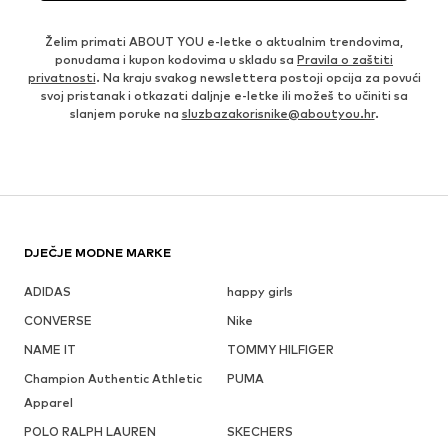
Želim primati ABOUT YOU e-letke o aktualnim trendovima,
ponudama i kupon kodovima u skladu sa
Pravila o zaštiti
privatnosti
. Na kraju svakog newslettera postoji opcija za povući
svoj pristanak i otkazati daljnje e-letke ili možeš to učiniti sa
slanjem poruke na
sluzbazakorisnike@aboutyou.hr
.
DJEČJE MODNE MARKE
ADIDAS
happy girls
CONVERSE
Nike
NAME IT
TOMMY HILFIGER
Champion Authentic Athletic
PUMA
Apparel
POLO RALPH LAUREN
SKECHERS