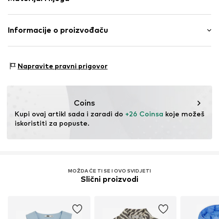
Efekt pranja
Bez punjenja
Materijal: 100% Pamuk
Informacije o proizvođaču
Zatvaranje na gumbe
Zemlja podrijetla: Bangladeš
Br. proizvoda
NXTxaek001000001
Next Germany GmbH
Zielstattstrasse 40
Napravite pravni prigovor
81379 München
DE
https://zendesk.next.co.uk/hc/en-gb
Coins
Kupi ovaj artikl sada i zaradi do 
+26 Coinsa
 koje možeš 
iskoristiti za popuste.
MOŽDA ĆE TI SE I OVO SVIDJETI
Slični proizvodi