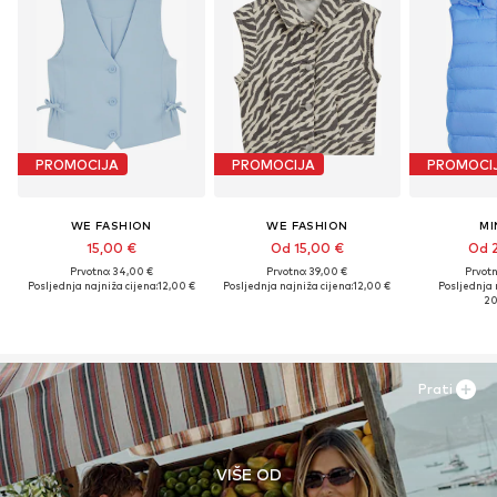
PROMOCIJA
PROMOCIJA
PROMOCI
WE FASHION
WE FASHION
MI
15,00 €
Od 15,00 €
Od 2
Prvotno: 34,00 €
Prvotno: 39,00 €
Prvotn
Posljednja najniža cijena:
12,00 €
Posljednja najniža cijena:
12,00 €
Posljednja 
20
Prati
VIŠE OD