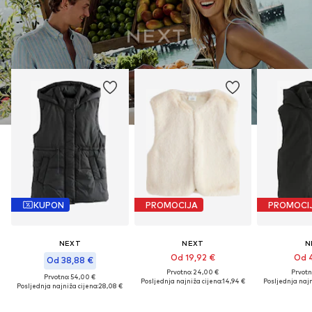
KUPON
PROMOCIJA
PROMOCI
NEXT
NEXT
N
Od 19,92 €
Od 4
Od 38,88 €
Prvotno: 24,00 €
Prvotn
Prvotno: 54,00 €
Posljednja najniža cijena:
14,94 €
Posljednja najn
Posljednja najniža cijena:
28,08 €