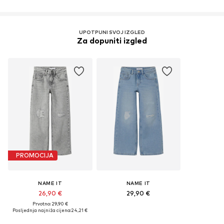
UPOTPUNI SVOJ IZGLED
Za dopuniti izgled
PROMOCIJA
NAME IT
NAME IT
26,90 €
29,90 €
Prvotno: 29,90 €
Posljednja najniža cijena:
24,21 €