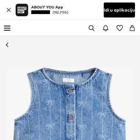
ABOUT YOU App
Idi u aplikaciju
(152.700)