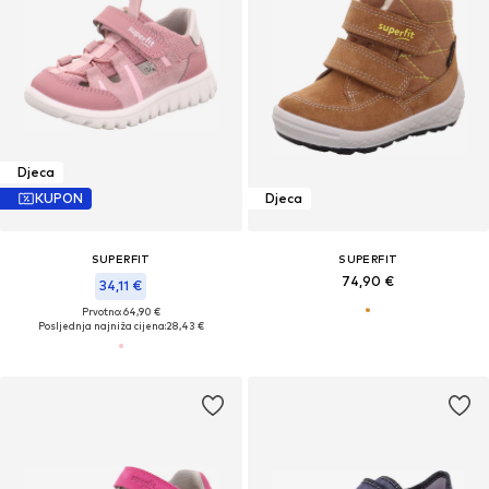
Djeca
KUPON
Djeca
SUPERFIT
SUPERFIT
74,90 €
34,11 €
Prvotno: 64,90 €
Posljednja najniža cijena:
28,43 €