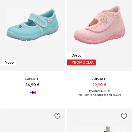
Djeca
Novo
PROMOCIJA
SUPERFIT
SUPERFIT
34,90 €
29,90 €
Prvotno: 37,90 €
Posljednja najniža cijena:
18,95 €