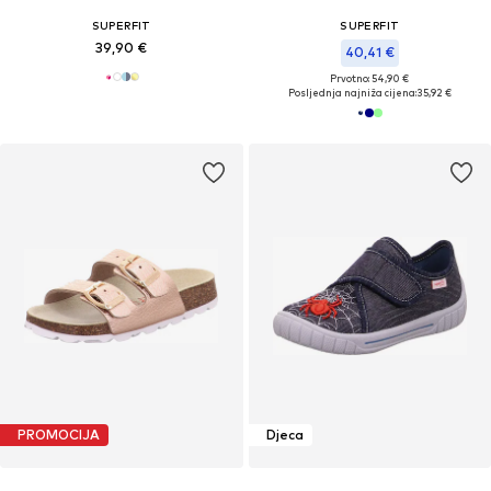
SUPERFIT
SUPERFIT
39,90 €
40,41 €
Prvotno: 54,90 €
Posljednja najniža cijena:
35,92 €
PROMOCIJA
Djeca