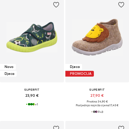
Novo
Djeca
Djeca
PROMOCIJA
SUPERFIT
SUPERFIT
23,90 €
27,90 €
Prvotno: 34,90 €
+
1
Posljednja najniža cijena:
17,45 €
+
3