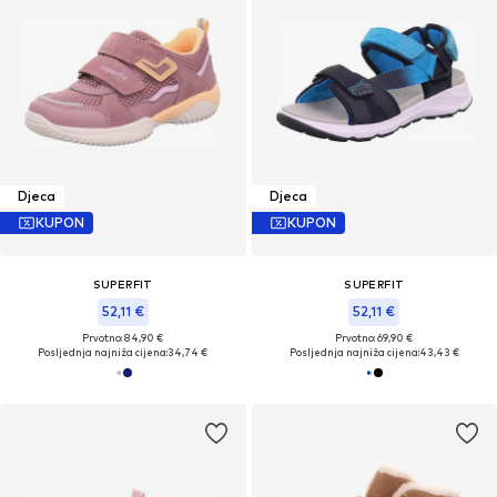
Djeca
Djeca
KUPON
KUPON
SUPERFIT
SUPERFIT
52,11 €
52,11 €
Prvotno: 84,90 €
Prvotno: 69,90 €
Posljednja najniža cijena:
34,74 €
Posljednja najniža cijena:
43,43 €