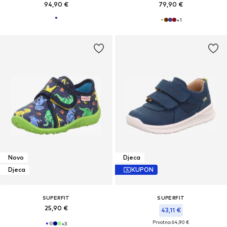
94,90 €
79,90 €
+
1
Novo
Djeca
Djeca
KUPON
SUPERFIT
SUPERFIT
25,90 €
43,11 €
Prvotno: 64,90 €
+
3