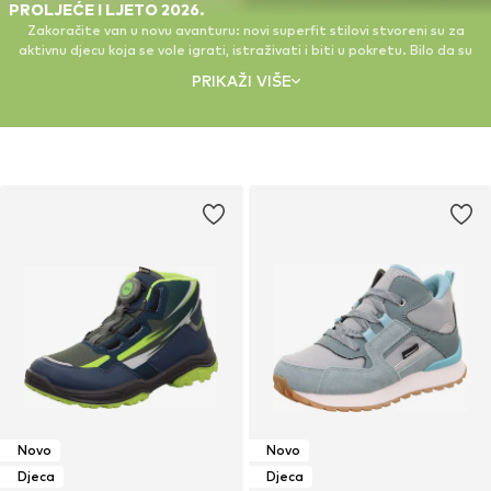
PROLJEĆE I LJETO 2026.
Zakoračite van u novu avanturu: novi superfit stilovi stvoreni su za
aktivnu djecu koja se vole igrati, istraživati i biti u pokretu. Bilo da su
unutra ili vani, superfit pruža lakoću, udobnost i zabavu pri svakom
PRIKAŽI VIŠE
koraku. Inovativni materijali održavaju stopala svježima, dok fleksibilni
potplati i pametni krojevi osiguravaju slobodu kretanja i potporu
tijekom cijelog dana. Svježi dizajn, jarke ljetne boje i cool detalji unose
energiju u svaki izgled. Izdržljive, lagane i udobne – savršene za djecu
koja se na otvorenom osjećaju kao kod kuće. superfit spaja
funkcionalnost sa stilom za obuću koja prati svaki trenutak.
Novo
Novo
Djeca
Djeca