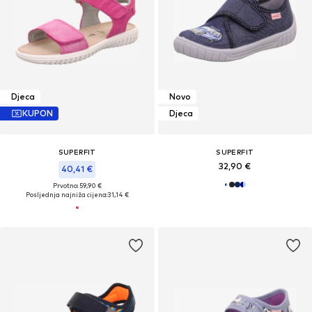
Djeca
Novo
KUPON
Djeca
SUPERFIT
SUPERFIT
32,90 €
40,41 €
Prvotno: 59,90 €
Posljednja najniža cijena:
31,14 €