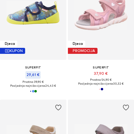
Djeca
Djeca
KUPON
PROMOCIJA
SUPERFIT
SUPERFIT
37,90 €
29,61 €
Prvotno: 54,90 €
Prvotno: 39,90 €
Posljednja najniža cijena:
30,32 €
Posljednja najniža cijena:
24,43 €