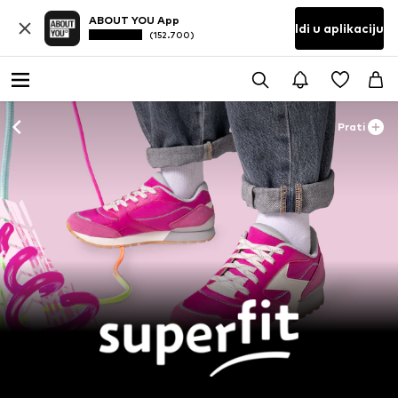
ABOUT YOU App
Idi u aplikaciju
(152.700)
Prati