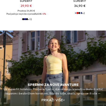
SUPERFIT
SUPERFIT
29,90 €
34,90 €
Prvotno: 34,90 €
+
2
Posljednja najniža cijena:
31,41 €
-4%
+
12
SPREMNI ZA NOVE AVANTURE
Uz superfit kolekciju Proljeće/Ljeto, djeca mogu krenuti u školu ili vrtić
laganim i bezbrižnim korakom. Bilo da trče, skaču, igraju se ili uče —
superfit prati svaki njihov pokret modernom, funkcionalnom obućom
PRIKAŽI VIŠE
koja podržava zdrav razvoj dječjih stopala. Visokokvalitetni, prozračni