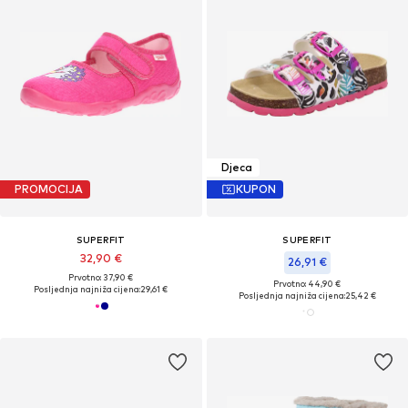
Djeca
PROMOCIJA
KUPON
SUPERFIT
SUPERFIT
32,90 €
26,91 €
Prvotno: 37,90 €
Prvotno: 44,90 €
Posljednja najniža cijena:
29,61 €
Posljednja najniža cijena:
25,42 €