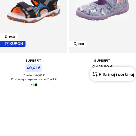
Djeca
KUPON
Djeca
SUPERFIT
SUPERFIT
Od 23,90 €
40,41 €
Filtriraj i sortiraj
Prvotno: 54,90 €
Posljednja najniža cijena:
31,43 €