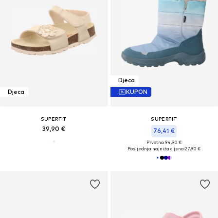
Djeca
Djeca
KUPON
SUPERFIT
SUPERFIT
39,90 €
76,41 €
Prvotno: 94,90 €
Posljednja najniža cijena:
27,90 €