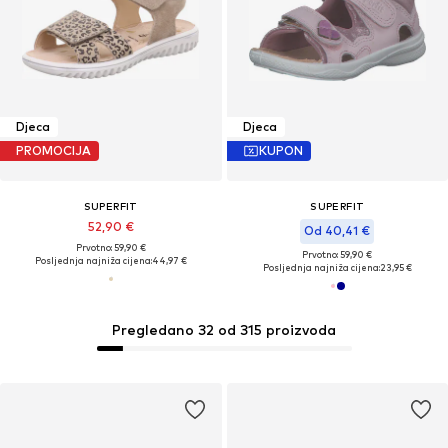
Djeca
Djeca
PROMOCIJA
KUPON
SUPERFIT
SUPERFIT
52,90 €
Od 40,41 €
Prvotno: 59,90 €
Prvotno: 59,90 €
Posljednja najniža cijena:
44,97 €
Posljednja najniža cijena:
23,95 €
Pregledano 32 od 315 proizvoda