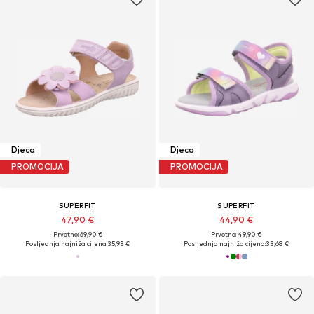
Djeca
Djeca
PROMOCIJA
PROMOCIJA
SUPERFIT
SUPERFIT
47,90 €
44,90 €
Prvotno: 69,90 €
Prvotno: 49,90 €
Posljednja najniža cijena:
35,93 €
Posljednja najniža cijena:
33,68 €