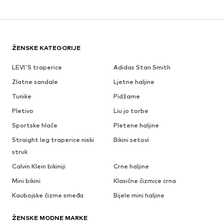
ŽENSKE KATEGORIJE
LEVI'S traperice
Adidas Stan Smith
Zlatne sandale
Ljetne haljine
Tunike
Pidžame
Pletivo
Liu jo torbe
Sportske hlače
Pletene haljine
Straight leg traperice niski
Bikini setovi
struk
Calvin Klein bikiniji
Crne haljine
Mini bikini
Klasične čizmice crna
Kaubojske čizme smeđa
Bijele mini haljine
ŽENSKE MODNE MARKE