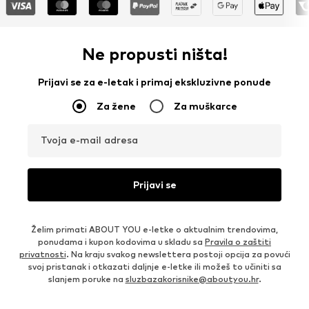
Ne propusti ništa!
Prijavi se za e-letak i primaj ekskluzivne ponude
Za žene
Za muškarce
Tvoja e-mail adresa
Prijavi se
Želim primati ABOUT YOU e-letke o aktualnim trendovima,
ponudama i kupon kodovima u skladu sa
Pravila o zaštiti
privatnosti
. Na kraju svakog newslettera postoji opcija za povući
svoj pristanak i otkazati daljnje e-letke ili možeš to učiniti sa
slanjem poruke na
sluzbazakorisnike@aboutyou.hr
.