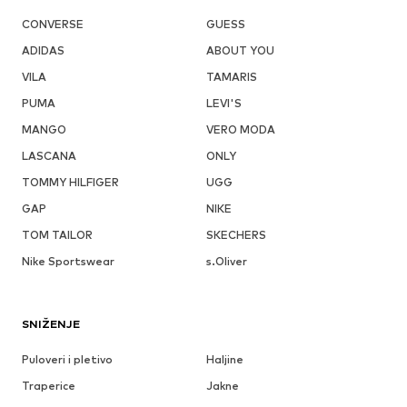
CONVERSE
GUESS
ADIDAS
ABOUT YOU
VILA
TAMARIS
PUMA
LEVI'S
MANGO
VERO MODA
LASCANA
ONLY
TOMMY HILFIGER
UGG
GAP
NIKE
TOM TAILOR
SKECHERS
Nike Sportswear
s.Oliver
SNIŽENJE
Puloveri i pletivo
Haljine
Traperice
Jakne