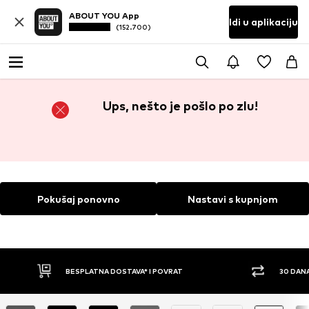
ABOUT YOU App
Idi u aplikaciju
(152.700)
Ups, nešto je pošlo po zlu!
Pokušaj ponovno
Nastavi s kupnjom
BESPLATNA DOSTAVA* I POVRAT
30 DAN