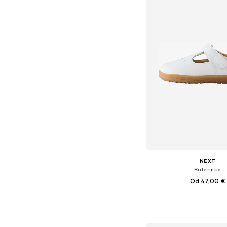
NEXT
Balerinke
Od 47,00 €
Dostupno u više vel
Dodaj u košar