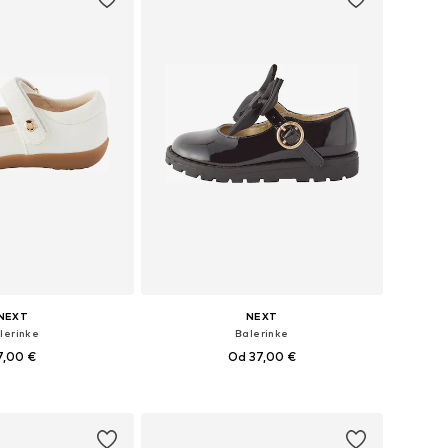
NEXT
NEXT
lerinke
Balerinke
7,00 €
Od 37,00 €
 19,5, 20,5, 21, 21,5, 22
Dostupno u više veličina
u košaricu
Dodaj u košaricu