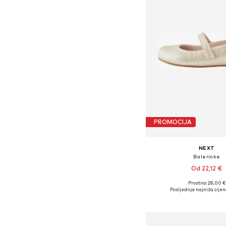
PROMOCIJA
NEXT
Balerinke
Od 22,12 €
+
1
Prvotno: 28,00 €
Dostupno u više vel
Posljednja najniža cijen
Dodaj u košar