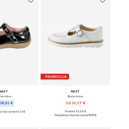
PROMOCIJA
NEXT
NEXT
lerinke
Balerinke
38,82 €
Od 26,07 €
Prvotno: 33,00 €
jniža cijena:
43,13 €
Dostupno u više veličina
u više veličina
Posljednja najniža cijena:
19,55 €
Dodaj u košaricu
u košaricu