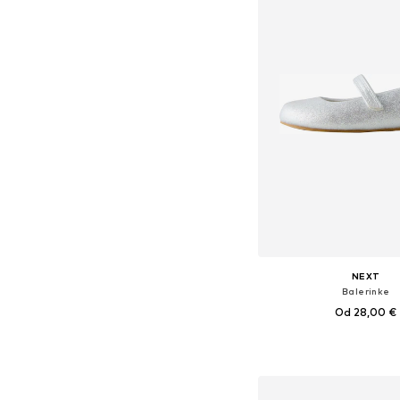
NEXT
Balerinke
Od 28,00 €
+
1
Dostupno u više vel
Dodaj u košar