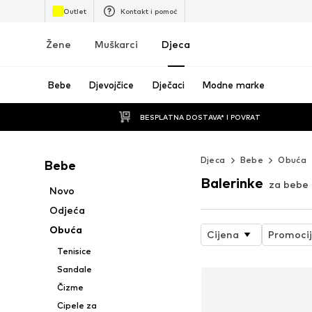
Outlet
Kontakt i pomoć
Žene
Muškarci
Djeca
Bebe
Djevojčice
Dječaci
Modne marke
BESPLATNA DOSTAVA* I POVRAT
Djeca
Bebe
Obuća
Bebe
Balerinke
za bebe
Novo
Odjeća
Obuća
Cijena
Promoci
Tenisice
Sandale
Čizme
Cipele za