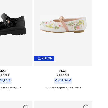
KUPON
NEXT
NEXT
lerinke
Balerinke
31,50 €
Od 33,30 €
niža cijena:
35,00 €
Posljednja najniža cijena:
37,00 €
u više veličina
Dostupno u više veličina
u košaricu
Dodaj u košaricu