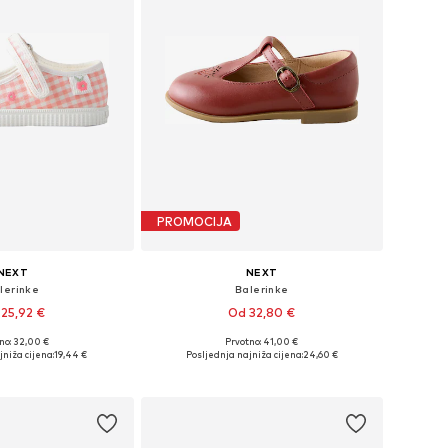
PROMOCIJA
NEXT
NEXT
lerinke
Balerinke
25,92 €
Od 32,80 €
no: 32,00 €
Prvotno: 41,00 €
Dostupne veličine: 19, 20,5, 21,5, 23, 28, 30,5
Dostupne veličine: 19, 20,5, 21,5, 25,5
jniža cijena:
19,44 €
Posljednja najniža cijena:
24,60 €
u košaricu
Dodaj u košaricu