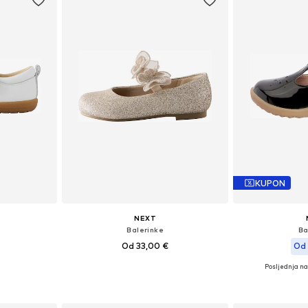
KUPON
NEXT
Balerinke
Ba
Od 33,00 €
Od 
Posljednja na
ičina
Dostupno u više veličina
Dostupno 
icu
Dodaj u košaricu
Dodaj 