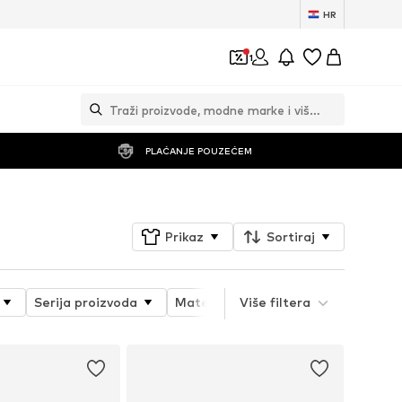
HR
1
PLAĆANJE POUZEĆEM
Prikaz
Sortiraj
Serija proizvoda
Materijal
Više filtera
Visina potpetice