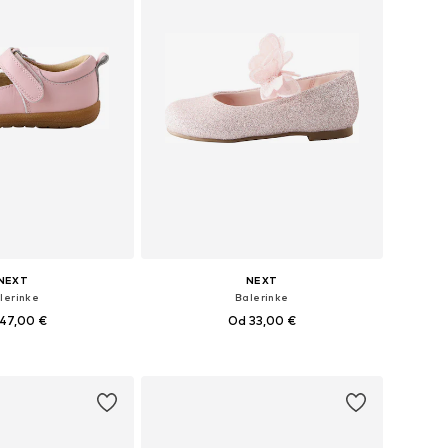
NEXT
NEXT
lerinke
Balerinke
47,00 €
Od 33,00 €
u više veličina
Dostupno u više veličina
u košaricu
Dodaj u košaricu