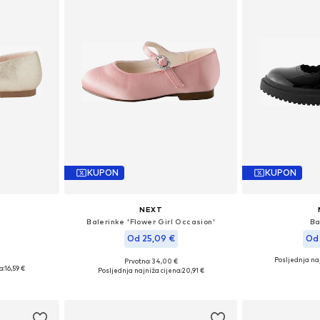
KUPON
KUPON
NEXT
Balerinke 'Flower Girl Occasion'
Ba
Od 25,09 €
Od 
Posljednja naj
Prvotno: 34,00 €
ičina
Dostupno u više veličina
Dostupno 
a:
16,59 €
Posljednja najniža cijena:
20,91 €
icu
Dodaj u košaricu
Dodaj 