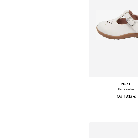
NEXT
Balerinke
Od 43,13 €
Dostupno u više vel
Dodaj u košar