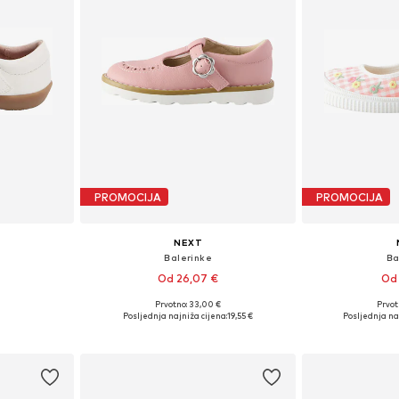
PROMOCIJA
PROMOCIJA
NEXT
Balerinke
Ba
Od 26,07 €
Od 
Prvotno: 33,00 €
Prvot
ičina
Dostupno u više veličina
Posljednja najniža cijena:
19,55 €
Posljednja na
icu
Dodaj u košaricu
Dodaj 