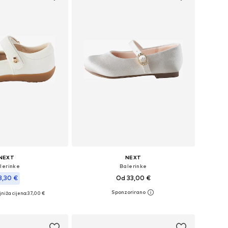
NEXT
NEXT
lerinke
Balerinke
3,30 €
Od 33,00 €
+
2
niža cijena:
37,00 €
Dostupno u više veličina
19, 19,5, 21, 21,5, 22, 23
Dodaj u košaricu
u košaricu