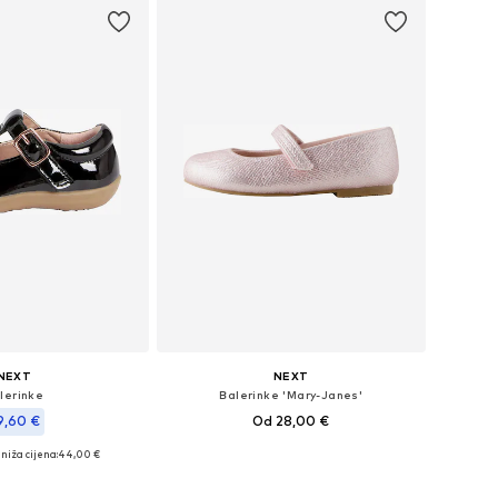
NEXT
NEXT
lerinke
Balerinke 'Mary-Janes'
9,60 €
Od 28,00 €
+
1
niža cijena:
44,00 €
Dostupno u više veličina
: 18, 19, 20,5, 21,5, 23
Dodaj u košaricu
u košaricu