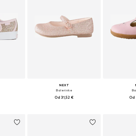
NEXT
Balerinke
Ba
Od 31,52 €
Od 
+
2
ičina
Dostupno u više veličina
Dostupno 
icu
Dodaj u košaricu
Dodaj 