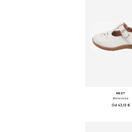
NEXT
Balerinke
Od 43,13 €
Dostupno u više vel
Dodaj u košar