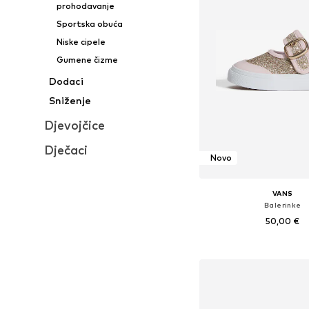
prohodavanje
Sportska obuća
Niske cipele
Gumene čizme
Dodaci
Sniženje
Djevojčice
Dječaci
Novo
VANS
Balerinke
50,00 €
Dostupno u više vel
Dodaj u košar