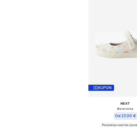
KUPON
NEXT
Balerinke
Od 27,00 €
Posljednja najniža cijena
Dostupno u više vel
Dodaj u košar