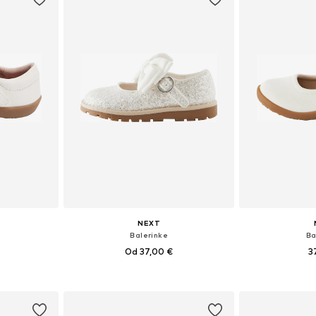
NEXT
Balerinke
Ba
Od 37,00 €
3
ičina
Dostupno u više veličina
Dostupne veličine:
icu
Dodaj u košaricu
Dodaj 