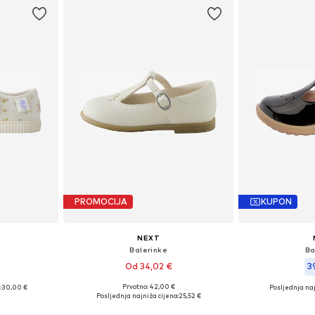
PROMOCIJA
KUPON
NEXT
Balerinke
Ba
Od 34,02 €
3
Prvotno: 42,00 €
:
30,00 €
Posljednja naj
Dostupne veličine: 21,5, 23, 24, 25,5, 26,5
ičina
Dostupne veličine
Posljednja najniža cijena:
25,52 €
Dodaj u košaricu
icu
Dodaj 