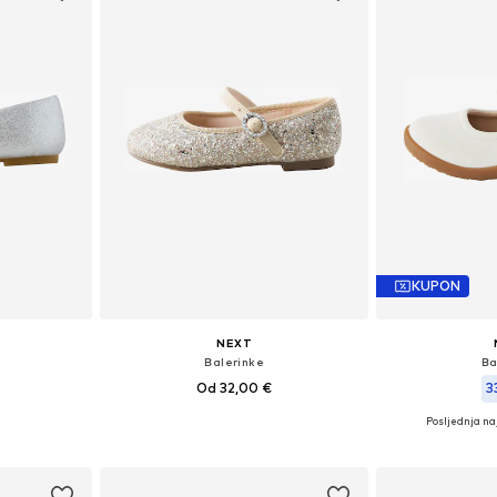
KUPON
NEXT
Balerinke
Ba
Od 32,00 €
3
Posljednja naj
ičina
Dostupno u više veličina
Dostupne veličine: 
icu
Dodaj u košaricu
Dodaj 