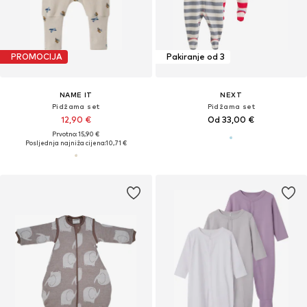
PROMOCIJA
Pakiranje od 3
NAME IT
NEXT
Pidžama set
Pidžama set
12,90 €
Od 33,00 €
Prvotno: 15,90 €
Posljednja najniža cijena:
10,71 €