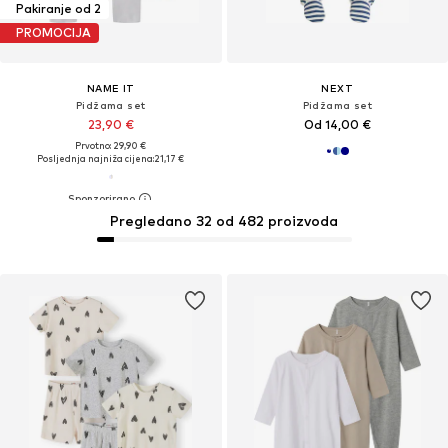
Pakiranje od 2
PROMOCIJA
NAME IT
NEXT
Pidžama set
Pidžama set
23,90 €
Od 14,00 €
Prvotno: 29,90 €
Posljednja najniža cijena:
21,17 €
Pregledano 32 od 482 proizvoda