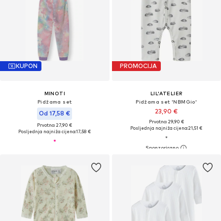
KUPON
PROMOCIJA
MINOTI
LIL'ATELIER
Pidžama set
Pidžama set 'NBMGio'
23,90 €
Od 17,58 €
Prvotno: 29,90 €
Prvotno: 27,90 €
Posljednja najniža cijena:
21,51 €
Posljednja najniža cijena:
17,58 €