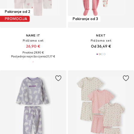
Pakiranje od 2
PROMOCIJA
Pakiranje od 3
NAME IT
NEXT
Pidžama set
Pidžama set
26,90 €
Od 36,49 €
Prvotno: 29,90 €
Posljednja najniža cijena:
21,17 €