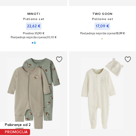
MINOTI
TWO SOON
Pidžama set
Pidžama set
22,62 €
17,09 €
Prvotno: 35,90 €
Posljednja najniža cijena:
18,99 €
Posljednja najniža cijena:
20,10 €
Pakiranje od 2
PROMOCIJA