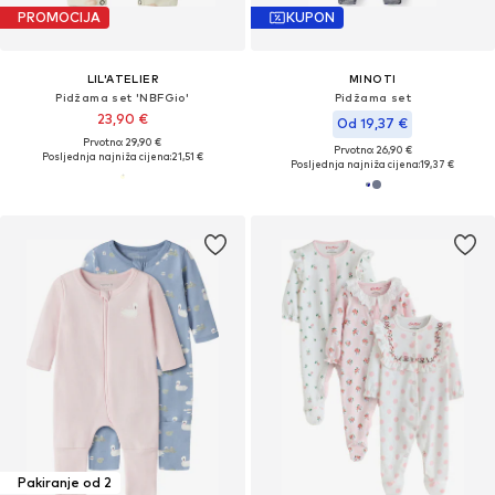
PROMOCIJA
KUPON
LIL'ATELIER
MINOTI
Pidžama set 'NBFGio'
Pidžama set
23,90 €
Od 19,37 €
Prvotno: 29,90 €
Prvotno: 26,90 €
Posljednja najniža cijena:
21,51 €
Posljednja najniža cijena:
19,37 €
Pakiranje od 2