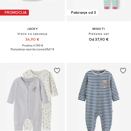
PROMOCIJA
Pakiranje od 3
JACKY
MINOTI
Vreća za spavanje
Pidžama set
34,90 €
Od 37,90 €
Prvotno: 47,90 €
Posljednja najniža cijena:
29,67 €