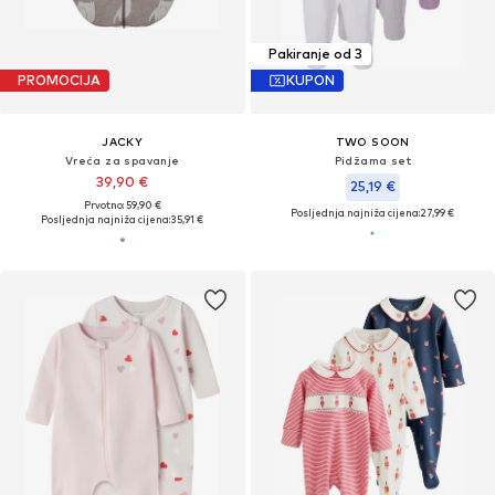
Pakiranje od 3
PROMOCIJA
KUPON
JACKY
TWO SOON
Vreća za spavanje
Pidžama set
39,90 €
25,19 €
Prvotno: 59,90 €
Posljednja najniža cijena:
27,99 €
Posljednja najniža cijena:
35,91 €