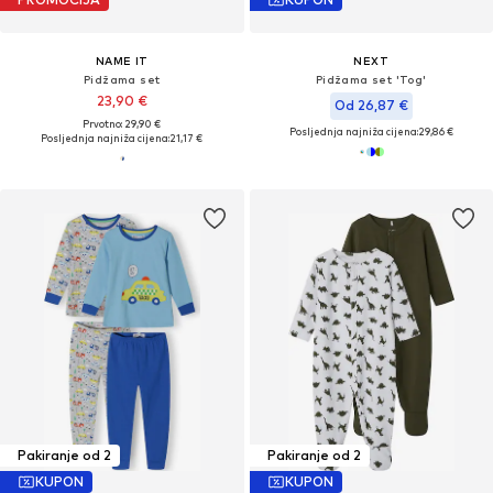
NAME IT
NEXT
Pidžama set
Pidžama set 'Tog'
23,90 €
Od 26,87 €
Prvotno: 29,90 €
Posljednja najniža cijena:
29,86 €
Posljednja najniža cijena:
21,17 €
Pakiranje od 2
Pakiranje od 2
KUPON
KUPON