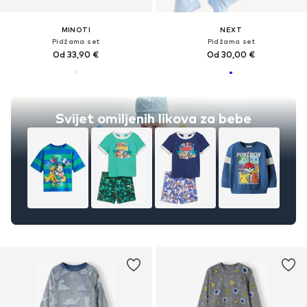
MINOTI
NEXT
Pidžama set
Pidžama set
Od 33,90 €
Od 30,00 €
Svijet omiljenih likova za bebe