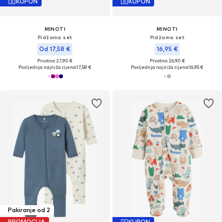
KUPON
KUPON
MINOTI
MINOTI
Pidžama set
Pidžama set
Od 17,58 €
16,95 €
Prvotno: 27,90 €
Prvotno: 26,90 €
Posljednja najniža cijena:
17,58 €
Posljednja najniža cijena:
16,95 €
Pakiranje od 2
PROMOCIJA
KUPON