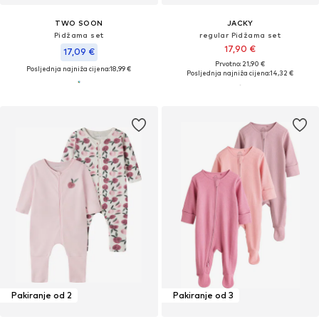
TWO SOON
JACKY
Pidžama set
regular Pidžama set
17,90 €
17,09 €
Prvotno: 21,90 €
Posljednja najniža cijena:
18,99 €
Posljednja najniža cijena:
14,32 €
Pakiranje od 2
Pakiranje od 3