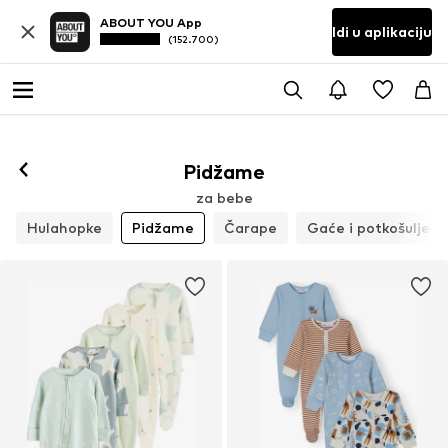
ABOUT YOU App
Idi u aplikaciju
(152.700)
Pidžame
za bebe
Hulahopke
Pidžame
Čarape
Gaće i potkošulje