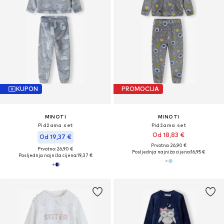
KUPON
PROMOCIJA
MINOTI
MINOTI
Pidžama set
Pidžama set
Od 18,83 €
Od 19,37 €
Prvotno: 26,90 €
Prvotno: 26,90 €
Posljednja najniža cijena:
16,95 €
Posljednja najniža cijena:
19,37 €