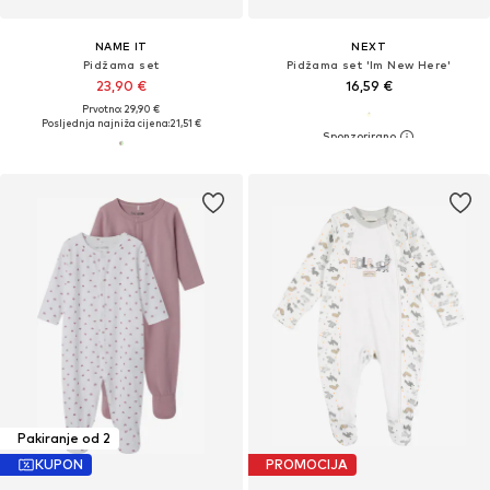
NAME IT
NEXT
Pidžama set
Pidžama set 'Im New Here'
23,90 €
16,59 €
Prvotno: 29,90 €
Posljednja najniža cijena:
21,51 €
Pakiranje od 2
KUPON
PROMOCIJA