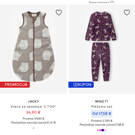
PROMOCIJA
KUPON
JACKY
MINOTI
Vreća za spavanje '2 TOG'
Pidžama set
34,90 €
Od 17,58 €
Prvotno: 49,90 €
Prvotno: 27,90 €
Posljednja najniža cijena:
31,41 €
Posljednja najniža cijena:
17,58 €