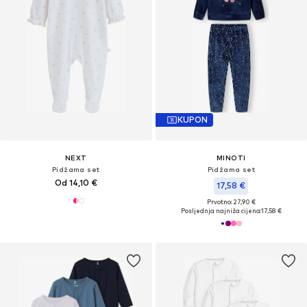
KUPON
NEXT
MINOTI
Pidžama set
Pidžama set
Od 14,10 €
17,58 €
Prvotno: 27,90 €
Posljednja najniža cijena:
17,58 €