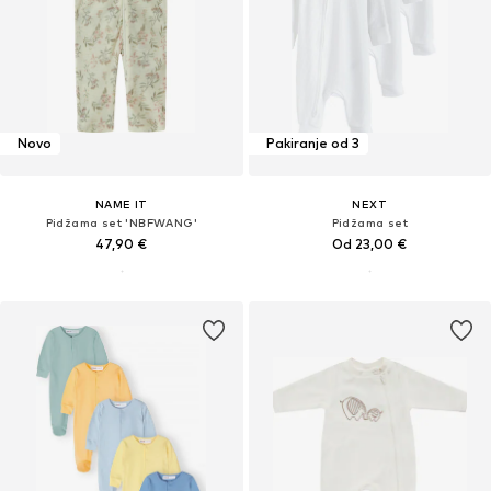
Novo
Pakiranje od 3
NAME IT
NEXT
Pidžama set 'NBFWANG'
Pidžama set
47,90 €
Od 23,00 €