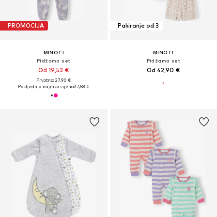
PROMOCIJA
Pakiranje od 3
MINOTI
MINOTI
Pidžama set
Pidžama set
Od 19,53 €
Od 42,90 €
Prvotno: 27,90 €
Posljednja najniža cijena:
17,58 €