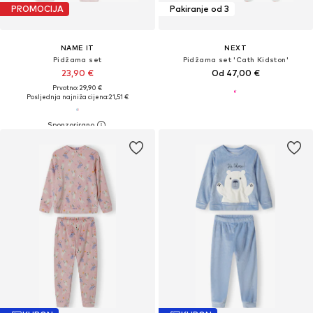
PROMOCIJA
Pakiranje od 3
NAME IT
NEXT
Pidžama set
Pidžama set 'Cath Kidston'
23,90 €
Od 47,00 €
Prvotno: 29,90 €
Posljednja najniža cijena:
21,51 €