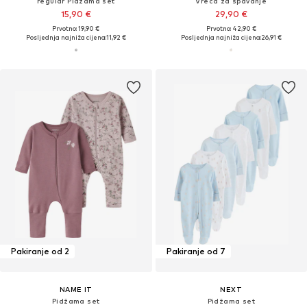
regular Pidžama set
Vreća za spavanje
15,90 €
29,90 €
Prvotno: 19,90 €
Prvotno: 42,90 €
Posljednja najniža cijena:
11,92 €
Posljednja najniža cijena:
26,91 €
Pakiranje od 2
Pakiranje od 7
NAME IT
NEXT
Pidžama set
Pidžama set