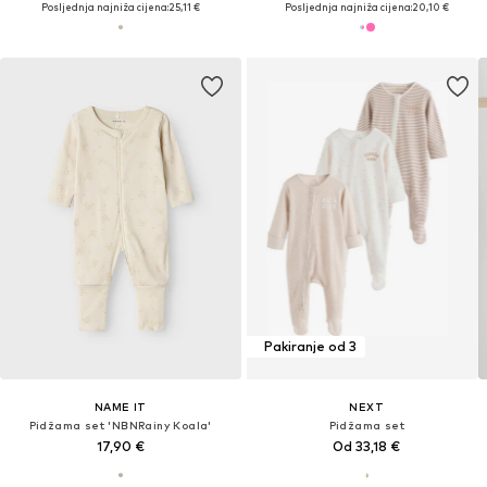
Posljednja najniža cijena:
25,11 €
Posljednja najniža cijena:
20,10 €
Pakiranje od 3
NAME IT
NEXT
Pidžama set 'NBNRainy Koala'
Pidžama set
17,90 €
Od 33,18 €