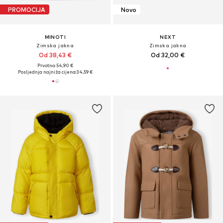
PROMOCIJA
Novo
MINOTI
NEXT
Zimska jakna
Zimska jakna
Od 38,43 €
Od 32,00 €
Prvotno: 54,90 €
Posljednja najniža cijena:
34,59 €