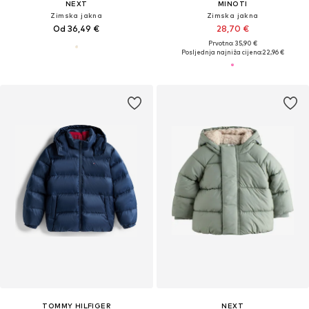
NEXT
MINOTI
Zimska jakna
Zimska jakna
Od 36,49 €
28,70 €
Prvotno: 35,90 €
Posljednja najniža cijena:
22,96 €
TOMMY HILFIGER
NEXT