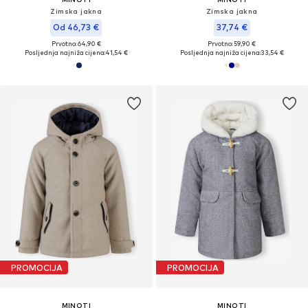
Zimska jakna
Zimska jakna
Od 46,73 €
37,74 €
Prvotno: 64,90 €
Prvotno: 59,90 €
Posljednja najniža cijena:
41,54 €
Posljednja najniža cijena:
33,54 €
PROMOCIJA
PROMOCIJA
MINOTI
MINOTI