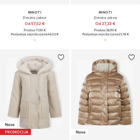
MINOTI
MINOTI
Zimska jakna
Zimska jakna
Od 57,52 €
Od 27,23 €
Prvotno: 71,90 €
Prvotno: 38,90 €
Posljednja najniža cijena:
46,02 €
Posljednja najniža cijena:
21,78 €
Novo
PROMOCIJA
Novo