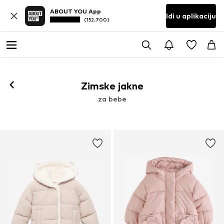
ABOUT YOU App
Idi u aplikaciju
(152.700)
Zimske jakne
za bebe