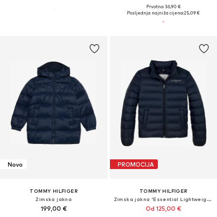
Prvotno: 36,90 €
Posljednja najniža cijena:
25,09 €
Novo
PROMOCIJA
TOMMY HILFIGER
TOMMY HILFIGER
Zimska jakna
Zimska jakna 'Essential Lightweight Down'
199,00 €
Od 125,00 €