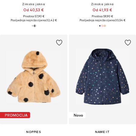
Zimska jakna
Zimska jakna
Od 40,53 €
Od 41,93 €
Prvotno: 57,90 €
Prvotno: 59,90 €
Posljednja najniža cijena:
32,42 €
Posljednja najniža cijena:
33,54 €
PROMOCIJA
Novo
NOPPIES
NAME IT