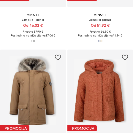
MINOTI
MINOTI
Zimska jakna
Zimska jakna
Od 46,32 €
Od 51,92 €
Prvotno: 57,90 €
Prvotno: 64,90 €
Posljednja najniža cijena:
37,06 €
Posljednja najniža cijena:
41,54 €
PROMOCIJA
PROMOCIJA