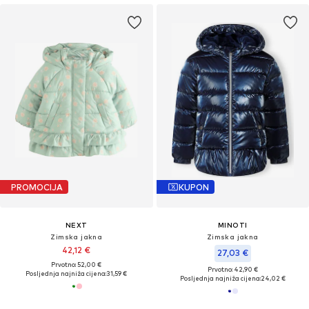
PROMOCIJA
KUPON
NEXT
MINOTI
Zimska jakna
Zimska jakna
42,12 €
27,03 €
Prvotno: 52,00 €
Prvotno: 42,90 €
Posljednja najniža cijena:
31,59 €
Posljednja najniža cijena:
24,02 €