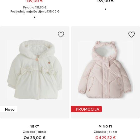
139,00 €
169,00 €
Prvotno: 159,90 €
Posljednja najniža cijena:
139,00 €
Novo
PROMOCIJA
NEXT
MINOTI
Zimska jakna
Zimska jakna
Od 38,00 €
Od 29,52 €