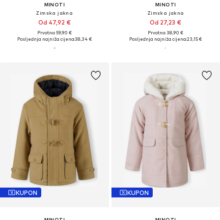
MINOTI
MINOTI
Zimska jakna
Zimska jakna
Od 47,92 €
Od 27,23 €
Prvotno: 59,90 €
Prvotno: 38,90 €
Posljednja najniža cijena:
38,34 €
Posljednja najniža cijena:
23,15 €
KUPON
KUPON
MINOTI
MINOTI