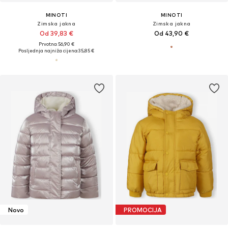
MINOTI
MINOTI
Zimska jakna
Zimska jakna
Od 39,83 €
Od 43,90 €
Prvotno: 56,90 €
Posljednja najniža cijena:
35,85 €
Novo
PROMOCIJA