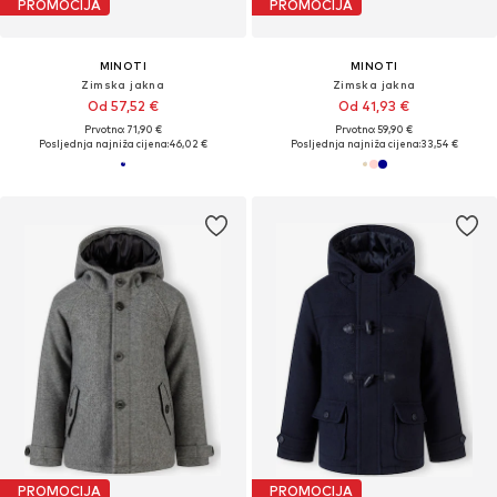
PROMOCIJA
PROMOCIJA
MINOTI
MINOTI
Zimska jakna
Zimska jakna
Od 57,52 €
Od 41,93 €
Prvotno: 71,90 €
Prvotno: 59,90 €
Posljednja najniža cijena:
46,02 €
Posljednja najniža cijena:
33,54 €
PROMOCIJA
PROMOCIJA