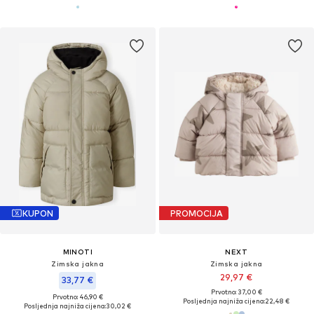
KUPON
PROMOCIJA
MINOTI
NEXT
Zimska jakna
Zimska jakna
29,97 €
33,77 €
Prvotno: 37,00 €
Prvotno: 46,90 €
Posljednja najniža cijena:
22,48 €
Posljednja najniža cijena:
30,02 €