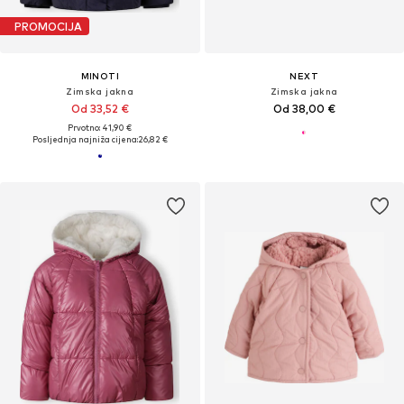
PROMOCIJA
MINOTI
NEXT
Zimska jakna
Zimska jakna
Od 33,52 €
Od 38,00 €
Prvotno: 41,90 €
Posljednja najniža cijena:
26,82 €