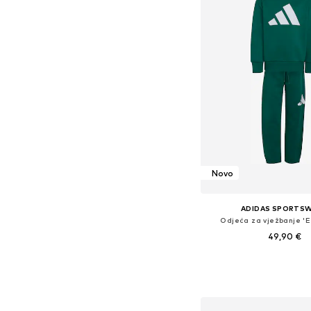
Novo
ADIDAS SPORTS
Odjeća za vježbanje 'E
49,90 €
+
1
Dostupne veličine: 104, 110,
Dodaj u košar