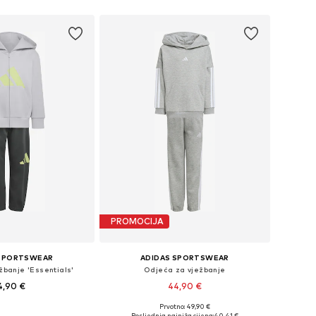
PROMOCIJA
 SPORTSWEAR
ADIDAS SPORTSWEAR
žbanje 'Essentials'
Odjeća za vježbanje
4,90 €
44,90 €
Prvotno: 49,90 €
 104, 110, 116, 122, 128
Dostupne veličine: 104, 110, 116, 122, 128
Posljednja najniža cijena:
40,41 €