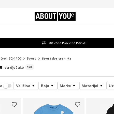
ABOUT
YOU
30 DANA PRAVO NA POVRAT
 (vel. 92-140)
Sport
Sportske trenirke
e
za dječake
158
ja
Veličina
Boja
Marke
Materijal
Uz