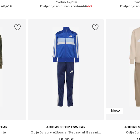
Prvotno: 49,90 €
Prvot
 116, 122, 128
Dostupne veličine: 104, 110, 116, 122, 128
Dostupne veličin
:
40,41 €
Posljednja najniža cijena:
42,66 €
-6%
Posljednja naj
icu
Dodaj u košaricu
Dodaj 
Novo
WEAR
ADIDAS SPORTSWEAR
ADIDAS
anje
Odjeća za vježbanje 'Seasonal Essentials Tiberio'
Odjeća 
49,90 €
4