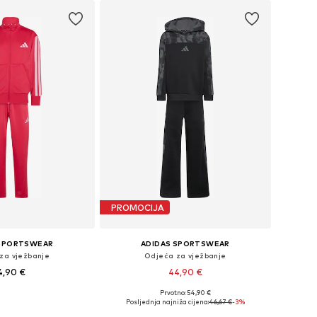
PROMOCIJA
 SPORTSWEAR
ADIDAS SPORTSWEAR
za vježbanje
Odjeća za vježbanje
4,90 €
44,90 €
Prvotno: 54,90 €
e: 104, 110, 116, 128
Dostupno u više veličina
Posljednja najniža cijena:
46,67 €
-3%
u košaricu
Dodaj u košaricu