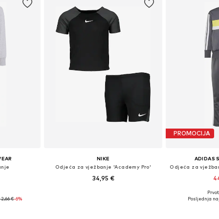
PROMOCIJA
WEAR
NIKE
ADIDAS
anje
Odjeća za vježbanje 'Academy Pro'
34,95 €
4
Prvot
 116, 122, 128
Dostupne veličine: 110-116, 104-110, 116-122
Dostupne veličine:
42,66 €
-6%
Posljednja naj
icu
Dodaj u košaricu
Dodaj 