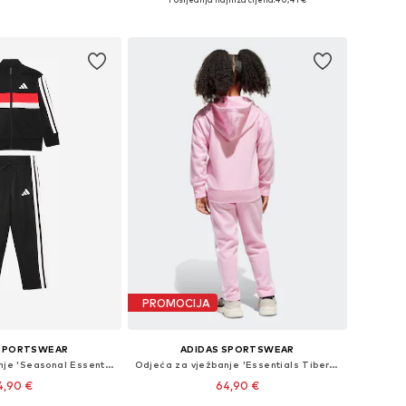
u košaricu
Dodaj u košaricu
PROMOCIJA
 SPORTSWEAR
ADIDAS SPORTSWEAR
Odjeća za vježbanje 'Seasonal Essentials Tiberio'
Odjeća za vježbanje 'Essentials Tiberio'
4,90 €
64,90 €