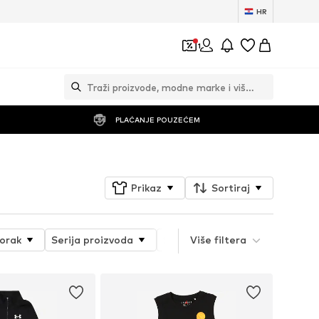
HR
1
PLAĆANJE POUZEĆEM
Prikaz
Sortiraj
orak
Serija proizvoda
Svojstva proizvoda
Više filtera
Vrsta