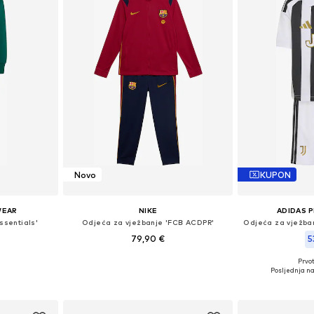
Novo
KUPON
WEAR
NIKE
ADIDAS 
ssentials'
Odjeća za vježbanje 'FCB ACDPR'
79,90 €
5
Prvot
 116, 122, 128
Dostupno u više veličina
Dostupne veliči
Posljednja na
icu
Dodaj u košaricu
Dodaj 