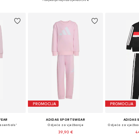
icu
Dodaj u košaricu
Dodaj 
PROMOCIJA
PROMOCIJA
WEAR
ADIDAS SPORTSWEAR
ADIDAS
ssentials'
Odjeća za vježbanje
39,90 €
4