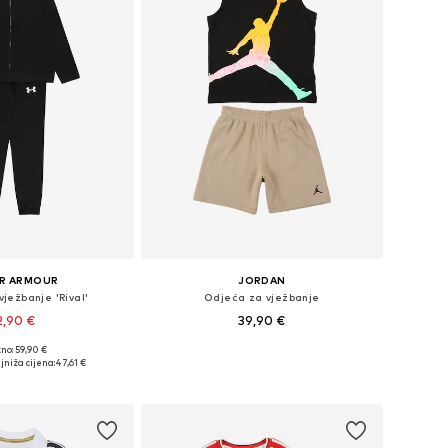
R ARMOUR
JORDAN
ježbanje 'Rival'
Odjeća za vježbanje
2,90 €
39,90 €
no: 59,90 €
u više veličina
Dostupno u više veličina
jniža cijena:
47,61 €
u košaricu
Dodaj u košaricu