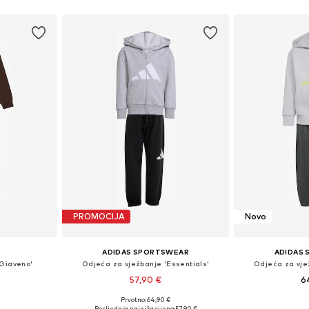
PROMOCIJA
Novo
ADIDAS SPORTSWEAR
ADIDAS
'Giaveno'
Odjeća za vježbanje 'Essentials'
Odjeća za vje
57,90 €
6
Prvotno: 64,90 €
Dostupne veličine: 134-140, 136-147, 149-158, 154-164
Dostupne veličine: 104, 110, 116, 122, 128
Dostupne veličine:
Posljednja najniža cijena:
57,90 €