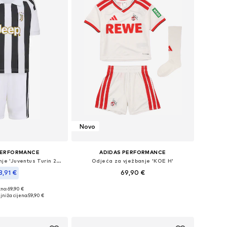
Novo
PERFORMANCE
ADIDAS PERFORMANCE
Odjeća za vježbanje 'Juventus Turin 26/27'
Odjeća za vježbanje 'KOE H'
3,91 €
69,90 €
no: 69,90 €
Dostupne veličine: 92, 98, 104, 110, 116
ne: 92, 98, 104, 116
jniža cijena:
59,90 €
Dodaj u košaricu
u košaricu