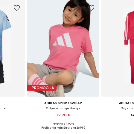
PROMOCIJA
ADIDAS SPORTSWEAR
ADIDAS
anje
Odjeća za vježbanje
Odjeća 
29,90 €
4
Prvotno: 34,90 €
ičina
Dostupne veličine: 104, 110, 116, 122, 128
Dostupne veličin
Posljednja najniža cijena:
26,91 €
icu
Dodaj u košaricu
Dodaj 