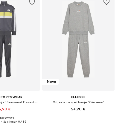
Novo
 SPORTSWEAR
ELLESSE
Odjeća za vježbanje 'Seasonal Essentials Tiberio'
Odjeća za vježbanje 'Giaveno'
4,90 €
54,90 €
+
2
no: 49,90 €
 104, 110, 116, 122, 128
Dostupne veličine: 128-134, 140-146, 152-158, 158-164
niža cijena:
40,41 €
u košaricu
Dodaj u košaricu