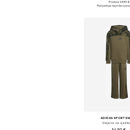
+
1
Prvotno: 49,90 €
Dostupne veličine: 104, 110,
Posljednja najniža cijena
Dodaj u košar
ADIDAS SPORTS
Odjeća za vježb
54,90 €