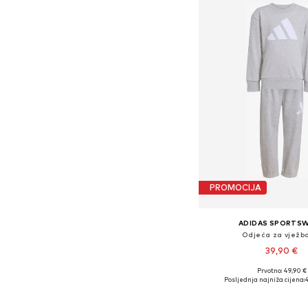
PROMOCIJA
ADIDAS SPORTS
Odjeća za vježb
39,90 €
Prvotno: 49,90 €
Dostupne veličine: 104, 110,
Posljednja najniža cijena:
Dodaj u košar