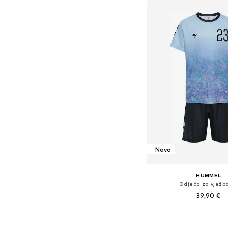
Novo
HUMMEL
Odjeća za vježb
39,90 €
Dostupno u više vel
Dodaj u košar