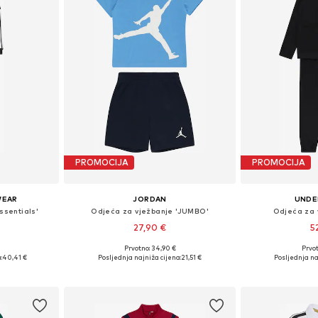
PROMOCIJA
PROMOCIJA
WEAR
JORDAN
UNDE
ssentials'
Odjeća za vježbanje 'JUMBO'
Odjeća za v
27,90 €
5
Prvotno: 34,90 €
Prvot
 116, 122, 128
Dostupne veličine: 74-80, 80-86, 86-92
Dostupno 
:
40,41 €
Posljednja najniža cijena:
21,51 €
Posljednja na
icu
Dodaj u košaricu
Dodaj 