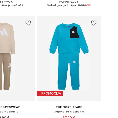
+
2
no: 49,90 €
Prvotno: 75,00 €
e: 104, 110, 116, 128
Dostupne veličine: 104, 110, 116, 122, 128
niža cijena:
40,41 €
Posljednja najniža cijena:
67,50 €
-3%
u košaricu
Dodaj u košaricu
PROMOCIJA
 SPORTSWEAR
THE NORTH FACE
za vježbanje
Odjeća za vježbanje
9,90 €
37,90 €