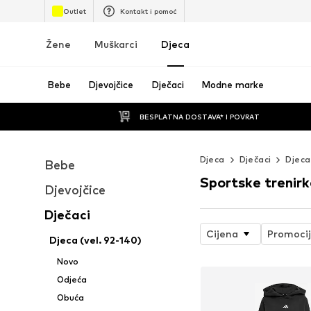
Outlet
Kontakt i pomoć
Žene
Muškarci
Djeca
Bebe
Djevojčice
Dječaci
Modne marke
BESPLATNA DOSTAVA* I POVRAT
Djeca
Dječaci
Djeca
Bebe
Sportske trenirk
Djevojčice
Dječaci
Cijena
Promoci
Djeca (vel. 92-140)
Novo
Odjeća
Obuća