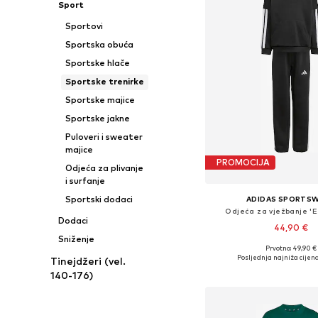
Sport
Sportovi
Sportska obuća
Sportske hlače
Sportske trenirke
Sportske majice
Sportske jakne
Puloveri i sweater
majice
PROMOCIJA
Odjeća za plivanje
i surfanje
Sportski dodaci
ADIDAS SPORTS
Odjeća za vježbanje 'E
Dodaci
44,90 €
Sniženje
Prvotno: 49,90 €
Dostupne veličine: 104, 110,
Posljednja najniža cijena
Tinejdžeri (vel.
Dodaj u košar
140-176)