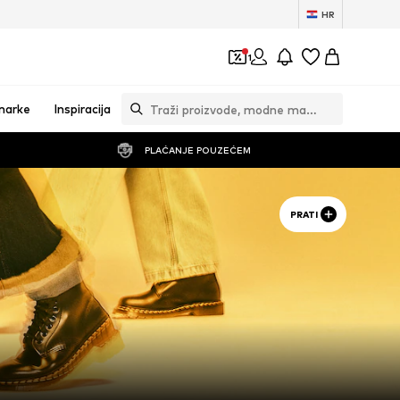
HR
1
marke
Inspiracija
PLAĆANJE POUZEĆEM
PRATI