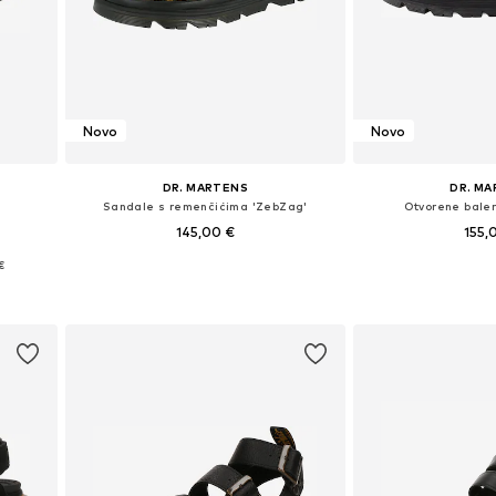
Novo
Novo
DR. MARTENS
DR. M
Sandale s remenčićima 'ZebZag'
Otvorene baler
145,00 €
155,
€
Dostupno u više veličina
Dostupno u v
Dodaj u košaricu
Dodaj u 