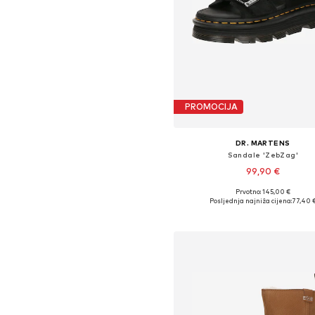
PROMOCIJA
DR. MARTENS
Sandale 'ZebZag'
99,90 €
Prvotno: 145,00 €
Dostupne veličine: 36, 38, 39, 40, 
Posljednja najniža cijena:
77,40 
Dodaj u košaricu