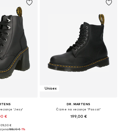
Unisex
ARTENS
DR. MARTENS
ezanje 'Jesy'
Čizme na vezanje 'Pascal'
00 €
199,00 €
209,00 €
iše veličina
Dostupno u više veličina
cijena:
188,10 €
-1%
košaricu
Dodaj u košaricu