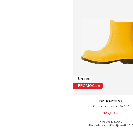
Unisex
PROMOCIJA
DR. MARTENS
Gumene čizme '1460'
125,00 €
Prvotno: 139,00 €
Dostupne veličine: 36, 37, 38, 39, 
Posljednja najniža cijena:
98,10 
Dodaj u košaricu