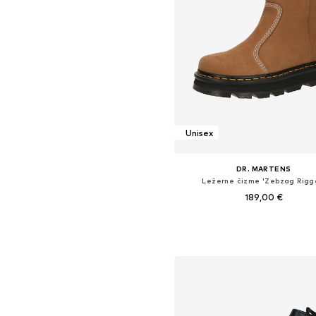
Unisex
DR. MARTENS
Ležerne čizme 'Zebzag Rigg
189,00 €
Dostupne veličine: 36, 38, 39, 40
Dodaj u košaricu