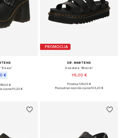
PROMOCIJA
ARTENS
DR. MARTENS
'Eviee'
Sandale 'Blaire'
10 €
115,00 €
Prvotno: 129,00 €
199,00 €
Dostupno u više veličina
, 38, 39, 40, 42, 43
Posljednja najniža cijena:
103,20 €
a cijena:
111,20 €
Dodaj u košaricu
košaricu