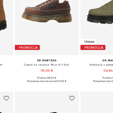
Unisex
PROMOCIJA
PROMOCIJA
DR. MARTENS
DR. M
er'
Cipele na vezanje 'Buzz 5i 5 Eye'
Natikače s potp
115,00 €
Od 84
Prvotno: 169,00 €
Prvotno: 
, 41
Dostupno u više veličina
Dostupno u v
Posljednja najniža cijena:
103,50 €
Posljednja najniž
Dodaj u košaricu
Dodaj u 