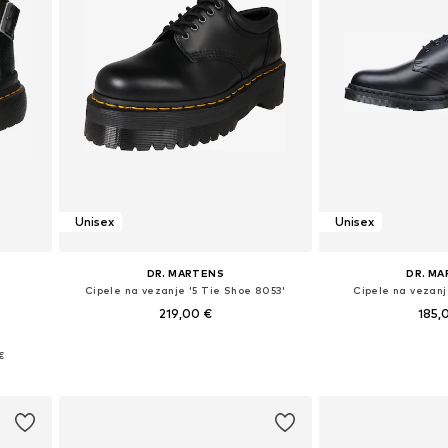
Unisex
Unisex
DR. MARTENS
DR. M
Cipele na vezanje '5 Tie Shoe 8053'
Cipele na vezanj
219,00 €
185,
Dostupno u više veličina
Dostupno u v
€
Dodaj u košaricu
Dodaj u 