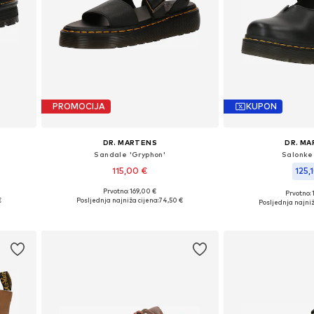
PROMOCIJA
KUPON
DR. MARTENS
DR. M
Sandale 'Gryphon'
Salonke 
115,00 €
125,
Prvotno: 169,00 €
Prvotno: 
41, 42
Dostupno u više veličina
Dostupne veličine: 36
€
Posljednja najniža cijena:
74,50 €
Posljednja najniž
Dodaj u košaricu
Dodaj u 