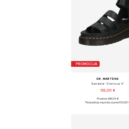
PROMOCIJA
DR. MARTENS
Sandale 'Clarissa II'
135,00 €
Prvotno: 169,00 €
Dostupno u više veličina
Posljednja najniža cijena:
103,50 
Dodaj u košaricu