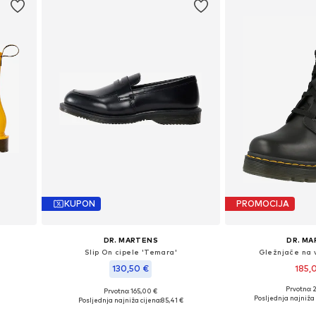
KUPON
PROMOCIJA
DR. MARTENS
DR. M
Slip On cipele 'Temara'
Gležnjače na v
130,50 €
185,
Prvotno: 
Prvotno: 165,00 €
41, 42
Dostupno u v
Dostupne veličine: 36, 37, 38, 39, 40
€
Posljednja najniža 
Posljednja najniža cijena:
85,41 €
Dodaj u 
Dodaj u košaricu