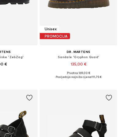
Unisex
PROMOCIJA
ARTENS
DR. MARTENS
inke 'ZebZag'
Sandale 'Gryphon Quad'
00 €
135,00 €
Prvotno: 169,00 €
iše veličina
Dostupno u više veličina
Posljednja najniža cijena:
111,75 €
košaricu
Dodaj u košaricu