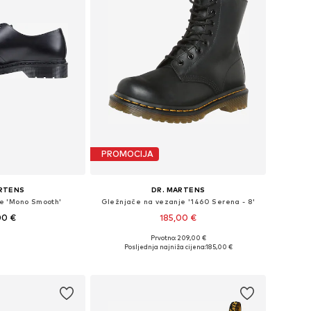
PROMOCIJA
ARTENS
DR. MARTENS
e 'Mono Smooth'
Gležnjače na vezanje '1460 Serena - 8'
00 €
185,00 €
Prvotno: 209,00 €
iše veličina
Dostupno u više veličina
Posljednja najniža cijena:
185,00 €
košaricu
Dodaj u košaricu