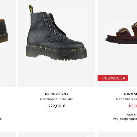
PROMOCIJA
DR. MARTENS
DR. M
Gležnjače 'Sinclair'
Sandale s 
229,00 €
115,
Prvotno: 
Dostupno u više veličina
Dostupno u v
€
Posljednja najniž
Dodaj u košaricu
Dodaj u 