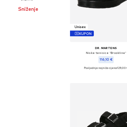
Sniženje
Unisex
KUPON
DR. MARTENS
Niske tenisice 'Brookline'
116,10 €
Posljednja najniža cijena:
129,00 
Dostupno u više veličina
Dodaj u košaricu