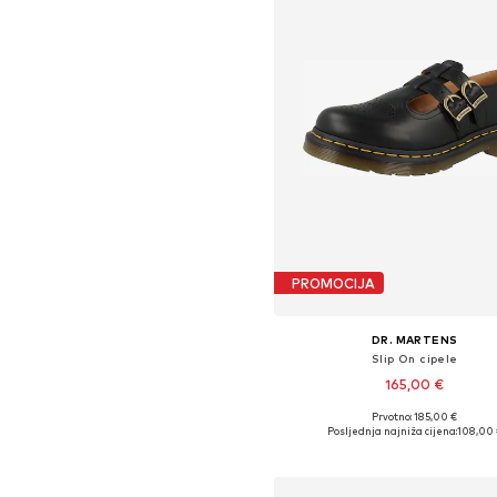
PROMOCIJA
DR. MARTENS
Slip On cipele
165,00 €
Prvotno: 185,00 €
Dostupno u više veličina
Posljednja najniža cijena:
108,00 
Dodaj u košaricu