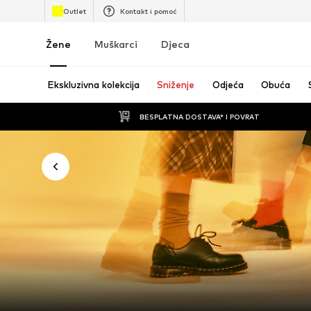
Outlet
Kontakt i pomoć
Žene
Muškarci
Djeca
Ekskluzivna kolekcija
Sniženje
Odjeća
Obuća
BESPLATNA DOSTAVA* I POVRAT