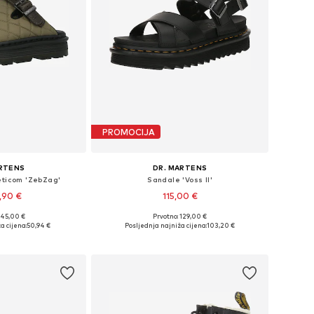
PROMOCIJA
ARTENS
DR. MARTENS
eticom 'ZebZag'
Sandale 'Voss II'
,90 €
115,00 €
145,00 €
Prvotno: 129,00 €
iše veličina
Dostupno u više veličina
a cijena:
50,94 €
Posljednja najniža cijena:
103,20 €
košaricu
Dodaj u košaricu