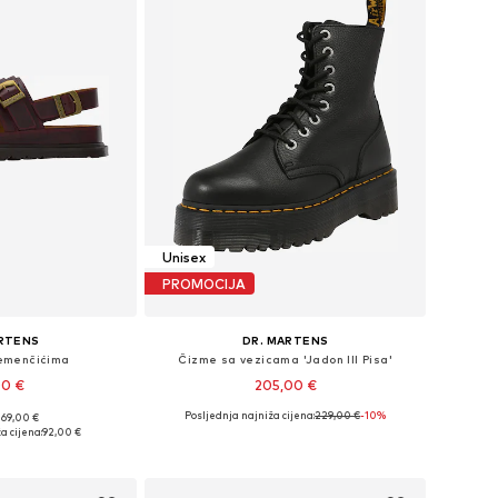
Unisex
PROMOCIJA
ARTENS
DR. MARTENS
remenčićima
Čizme sa vezicama 'Jadon III Pisa'
00 €
205,00 €
Posljednja najniža cijena:
229,00 €
-10%
169,00 €
iše veličina
Dostupno u više veličina
a cijena:
92,00 €
košaricu
Dodaj u košaricu