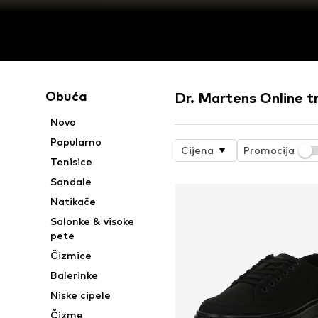
Obuća
Dr. Martens Online t
Novo
Popularno
Cijena
Promocija
Tenisice
Sandale
Natikače
Salonke & visoke
pete
Čizmice
Balerinke
Niske cipele
Čizme