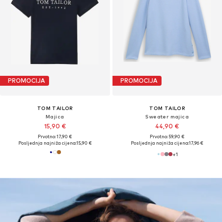
PROMOCIJA
PROMOCIJA
TOM TAILOR
TOM TAILOR
Majica
Sweater majica
15,90 €
44,90 €
Prvotno: 17,90 €
Prvotno: 59,90 €
Posljednja najniža cijena:
15,90 €
Posljednja najniža cijena:
17,96 €
+
1