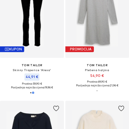
KUPON
PROMOCIJA
TOM TAILOR
TOM TAILOR
Skinny Traperice 'Alexa'
Pletena haljina
54,90 €
44,91 €
Prvotno: 69,90 €
Prvotno: 59,90 €
Posljednja najniža cijena:
21,96 €
Posljednja najniža cijena:
19,96 €