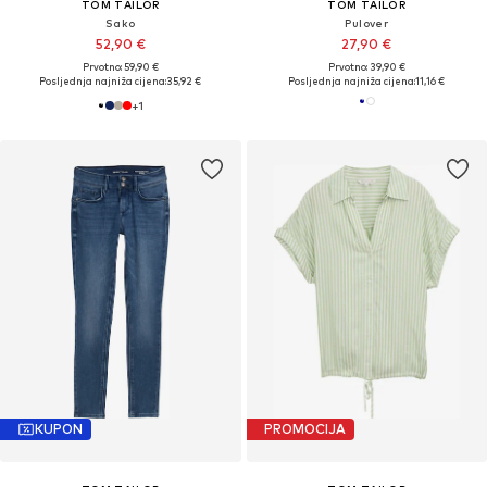
TOM TAILOR
TOM TAILOR
Sako
Pulover
52,90 €
27,90 €
Prvotno: 59,90 €
Prvotno: 39,90 €
Posljednja najniža cijena:
35,92 €
Posljednja najniža cijena:
11,16 €
+
1
KUPON
PROMOCIJA