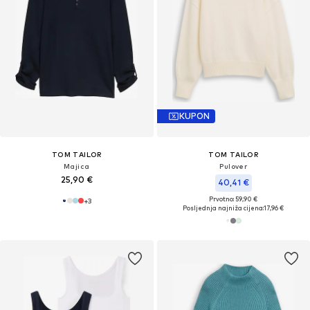
KUPON
TOM TAILOR
TOM TAILOR
Majica
Pulover
25,90 €
40,41 €
Prvotno: 59,90 €
+
3
Posljednja najniža cijena:
17,96 €