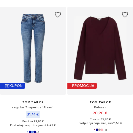
KUPON
PROMOCIJA
TOM TAILOR
TOM TAILOR
regular Traperice 'Alexa'
Pulover
20,90 €
31,41 €
Prvotno: 29,90 €
Prvotno: 49,90 €
Posljednja najniža cijena:
11,50 €
Posljednja najniža cijena:
24,43 €
+
8
+
1