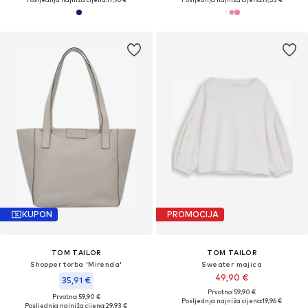
KUPON
PROMOCIJA
TOM TAILOR
TOM TAILOR
Shopper torba 'Mirenda'
Sweater majica
49,90 €
35,91 €
Prvotno: 59,90 €
Prvotno: 59,90 €
Posljednja najniža cijena:
19,96 €
Posljednja najniža cijena:
29,93 €