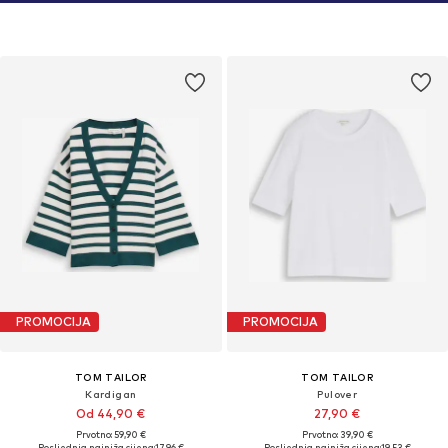
PROMOCIJA
PROMOCIJA
TOM TAILOR
TOM TAILOR
Kardigan
Pulover
Od 44,90 €
27,90 €
Prvotno: 59,90 €
Prvotno: 39,90 €
Posljednja najniža cijena:
17,96 €
Posljednja najniža cijena:
19,53 €