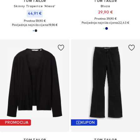
TOM TAILOR
TOM TAILOR
Skinny Traperice 'Alexa'
Bluza
29,90 €
44,91 €
Prvotno: 39,90 €
Prvotno: 59,90 €
Posljednja najniža cijena:
22,43 €
Posljednja najniža cijena:
19,96 €
PROMOCIJA
KUPON
TOM TAILOR
TOM TAILOR