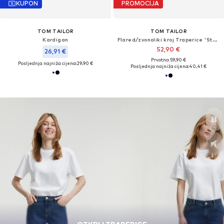
KUPON
PROMOCIJA
TOM TAILOR
TOM TAILOR
Kardigan
Flared/zvonoliki kroj Traperice 'Stella'
52,90 €
26,91 €
Prvotno: 59,90 €
Posljednja najniža cijena:
29,90 €
Posljednja najniža cijena:
40,41 €