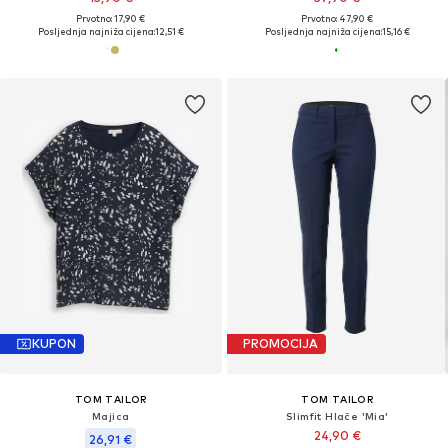
Prvotno: 17,90 €
Prvotno: 47,90 €
Posljednja najniža cijena:
12,51 €
Posljednja najniža cijena:
15,16 €
KUPON
PROMOCIJA
TOM TAILOR
TOM TAILOR
Majica
Slimfit Hlače 'Mia'
24,90 €
26,91 €