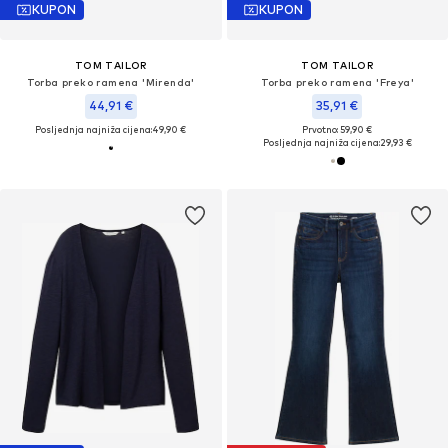
KUPON
KUPON
TOM TAILOR
TOM TAILOR
Torba preko ramena 'Mirenda'
Torba preko ramena 'Freya'
44,91 €
35,91 €
Posljednja najniža cijena:
49,90 €
Prvotno: 59,90 €
Posljednja najniža cijena:
29,93 €