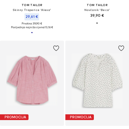
TOM TAILOR
TOM TAILOR
Skinny Traperice 'Alexa'
Novčanik 'Beca'
39,90 €
29,61 €
Prvotno: 39,90 €
Posljednja najniža cijena:
13,16 €
PROMOCIJA
PROMOCIJA