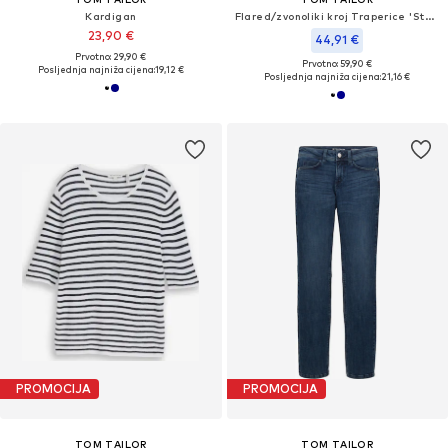
Kardigan
Flared/zvonoliki kroj Traperice 'Stella'
23,90 €
44,91 €
Prvotno: 29,90 €
Prvotno: 59,90 €
Posljednja najniža cijena:
19,12 €
Posljednja najniža cijena:
21,16 €
PROMOCIJA
PROMOCIJA
TOM TAILOR
TOM TAILOR