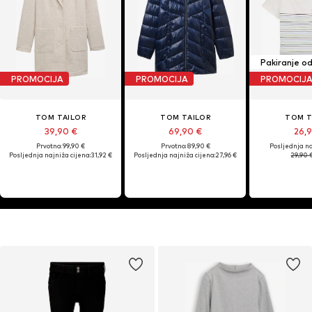
Pakiranje od
PROMOCIJA
PROMOCIJA
PROMOCIJ
TOM TAILOR
TOM TAILOR
TOM T
39,90 €
69,90 €
26,
Prvotno: 99,90 €
Prvotno: 89,90 €
Posljednja na
Posljednja najniža cijena:
31,92 €
Posljednja najniža cijena:
27,96 €
29,90 