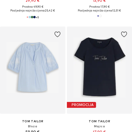
29,90 €
13,90 €
Prvotno: 49,90 €
Prvotno: 17,90 €
Posljednja najniža cijena:
25,42 €
Posljednja najniža cijena:
12,51 €
+
5
PROMOCIJA
TOM TAILOR
TOM TAILOR
Bluza
Majica
59,90 €
17,90 €