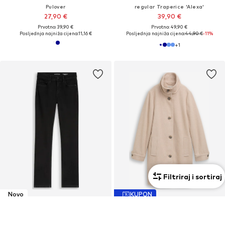
Pulover
regular Traperice 'Alexa'
27,90 €
39,90 €
Prvotno: 39,90 €
Prvotno: 49,90 €
Posljednja najniža cijena:
11,16 €
Posljednja najniža cijena:
44,90 €
-11%
+
1
Filtriraj i sortiraj
Novo
KUPON
TOM TAILOR
TOM TAILOR