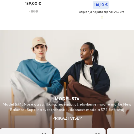
159,00 €
116,10 €
Posljednja najniža cijena:
129,00 €
MODEL 574
Model 574. Nose ga svi. Ikona, legenda, utjelovljenje modne marke New
Balance. Suptilna svestranost i udobnost modela 574 čine ovaj
cestovni/trail hibrid našim klasikom za sva vremena.
PRIKAŽI VIŠE