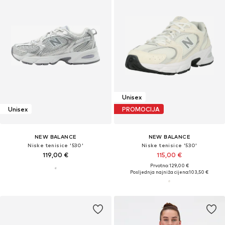
Unisex
Unisex
PROMOCIJA
NEW BALANCE
NEW BALANCE
Niske tenisice '530'
Niske tenisice '530'
119,00 €
115,00 €
Prvotno: 129,00 €
Posljednja najniža cijena:
103,50 €