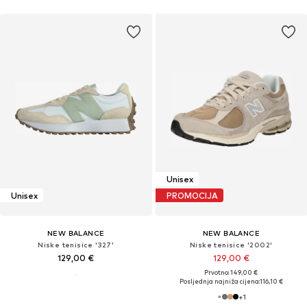
Unisex
Unisex
PROMOCIJA
NEW BALANCE
NEW BALANCE
Niske tenisice '327'
Niske tenisice '2002'
129,00 €
129,00 €
Prvotno: 149,00 €
Posljednja najniža cijena:
116,10 €
+
1