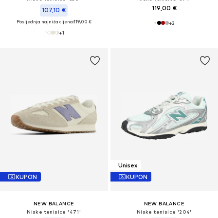
119,00 €
107,10 €
Posljednja najniža cijena:
119,00 €
+
2
+
1
Unisex
KUPON
KUPON
NEW BALANCE
NEW BALANCE
Niske tenisice '471'
Niske tenisice '204'