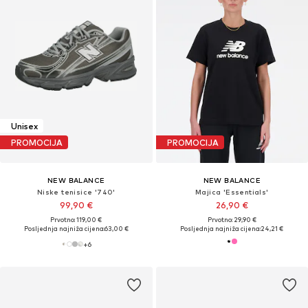
Unisex
PROMOCIJA
PROMOCIJA
NEW BALANCE
NEW BALANCE
Niske tenisice '740'
Majica 'Essentials'
99,90 €
26,90 €
Prvotno: 119,00 €
Prvotno: 29,90 €
Posljednja najniža cijena:
63,00 €
Posljednja najniža cijena:
24,21 €
+
6