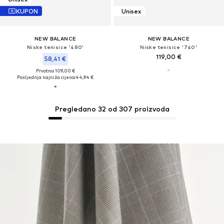
KUPON
Unisex
NEW BALANCE
NEW BALANCE
Niske tenisice '480'
Niske tenisice '740'
119,00 €
58,41 €
Prvotno: 109,00 €
Posljednja najniža cijena:
44,94 €
Pregledano 32 od 307 proizvoda