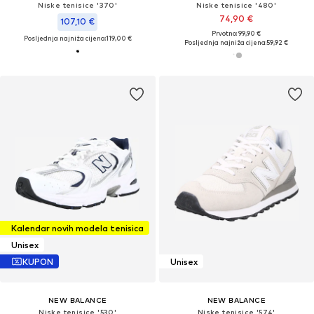
Niske tenisice '370'
Niske tenisice '480'
74,90 €
107,10 €
Prvotno: 99,90 €
Posljednja najniža cijena:
119,00 €
Posljednja najniža cijena:
59,92 €
Kalendar novih modela tenisica
Unisex
KUPON
Unisex
NEW BALANCE
NEW BALANCE
Niske tenisice '530'
Niske tenisice '574'