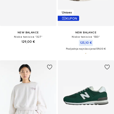
Unisex
KUPON
NEW BALANCE
NEW BALANCE
Niske tenisice '327'
Niske tenisice '550'
129,00 €
125,10 €
Posljednja najniža cijena:
139,00 €