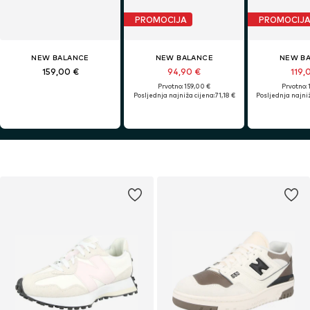
PROMOCIJA
PROMOCIJ
NEW BALANCE
NEW BALANCE
NEW B
159,00 €
94,90 €
119,
Prvotno: 159,00 €
Prvotno: 
Posljednja najniža cijena:
71,18 €
Posljednja najniž