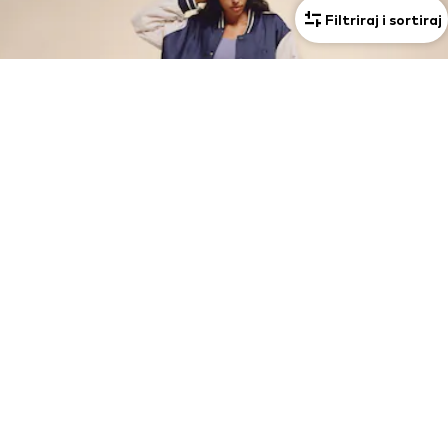
Filtriraj i sortiraj
NEW BALANCE TAJICE I GRUDNJACI
Bilo da je riječ o svakodnevici ili treningu – modna marka New Balance
nudi savršenu kombinaciju za tebe. Sportski grudnjaci osiguravaju
optimalnu udobnost i potporu, dok Harmony tajice savršeno
PRIKAŽI VIŠE
upotpunjuju tvoj outfit. Uz naše Harmony tajice osjećat ćeš se
potpuno ugodno i samopouzdano. Izrađene od supermekanog,
elastičnog materijala, savršeno se prilagođavaju svakom tvom pokretu.
Kupi sada