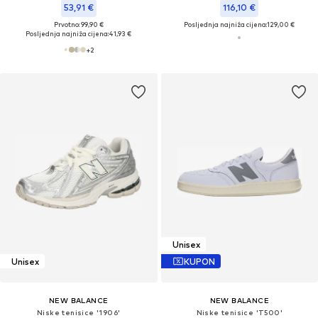
53,91 €
116,10 €
Prvotno: 99,90 €
Posljednja najniža cijena:
129,00 €
Posljednja najniža cijena:
41,93 €
+
2
Unisex
Unisex
KUPON
NEW BALANCE
NEW BALANCE
Niske tenisice '1906'
Niske tenisice 'T500'