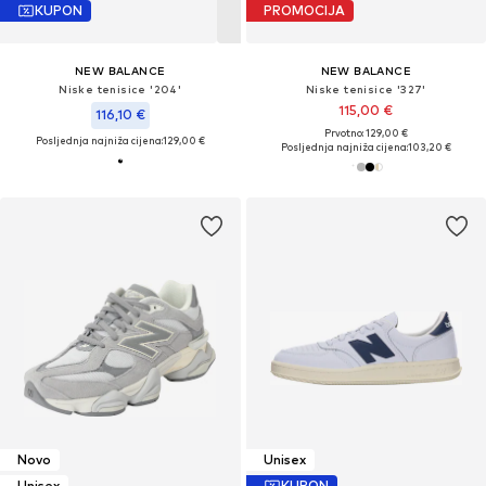
KUPON
PROMOCIJA
NEW BALANCE
NEW BALANCE
Niske tenisice '204'
Niske tenisice '327'
115,00 €
116,10 €
Prvotno: 129,00 €
Posljednja najniža cijena:
129,00 €
Posljednja najniža cijena:
103,20 €
Novo
Unisex
Unisex
KUPON