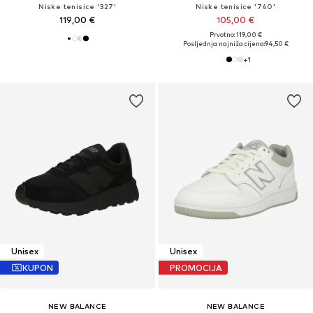
Niske tenisice '327'
Niske tenisice '740'
119,00 €
105,00 €
Prvotno: 119,00 €
Posljednja najniža cijena:
94,50 €
+
1
Unisex
Unisex
KUPON
PROMOCIJA
NEW BALANCE
NEW BALANCE