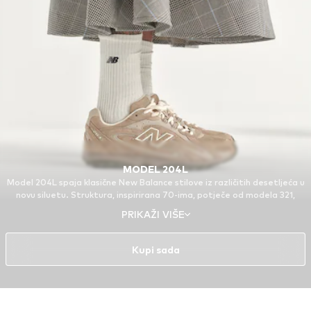
MODEL 204L
Model 204L spaja klasične New Balance stilove iz različitih desetljeća u
novu siluetu. Struktura, inspirirana 70-ima, potječe od modela 321,
trkačkog modela iz arhive. Ostale značajke modela 204L temelje se na
PRIKAŽI VIŠE
modelima 740 i 530, ponovno lansiranim favoritima s početka
tisućljeća.
Kupi sada