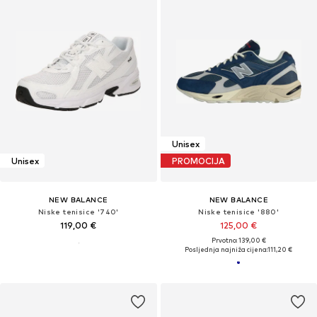
Unisex
Unisex
PROMOCIJA
NEW BALANCE
NEW BALANCE
Niske tenisice '740'
Niske tenisice '880'
119,00 €
125,00 €
Prvotno: 139,00 €
Posljednja najniža cijena:
111,20 €