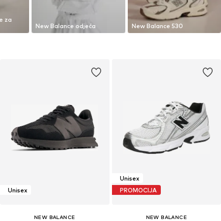
e za
New Balance odjeća
New Balance 530
Unisex
Unisex
PROMOCIJA
NEW BALANCE
NEW BALANCE