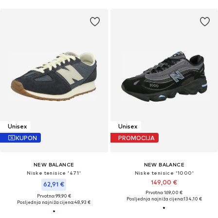
Unisex
Unisex
KUPON
PROMOCIJA
NEW BALANCE
NEW BALANCE
Niske tenisice '471'
Niske tenisice '1000'
149,00 €
62,91 €
Prvotno: 169,00 €
Prvotno: 99,90 €
Posljednja najniža cijena:
134,10 €
Posljednja najniža cijena:
48,93 €