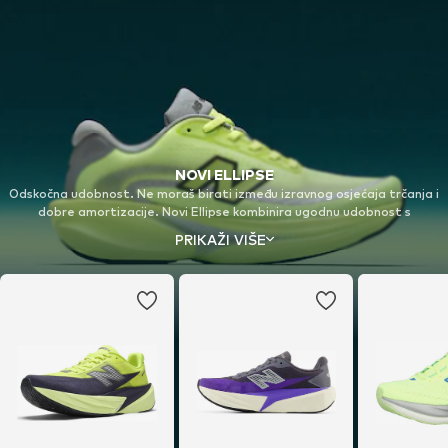
NOVI ELLIPSE
Odskočna udobnost. Ne moraš birati između izravnog osjećaja trčanja i
dobre amortizacije. Novi Ellipse kombinira ugodnu udobnost s
odskočnim međupotplatom za potpuno novi osjećaj trčanja tijekom
PRIKAŽI VIŠE
tvojih svakodnevnog trčanja.