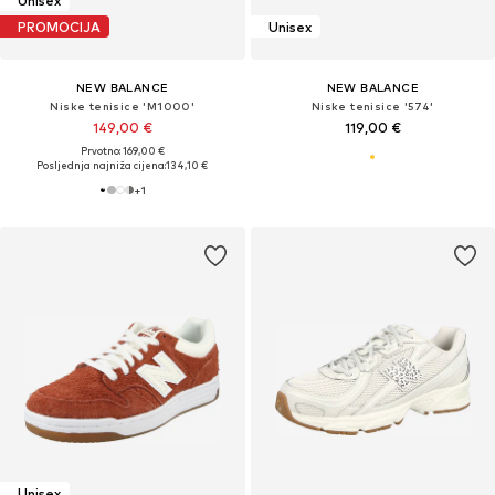
Unisex
PROMOCIJA
Unisex
NEW BALANCE
NEW BALANCE
Niske tenisice 'M1000'
Niske tenisice '574'
149,00 €
119,00 €
Prvotno: 169,00 €
Posljednja najniža cijena:
134,10 €
+
1
Unisex