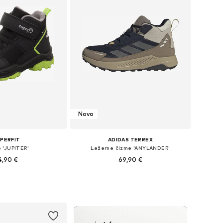
Novo
PERFIT
ADIDAS TERREX
 'JUPITER'
Ležerne čizme 'ANYLANDER'
4,90 €
69,90 €
u više veličina
Dostupno u više veličina
u košaricu
Dodaj u košaricu