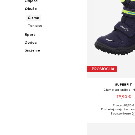
Odjeća
Obuća
Čizme
Tenisice
Sport
Dodaci
Sniženje
PROMOCIJA
SUPERFIT
Čizme za snijeg 'H
79,90 €
Prvotno: 89,90 €
Dostupno u više vel
Posljednja najniža cijena
Dodaj u košar