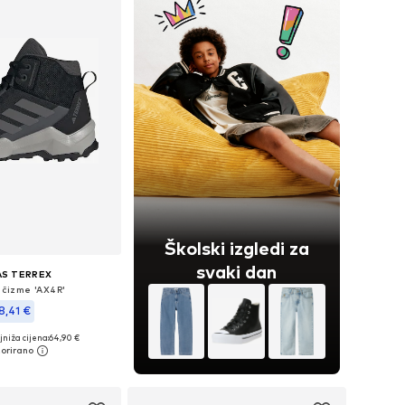
Školski izgledi za
svaki dan
AS TERREX
 čizme 'AX4R'
8,41 €
niža cijena:
64,90 €
u više veličina
u košaricu