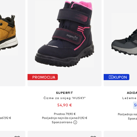
PROMOCIJA
KUPON
SUPERFIT
ADID
Čizme za snijeg 'HUSKY'
Ležerne
54,90 €
5
+
3
Prvotno: 79,90 €
Posljednja naj
ičina
Dostupno u više veličina
Dostupno 
a:
67,92 €
Posljednja najniža cijena:
31,92 €
icu
Dodaj u košaricu
Dodaj 