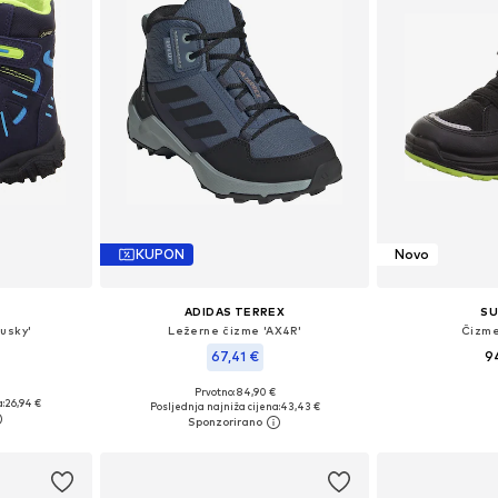
KUPON
Novo
ADIDAS TERREX
SU
usky'
Ležerne čizme 'AX4R'
Čizme
67,41 €
9
Prvotno: 84,90 €
ičina
Dostupno 
Dostupno u više veličina
:
26,94 €
Posljednja najniža cijena:
43,43 €
icu
Dodaj 
Dodaj u košaricu