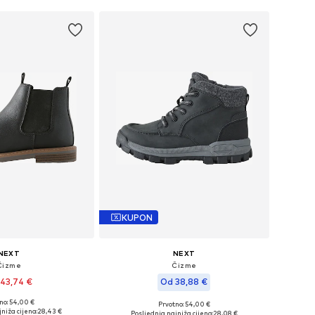
KUPON
NEXT
NEXT
Čizme
Čizme
43,74 €
Od 38,88 €
no: 54,00 €
Prvotno: 54,00 €
u više veličina
Dostupne veličine: 30,5, 34,5, 35,5, 37, 38
niža cijena:
28,43 €
Posljednja najniža cijena:
28,08 €