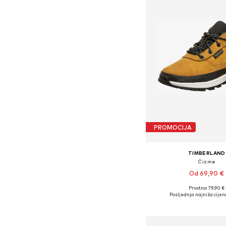
PROMOCIJA
TIMBERLAND
Čizme
Od 69,90 €
Prvotno: 79,90 €
Dostupno u više vel
Posljednja najniža cijen
Dodaj u košar