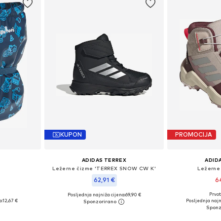
KUPON
PROMOCIJA
ADIDAS TERREX
ADID
Ležerne čizme 'TERREX SNOW CW K'
Ležerne
62,91 €
6
Prvot
Posljednja najniža cijena:
69,90 €
34, 34-38
Dostupno 
Dostupno u više veličina
a:
12,67 €
Posljednja najn
icu
Dodaj 
Dodaj u košaricu