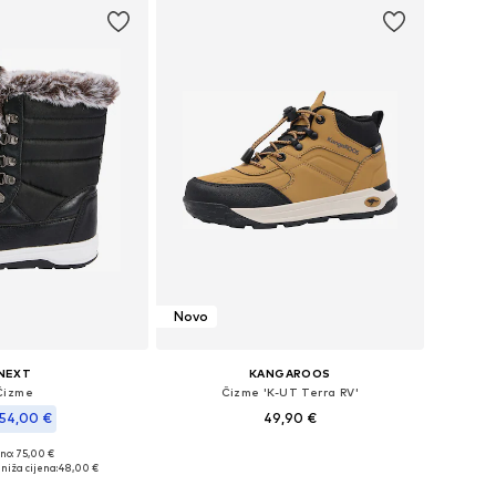
Novo
NEXT
KANGAROOS
Čizme
Čizme 'K-UT Terra RV'
54,00 €
49,90 €
no: 75,00 €
Dostupno u više veličina
u više veličina
niža cijena:
48,00 €
Dodaj u košaricu
u košaricu