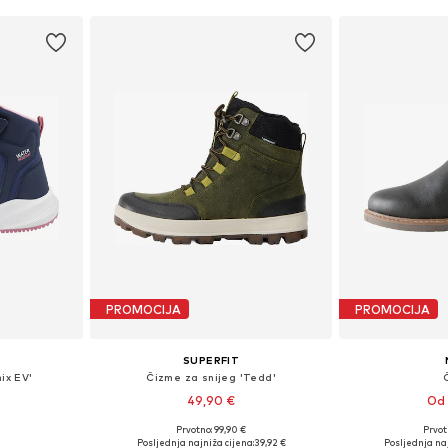
PROMOCIJA
PROMOCIJA
SUPERFIT
ix EV'
Čizme za snijeg 'Tedd'
49,90 €
Od 
Prvotno: 99,90 €
Prvot
ičina
Dostupno u više veličina
Dostupno 
Posljednja najniža cijena:
39,92 €
Posljednja naj