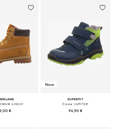
Novo
BERLAND
SUPERFIT
EMIUM 6 INCH'
Čizme 'JUPITER'
9,00 €
94,90 €
: 36-36,5, 38-38,5, 39
Dostupno u više veličina
u košaricu
Dodaj u košaricu