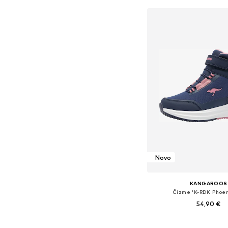
Novo
KANGAROOS
Čizme 'K-RDK Phoen
54,90 €
Dostupno u više vel