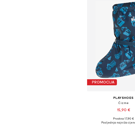
PROMOCIJA
PLAYSHOES
Čizme
15,90 €
Prvotno: 17,90 €
Dostupne veličine: 30-
Posljednja najniža cijen
Dodaj u košar