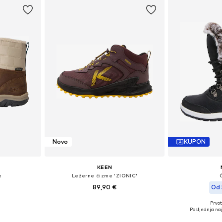
Novo
KUPON
KEEN
e
Ležerne čizme 'ZIONIC'
89,90 €
Od 
Prvot
35, 36, 37, 39
Dostupno u više veličina
Dostupno 
Posljednja naj
icu
Dodaj u košaricu
Dodaj 