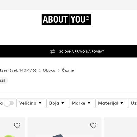
ABOUT
YOU
30 DANA PRAVO NA POVRAT
džeri (vel. 140-176)
Obuća
Čizme
225
ja
Veličina
Boja
Marke
Materijal
Uz