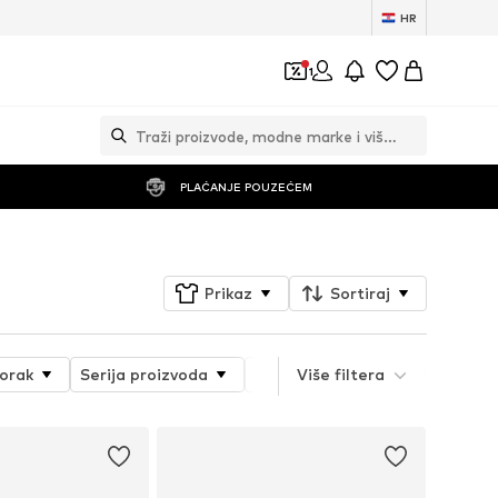
HR
1
PLAĆANJE POUZEĆEM
Prikaz
Sortiraj
orak
Serija proizvoda
Tematski svijet
Više filtera
Svojstva 