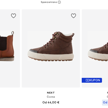
icu
Dodaj u košaricu
Dodaj 
KUPON
NEXT
Čizme
Od 44,00 €
Od 