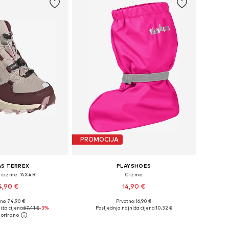
PROMOCIJA
AS TERREX
PLAYSHOES
 čizme 'AX4R'
Čizme
4,90 €
14,90 €
no: 74,90 €
Prvotno: 16,90 €
u više veličina
Dostupne veličine: 35-37, 38-40
iža cijena:
67,41 €
-3%
Posljednja najniža cijena:
10,32 €
u košaricu
Dodaj u košaricu