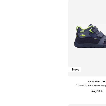
Novo
KANGAROOS
Čizme 'K-BXK Grashopp
44,90 €
Dostupno u više vel
Dodaj u košar