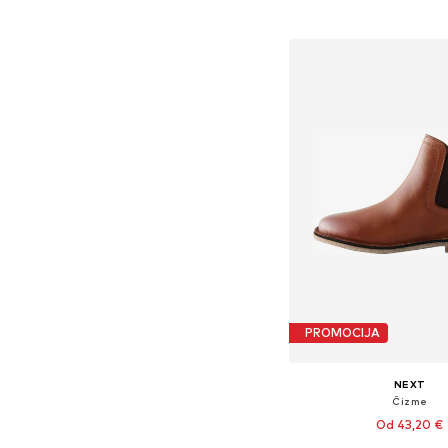
Dodaj u košar
PROMOCIJA
NEXT
Čizme
Od 43,20 €