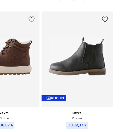
u košaricu
Dodaj u košaricu
KUPON
NEXT
NEXT
Čizme
Čizme
38,82 €
Od 39,37 €