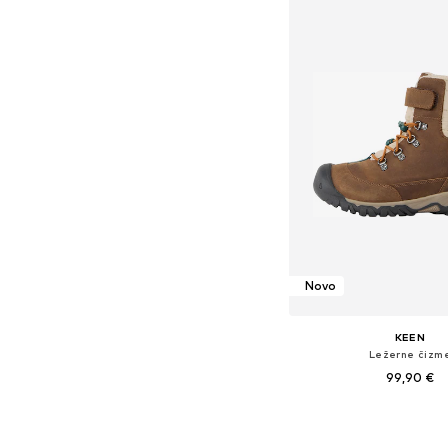
Novo
KEEN
Ležerne čizm
99,90 €
Dostupne veličine: 32,5, 34, 
Dodaj u košar