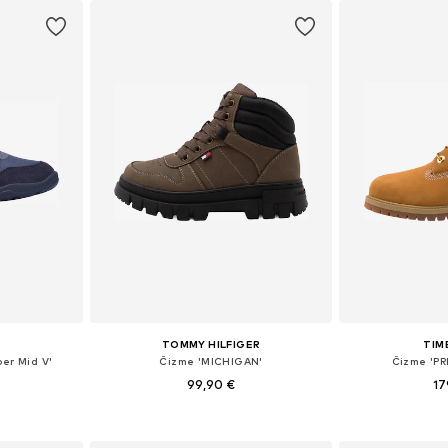
TOMMY HILFIGER
TIM
er Mid V'
Čizme 'MICHIGAN'
Čizme 'PR
99,90 €
17
ičina
Dostupno u više veličina
Dostupne veličine
icu
Dodaj u košaricu
Dodaj 