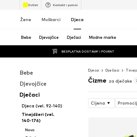
Outlet
Kontakt i pomoć
Žene
Muškarci
Djeca
Bebe
Djevojčice
Dječaci
Modne marke
BESPLATNA DOSTAVA* I POVRAT
Djeca
Dječaci
Tinej
Bebe
Čizme
za dječake
Djevojčice
Dječaci
Cijena
Promoci
Djeca (vel. 92-140)
Tinejdžeri (vel.
140-176)
Novo