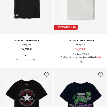
PROMOCIJA
ADIDAS ORIGINALS
CALVIN KLEIN JEANS
Majica
Majica
32,90 €
15,90 €
Prvotno: 19,90 €
Posljednja najniža cijena:
17,90 €
-11%