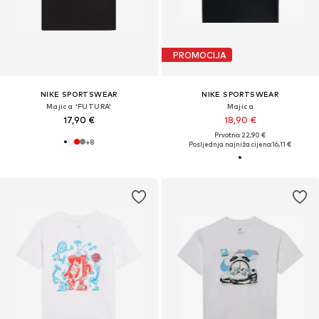
PROMOCIJA
NIKE SPORTSWEAR
NIKE SPORTSWEAR
Majica 'FUTURA'
Majica
17,90 €
18,90 €
Prvotno: 22,90 €
+
8
Posljednja najniža cijena:
16,11 €