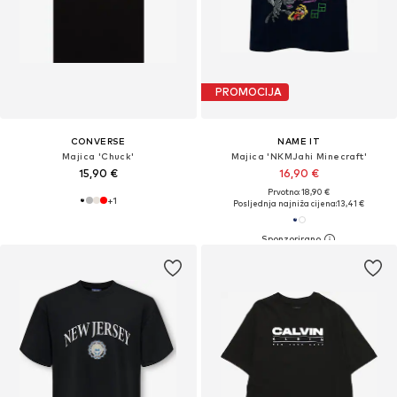
PROMOCIJA
CONVERSE
NAME IT
Majica 'Chuck'
Majica 'NKMJahi Minecraft'
15,90 €
16,90 €
Prvotno: 18,90 €
+
1
Posljednja najniža cijena:
13,41 €