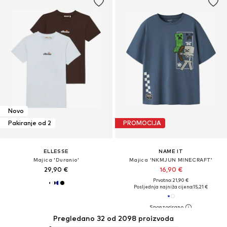
Novo
Pakiranje od 2
PROMOCIJA
ELLESSE
NAME IT
Majica 'Duranio'
Majica 'NKMJUN MINECRAFT'
29,90 €
16,90 €
Prvotno: 21,90 €
Posljednja najniža cijena:
15,21 €
Pregledano 32 od 2098 proizvoda