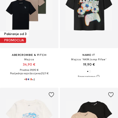
Pakiranje od 3
PROMOCIJA
ABERCROMBIE & FITCH
NAME IT
Majica
Majica 'NKMJump Fifae'
34,90 €
19,90 €
Prvotno: 39,90 €
Posljednja najniža cijena:
25,11 €
+
2