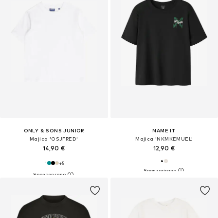
ONLY & SONS JUNIOR
NAME IT
Majica 'OSJFRED'
Majica 'NKMKEMUEL'
14,90 €
12,90 €
+
5