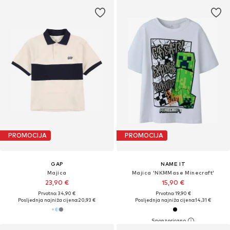
PROMOCIJA
PROMOCIJA
GAP
NAME IT
Majica
Majica 'NKMMase Minecraft'
23,90 €
15,90 €
Prvotno: 34,90 €
Prvotno: 19,90 €
Posljednja najniža cijena:
20,93 €
Posljednja najniža cijena:
14,31 €