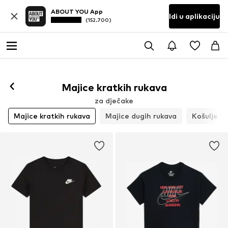
ABOUT YOU App
Idi u aplikaciju
(152.700)
Majice kratkih rukava
za dječake
Majice kratkih rukava
Majice dugih rukava
Košulje