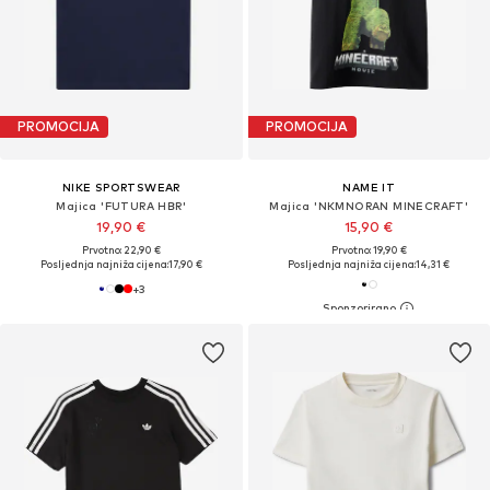
PROMOCIJA
PROMOCIJA
NIKE SPORTSWEAR
NAME IT
Majica 'FUTURA HBR'
Majica 'NKMNORAN MINECRAFT'
19,90 €
15,90 €
Prvotno: 22,90 €
Prvotno: 19,90 €
Posljednja najniža cijena:
17,90 €
Posljednja najniža cijena:
14,31 €
+
3