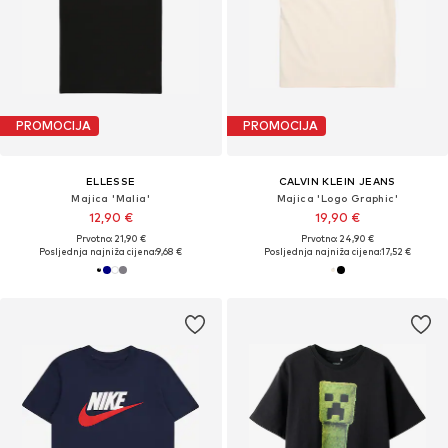
PROMOCIJA
PROMOCIJA
ELLESSE
CALVIN KLEIN JEANS
Majica 'Malia'
Majica 'Logo Graphic'
12,90 €
19,90 €
Prvotno: 21,90 €
Prvotno: 24,90 €
Posljednja najniža cijena:
9,68 €
Posljednja najniža cijena:
17,52 €