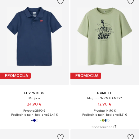
PROMOCIJA
PROMOCIJA
LEVI'S KIDS
NAME IT
Majica
Majica 'NKMHANSY'
24,90 €
12,90 €
Prvotno: 29,90 €
Prvotno: 14,90 €
Posljednja najniža cijena:
22,41 €
Posljednja najniža cijena:
11,61 €