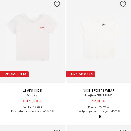
PROMOCIJA
PROMOCIJA
LEVI'S KIDS
NIKE SPORTSWEAR
Majica
Majica 'FUTURA'
Od 13,90 €
19,90 €
Prvotno: 17,90 €
Prvotno: 22,90 €
Posljednja najniža cijena:
12,51 €
Posljednja najniža cijena:
16,11 €