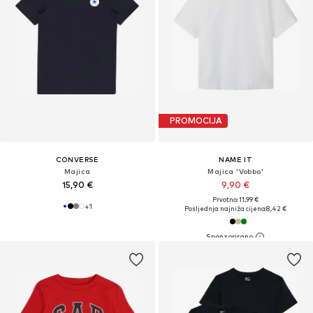
PROMOCIJA
CONVERSE
NAME IT
Majica
Majica 'Vobbo'
15,90 €
9,90 €
Prvotno: 11,99 €
+
1
Posljednja najniža cijena:
8,42 €