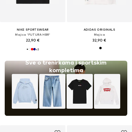
NIKE SPORTSWEAR
ADIDAS ORIGINALS
Majica 'FUTURA HBR'
Majica
22,90 €
32,90 €
+
3
Sve o trenirkama i sportskim
kompletima