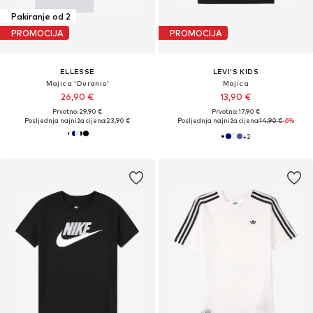
Pakiranje od 2
PROMOCIJA
PROMOCIJA
ELLESSE
LEVI'S KIDS
Majica 'Duranio'
Majica
26,90 €
13,90 €
Prvotno: 29,90 €
Prvotno: 17,90 €
Posljednja najniža cijena:
23,90 €
Posljednja najniža cijena:
14,90 €
-6%
+
2