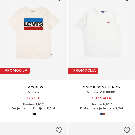
PROMOCIJA
PROMOCIJA
LEVI'S KIDS
ONLY & SONS JUNIOR
Majica
Majica 'OSJFRED'
12,90 €
Od 14,90 €
Prvotno: 15,90 €
Prvotno: 16,90 €
Posljednja najniža cijena:
11,31 €
Posljednja najniža cijena:
9,68 €