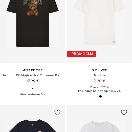
PROMOCIJA
MISTER TEE
S.OLIVER
Regular Fit Majica 'NY Crowned Bear'
Majica
17,99 €
7,90 €
Prvotno: 9,90 €
Posljednja najniža cijena:
5,94 €