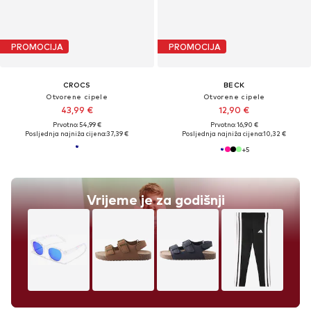
PROMOCIJA
PROMOCIJA
CROCS
BECK
Otvorene cipele
Otvorene cipele
43,99 €
12,90 €
Prvotno: 54,99 €
Prvotno: 16,90 €
Posljednja najniža cijena:
37,39 €
Posljednja najniža cijena:
10,32 €
+
5
Vrijeme je za godišnji