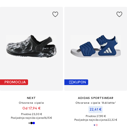
PROMOCIJA
KUPON
NEXT
ADIDAS SPORTSWEAR
Otvorene cipele
Otvorene cipele 'Adilette'
Od 17,94 €
22,41 €
Prvotno: 23,00 €
Prvotno: 27,90 €
Posljednja najniža cijena:
16,15 €
Posljednja najniža cijena:
22,32 €