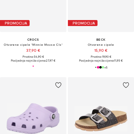
PROMOCIJA
PROMOCIJA
CROCS
BECK
Otvorene cipele 'Minnie Mouse Cls'
Otvorene cipele
37,90 €
15,90 €
Prvotno: 54,90 €
Prvotno: 19,90 €
Posljednja najniža cijena:
27,97 €
Posljednja najniža cijena:
11,93 €
+
5