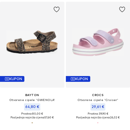
KUPON
KUPON
BAYTON
CROCS
Otvorene cipele 'GWENOLA'
Otvorene cipele 'Cruiser'
64,80 €
29,61 €
Prvotno: 80,00 €
Prvotno: 39,90 €
Posljednja najniža cijena:
57,60 €
Posljednja najniža cijena:
26,32 €