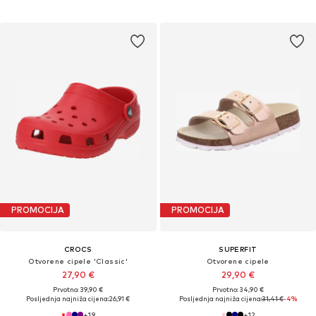
PROMOCIJA
PROMOCIJA
CROCS
SUPERFIT
Otvorene cipele 'Classic'
Otvorene cipele
27,90 €
29,90 €
Prvotno: 39,90 €
Prvotno: 34,90 €
Posljednja najniža cijena:
26,91 €
Posljednja najniža cijena:
31,41 €
-4%
+
19
+
12