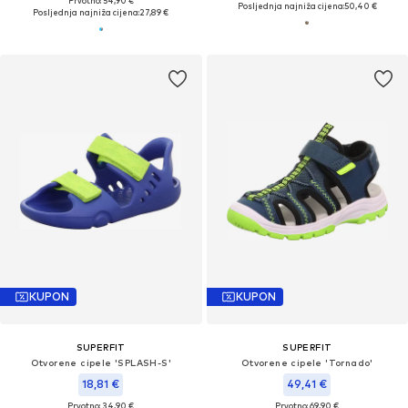
Prvotno: 54,90 €
Posljednja najniža cijena:
50,40 €
Posljednja najniža cijena:
27,89 €
KUPON
KUPON
SUPERFIT
SUPERFIT
Otvorene cipele 'SPLASH-S'
Otvorene cipele 'Tornado'
18,81 €
49,41 €
Prvotno: 34,90 €
Prvotno: 69,90 €