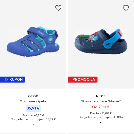
KUPON
PROMOCIJA
GEOX
NEXT
Otvorene cipele
Otvorene cipele 'Marvel'
Od 25,11 €
35,91 €
Prvotno: 31,00 €
Prvotno: 47,90 €
Posljednja najniža cijena:
18,83 €
Posljednja najniža cijena:
33,92 €