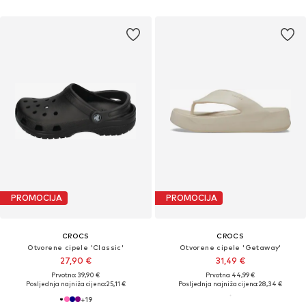
PROMOCIJA
PROMOCIJA
CROCS
CROCS
Otvorene cipele 'Classic'
Otvorene cipele 'Getaway'
27,90 €
31,49 €
Prvotno: 39,90 €
Prvotno: 44,99 €
Posljednja najniža cijena:
25,11 €
Posljednja najniža cijena:
28,34 €
+
19