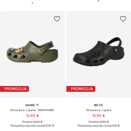
PROMOCIJA
PROMOCIJA
NAME IT
BECK
Otvorene cipele 'NKNFAME'
Otvorene cipele
12,90 €
13,90 €
Prvotno: 16,90 €
Prvotno: 16,90 €
Posljednja najniža cijena:
10,97 €
Posljednja najniža cijena:
11,61 €