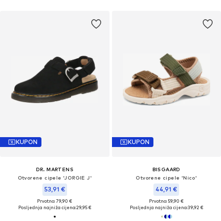
KUPON
KUPON
DR. MARTENS
BISGAARD
Otvorene cipele 'JORGIE J'
Otvorene cipele 'Nico'
53,91 €
44,91 €
Prvotno: 79,90 €
Prvotno: 59,90 €
Posljednja najniža cijena:
29,95 €
Posljednja najniža cijena:
39,92 €