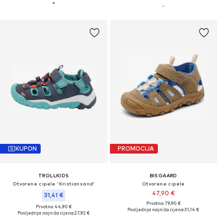
KUPON
PROMOCIJA
TROLLKIDS
BISGAARD
Otvorene cipele 'Kristiansand'
Otvorene cipele
47,90 €
31,41 €
Prvotno: 79,90 €
Prvotno: 44,90 €
Posljednja najniža cijena:
31,14 €
Posljednja najniža cijena:
27,92 €