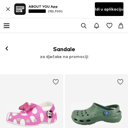
ABOUT YOU App
Idi u aplikaciju
(152.700)
Sandale
za dječake na promociji