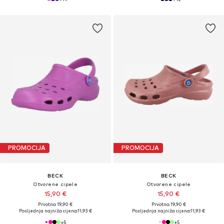
PROMOCIJA
PROMOCIJA
BECK
BECK
Otvorene cipele
Otvorene cipele
15,90 €
15,90 €
Prvotno: 19,90 €
Prvotno: 19,90 €
Posljednja najniža cijena:
11,93 €
Posljednja najniža cijena:
11,93 €
+
5
+
5