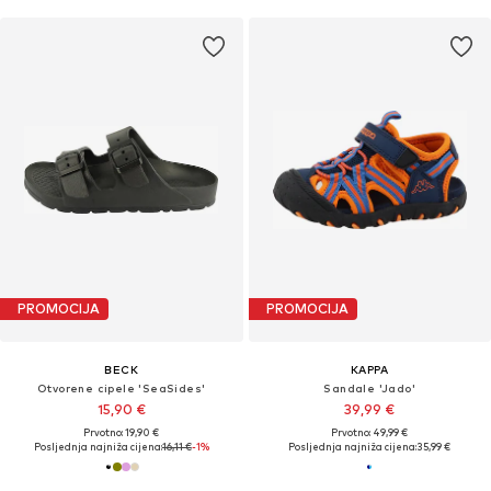
PROMOCIJA
PROMOCIJA
BECK
KAPPA
Otvorene cipele 'SeaSides'
Sandale 'Jado'
15,90 €
39,99 €
Prvotno: 19,90 €
Prvotno: 49,99 €
Posljednja najniža cijena:
16,11 €
-1%
Posljednja najniža cijena:
35,99 €