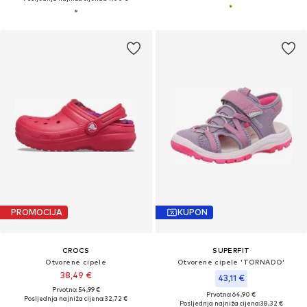
PROMOCIJA
KUPON
CROCS
SUPERFIT
Otvorene cipele
Otvorene cipele 'TORNADO'
38,49 €
43,11 €
Prvotno: 54,99 €
Prvotno: 64,90 €
Posljednja najniža cijena:
32,72 €
Posljednja najniža cijena:
38,32 €