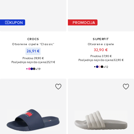
KUPON
PROMOCIJA
CROCS
SUPERFIT
Otvorene cipele 'Classic'
Otvorene cipele
32,90 €
26,91 €
Prvotno: 37,90 €
Prvotno: 39,90 €
Posljednja najniža cijena:
32,90 €
Posljednja najniža cijena:
25,11 €
+
12
+
19