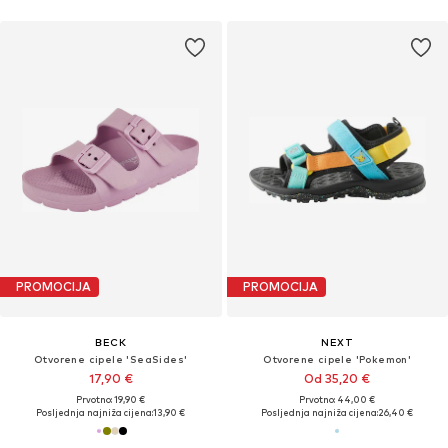
PROMOCIJA
PROMOCIJA
BECK
NEXT
Otvorene cipele 'SeaSides'
Otvorene cipele 'Pokemon'
17,90 €
Od 35,20 €
Prvotno: 19,90 €
Prvotno: 44,00 €
Posljednja najniža cijena:
13,90 €
Posljednja najniža cijena:
26,40 €