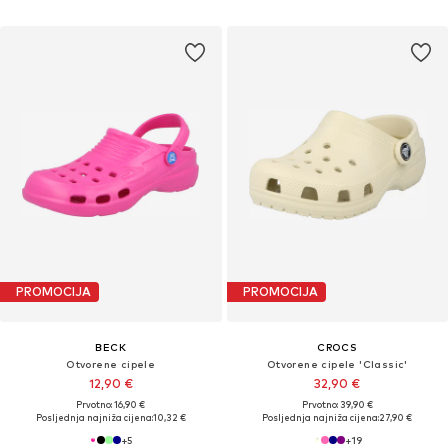
PROMOCIJA
PROMOCIJA
BECK
CROCS
Otvorene cipele
Otvorene cipele 'Classic'
12,90 €
32,90 €
Prvotno: 16,90 €
Prvotno: 39,90 €
Posljednja najniža cijena:
10,32 €
Posljednja najniža cijena:
27,90 €
+
5
+
19