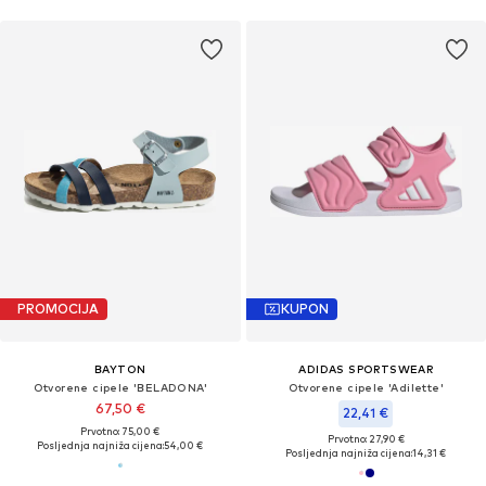
PROMOCIJA
KUPON
BAYTON
ADIDAS SPORTSWEAR
Otvorene cipele 'BELADONA'
Otvorene cipele 'Adilette'
67,50 €
22,41 €
Prvotno: 75,00 €
Prvotno: 27,90 €
Posljednja najniža cijena:
54,00 €
Posljednja najniža cijena:
14,31 €