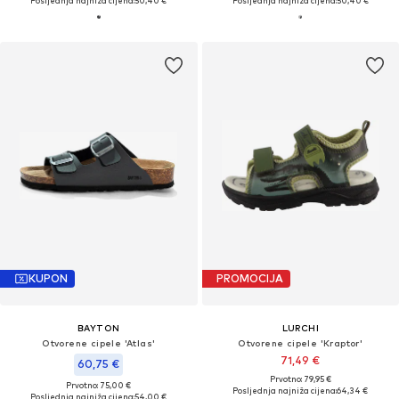
Posljednja najniža cijena:
50,40 €
Posljednja najniža cijena:
50,40 €
KUPON
PROMOCIJA
BAYTON
LURCHI
Otvorene cipele 'Atlas'
Otvorene cipele 'Kraptor'
71,49 €
60,75 €
Prvotno: 79,95 €
Prvotno: 75,00 €
Posljednja najniža cijena:
64,34 €
Posljednja najniža cijena:
54,00 €