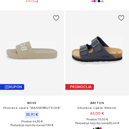
+
2
+
5
KUPON
PROMOCIJA
BOSS
BAYTON
Otvorene cipele 'WASSERRUTSCHE'
Otvorene cipele 'Athena'
63,00 €
35,91 €
Prvotno: 70,00 €
Prvotno: 44,90 €
Posljednja najniža cijena:
50,40 €
Posljednja najniža cijena:
27,93 €