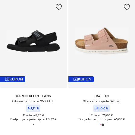
KUPON
KUPON
CALVIN KLEIN JEANS
BAYTON
Otvorene cipele 'WYATT'
Otvorene cipele 'Atlas'
43,11 €
50,62 €
Prvotno: 69,90 €
Prvotno: 75,00 €
Posljednja najniža cijena:
40,72 €
Posljednja najniža cijena:
45,00 €