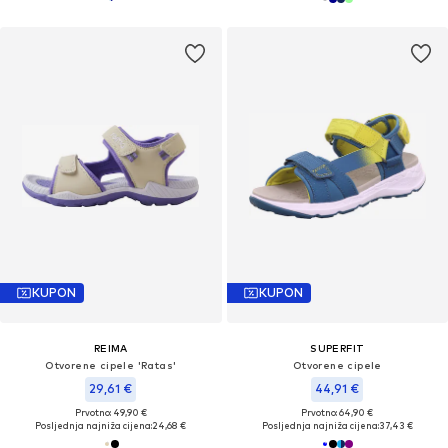
KUPON
KUPON
REIMA
SUPERFIT
Otvorene cipele 'Ratas'
Otvorene cipele
29,61 €
44,91 €
Prvotno: 49,90 €
Prvotno: 64,90 €
Posljednja najniža cijena:
24,68 €
Posljednja najniža cijena:
37,43 €