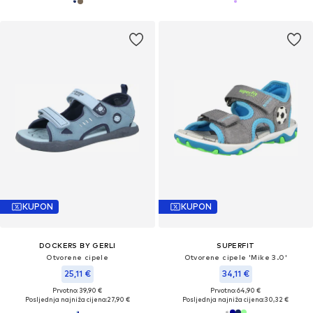
KUPON
KUPON
DOCKERS BY GERLI
SUPERFIT
Otvorene cipele
Otvorene cipele 'Mike 3.0'
25,11 €
34,11 €
Prvotno: 39,90 €
Prvotno: 64,90 €
Posljednja najniža cijena:
27,90 €
Posljednja najniža cijena:
30,32 €