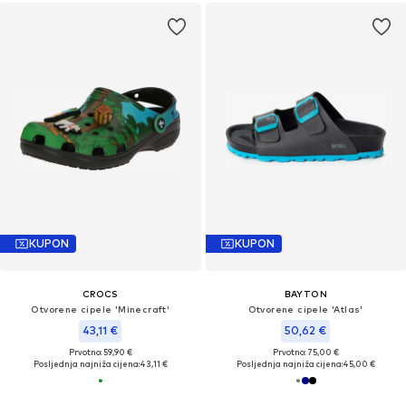
KUPON
KUPON
CROCS
BAYTON
Otvorene cipele 'Minecraft'
Otvorene cipele 'Atlas'
43,11 €
50,62 €
Prvotno: 59,90 €
Prvotno: 75,00 €
Posljednja najniža cijena:
43,11 €
Posljednja najniža cijena:
45,00 €