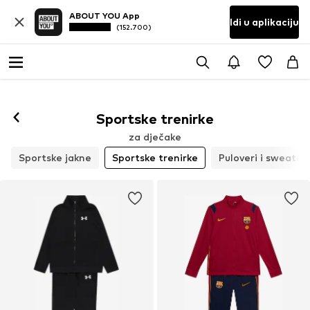
ABOUT YOU App
Idi u aplikaciju
(152.700)
Sportske trenirke
za dječake
Sportske jakne
Sportske trenirke
Puloveri i sweater