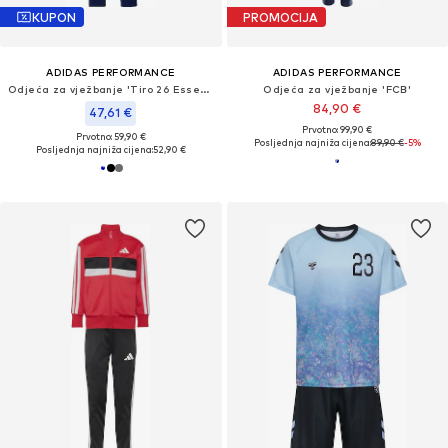
KUPON
PROMOCIJA
ADIDAS PERFORMANCE
ADIDAS PERFORMANCE
Odjeća za vježbanje 'Tiro 26 Essentials'
Odjeća za vježbanje 'FCB'
84,90 €
47,61 €
Prvotno: 99,90 €
Prvotno: 59,90 €
Posljednja najniža cijena:
89,90 €
-5%
Posljednja najniža cijena:
52,90 €