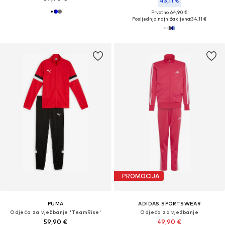
43,11 €
Prvotno: 64,90 €
Posljednja najniža cijena:
34,11 €
PROMOCIJA
PUMA
ADIDAS SPORTSWEAR
Odjeća za vježbanje 'TeamRise'
Odjeća za vježbanje
59,90 €
49,90 €