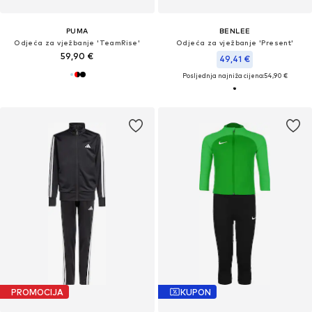
PUMA
BENLEE
Odjeća za vježbanje 'TeamRise'
Odjeća za vježbanje 'Present'
59,90 €
49,41 €
Posljednja najniža cijena:
54,90 €
PROMOCIJA
KUPON