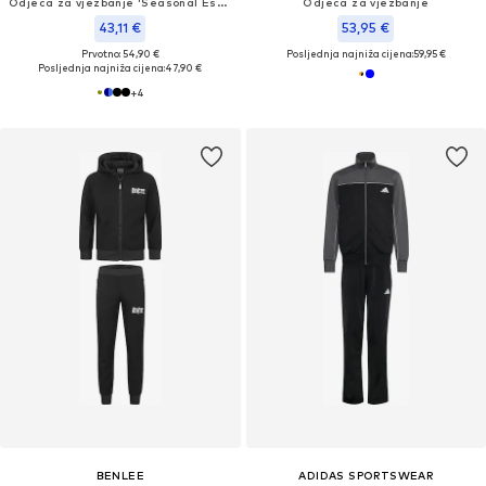
Odjeća za vježbanje 'Seasonal Essentials Tiberio'
Odjeća za vježbanje
43,11 €
53,95 €
Prvotno: 54,90 €
Posljednja najniža cijena:
59,95 €
Posljednja najniža cijena:
47,90 €
+
4
BENLEE
ADIDAS SPORTSWEAR