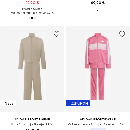
52,90 €
69,90 €
Prvotno: 59,90 €
Posljednja najniža cijena:
47,61 €
Novo
KUPON
ADIDAS SPORTSWEAR
ADIDAS SPORTSWEAR
Odjeća za vježbanje 'LUX'
Odjeća za vježbanje 'Seasonal Essentials Tiberio'
64,90 €