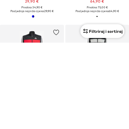
29,90 €
64,90 €
Prvotno: 34,90 €
Prvotno: 75,00 €
Posljednja najniža cijena:
29,90 €
Posljednja najniža cijena:
64,90 €
Filtriraj i sortiraj
PROMOCIJA
KUPON
ADIDAS SPORTSWEAR
ADIDAS SPORTSWEAR
Odjeća za vježbanje 'Seasonal Essentials Tiberio'
Odjeća za vježbanje 'Seasonal Essentials Tiberio'
47,90 €
58,41 €