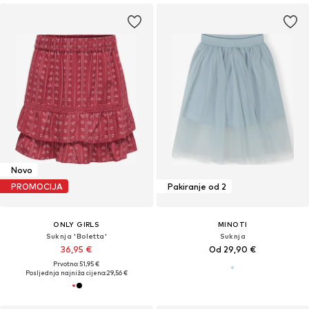
Novo
PROMOCIJA
Pakiranje od 2
ONLY GIRLS
MINOTI
Suknja 'Boletta'
Suknja
36,95 €
Od 29,90 €
Prvotno: 51,95 €
Posljednja najniža cijena:
29,56 €