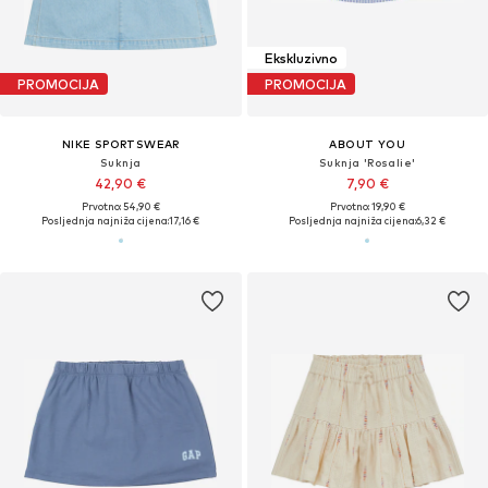
Ekskluzivno
PROMOCIJA
PROMOCIJA
NIKE SPORTSWEAR
ABOUT YOU
Suknja
Suknja 'Rosalie'
42,90 €
7,90 €
Prvotno: 54,90 €
Prvotno: 19,90 €
Posljednja najniža cijena:
17,16 €
Posljednja najniža cijena:
6,32 €