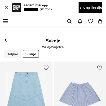
ABOUT YOU App
Idi u aplikaciju
(152.700)
Suknje
za djevojčice
Haljine
Suknje