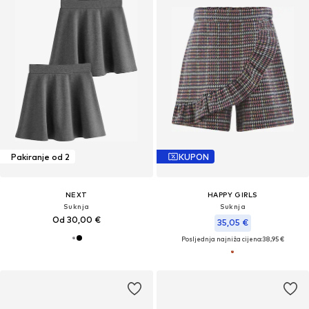
Pakiranje od 2
KUPON
NEXT
HAPPY GIRLS
Suknja
Suknja
Od 30,00 €
35,05 €
Posljednja najniža cijena:
38,95 €