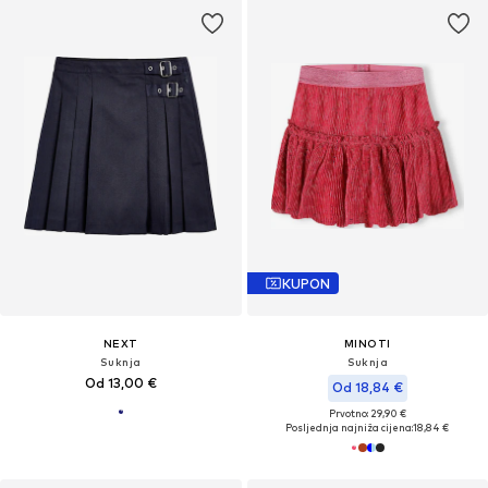
KUPON
NEXT
MINOTI
Suknja
Suknja
Od 13,00 €
Od 18,84 €
Prvotno: 29,90 €
Posljednja najniža cijena:
18,84 €