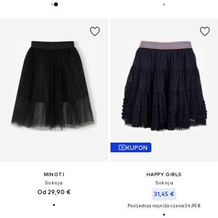
KUPON
MINOTI
HAPPY GIRLS
Suknja
Suknja
Od 29,90 €
31,45 €
Posljednja najniža cijena:
34,95 €