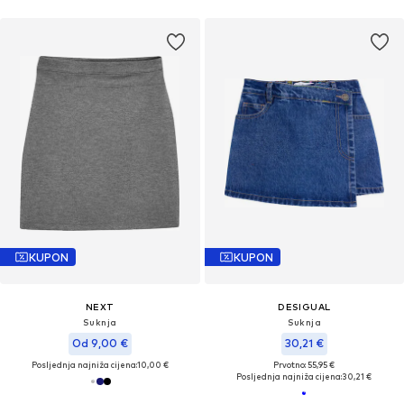
KUPON
KUPON
NEXT
DESIGUAL
Suknja
Suknja
Od 9,00 €
30,21 €
Posljednja najniža cijena:
10,00 €
Prvotno: 55,95 €
Posljednja najniža cijena:
30,21 €