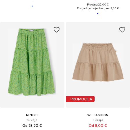
Prvotno: 22,00 €
Posljednja najniža cijena:
9,60 €
PROMOCIJA
MINOTI
WE FASHION
Suknja
Suknja
Od 25,90 €
Od 8,00 €