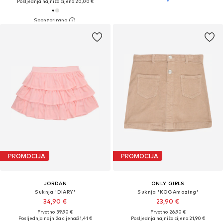
Posljednja najniža cijena:
20,00 €
PROMOCIJA
PROMOCIJA
JORDAN
ONLY GIRLS
Suknja 'DIARY'
Suknja 'KOGAmazing'
34,90 €
23,90 €
Prvotno: 39,90 €
Prvotno: 26,90 €
Posljednja najniža cijena:
31,41 €
Posljednja najniža cijena:
21,90 €