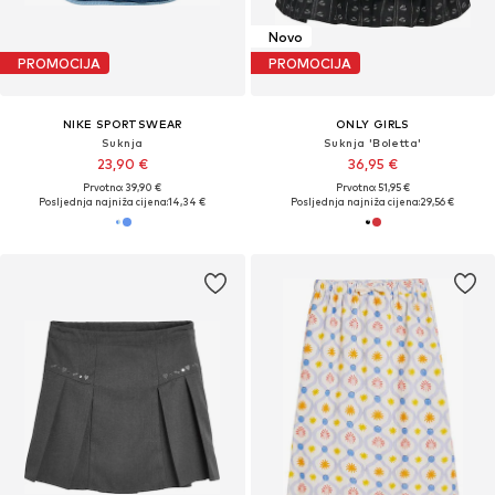
Novo
PROMOCIJA
PROMOCIJA
NIKE SPORTSWEAR
ONLY GIRLS
Suknja
Suknja 'Boletta'
23,90 €
36,95 €
Prvotno: 39,90 €
Prvotno: 51,95 €
Posljednja najniža cijena:
14,34 €
Posljednja najniža cijena:
29,56 €