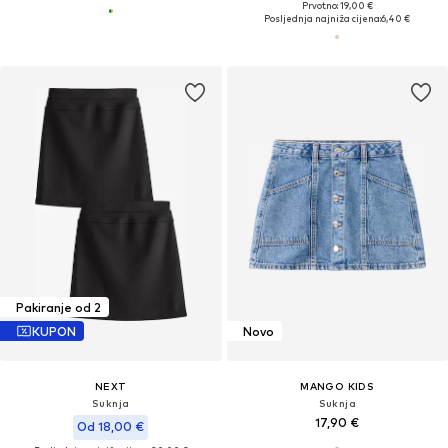
Prvotno: 19,00 €
Posljednja najniža cijena:
6,40 €
Pakiranje od 2
KUPON
Novo
NEXT
MANGO KIDS
Suknja
Suknja
17,90 €
Od 18,00 €