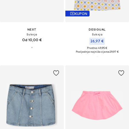
KUPON
NEXT
DESIGUAL
Suknja
Suknja
Od 10,00 €
26,97 €
Prvotno: 49,95 €
Posljednja najniža cijena:
29,97 €