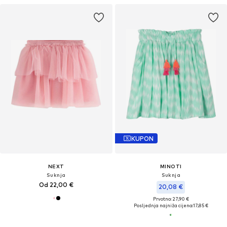
KUPON
NEXT
MINOTI
Suknja
Suknja
Od 22,00 €
20,08 €
Prvotno: 27,90 €
Posljednja najniža cijena:
17,85 €