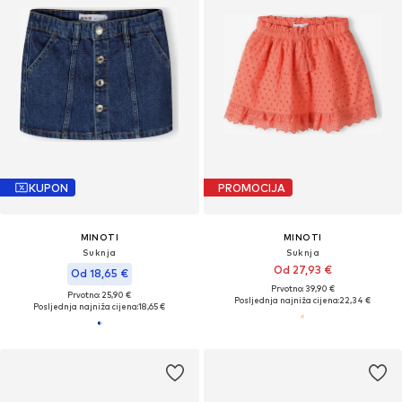
KUPON
PROMOCIJA
MINOTI
MINOTI
Suknja
Suknja
Od 27,93 €
Od 18,65 €
Prvotno: 39,90 €
Prvotno: 25,90 €
Posljednja najniža cijena:
22,34 €
Posljednja najniža cijena:
18,65 €