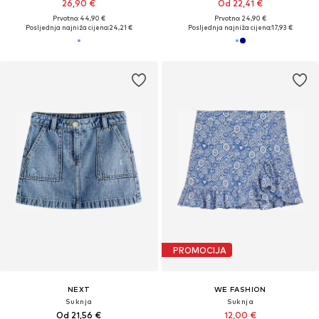
26,90 €
Od 22,41 €
Prvotno: 44,90 €
Prvotno: 24,90 €
Posljednja najniža cijena:
24,21 €
Posljednja najniža cijena:
17,93 €
PROMOCIJA
NEXT
WE FASHION
Suknja
Suknja
Od 21,56 €
12,00 €