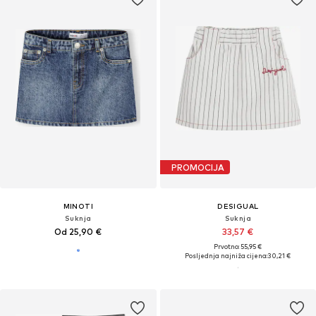
PROMOCIJA
MINOTI
DESIGUAL
Suknja
Suknja
Od 25,90 €
33,57 €
Prvotno: 55,95 €
Posljednja najniža cijena:
30,21 €