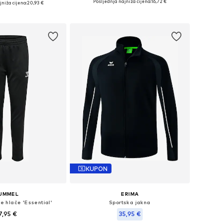
Posljednja najniža cijena:
16,72 €
niža cijena:
20,93 €
Dodaj u košaricu
u košaricu
KUPON
UMMEL
ERIMA
ke hlače 'Essential'
Sportska jakna
7,95 €
35,95 €