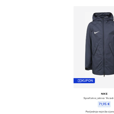
Dodaj u košar
KUPON
NIKE
Sportska jakna 'Acad
71,95 €
Posljednja najniža cijen
Dostupno u više vel