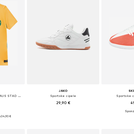
JAKO
SK
Tehnička sportska majica 'AUS STAD HM'
Sportske cipele
Sportske c
29,90 €
4
Dostupno u više veličina
Dostupno 
Dostupne veličine: 128-138, 138-147, 147-158
:
34,93 €
Dodaj u košaricu
Dodaj 
icu