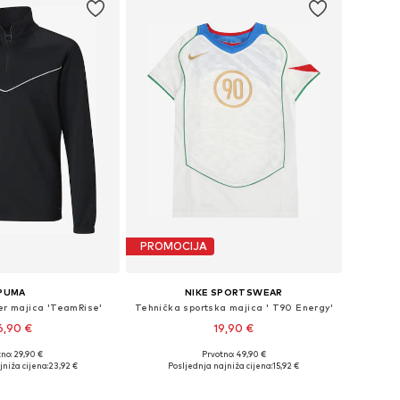
PROMOCIJA
PUMA
NIKE SPORTSWEAR
er majica 'TeamRise'
Tehnička sportska majica ' T90 Energy'
6,90 €
19,90 €
no: 29,90 €
Prvotno: 49,90 €
Dostupne veličine: 116, 128, 140, 152, 164, 176
Dostupne veličine: 128-138, 138-147
jniža cijena:
23,92 €
Posljednja najniža cijena:
15,92 €
u košaricu
Dodaj u košaricu