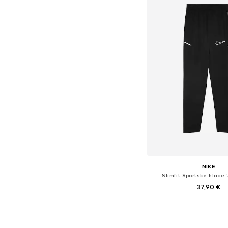
NIKE
Slimfit Sportske hlače
37,90 €
Dostupno u više vel
Dodaj u košar