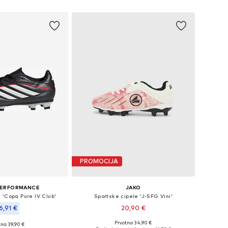
u košaricu
Dodaj u košaricu
PROMOCIJA
PERFORMANCE
JAKO
 'Copa Pure IV Club'
Sportske cipele 'J-SFG Vini'
6,91 €
20,90 €
Prvotno: 34,90 €
no: 39,90 €
Dostupno u više veličina
u više veličina