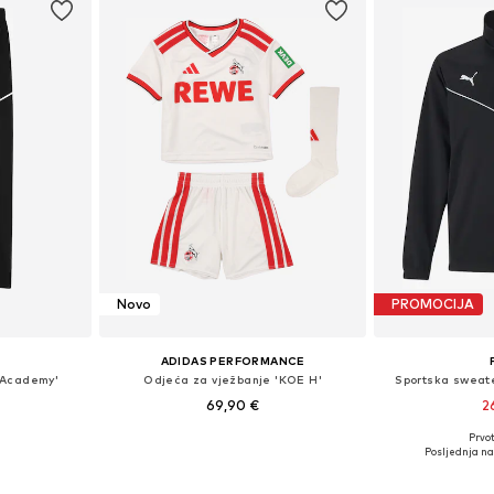
Novo
PROMOCIJA
ADIDAS PERFORMANCE
 'Academy'
Odjeća za vježbanje 'KOE H'
Sportska sweat
69,90 €
2
Prvot
ičina
Dostupne veličine: 92, 98, 104, 110, 116
Posljednja na
icu
Dodaj u košaricu
Dodaj 