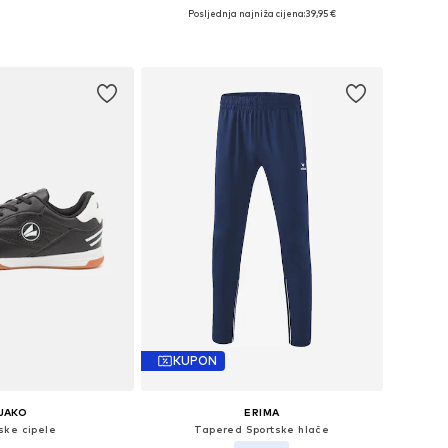
Posljednja najniža cijena:
39,95 €
čine: 116, 140, 164
Dostupne veličine: 116, 128, 152
u košaricu
Dodaj u košaricu
KUPON
JAKO
ERIMA
ske cipele
Tapered Sportske hlače