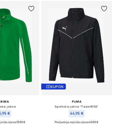
KUPON
ERIMA
PUMA
tska jakna
Sportska jakna 'TeamRISE'
5,95 €
44,95 €
jniža cijena:
39,95 €
Posljednja najniža cijena:
49,95 €
 116, 128, 140, 152, 164
Dostupne veličine: 116, 128, 140, 152, 164, 176