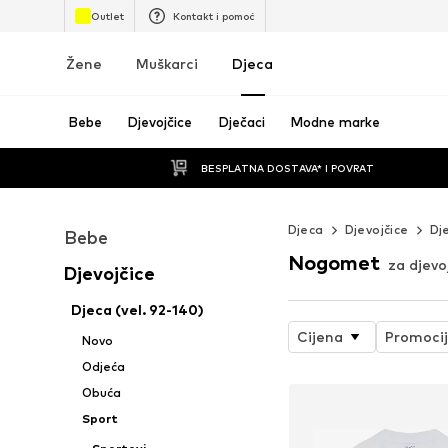
Outlet
Kontakt i pomoć
Žene
Muškarci
Djeca
Bebe
Djevojčice
Dječaci
Modne marke
BESPLATNA DOSTAVA* I POVRAT
Djeca
Djevojčice
Dj
Bebe
Nogomet
za djevo
Djevojčice
Djeca (vel. 92-140)
Cijena
Promoci
Novo
Odjeća
Obuća
Sport