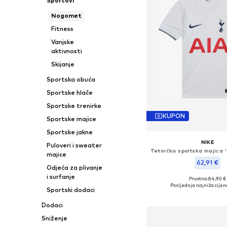
Sportovi
Nogomet
Fitness
Vanjske
aktivnosti
Skijanje
Sportska obuća
Sportske hlače
Sportske trenirke
KUPON
Sportske majice
Sportske jakne
NIKE
Puloveri i sweater
majice
62,91 €
Odjeća za plivanje
i surfanje
Prvotno: 84,90 €
Dostupno u više vel
Posljednja najniža cijen
Sportski dodaci
Dodaj u košar
Dodaci
Sniženje