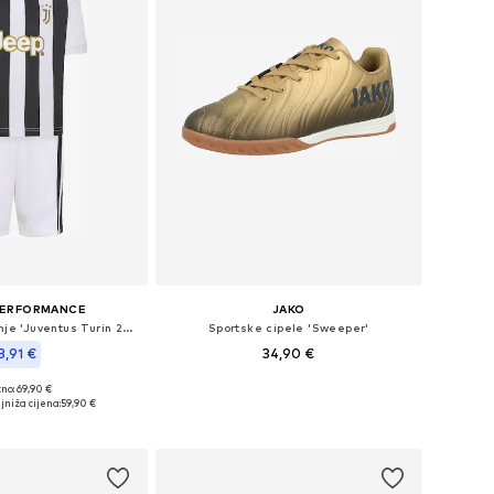
PERFORMANCE
JAKO
Odjeća za vježbanje 'Juventus Turin 26/27'
Sportske cipele 'Sweeper'
3,91 €
34,90 €
no: 69,90 €
Dostupno u više veličina
ne: 92, 98, 104, 116
jniža cijena:
59,90 €
Dodaj u košaricu
u košaricu