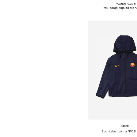
Prvotno: 19,90 €
Posljednja najniža cijen
Dodaj u košar
NIKE
Sportska jakna 'FCB