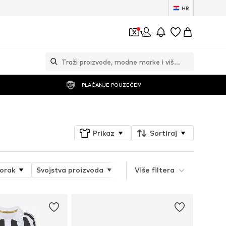
HR
1
PLAĆANJE POUZEĆEM
Prikaz
Sortiraj
orak
Svojstva proizvoda
Vrsta sporta
Više filtera
Vrsta pro