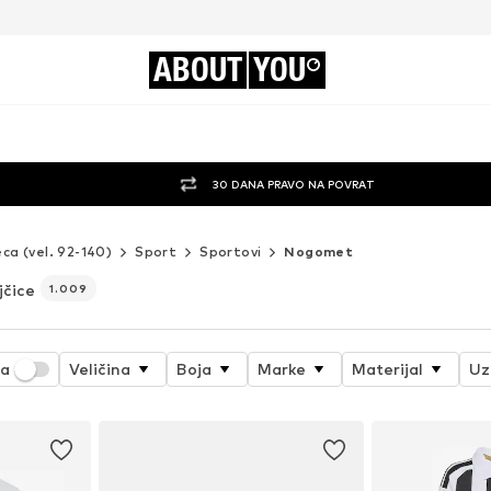
ABOUT
YOU
30 DANA PRAVO NA POVRAT
eca (vel. 92-140)
Sport
Sportovi
Nogomet
jčice
1.009
ja
Veličina
Boja
Marke
Materijal
Uz