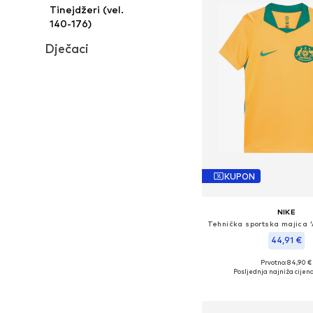
Tinejdžeri (vel.
140-176)
Dječaci
KUPON
NIKE
44,91 €
Prvotno: 84,90 €
Posljednja najniža cijena
Dodaj u košar