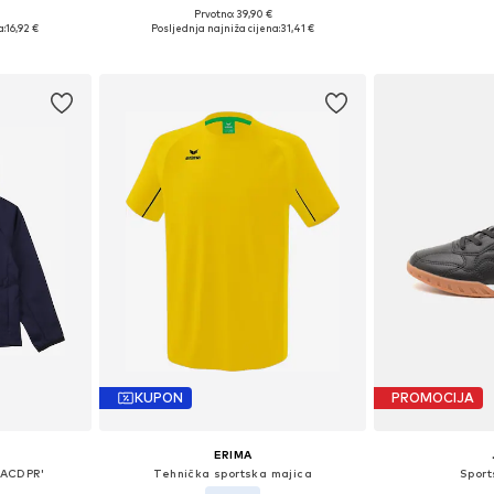
Prvotno: 39,90 €
Dostupne veličine: 128-138, 138-147, 147-158
Dostupno u više veličina
Dostupne veli
a:
16,92 €
Posljednja najniža cijena:
31,41 €
icu
Dodaj u košaricu
Dodaj 
KUPON
PROMOCIJA
ERIMA
 ACDPR'
Tehnička sportska majica
Sport