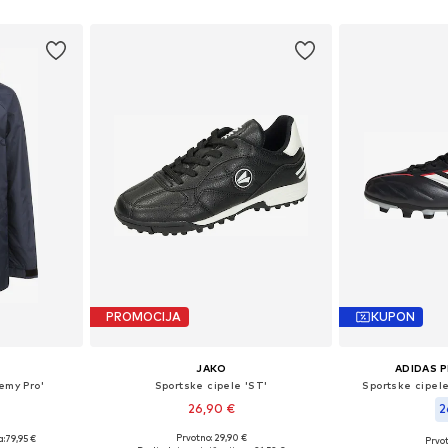
icu
Dodaj u košaricu
Dodaj 
PROMOCIJA
KUPON
JAKO
ADIDAS 
emy Pro'
Sportske cipele 'ST'
Sportske cipele
26,90 €
2
Prvotno: 29,90 €
a:
79,95 €
Prvot
Dostupno u više veličina
ičina
Dostupno 