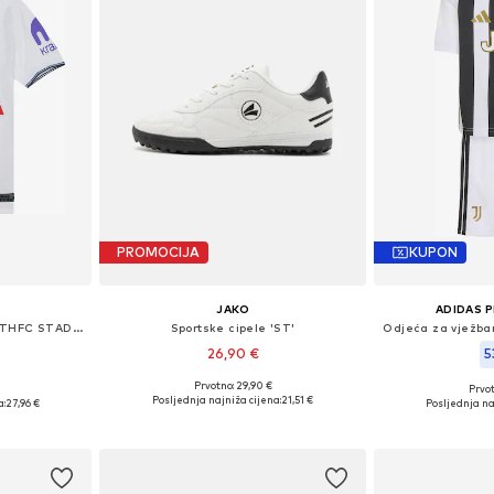
PROMOCIJA
KUPON
JAKO
ADIDAS 
Tehnička sportska majica 'THFC STAD HM'
Sportske cipele 'ST'
26,90 €
5
Prvotno: 29,90 €
Prvot
Dostupno u više veličina
ičina
Dostupne veliči
Posljednja najniža cijena:
21,51 €
a:
27,96 €
Posljednja na
Dodaj u košaricu
icu
Dodaj 