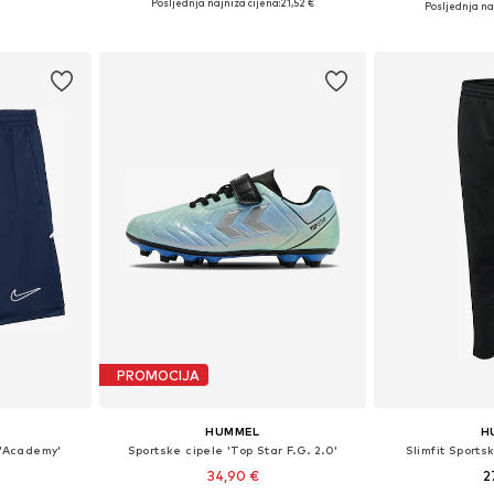
Posljednja najniža cijena:
21,52 €
Posljednja naj
Dodaj u košaricu
icu
Dodaj 
PROMOCIJA
HUMMEL
H
 'Academy'
Sportske cipele 'Top Star F.G. 2.0'
Slimfit Sports
34,90 €
2