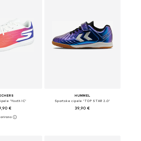
ECHERS
HUMMEL
ipele 'Youth IC'
Sportske cipele 'TOP STAR 2.0'
9,90 €
39,90 €
u više veličina
Dostupno u više veličina
u košaricu
Dodaj u košaricu