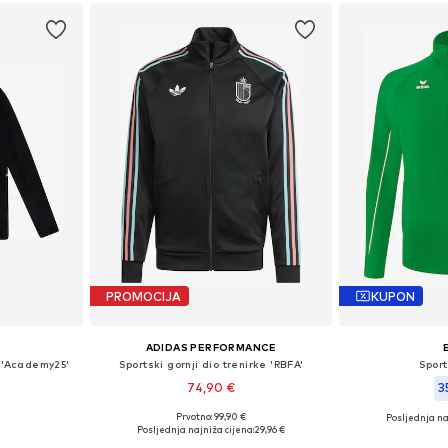
PROMOCIJA
KUPON
ADIDAS PERFORMANCE
 'Academy25'
Sportski gornji dio trenirke 'RBFA'
Spor
74,90 €
3
Prvotno: 99,90 €
Posljednja na
ičina
Dostupne veličine: 116-122, 128-134, 140-146
Dostupne veličine:
Posljednja najniža cijena:
29,96 €