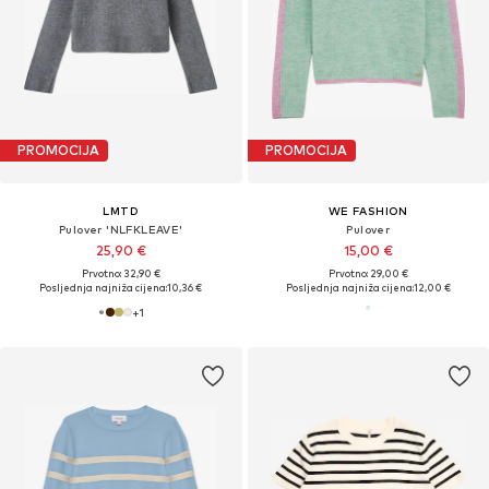
PROMOCIJA
PROMOCIJA
LMTD
WE FASHION
Pulover 'NLFKLEAVE'
Pulover
25,90 €
15,00 €
Prvotno: 32,90 €
Prvotno: 29,00 €
Posljednja najniža cijena:
10,36 €
Posljednja najniža cijena:
12,00 €
+
1