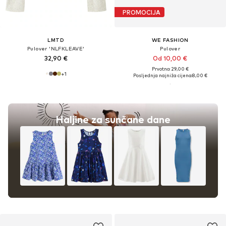
PROMOCIJA
LMTD
WE FASHION
Pulover 'NLFKLEAVE'
Pulover
32,90 €
Od 10,00 €
Prvotno: 29,00 €
+
1
Posljednja najniža cijena:
8,00 €
Haljine za sunčane dane