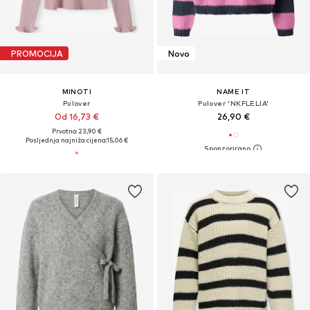
PROMOCIJA
Novo
MINOTI
NAME IT
Pulover
Pulover 'NKFLELIA'
Od 16,73 €
26,90 €
Prvotno: 23,90 €
Posljednja najniža cijena:
15,06 €