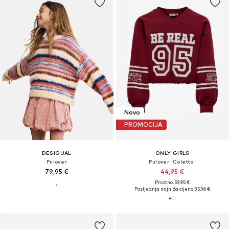
Novo
PROMOCIJA
DESIGUAL
ONLY GIRLS
Pulover
Pulover 'Coletta'
79,95 €
44,95 €
Prvotno: 59,95 €
Posljednja najniža cijena:
35,96 €