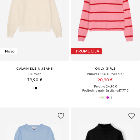
Novo
PROMOCIJA
CALVIN KLEIN JEANS
ONLY GIRLS
Pulover
Pulover 'KOGFfancia'
79,90 €
20,90 €
Prvotno: 24,90 €
Posljednja najniža cijena:
17,77 €
+
1