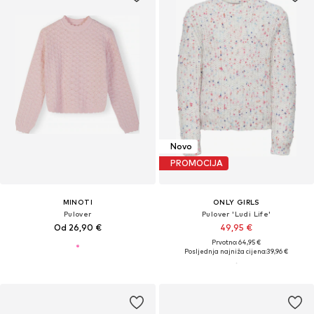
Novo
PROMOCIJA
MINOTI
ONLY GIRLS
Pulover
Pulover 'Ludi Life'
Od 26,90 €
49,95 €
Prvotno: 64,95 €
Posljednja najniža cijena:
39,96 €