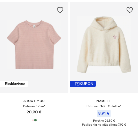
Ekskluzivno
KUPON
ABOUT YOU
NAME IT
Pulover 'Zoe'
Pulover 'NKFOdette'
20,90 €
8,91 €
Prvotno: 26,90 €
Posljednja najniža cijena:
7,92 €