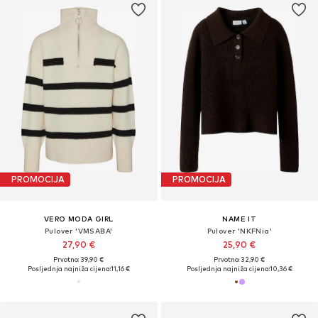
PROMOCIJA
PROMOCIJA
VERO MODA GIRL
NAME IT
Pulover 'VMSABA'
Pulover 'NKFNia'
27,90 €
25,90 €
Prvotno: 39,90 €
Prvotno: 32,90 €
Posljednja najniža cijena:
11,16 €
Posljednja najniža cijena:
10,36 €