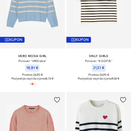
KUPON
KUPON
VERO MODA GIRL
ONLY GIRLS
Pulover 'VMSaba'
Pulover 'KOGFIE'
18,81 €
21,51 €
Prvotno: 26,90 €
Prvotno: 26,90 €
Posljednja najniža cijena:
8,76 €
Posljednja najniža cijena:
9,56 €