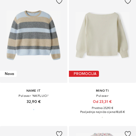
Novo
PROMOCIJA
NAME IT
MINOTI
Pulover 'NKFLUCI'
Pulover
32,90 €
Od 23,31 €
Prvotno: 25,90 €
Posljednja najniža cijena:
18,65 €