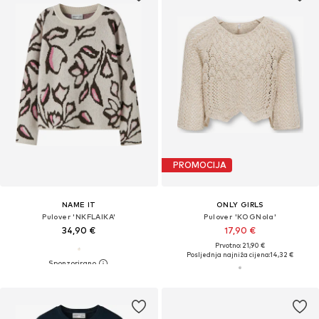
PROMOCIJA
NAME IT
ONLY GIRLS
Pulover 'NKFLAIKA'
Pulover 'KOGNola'
34,90 €
17,90 €
Prvotno: 21,90 €
Posljednja najniža cijena:
14,32 €