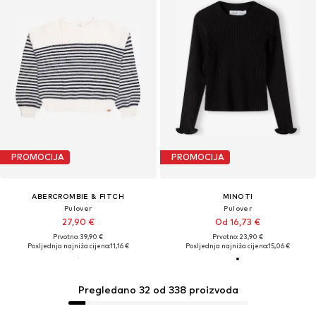
PROMOCIJA
PROMOCIJA
ABERCROMBIE & FITCH
MINOTI
Pulover
Pulover
27,90 €
Od 16,73 €
Prvotno: 39,90 €
Prvotno: 23,90 €
Posljednja najniža cijena:
11,16 €
Posljednja najniža cijena:
15,06 €
Pregledano 32 od 338 proizvoda