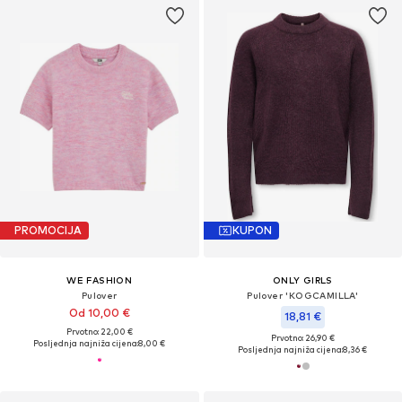
PROMOCIJA
KUPON
WE FASHION
ONLY GIRLS
Pulover
Pulover 'KOGCAMILLA'
Od 10,00 €
18,81 €
Prvotno: 22,00 €
Prvotno: 26,90 €
Posljednja najniža cijena:
8,00 €
Posljednja najniža cijena:
8,36 €