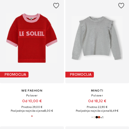
PROMOCIJA
PROMOCIJA
WE FASHION
MINOTI
Pulover
Pulover
Od 10,00 €
Od 18,32 €
Prvotno: 29,00 €
Prvotno: 22,90 €
Posljednja najniža cijena:
8,00 €
Posljednja najniža cijena:
16,49 €
+
1