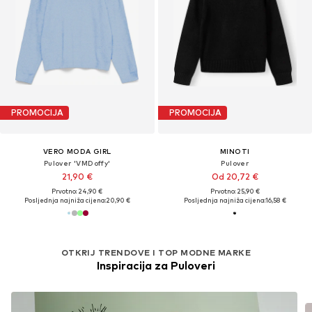
PROMOCIJA
PROMOCIJA
VERO MODA GIRL
MINOTI
Pulover 'VMDoffy'
Pulover
21,90 €
Od 20,72 €
Prvotno: 24,90 €
Prvotno: 25,90 €
Posljednja najniža cijena:
20,90 €
Posljednja najniža cijena:
16,58 €
OTKRIJ TRENDOVE I TOP MODNE MARKE
Inspiracija za Puloveri