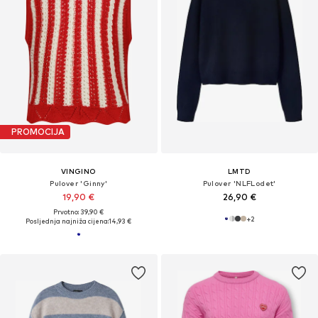
PROMOCIJA
VINGINO
LMTD
Pulover 'Ginny'
Pulover 'NLFLodet'
19,90 €
26,90 €
Prvotno: 39,90 €
+
2
Posljednja najniža cijena:
14,93 €