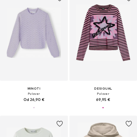
MINOTI
DESIGUAL
Pulover
Pulover
Od 26,90 €
69,95 €