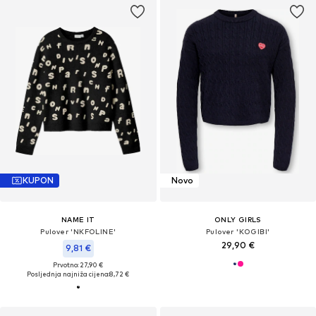
KUPON
Novo
NAME IT
ONLY GIRLS
Pulover 'NKFOLINE'
Pulover 'KOGIBI'
29,90 €
9,81 €
Prvotno: 27,90 €
Posljednja najniža cijena:
8,72 €