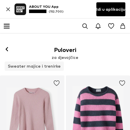
ABOUT YOU App
Idi u aplikaciju
(152.700)
Puloveri
za djevojčice
Sweater majice i trenirke