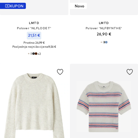
KUPON
Novo
LMTD
LMTD
Pulover 'NLFLODET'
Pulover 'NLFBYNTHE'
26,90 €
21,51 €
Prvotno: 26,99 €
Posljednja najniža cijena:
9,56 €
+
2