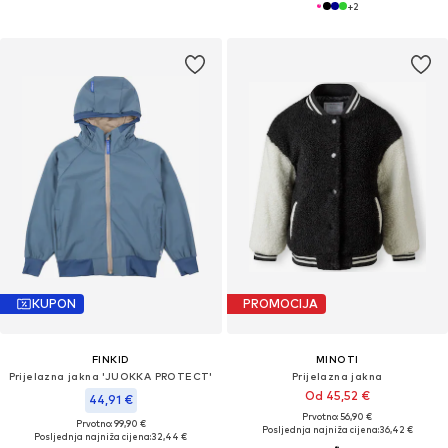
+
2
KUPON
PROMOCIJA
FINKID
MINOTI
Prijelazna jakna 'JUOKKA PROTECT'
Prijelazna jakna
Od 45,52 €
44,91 €
Prvotno: 56,90 €
Prvotno: 99,90 €
Posljednja najniža cijena:
36,42 €
Posljednja najniža cijena:
32,44 €