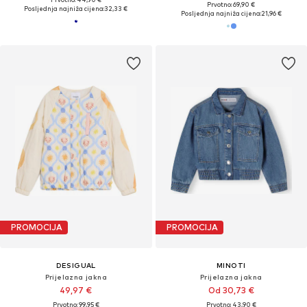
Prvotno: 69,90 €
Posljednja najniža cijena:
32,33 €
Posljednja najniža cijena:
21,96 €
PROMOCIJA
PROMOCIJA
DESIGUAL
MINOTI
Prijelazna jakna
Prijelazna jakna
49,97 €
Od 30,73 €
Prvotno: 99,95 €
Prvotno: 43,90 €