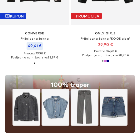
KUPON
PROMOCIJA
CONVERSE
ONLY GIRLS
Prijelazna jakna
Prijelazna jakna 'KOGKajsa'
29,90 €
49,41 €
Prvotno: 34,90 €
Prvotno: 79,90 €
Posljednja najniža cijena:
28,90 €
Posljednja najniža cijena:
32,94 €
100% traper