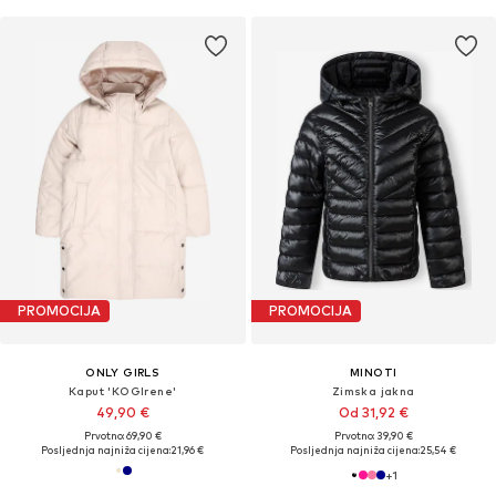
PROMOCIJA
PROMOCIJA
ONLY GIRLS
MINOTI
Kaput 'KOGIrene'
Zimska jakna
49,90 €
Od 31,92 €
Prvotno: 69,90 €
Prvotno: 39,90 €
Posljednja najniža cijena:
21,96 €
Posljednja najniža cijena:
25,54 €
+
1