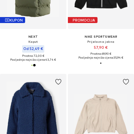
KUPON
PROMOCIJA
NEXT
NIKE SPORTSWEAR
Kaput
Prijelazna jakna
57,90 €
Od 52,49 €
Prvotno: 69,90 €
Prvotno: 72,00 €
Posljednja najniža cijena:
35,94 €
Posljednja najniža cijena:
43,74 €