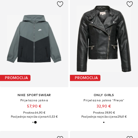
PROMOCIJA
PROMOCIJA
NIKE SPORTSWEAR
ONLY GIRLS
Prijelazna jakna
Prijelazna jakna 'Freya'
57,90 €
32,90 €
Prvotno: 64,90 €
Prvotno: 39,90 €
Posljednja najniža cijena:
40,53 €
Posljednja najniža cijena:
29,61 €