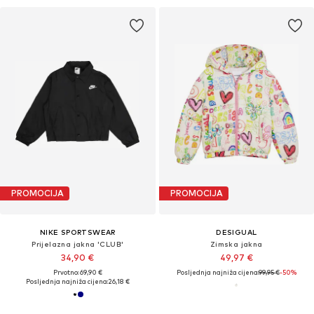
PROMOCIJA
PROMOCIJA
NIKE SPORTSWEAR
DESIGUAL
Prijelazna jakna 'CLUB'
Zimska jakna
34,90 €
49,97 €
Prvotno: 69,90 €
Posljednja najniža cijena:
99,95 €
-50%
Posljednja najniža cijena:
26,18 €