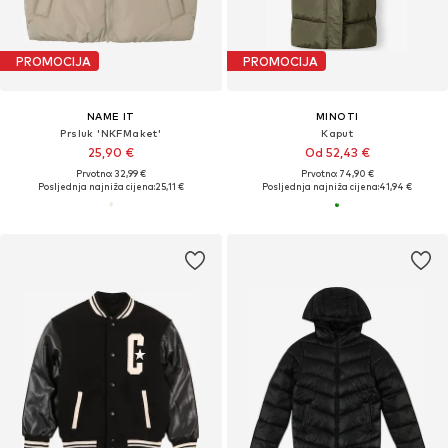
PROMOCIJA
PROMOCIJA
NAME IT
MINOTI
Prsluk 'NKFMaket'
Kaput
25,90 €
Od 52,43 €
Prvotno: 32,99 €
Prvotno: 74,90 €
Posljednja najniža cijena:
25,11 €
Posljednja najniža cijena:
41,94 €