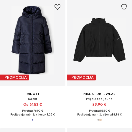
PROMOCIJA
PROMOCIJA
MINOTI
NIKE SPORTSWEAR
Kaput
Prijelazna jakna
Od 61,52 €
59,90 €
Prvotno: 76,90 €
Prvotno: 89,90 €
Posljednja najniža cijena:
49,22 €
Posljednja najniža cijena:
38,94 €