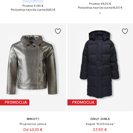
Prvotno: 49,00 €
Prvotno: 41,90 €
Posljednja najniža cijena:
16,00 €
Posljednja najniža cijena:
26,82 €
PROMOCIJA
PROMOCIJA
MINOTI
ONLY GIRLS
Prijelazna jakna
Kaput 'KOGIrene'
Od 43,33 €
57,90 €