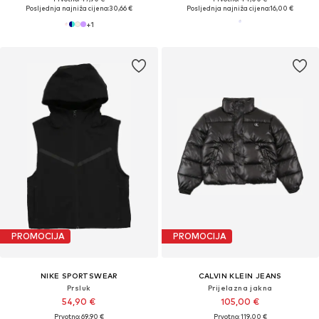
Posljednja najniža cijena:
30,66 €
Posljednja najniža cijena:
16,00 €
+
1
PROMOCIJA
PROMOCIJA
NIKE SPORTSWEAR
CALVIN KLEIN JEANS
Prsluk
Prijelazna jakna
54,90 €
105,00 €
Prvotno: 69,90 €
Prvotno: 119,00 €