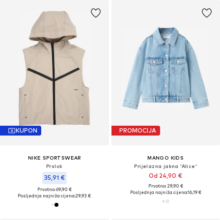
KUPON
PROMOCIJA
NIKE SPORTSWEAR
MANGO KIDS
Prsluk
Prijelazna jakna 'Alice'
Od 24,90 €
35,91 €
Prvotno: 29,90 €
Prvotno: 69,90 €
Posljednja najniža cijena:
16,19 €
Posljednja najniža cijena:
29,93 €