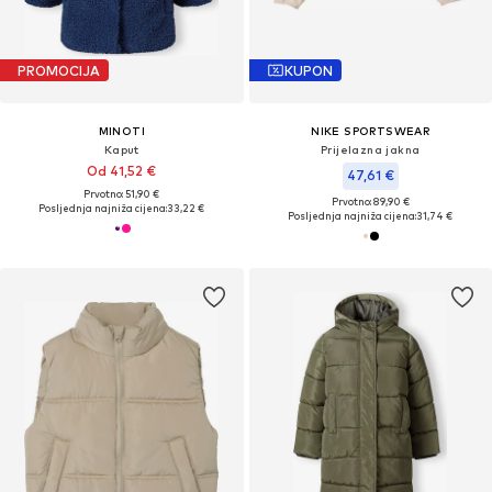
PROMOCIJA
KUPON
MINOTI
NIKE SPORTSWEAR
Kaput
Prijelazna jakna
Od 41,52 €
47,61 €
Prvotno: 51,90 €
Prvotno: 89,90 €
Posljednja najniža cijena:
33,22 €
Posljednja najniža cijena:
31,74 €