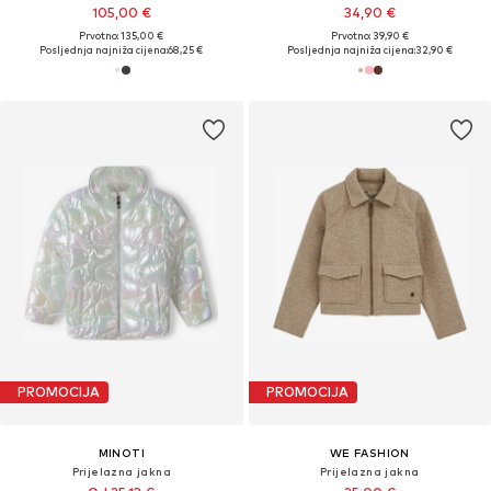
105,00 €
34,90 €
Prvotno: 135,00 €
Prvotno: 39,90 €
Posljednja najniža cijena:
68,25 €
Posljednja najniža cijena:
32,90 €
PROMOCIJA
PROMOCIJA
MINOTI
WE FASHION
Prijelazna jakna
Prijelazna jakna