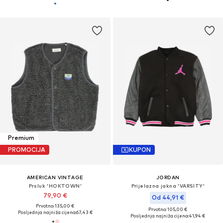
Premium
PROMOCIJA
KUPON
AMERICAN VINTAGE
JORDAN
Prsluk 'HOKTOWN'
Prijelazna jakna 'VARSITY'
79,90 €
Od 44,91 €
Prvotno: 135,00 €
Prvotno: 105,00 €
Posljednja najniža cijena:
67,43 €
Posljednja najniža cijena:
41,94 €