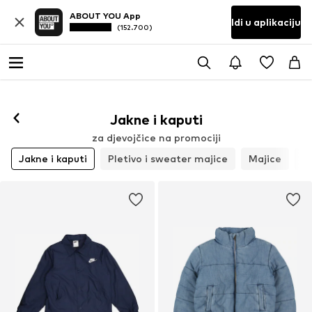
ABOUT YOU App
Idi u aplikaciju
(152.700)
Jakne i kaputi
za djevojčice na promociji
Jakne i kaputi
Pletivo i sweater majice
Majice
D