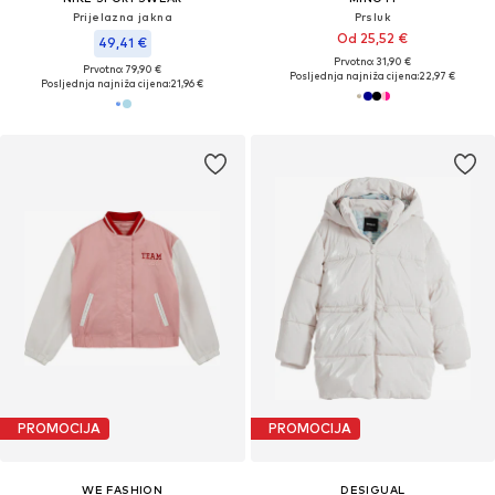
Prijelazna jakna
Prsluk
Od 25,52 €
49,41 €
Prvotno: 31,90 €
Prvotno: 79,90 €
Posljednja najniža cijena:
22,97 €
Posljednja najniža cijena:
21,96 €
PROMOCIJA
PROMOCIJA
WE FASHION
DESIGUAL