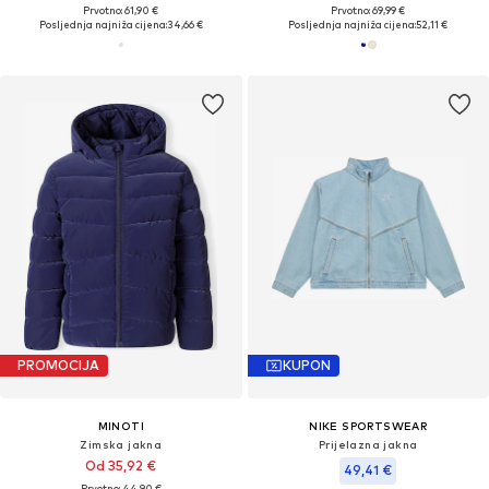
Prvotno: 61,90 €
Prvotno: 69,99 €
Posljednja najniža cijena:
34,66 €
Posljednja najniža cijena:
52,11 €
PROMOCIJA
KUPON
MINOTI
NIKE SPORTSWEAR
Zimska jakna
Prijelazna jakna
Od 35,92 €
49,41 €
Prvotno: 44,90 €