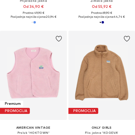
Prijelazna jakna
Zimska jakna
Od 34,90 €
Od 55,92 €
Prvotno: 49,90 €
Prvotno: 69,90 €
Posljednja najniža cijena:
20,94 €
Posljednja najniža cijena:
44,74 €
Premium
PROMOCIJA
PROMOCIJA
AMERICAN VINTAGE
ONLY GIRLS
Prsluk 'HOKTOWN'
Flis jakna 'KOGEVA'