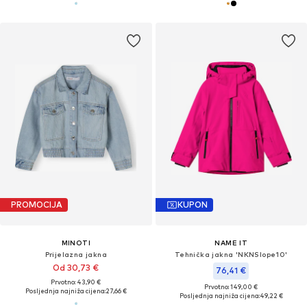
PROMOCIJA
KUPON
MINOTI
NAME IT
Prijelazna jakna
Tehnička jakna 'NKNSlope10'
Od 30,73 €
76,41 €
Prvotno: 43,90 €
Prvotno: 149,00 €
Posljednja najniža cijena:
27,66 €
Posljednja najniža cijena:
49,22 €