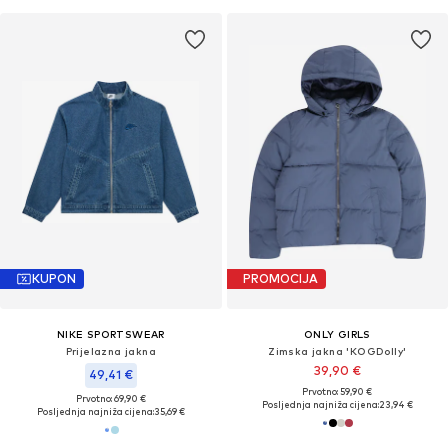
KUPON
PROMOCIJA
NIKE SPORTSWEAR
ONLY GIRLS
Prijelazna jakna
Zimska jakna 'KOGDolly'
39,90 €
49,41 €
Prvotno: 59,90 €
Prvotno: 69,90 €
Posljednja najniža cijena:
23,94 €
Posljednja najniža cijena:
35,69 €