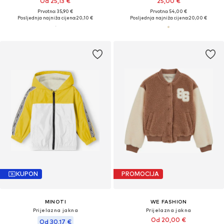
Od 25,13 €
25,00 €
Prvotno: 35,90 €
Prvotno: 54,00 €
Posljednja najniža cijena:
20,10 €
Posljednja najniža cijena:
20,00 €
KUPON
PROMOCIJA
MINOTI
WE FASHION
Prijelazna jakna
Prijelazna jakna
Od 20,00 €
Od 30,17 €