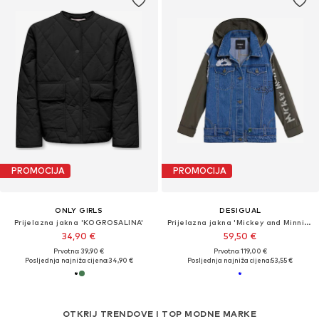
PROMOCIJA
PROMOCIJA
ONLY GIRLS
DESIGUAL
Prijelazna jakna 'KOGROSALINA'
Prijelazna jakna 'Mickey and Minnie Mouse™'
34,90 €
59,50 €
Prvotno: 39,90 €
Prvotno: 119,00 €
Posljednja najniža cijena:
34,90 €
Posljednja najniža cijena:
53,55 €
OTKRIJ TRENDOVE I TOP MODNE MARKE