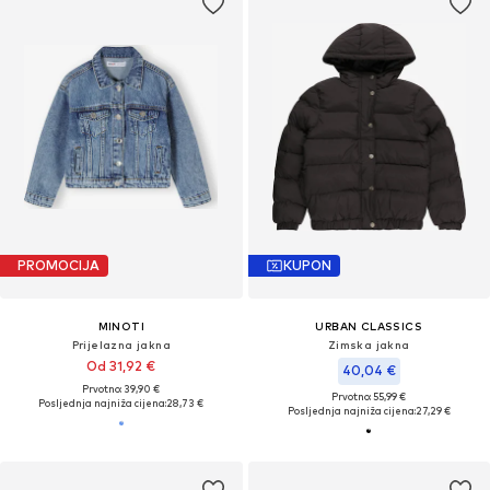
PROMOCIJA
KUPON
MINOTI
URBAN CLASSICS
Prijelazna jakna
Zimska jakna
Od 31,92 €
40,04 €
Prvotno: 39,90 €
Prvotno: 55,99 €
Posljednja najniža cijena:
28,73 €
Posljednja najniža cijena:
27,29 €