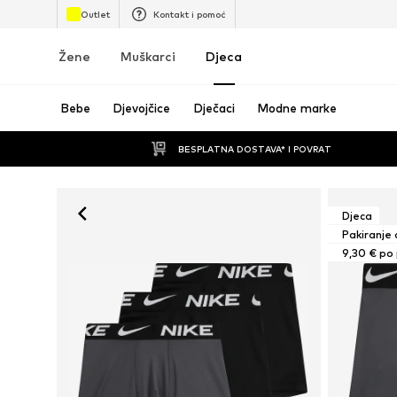
Outlet
Kontakt i pomoć
Žene
Muškarci
Djeca
Bebe
Djevojčice
Dječaci
Modne marke
BESPLATNA DOSTAVA* I POVRAT
Djeca
Pakiranje 
9,30 € po