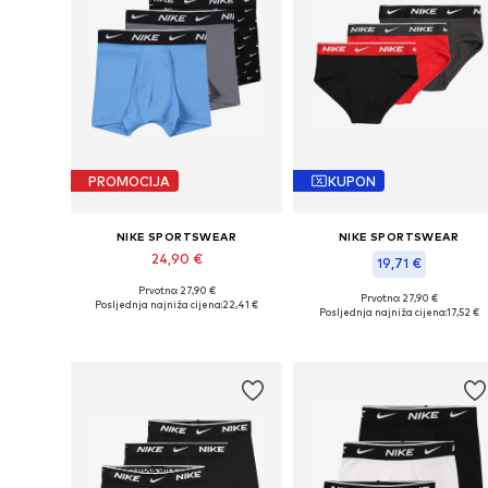
PROMOCIJA
KUPON
NIKE SPORTSWEAR
NIKE SPORTSWEAR
24,90 €
19,71 €
Prvotno: 27,90 €
Dostupne veličine: 128-138, 138-147
Prvotno: 27,90 €
Posljednja najniža cijena:
22,41 €
Dostupne veličine: 128-138
Posljednja najniža cijena:
17,52 €
Dodaj u košaricu
Dodaj u košaricu