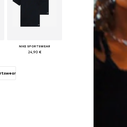
NIKE SPORTSWEAR
24,90 €
40, 152-164, 164-176
Dostupno u više veličina
Dodaj u košaricu
ortswear