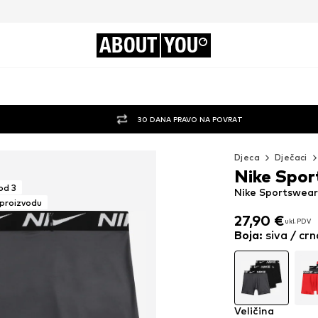
ABOUT
YOU
30 DANA PRAVO NA POVRAT
Djeca
Dječaci
Nike Spo
od 3
Nike Sportswear
 proizvodu
27,90 €
ukl. PDV
27,90 €
ukl. PDV
Boja
:
siva / crn
Veličina