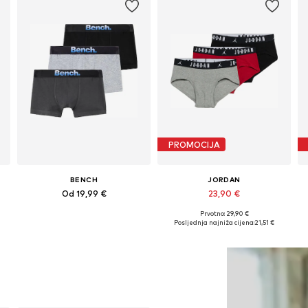
PROMOCIJA
BENCH
JORDAN
Od 19,99 €
23,90 €
Prvotno: 29,90 €
38-147, 147-158, 158-170
Dostupno u više veličina
Dostupne veličine: 128-138, 138-147, 147-158, 158-170
Posljednja najniža cijena:
21,51 €
Dodaj u košaricu
Dodaj u košaricu