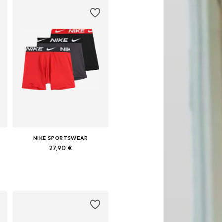
NIKE SPORTSWEAR
27,90 €
38-147, 147-158, 158-170
Dostupne veličine: 128-138, 158-170
Dodaj u košaricu