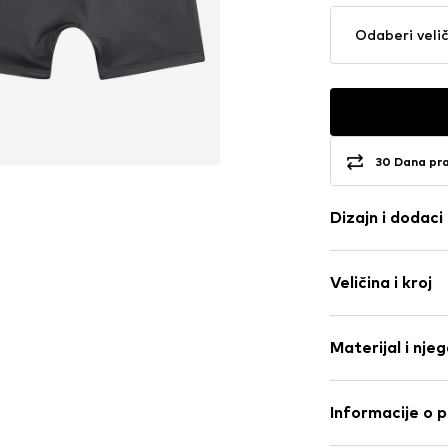
Odaberi veli
30 Dana pr
Dizajn i dodaci
Logo print
Veličina i kroj
Jersey
Izokrenuti/na
Paket: Pakira
Šavovi u tonu
Materijal i nje
Mekani grip
Br. proizvoda
NI
Materijal: 92% P
Informacije o 
Zemlja podrijetl