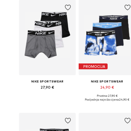
PROMOCIJA
NIKE SPORTSWEAR
NIKE SPORTSWEAR
27,90 €
24,90 €
Prvotno: 27,90 €
Dostupne veličine: 128-138, 138-147, 158-170
Dostupne veličine: 128-138, 1
Posljednja najniža cijena:
24,90 €
Dodaj u košaricu
Dodaj u košaricu