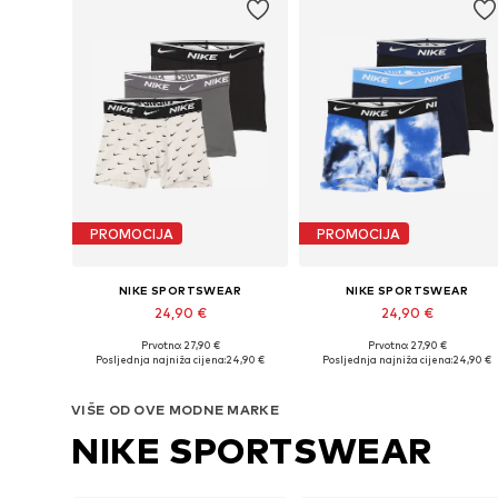
PROMOCIJA
PROMOCIJA
NIKE SPORTSWEAR
NIKE SPORTSWEAR
24,90 €
24,90 €
Prvotno: 27,90 €
Prvotno: 27,90 €
Dostupne veličine: 147-158, 158-170
Dostupne veličine: 128-138, 1
Posljednja najniža cijena:
24,90 €
Posljednja najniža cijena:
24,90 €
Dodaj u košaricu
Dodaj u košaricu
VIŠE OD OVE MODNE MARKE
NIKE SPORTSWEAR