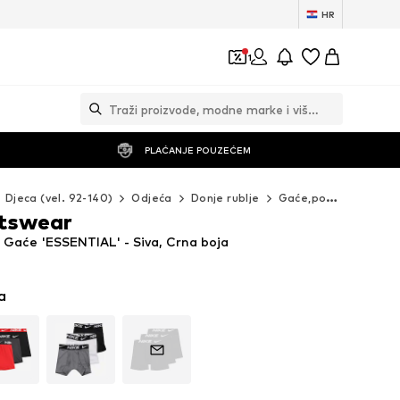
HR
1
PLAĆANJE POUZEĆEM
Djeca (vel. 92-140)
Odjeća
Donje rublje
Gaće,potkošulje i bodiji
rtswear
 Gaće 'ESSENTIAL' - Siva, Crna boja
a