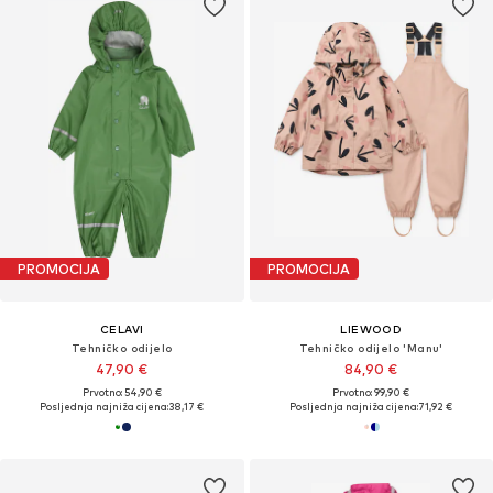
PROMOCIJA
PROMOCIJA
CELAVI
LIEWOOD
Tehničko odijelo
Tehničko odijelo 'Manu'
47,90 €
84,90 €
Prvotno: 54,90 €
Prvotno: 99,90 €
Posljednja najniža cijena:
38,17 €
Posljednja najniža cijena:
71,92 €