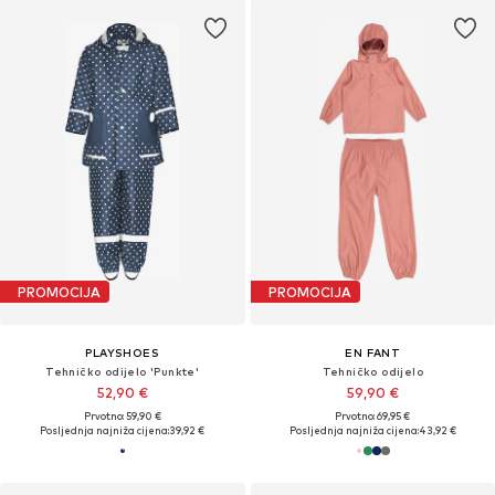
PROMOCIJA
PROMOCIJA
PLAYSHOES
EN FANT
Tehničko odijelo 'Punkte'
Tehničko odijelo
52,90 €
59,90 €
Prvotno: 59,90 €
Prvotno: 69,95 €
Posljednja najniža cijena:
39,92 €
Posljednja najniža cijena:
43,92 €