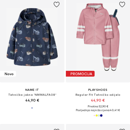
Novo
PROMOCIJA
NAME IT
PLAYSHOES
Tehnička jakna 'NMMALFA08'
Regular Fit Tehničko odijelo
44,90 €
44,90 €
Prvotno: 52,90 €
Posljednja najniža cijena:
40,41 €