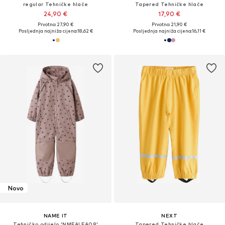
regular Tehničke hlače
Tapered Tehničke hlače
24,90 €
17,90 €
Prvotno: 27,90 €
Prvotno: 21,90 €
Posljednja najniža cijena:
18,62 €
Posljednja najniža cijena:
16,11 €
Novo
NAME IT
NEXT
Tehničko odijelo 'NMFALFA08'
Tapered Tehničke hlače