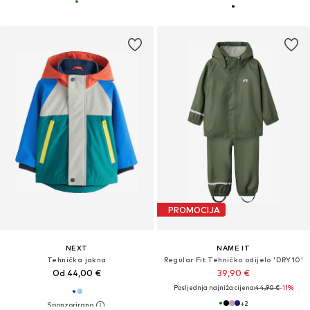
PROMOCIJA
NEXT
NAME IT
Tehnička jakna
Regular Fit Tehničko odijelo 'DRY10'
Od 44,00 €
39,90 €
Posljednja najniža cijena:
44,90 €
-11%
+
2