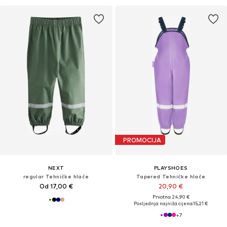
PROMOCIJA
NEXT
PLAYSHOES
regular Tehničke hlače
Tapered Tehničke hlače
Od 17,00 €
20,90 €
Prvotno: 24,90 €
Posljednja najniža cijena:
15,21 €
+
7