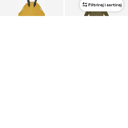
Filtriraj i sortiraj
PROMOCIJA
PROMOCIJA
CELAVI
EN FANT
regular Tehničke hlače
Tehničko odijelo
24,90 €
59,90 €
Prvotno: 27,90 €
Prvotno: 69,95 €
Posljednja najniža cijena:
18,62 €
Posljednja najniža cijena:
49,22 €