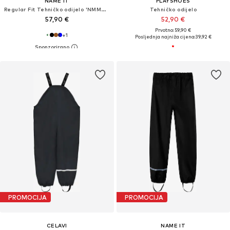
NAME IT
PLAYSHOES
Regular Fit Tehničko odijelo 'NMMALFA08'
Tehničko odijelo
57,90 €
52,90 €
Prvotno: 59,90 €
+
1
Posljednja najniža cijena:
39,92 €
PROMOCIJA
PROMOCIJA
CELAVI
NAME IT