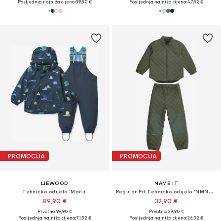
Posljednja najniža cijena:
39,90 €
Posljednja najniža cijena:
47,92 €
PROMOCIJA
PROMOCIJA
LIEWOOD
NAME IT
Tehničko odijelo 'Manu'
Regular Fit Tehničko odijelo 'NMNChilly'
89,90 €
32,90 €
Prvotno: 99,90 €
Prvotno: 39,90 €
Posljednja najniža cijena:
71,92 €
Posljednja najniža cijena:
26,32 €