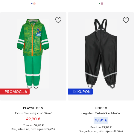
PROMOCIJA
KUPON
PLAYSHOES
LINDEX
Tehničko odijelo 'Dino'
regular Tehničke hlače
49,90 €
18,81 €
Prvotno: 59,90 €
Prvotno: 29,90 €
Posljednja najniža cijena:
39,92 €
Posljednja najniža cijena:
12,54 €