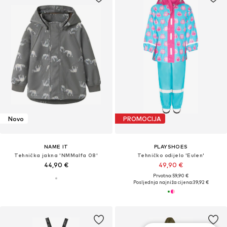
Novo
PROMOCIJA
NAME IT
PLAYSHOES
Tehnička jakna 'NMMalfa 08'
Tehničko odijelo 'Eulen'
44,90 €
49,90 €
Prvotno: 59,90 €
Posljednja najniža cijena:
39,92 €