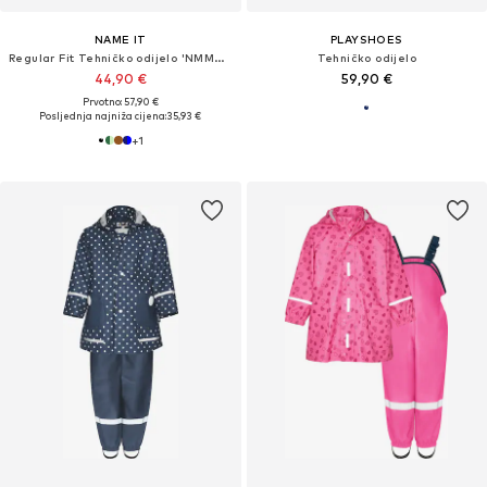
NAME IT
PLAYSHOES
Regular Fit Tehničko odijelo 'NMMAlfa08'
Tehničko odijelo
44,90 €
59,90 €
Prvotno: 57,90 €
Posljednja najniža cijena:
35,93 €
+
1