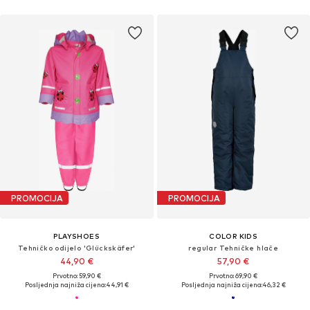
PROMOCIJA
PROMOCIJA
PLAYSHOES
COLOR KIDS
Tehničko odijelo 'Glückskäfer'
regular Tehničke hlače
44,90 €
57,90 €
Prvotno: 59,90 €
Prvotno: 69,90 €
Posljednja najniža cijena:
44,91 €
Posljednja najniža cijena:
46,32 €