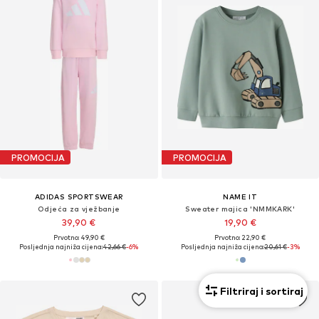
PROMOCIJA
PROMOCIJA
ADIDAS SPORTSWEAR
NAME IT
Odjeća za vježbanje
Sweater majica 'NMMKARK'
39,90 €
19,90 €
Prvotno: 49,90 €
Prvotno: 22,90 €
Posljednja najniža cijena:
42,66 €
-6%
Posljednja najniža cijena:
20,61 €
-3%
Filtriraj i sortiraj