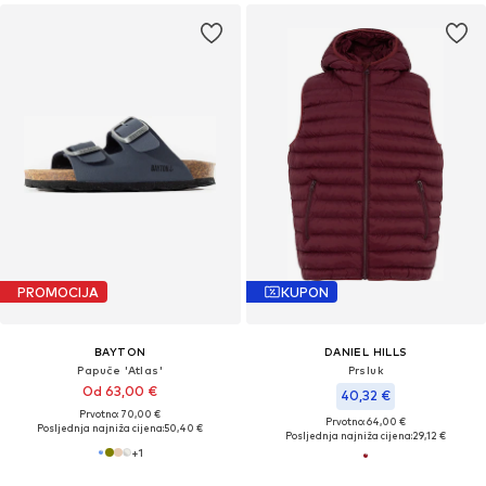
PROMOCIJA
KUPON
BAYTON
DANIEL HILLS
Papuče 'Atlas'
Prsluk
Od 63,00 €
40,32 €
Prvotno: 70,00 €
Prvotno: 64,00 €
Posljednja najniža cijena:
50,40 €
Posljednja najniža cijena:
29,12 €
+
1