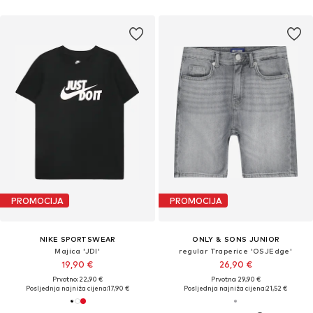
PROMOCIJA
PROMOCIJA
NIKE SPORTSWEAR
ONLY & SONS JUNIOR
Majica 'JDI'
regular Traperice 'OSJEdge'
19,90 €
26,90 €
Prvotno: 22,90 €
Prvotno: 29,90 €
Posljednja najniža cijena:
17,90 €
Posljednja najniža cijena:
21,52 €