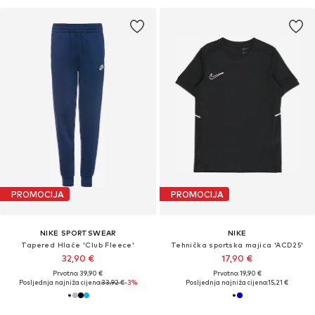
PROMOCIJA
PROMOCIJA
NIKE SPORTSWEAR
NIKE
Tapered Hlače 'Club Fleece'
Tehnička sportska majica 'ACD25'
32,90 €
17,90 €
Prvotno: 39,90 €
Prvotno: 19,90 €
Posljednja najniža cijena:
33,92 €
-3%
Posljednja najniža cijena:
15,21 €