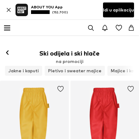
ABOUT YOU App
Idi u aplikaciju
(152.700)
Ski odijela i ski hlače
na promociji
Jakne i kaputi
Pletivo i sweater majice
Majice i košu