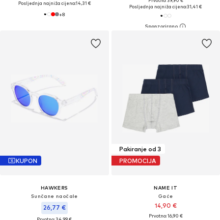
Prvotno: 39,90 €
Posljednja najniža cijena:
14,31 €
Posljednja najniža cijena:
31,41 €
+
8
Pakiranje od 3
KUPON
PROMOCIJA
HAWKERS
NAME IT
Sunčane naočale
Gaće
14,90 €
26,77 €
Prvotno: 16,90 €
Prvotno: 34,99 €