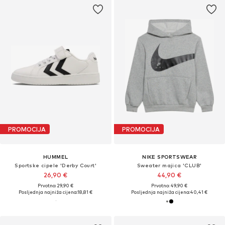
PROMOCIJA
PROMOCIJA
HUMMEL
NIKE SPORTSWEAR
Sportske cipele 'Derby Court'
Sweater majica 'CLUB'
26,90 €
44,90 €
Prvotno: 29,90 €
Prvotno: 49,90 €
Posljednja najniža cijena:
18,81 €
Posljednja najniža cijena:
40,41 €