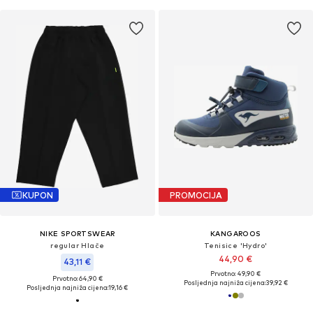
KUPON
PROMOCIJA
NIKE SPORTSWEAR
KANGAROOS
regular Hlače
Tenisice 'Hydro'
44,90 €
43,11 €
Prvotno: 49,90 €
Prvotno: 64,90 €
Posljednja najniža cijena:
39,92 €
Posljednja najniža cijena:
19,16 €