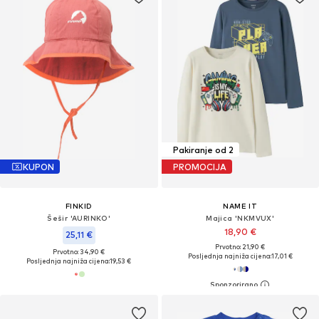
Pakiranje od 2
KUPON
PROMOCIJA
FINKID
NAME IT
Šešir 'AURINKO'
Majica 'NKMVUX'
18,90 €
25,11 €
Prvotno: 21,90 €
Prvotno: 34,90 €
Posljednja najniža cijena:
17,01 €
Posljednja najniža cijena:
19,53 €