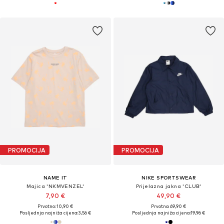
PROMOCIJA
PROMOCIJA
NAME IT
NIKE SPORTSWEAR
Majica 'NKMVENZEL'
Prijelazna jakna 'CLUB'
7,90 €
49,90 €
Prvotno: 10,90 €
Prvotno: 69,90 €
Posljednja najniža cijena:
3,56 €
Posljednja najniža cijena:
19,96 €