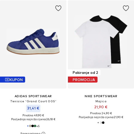
Pakiranje od 2
KUPON
PROMOCIJA
ADIDAS SPORTSWEAR
NIKE SPORTSWEAR
Tenisice 'Grand Court 00S'
Majica
21,90 €
31,41 €
Prvotno: 24,90 €
Prvotno: 49,90 €
Posljednja najniža cijena:
21,90 €
Posljednja najniža cijena:
26,18 €
+
5