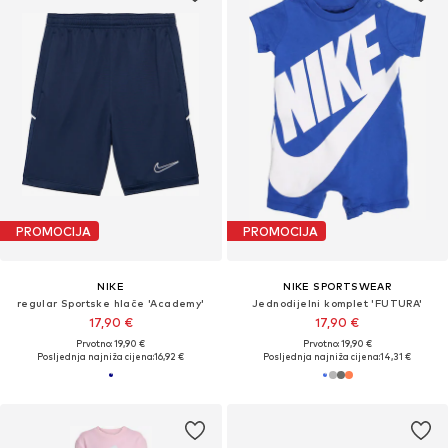
PROMOCIJA
PROMOCIJA
NIKE
NIKE SPORTSWEAR
regular Sportske hlače 'Academy'
Jednodijelni komplet 'FUTURA'
17,90 €
17,90 €
Prvotno: 19,90 €
Prvotno: 19,90 €
Posljednja najniža cijena:
16,92 €
Posljednja najniža cijena:
14,31 €