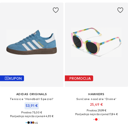
KUPON
PROMOCIJA
ADIDAS ORIGINALS
HAWKERS
Tenisice 'Handball Spezial'
Sunčane naočale 'Divine'
25,49 €
53,91 €
Prvotno: 29,99 €
Prvotno: 75,00 €
Posljednja najniža cijena:
17,84 €
Posljednja najniža cijena:
44,93 €
+
4