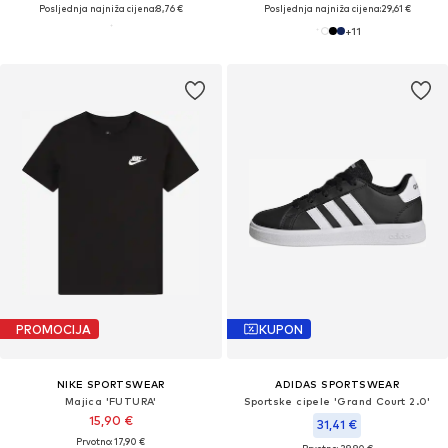
Posljednja najniža cijena:
8,76 €
Posljednja najniža cijena:
29,61 €
+
11
PROMOCIJA
KUPON
NIKE SPORTSWEAR
ADIDAS SPORTSWEAR
Majica 'FUTURA'
Sportske cipele 'Grand Court 2.0'
15,90 €
31,41 €
Prvotno: 17,90 €