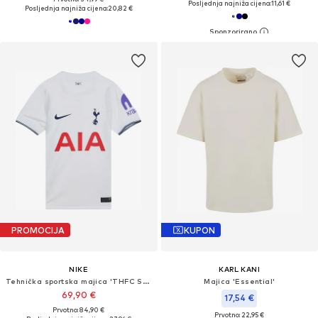
Posljednja najniža cijena:
11,61 €
Posljednja najniža cijena:
20,82 €
PROMOCIJA
KUPON
NIKE
KARL KANI
Tehnička sportska majica 'THFC STAD HM'
Majica 'Essential'
69,90 €
17,54 €
Prvotno: 84,90 €
Prvotno: 22,95 €