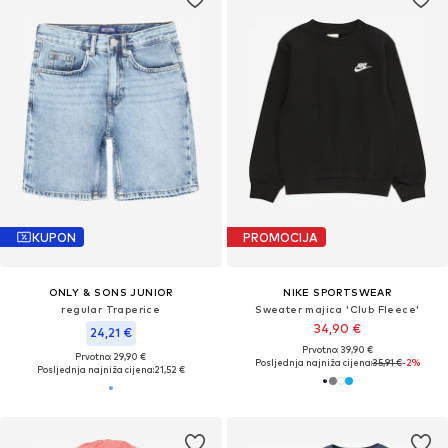
KUPON
PROMOCIJA
ONLY & SONS JUNIOR
NIKE SPORTSWEAR
regular Traperice
Sweater majica 'Club Fleece'
34,90 €
24,21 €
Prvotno: 39,90 €
Prvotno: 29,90 €
Posljednja najniža cijena:
35,91 €
-2%
Posljednja najniža cijena:
21,52 €