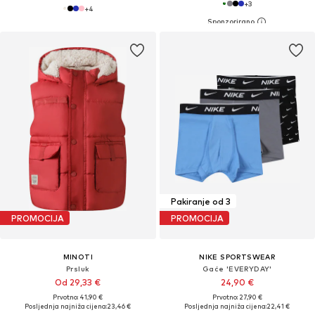
+
3
+
4
Pakiranje od 3
PROMOCIJA
PROMOCIJA
MINOTI
NIKE SPORTSWEAR
Prsluk
Gaće 'EVERYDAY'
Od 29,33 €
24,90 €
Prvotno: 41,90 €
Prvotno: 27,90 €
Posljednja najniža cijena:
23,46 €
Posljednja najniža cijena:
22,41 €