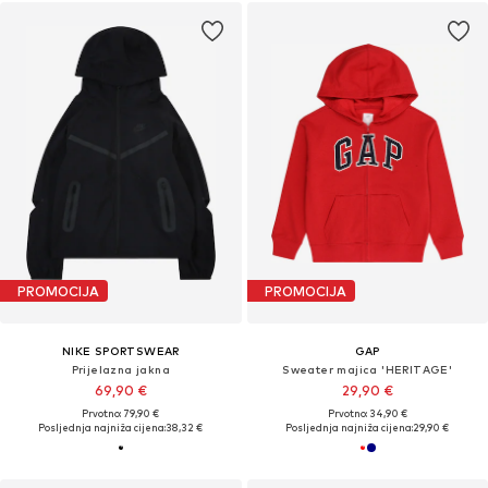
PROMOCIJA
PROMOCIJA
NIKE SPORTSWEAR
GAP
Prijelazna jakna
Sweater majica 'HERITAGE'
69,90 €
29,90 €
Prvotno: 79,90 €
Prvotno: 34,90 €
Posljednja najniža cijena:
38,32 €
Posljednja najniža cijena:
29,90 €