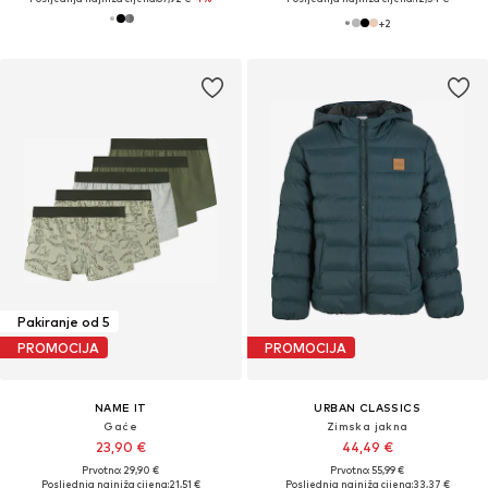
+
2
Pakiranje od 5
PROMOCIJA
PROMOCIJA
NAME IT
URBAN CLASSICS
Gaće
Zimska jakna
23,90 €
44,49 €
Prvotno: 29,90 €
Prvotno: 55,99 €
Posljednja najniža cijena:
21,51 €
Posljednja najniža cijena:
33,37 €