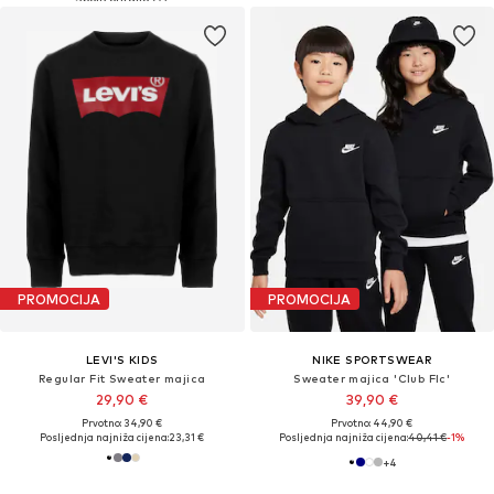
PROMOCIJA
PROMOCIJA
LEVI'S KIDS
NIKE SPORTSWEAR
Regular Fit Sweater majica
Sweater majica 'Club Flc'
29,90 €
39,90 €
Prvotno: 34,90 €
Prvotno: 44,90 €
Posljednja najniža cijena:
23,31 €
Posljednja najniža cijena:
40,41 €
-1%
+
4