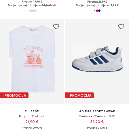
Prvotno: 49,90 €
Prvotno: 29,99 €
Posljednja najniža cijena:
42,66 €
-6%
Posljednja najniža cijena:
17,84 €
PROMOCIJA
PROMOCIJA
ELLESSE
ADIDAS SPORTSWEAR
Majica 'Trattori'
Tenisice 'Tensaur 3.0'
21,90 €
32,90 €
Prvotno: 29,90 €
Prvotno: 37,90 €