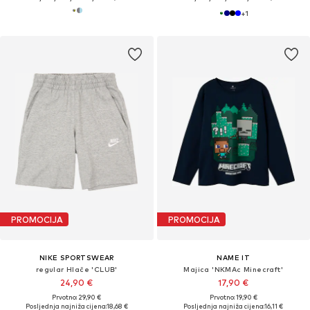
+
1
PROMOCIJA
PROMOCIJA
NIKE SPORTSWEAR
NAME IT
regular Hlače 'CLUB'
Majica 'NKMAc Minecraft'
24,90 €
17,90 €
Prvotno: 29,90 €
Prvotno: 19,90 €
Posljednja najniža cijena:
18,68 €
Posljednja najniža cijena:
16,11 €