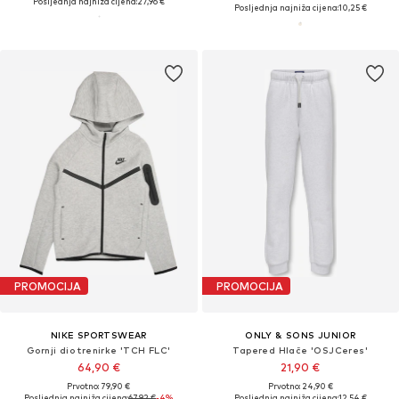
Posljednja najniža cijena:
27,96 €
Posljednja najniža cijena:
10,25 €
PROMOCIJA
PROMOCIJA
NIKE SPORTSWEAR
ONLY & SONS JUNIOR
Gornji dio trenirke 'TCH FLC'
Tapered Hlače 'OSJCeres'
64,90 €
21,90 €
Prvotno: 79,90 €
Prvotno: 24,90 €
Posljednja najniža cijena:
67,92 €
-4%
Posljednja najniža cijena:
12,54 €