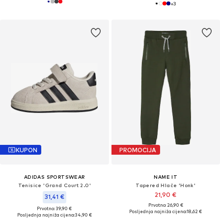
+
3
KUPON
PROMOCIJA
ADIDAS SPORTSWEAR
NAME IT
Tenisice 'Grand Court 2.0'
Tapered Hlače 'Honk'
21,90 €
31,41 €
Prvotno: 26,90 €
Prvotno: 39,90 €
Posljednja najniža cijena:
18,62 €
Posljednja najniža cijena:
34,90 €