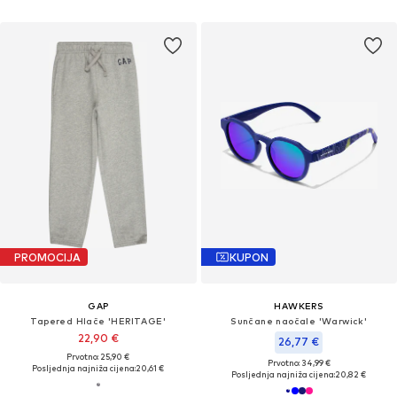
PROMOCIJA
KUPON
GAP
HAWKERS
Tapered Hlače 'HERITAGE'
Sunčane naočale 'Warwick'
22,90 €
26,77 €
Prvotno: 25,90 €
Prvotno: 34,99 €
Posljednja najniža cijena:
20,61 €
Posljednja najniža cijena:
20,82 €