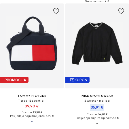
PROMOCIJA
KUPON
TOMMY HILFIGER
NIKE SPORTSWEAR
Torba 'Essential'
Sweater majica
39,90 €
35,91 €
Prvotno: 49,90 €
Prvotno: 54,90 €
Posljednja najniža cijena:
34,90 €
Posljednja najniža cijena:
21,45 €