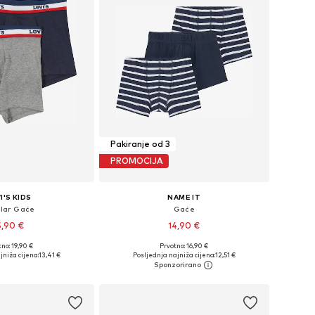
Pakiranje od 3
PROMOCIJA
I'S KIDS
NAME IT
ular Gaće
Gaće
5,90 €
14,90 €
no: 19,90 €
Prvotno: 16,90 €
Dostupne veličine: 116-122, 128-140, 140-152
Dostupno u više veličina
jniža cijena:
13,41 €
Posljednja najniža cijena:
12,51 €
u košaricu
Dodaj u košaricu