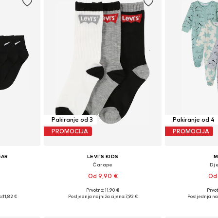
Pakiranje od 3
Pakiranje od 4
PROMOCIJA
PROMOCIJA
EAR
LEVI'S KIDS
M
Čarape
Dje
Od 9,90 €
Od 
Prvotno: 11,90 €
Prvot
19-32
Dostupne veličine: 27-28, 28-30, 30-32, 32-36
Dostupno 
a:
11,82 €
Posljednja najniža cijena:
7,92 €
Posljednja na
icu
Dodaj u košaricu
Dodaj 