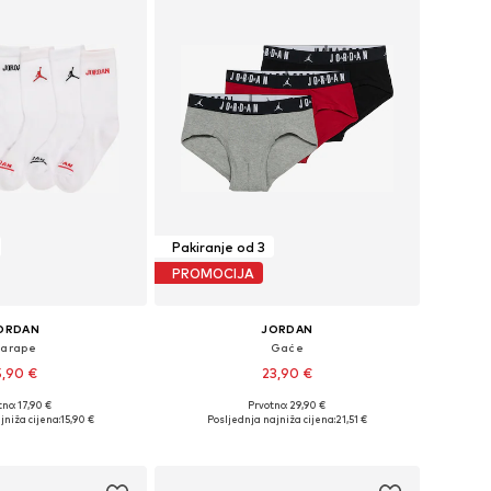
Pakiranje od 3
PROMOCIJA
ORDAN
JORDAN
arape
Gaće
5,90 €
23,90 €
no: 17,90 €
Prvotno: 29,90 €
Dostupne veličine: 23,5-27, 27-35, 35-37,5, 37,5-40
Dostupne veličine: 128-138, 138-147, 147-158, 158-170
jniža cijena:
15,90 €
Posljednja najniža cijena:
21,51 €
u košaricu
Dodaj u košaricu