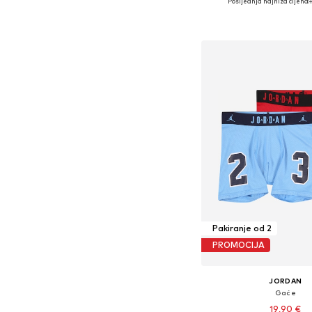
Posljednja najniža cijena:
1
Dodaj u košar
Pakiranje od 2
PROMOCIJA
JORDAN
Gaće
19,90 €