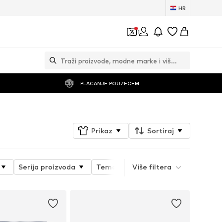
HR
1
PLAĆANJE POUZEĆEM
Prikaz
Sortiraj
Serija proizvoda
Tematski svijet
Više filtera
Detalji
S