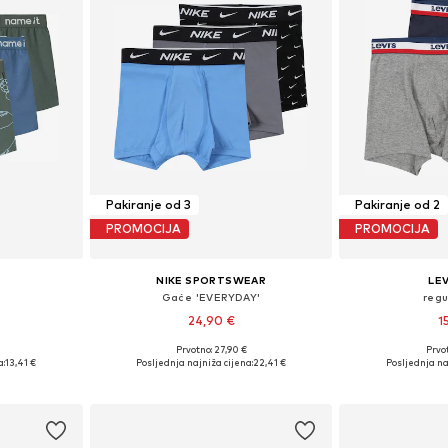
Pakiranje od 3
Pakiranje od 2
PROMOCIJA
PROMOCIJA
NIKE SPORTSWEAR
LEV
Gaće 'EVERYDAY'
reg
24,90 €
1
Prvotno: 27,90 €
Prvot
ičina
Dostupne veličine: 128-138, 138-147
a:
13,41 €
Posljednja najniža cijena:
22,41 €
Posljednja na
icu
Dodaj u košaricu
Dodaj 