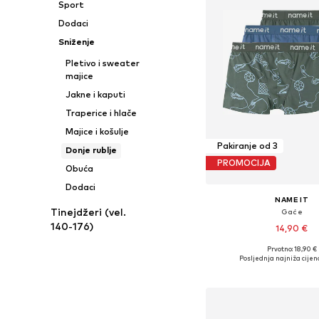
Sport
Dodaci
Sniženje
Pletivo i sweater
majice
Jakne i kaputi
Traperice i hlače
Majice i košulje
Pakiranje od 3
Donje rublje
PROMOCIJA
Obuća
Dodaci
NAME IT
Tinejdžeri (vel.
Gaće
140-176)
14,90 €
Prvotno: 18,90 €
Dostupno u više vel
Posljednja najniža cijen
Dodaj u košar