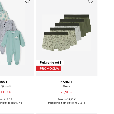
Pakiranje od 5
PROMOCIJA
INOTI
NAME IT
čji bodi
Gaće
33,52 €
23,90 €
no: 41,90 €
Prvotno: 29,90 €
u više veličina
Dostupno u više veličina
jniža cijena:
30,17 €
Posljednja najniža cijena:
21,51 €
u košaricu
Dodaj u košaricu