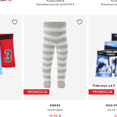
1,99 €
-16%
Prvotno: 19,90 €
Prvot
Dostupne veličine: 25-26, 27-28, 29-30, 31-34
Dostupne veličine: 23-26, 27-30, 31-34, 35-38
Dostupno 
Posljednja najniža cijena:
11,92 €
Posljednja na
icu
Dodaj u košaricu
Dodaj 
Pakiranje od 3
PROMOCIJA
PROMOCIJA
EWERS
NIKE 
Hulahopke
Gaće 
10,90 €
2