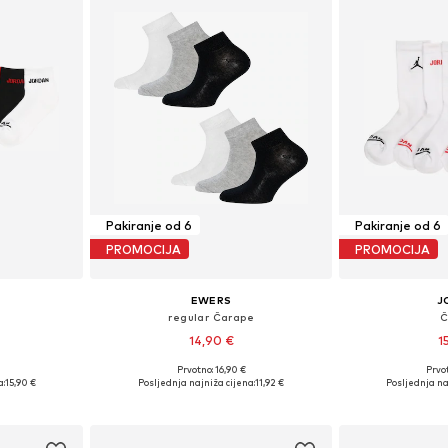
Pakiranje od 6
Pakiranje od 6
PROMOCIJA
PROMOCIJA
EWERS
J
regular Čarape
Č
14,90 €
1
+
2
Prvotno: 16,90 €
Prvot
27-35, 37,5-40
Dostupno u više veličina
a:
15,90 €
Posljednja najniža cijena:
11,92 €
Posljednja na
icu
Dodaj u košaricu
Dodaj 