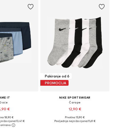
Pakiranje od 6
PROMOCIJA
AME IT
NIKE SPORTSWEAR
Gaće
Čarape
5,90 €
12,90 €
no: 18,90 €
Prvotno: 15,90 €
u više veličina
Dostupne veličine: 19-32
jniža cijena:
13,41 €
Posljednja najniža cijena:
11,61 €
u košaricu
Dodaj u košaricu