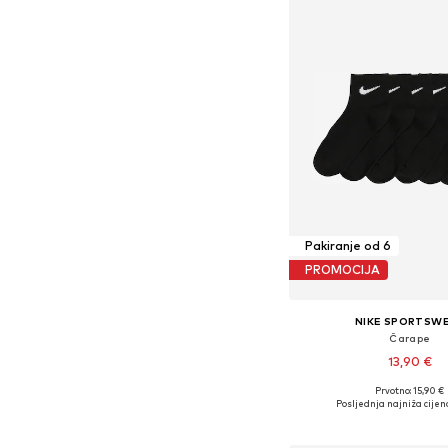
Pakiranje od 6
PROMOCIJA
NIKE SPORTSW
Čarape
13,90 €
Prvotno: 15,90 €
Dostupne veličine: 
Posljednja najniža cijen
Dodaj u košar