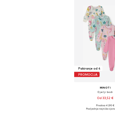
Pakiranje od 4
PROMOCIJA
MINOTI
Dječji bodi
Od 33,52 €
Prvotno: 41,90 €
Dostupno u više vel
Posljednja najniža cijena
Dodaj u košar