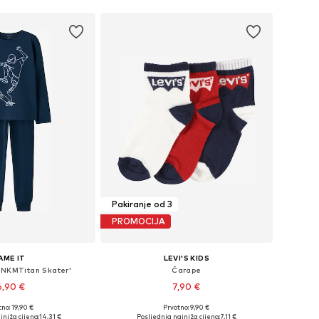
Pakiranje od 3
PROMOCIJA
AME IT
LEVI'S KIDS
'NKMTitan Skater'
Čarape
6,90 €
7,90 €
no: 19,90 €
Prvotno: 9,90 €
u više veličina
Dostupne veličine: 27-28, 28-30, 30-31, 32-36
jniža cijena:
14,31 €
Posljednja najniža cijena:
7,11 €