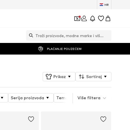
HR
1
PLAĆANJE POUZEĆEM
Prikaz
Sortiraj
Serija proizvoda
Tematski svijet
Više filtera
Svojstva proiz