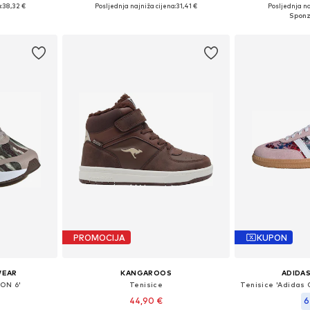
,5, 37, 37,5, 38
Dostupno u više veličina
Dostupno 
:
38,32 €
Posljednja najniža cijena:
31,41 €
Posljednja na
icu
Dodaj u košaricu
Dodaj 
PROMOCIJA
KUPON
WEAR
KANGAROOS
ADIDAS
ON 6'
Tenisice
44,90 €
6