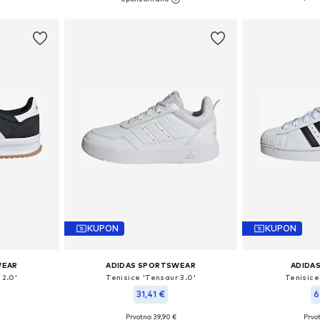
icu
Dodaj 
Dodaj u košaricu
KUPON
KUPON
WEAR
ADIDAS SPORTSWEAR
ADIDAS
 2.0'
Tenisice 'Tensaur 3.0'
Tenisice 
31,41 €
6
+
7
Prvotno: 39,90 €
Prvot