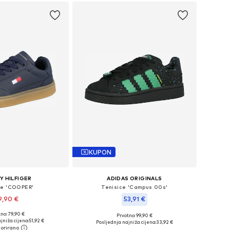
KUPON
 HILFIGER
ADIDAS ORIGINALS
ce 'COOPER'
Tenisice 'Campus 00s'
9,90 €
53,91 €
no: 79,90 €
Prvotno: 99,90 €
u više veličina
Dostupno u više veličina
jniža cijena:
51,92 €
Posljednja najniža cijena:
33,92 €