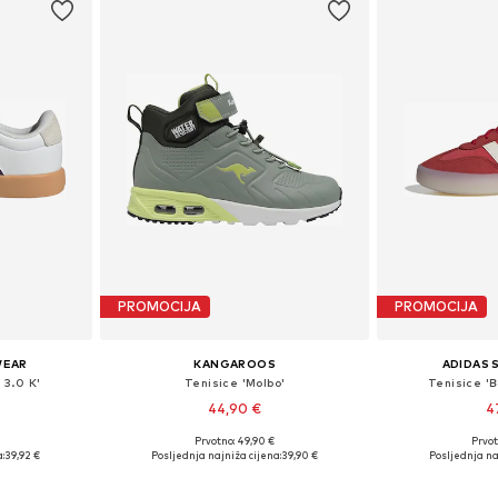
PROMOCIJA
PROMOCIJA
WEAR
KANGAROOS
ADIDAS
 3.0 K'
Tenisice 'Molbo'
Tenisice '
44,90 €
4
Prvotno: 49,90 €
Prvot
ičina
Dostupno u više veličina
Dostupno 
:
39,92 €
Posljednja najniža cijena:
39,90 €
Posljednja na
icu
Dodaj u košaricu
Dodaj 