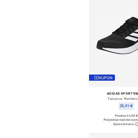
KUPON
ADIDAS SPORTS
Tenisice 'Runfalc
35,91 €
+
3
Prvotno: 44,90 €
Dostupno u više vel
Posljednja najniža cijen
Dodaj u košar