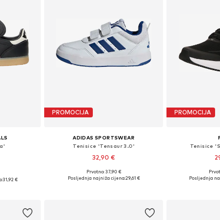
PROMOCIJA
PROMOCIJA
ALS
ADIDAS SPORTSWEAR
a'
Tenisice 'Tensaur 3.0'
Tenisice 'S
32,90 €
2
+
12
Prvotno: 37,90 €
Prvot
Dostupno u više veličina
Dostupne veličine:
ičina
Posljednja najniža cijena:
29,61 €
Posljednja na
a:
31,92 €
Dodaj u košaricu
Dodaj 
icu