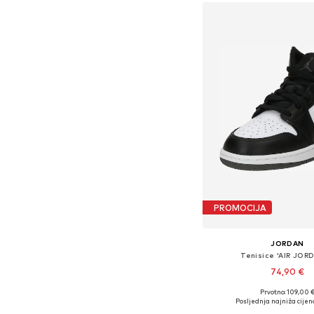
PROMOCIJA
JORDAN
Tenisice 'AIR JORD
74,90 €
Prvotno: 109,00 
Dostupno u više vel
Posljednja najniža cijen