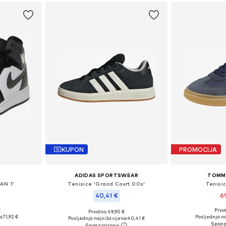
KUPON
PROMOCIJA
ADIDAS SPORTSWEAR
TOMMY
AN 1'
Tenisice 'Grand Court 00s'
Tenisi
40,41 €
6
€
Prvot
+
6
Prvotno: 49,90 €
ičina
Dostupno 
Dostupno u više veličina
a:
71,92 €
Posljednja na
Posljednja najniža cijena:
40,41 €