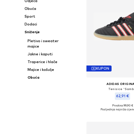
Odjeća
Obuća
Sport
Dodaci
Sniženje
Pletivo i sweater
majice
Jakne i kaputi
Traperice i hlače
KUPON
Majice i košulje
Obuća
ADIDAS ORIGIN
Tenisice 'Samb
62,91 €
Prvotno: 99,90 €
Dostupno u više vel
Posljednja najniža cijen
Dodaj u košar