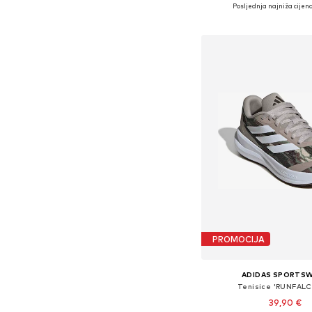
Dostupne veličine: 35,5, 36, 36
Posljednja najniža cijena
Dodaj u košar
PROMOCIJA
ADIDAS SPORTS
Tenisice 'RUNFALC
39,90 €