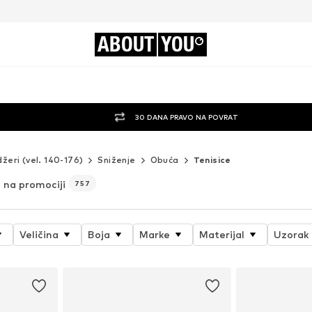
ABOUT
YOU
30 DANA PRAVO NA POVRAT
džeri (vel. 140-176)
Sniženje
Obuća
Tenisice
 na promociji
757
Veličina
Boja
Marke
Materijal
Uzorak