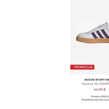
PROMOCIJA
ADIDAS SPORTS
Tenisice 'VL COURT
44,90 €
+
4
Prvotno: 49,90 €
Dostupno u više vel
Posljednja najniža cijena
Dodaj u košar