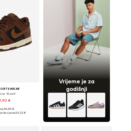
Vrijeme je za
godišnji
SPORTSWEAR
ice 'Dunk'
9,90 €
no: 94,90 €
6, 36,5, 37,5, 38, 38,5, 39
niža cijena:
30,32 €
u košaricu