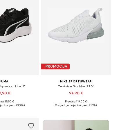
PROMOCIJA
PUMA
NIKE SPORTSWEAR
kyrocket Lite 2'
Tenisice 'Air Max 270'
9,90 €
94,90 €
no: 39,90 €
Prvotno: 119,00 €
 35,5, 36, 37,5, 38, 38,5
Dostupno u više veličina
jniža cijena:
29,90 €
Posljednja najniža cijena:
71,91 €
u košaricu
Dodaj u košaricu