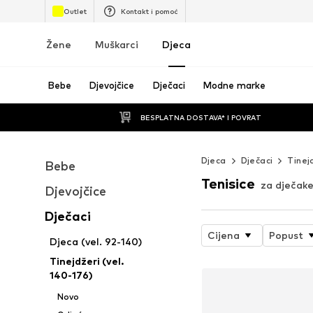
Outlet
Kontakt i pomoć
Žene
Muškarci
Djeca
Bebe
Djevojčice
Dječaci
Modne marke
BESPLATNA DOSTAVA* I POVRAT
Djeca
Dječaci
Tinej
Bebe
Tenisice
za dječake
Djevojčice
Dječaci
Cijena
Popust
Djeca (vel. 92-140)
Tinejdžeri (vel.
140-176)
Novo