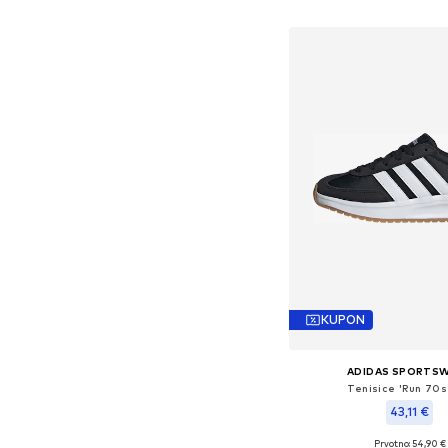
Dodaj u košar
KUPON
ADIDAS SPORTS
Tenisice 'Run 70s
43,11 €
Prvotno: 54,90 €