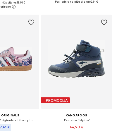
u više veličina
Posljednja najniža cijena:
62,91 €
jniža cijena:
53,91 €
Dodaj u košaricu
u košaricu
PROMOCIJA
 ORIGINALS
KANGAROOS
Tenisice 'Adidas Originals x Liberty London Samba OG'
Tenisice 'Hydro'
7,41 €
44,90 €