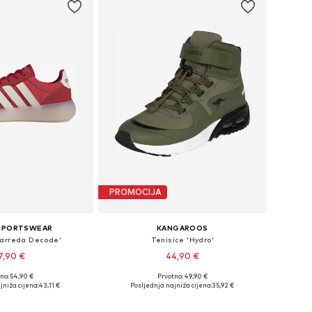
PROMOCIJA
 SPORTSWEAR
KANGAROOS
Barreda Decode'
Tenisice 'Hydro'
7,90 €
44,90 €
+
1
no: 54,90 €
Prvotno: 49,90 €
u više veličina
Dostupno u više veličina
jniža cijena:
43,11 €
Posljednja najniža cijena:
35,92 €
u košaricu
Dodaj u košaricu