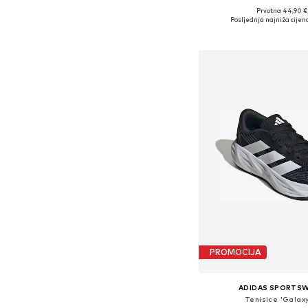
Prvotno: 44,90 €
Dostupno u više vel
Posljednja najniža cijena
Dodaj u košar
PROMOCIJA
ADIDAS SPORTS
Tenisice 'Galaxy