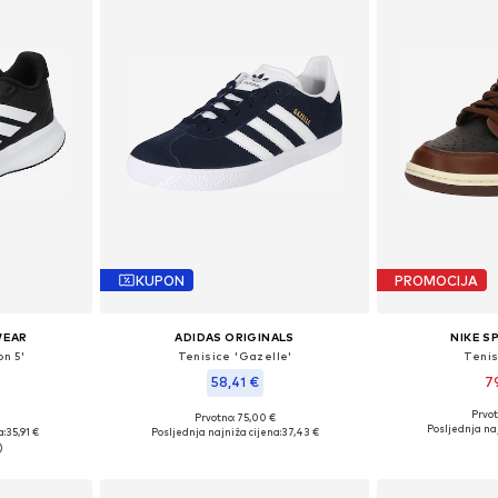
KUPON
PROMOCIJA
WEAR
ADIDAS ORIGINALS
NIKE 
on 5'
Tenisice 'Gazelle'
Tenis
58,41 €
7
Prvot
+
9
Prvotno: 75,00 €
Dostupne veličine: 3
ičina
Dostupno u više veličina
Posljednja naj
a:
35,91 €
Posljednja najniža cijena:
37,43 €
Dodaj 
icu
Dodaj u košaricu