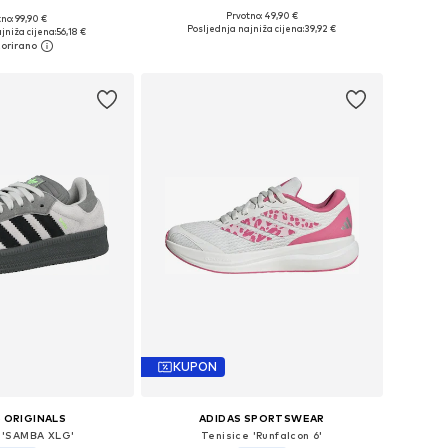
Prvotno: 49,90 €
no: 99,90 €
Dostupno u više veličina
u više veličina
Posljednja najniža cijena:
39,92 €
jniža cijena:
56,18 €
Dodaj u košaricu
u košaricu
KUPON
 ORIGINALS
ADIDAS SPORTSWEAR
e 'SAMBA XLG'
Tenisice 'Runfalcon 6'