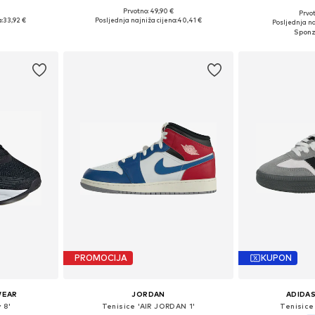
+
1
Prvotno: 49,90 €
Prvot
ičina
Dostupno u više veličina
Dostupno 
:
33,92 €
Posljednja najniža cijena:
40,41 €
Posljednja na
icu
Dodaj u košaricu
Dodaj 
PROMOCIJA
KUPON
WEAR
JORDAN
ADIDAS
 8'
Tenisice 'AIR JORDAN 1'
Tenisic