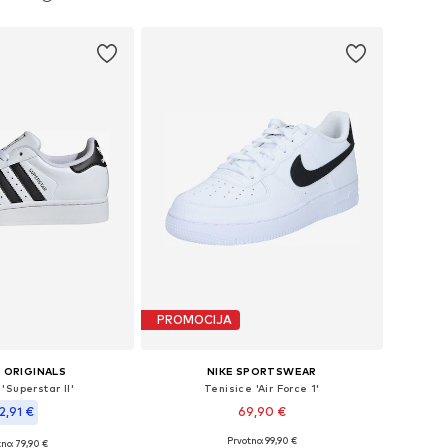
u košaricu
Dodaj u košaricu
PROMOCIJA
 ORIGINALS
NIKE SPORTSWEAR
'Superstar II'
Tenisice 'Air Force 1'
2,91 €
69,90 €
Prvotno: 99,90 €
+
2
no: 79,90 €
Dostupne veličine: 35,5, 36, 36,5, 37,5, 38, 38,5