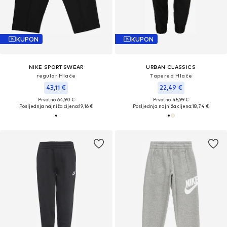
KUPON
KUPON
NIKE SPORTSWEAR
URBAN CLASSICS
regular Hlače
Tapered Hlače
43,11 €
22,49 €
Prvotno: 64,90 €
Prvotno: 45,99 €
Posljednja najniža cijena:
19,16 €
Posljednja najniža cijena:
18,74 €