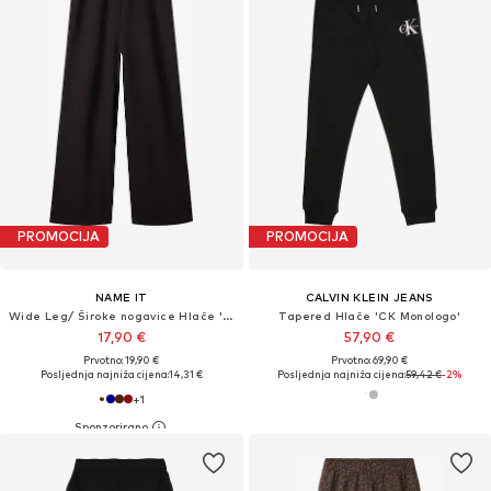
PROMOCIJA
PROMOCIJA
NAME IT
CALVIN KLEIN JEANS
Wide Leg/ Široke nogavice Hlače 'NKFNalinna'
Tapered Hlače 'CK Monologo'
17,90 €
57,90 €
Prvotno: 19,90 €
Prvotno: 69,90 €
Posljednja najniža cijena:
14,31 €
Posljednja najniža cijena:
59,42 €
-2%
+
1