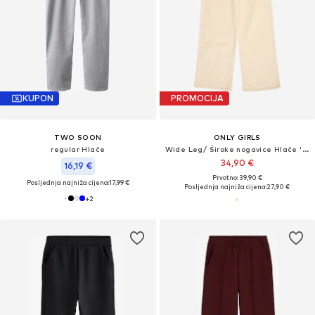
KUPON
PROMOCIJA
TWO SOON
ONLY GIRLS
regular Hlače
Wide Leg/ Široke nogavice Hlače 'KOGHope'
34,90 €
16,19 €
Prvotno: 39,90 €
Posljednja najniža cijena:
17,99 €
Posljednja najniža cijena:
27,90 €
+
2