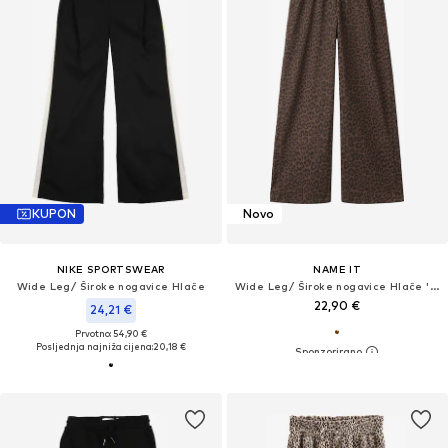
KUPON
Novo
NIKE SPORTSWEAR
NAME IT
Wide Leg/ Široke nogavice Hlače
Wide Leg/ Široke nogavice Hlače 'NKFLINNA'
22,90 €
24,21 €
Prvotno: 54,90 €
Posljednja najniža cijena:
20,18 €