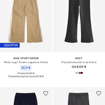
KUPON
NIKE SPORTSWEAR
NEXT
Wide Leg/ Široke nogavice Hlače
Flared/zvonoliki kroj Hlače
Od 8,00 €
34,11 €
Prvotno: 54,90 €
Posljednja najniža cijena:
20,18 €