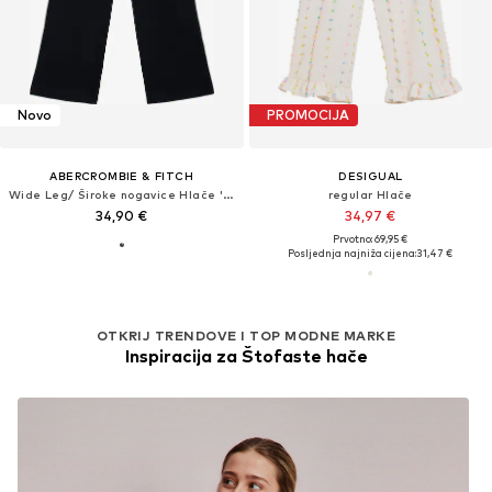
Novo
PROMOCIJA
ABERCROMBIE & FITCH
DESIGUAL
Wide Leg/ Široke nogavice Hlače 'ESSENTIAL'
regular Hlače
34,90 €
34,97 €
Prvotno: 69,95 €
Posljednja najniža cijena:
31,47 €
OTKRIJ TRENDOVE I TOP MODNE MARKE
Inspiracija za Štofaste hače