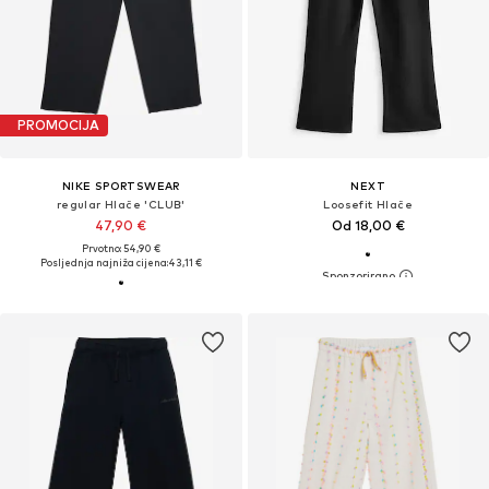
PROMOCIJA
NIKE SPORTSWEAR
NEXT
regular Hlače 'CLUB'
Loosefit Hlače
47,90 €
Od 18,00 €
Prvotno: 54,90 €
Posljednja najniža cijena:
43,11 €