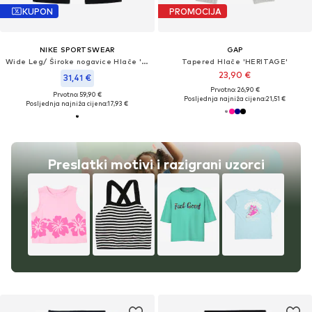
KUPON
PROMOCIJA
NIKE SPORTSWEAR
GAP
Wide Leg/ Široke nogavice Hlače 'CLUB'
Tapered Hlače 'HERITAGE'
23,90 €
31,41 €
Prvotno: 26,90 €
Prvotno: 59,90 €
Posljednja najniža cijena:
21,51 €
Posljednja najniža cijena:
17,93 €
Preslatki motivi i razigrani uzorci