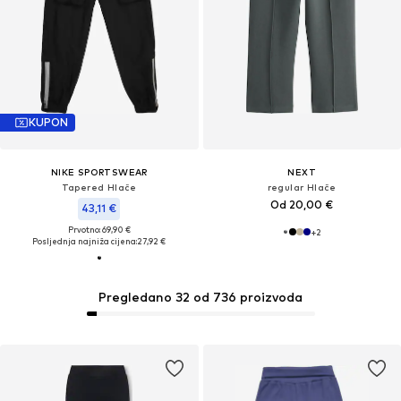
KUPON
NIKE SPORTSWEAR
NEXT
Tapered Hlače
regular Hlače
Od 20,00 €
43,11 €
Prvotno: 69,90 €
+
2
Posljednja najniža cijena:
27,92 €
Pregledano 32 od 736 proizvoda