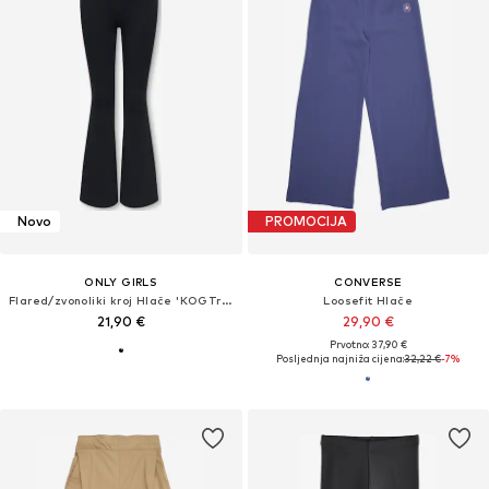
Novo
PROMOCIJA
ONLY GIRLS
CONVERSE
Flared/zvonoliki kroj Hlače 'KOGTrinny'
Loosefit Hlače
21,90 €
29,90 €
Prvotno: 37,90 €
Posljednja najniža cijena:
32,22 €
-7%