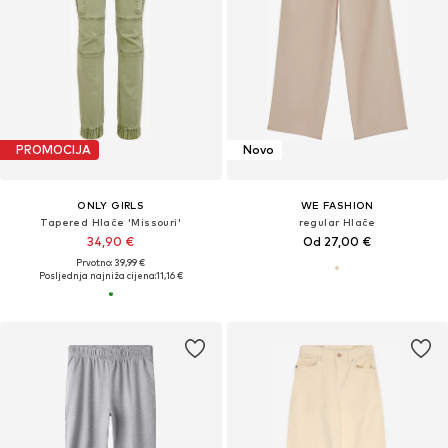
PROMOCIJA
Novo
ONLY GIRLS
WE FASHION
Tapered Hlače 'Missouri'
regular Hlače
34,90 €
Od 27,00 €
Prvotno: 39,99 €
Posljednja najniža cijena:
11,16 €