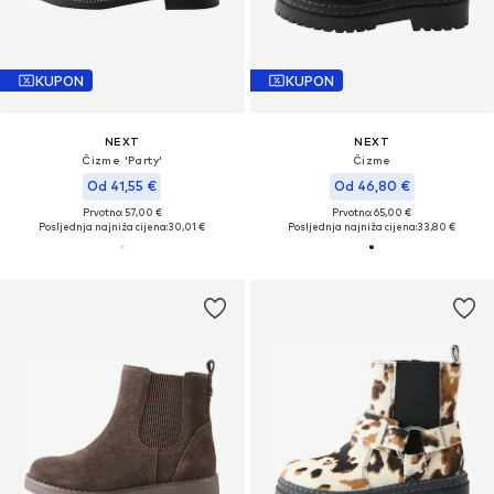
KUPON
KUPON
NEXT
NEXT
Čizme 'Party'
Čizme
Od 41,55 €
Od 46,80 €
Prvotno: 57,00 €
Prvotno: 65,00 €
Posljednja najniža cijena:
30,01 €
Posljednja najniža cijena:
33,80 €