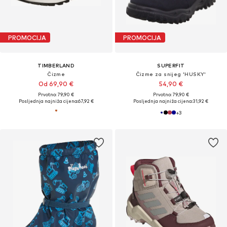
PROMOCIJA
PROMOCIJA
TIMBERLAND
SUPERFIT
Čizme
Čizme za snijeg 'HUSKY'
Od 69,90 €
54,90 €
Prvotno: 79,90 €
Prvotno: 79,90 €
Posljednja najniža cijena:
67,92 €
Posljednja najniža cijena:
31,92 €
+
3