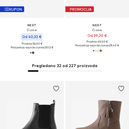
KUPON
PROMOCIJA
NEXT
NEXT
Čizme
Čizme
Od 39,20 €
Od 40,32 €
Prvotno: 49,00 €
Prvotno: 56,00 €
Posljednja najniža cijena:
29,40 €
Posljednja najniža cijena:
29,12 €
Pregledano 32 od 227 proizvoda