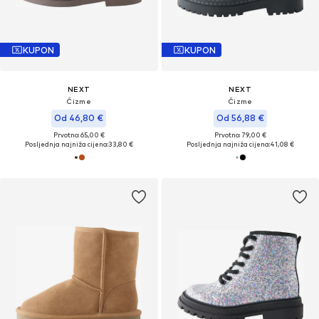
KUPON
KUPON
NEXT
NEXT
Čizme
Čizme
Od 46,80 €
Od 56,88 €
Prvotno: 65,00 €
Prvotno: 79,00 €
Posljednja najniža cijena:
33,80 €
Posljednja najniža cijena:
41,08 €