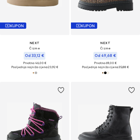
KUPON
KUPON
NEXT
NEXT
Čizme
Čizme
Od 33,12 €
Od 49,68 €
Prvotno: 46,00 €
Prvotno: 69,00 €
Posljednja najniža cijena:
23,92 €
Posljednja najniža cijena:
35,88 €