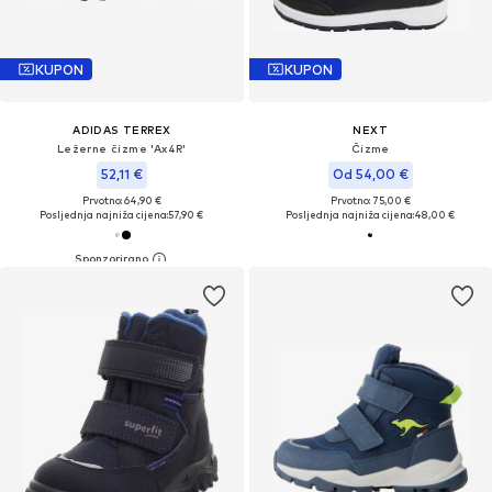
KUPON
KUPON
ADIDAS TERREX
NEXT
Ležerne čizme 'Ax4R'
Čizme
52,11 €
Od 54,00 €
Prvotno: 64,90 €
Prvotno: 75,00 €
Posljednja najniža cijena:
57,90 €
Posljednja najniža cijena:
48,00 €