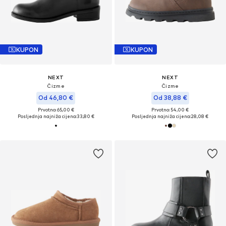
KUPON
KUPON
NEXT
NEXT
Čizme
Čizme
Od 46,80 €
Od 38,88 €
Prvotno: 65,00 €
Prvotno: 54,00 €
Posljednja najniža cijena:
33,80 €
Posljednja najniža cijena:
28,08 €