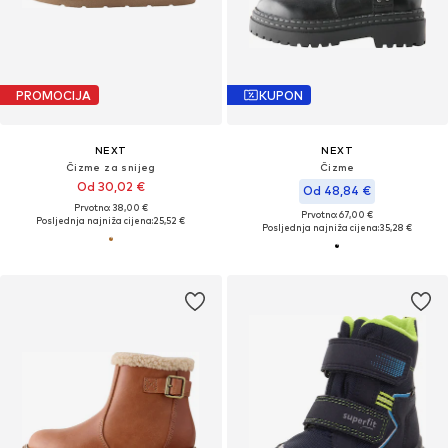
PROMOCIJA
KUPON
NEXT
NEXT
Čizme za snijeg
Čizme
Od 30,02 €
Od 48,84 €
Prvotno: 38,00 €
Prvotno: 67,00 €
Posljednja najniža cijena:
25,52 €
Posljednja najniža cijena:
35,28 €