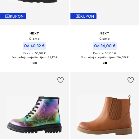
KUPON
KUPON
NEXT
NEXT
Čizme
Čizme
Od 40,32 €
Od 36,00 €
Prvotno: 56,00 €
Prvotno: 50,00 €
Posljednja najniža cijena:
29,12 €
Posljednja najniža cijena:
34,00 €