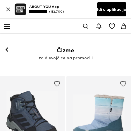
ABOUT YOU App
Idi u aplikaciju
(152.700)
Čizme
za djevojčice na promociji