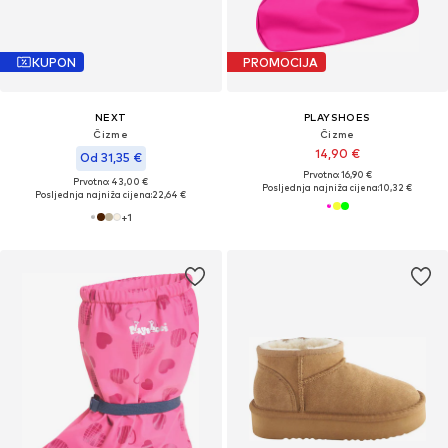
KUPON
PROMOCIJA
NEXT
PLAYSHOES
Čizme
Čizme
14,90 €
Od 31,35 €
Prvotno: 16,90 €
Prvotno: 43,00 €
Posljednja najniža cijena:
10,32 €
Posljednja najniža cijena:
22,64 €
+
1