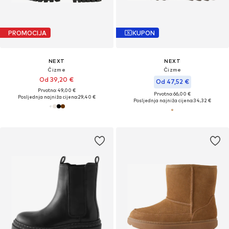
PROMOCIJA
KUPON
NEXT
NEXT
Čizme
Čizme
Od 39,20 €
Od 47,52 €
Prvotno: 49,00 €
Prvotno: 66,00 €
Posljednja najniža cijena:
29,40 €
Posljednja najniža cijena:
34,32 €