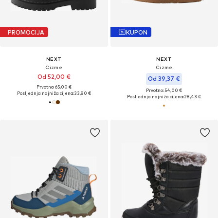
PROMOCIJA
KUPON
NEXT
NEXT
Čizme
Čizme
Od 52,00 €
Od 39,37 €
Prvotno: 65,00 €
Prvotno: 54,00 €
Posljednja najniža cijena:
33,80 €
Posljednja najniža cijena:
28,43 €