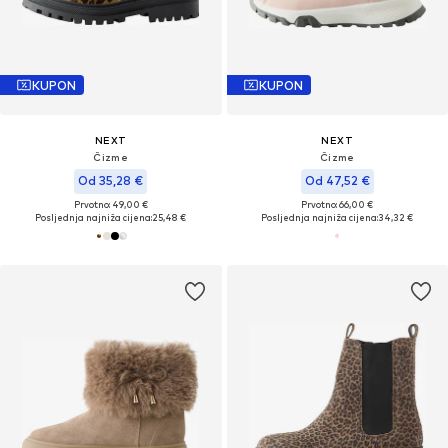
KUPON
KUPON
NEXT
NEXT
Čizme
Čizme
Od 35,28 €
Od 47,52 €
Prvotno: 49,00 €
Prvotno: 66,00 €
Posljednja najniža cijena:
25,48 €
Posljednja najniža cijena:
34,32 €