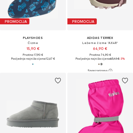
PROMOCIJA
PROMOCIJA
PLAYSHOES
ADIDAS TERREX
Čizme
Ležerne čizme 'AX4R'
15,90 €
64,90 €
Prvotno: 17,90 €
Prvotno: 74,90 €
Posljednja najniža cijena:
12,67 €
Posljednja najniža cijena:
67,41 €
-3%