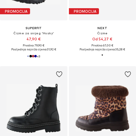
PROMOCIJA
PROMOCIJA
SUPERFIT
NEXT
Čizme za snijeg 'Husky'
Čizme
47,90 €
Od 54,27 €
Prvotno: 79,90 €
Prvotno: 67,00 €
Posljednja najniža cijena:
31,92 €
Posljednja najniža cijena:
35,28 €
+
3