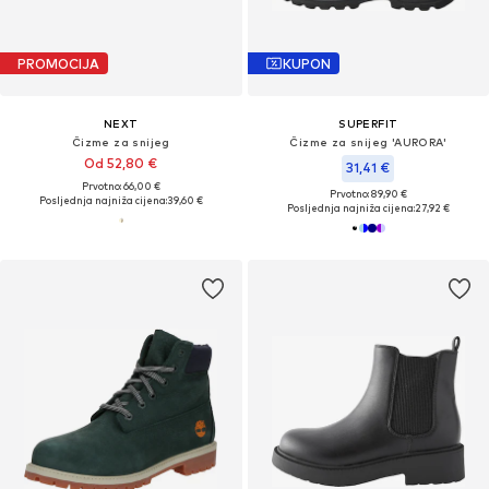
PROMOCIJA
KUPON
NEXT
SUPERFIT
Čizme za snijeg
Čizme za snijeg 'AURORA'
Od 52,80 €
31,41 €
Prvotno: 66,00 €
Prvotno: 89,90 €
Posljednja najniža cijena:
39,60 €
Posljednja najniža cijena:
27,92 €