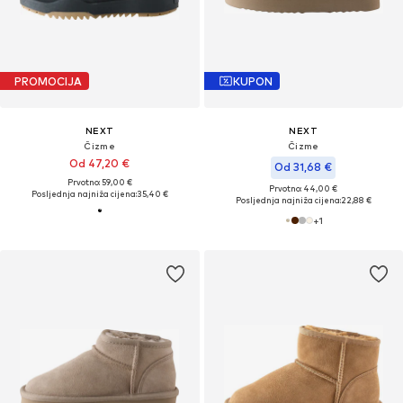
PROMOCIJA
KUPON
NEXT
NEXT
Čizme
Čizme
Od 47,20 €
Od 31,68 €
Prvotno: 59,00 €
Prvotno: 44,00 €
Posljednja najniža cijena:
35,40 €
Posljednja najniža cijena:
22,88 €
+
1