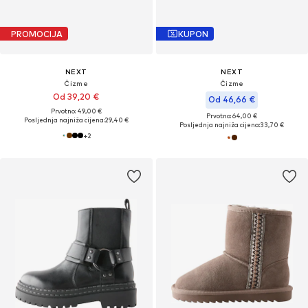
PROMOCIJA
KUPON
NEXT
NEXT
Čizme
Čizme
Od 39,20 €
Od 46,66 €
Prvotno: 49,00 €
Prvotno: 64,00 €
Posljednja najniža cijena:
29,40 €
Posljednja najniža cijena:
33,70 €
+
2