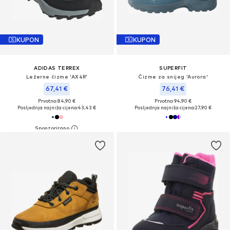
KUPON
KUPON
ADIDAS TERREX
SUPERFIT
Ležerne čizme 'AX4R'
Čizme za snijeg 'Aurora'
67,41 €
76,41 €
Prvotno: 84,90 €
Prvotno: 94,90 €
Posljednja najniža cijena:
43,43 €
Posljednja najniža cijena:
27,90 €