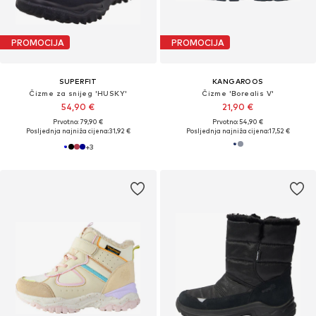
PROMOCIJA
PROMOCIJA
SUPERFIT
KANGAROOS
Čizme za snijeg 'HUSKY'
Čizme 'Borealis V'
54,90 €
21,90 €
Prvotno: 79,90 €
Prvotno: 54,90 €
Posljednja najniža cijena:
31,92 €
Posljednja najniža cijena:
17,52 €
+
3