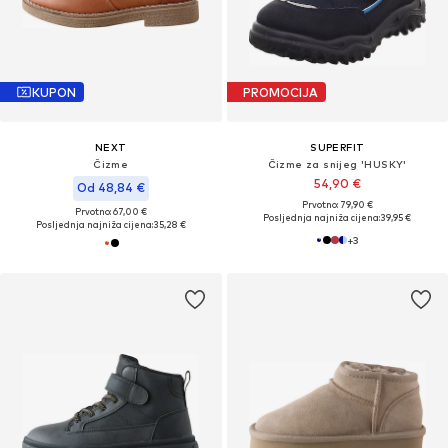
KUPON
PROMOCIJA
NEXT
SUPERFIT
Čizme
Čizme za snijeg 'HUSKY'
54,90 €
Od 48,84 €
Prvotno: 79,90 €
Prvotno: 67,00 €
Posljednja najniža cijena:
39,95 €
Posljednja najniža cijena:
35,28 €
+
3