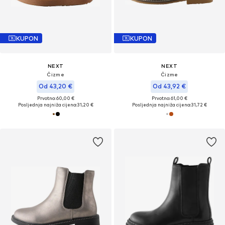
KUPON
KUPON
NEXT
NEXT
Čizme
Čizme
Od 43,20 €
Od 43,92 €
Prvotno: 60,00 €
Prvotno: 61,00 €
Posljednja najniža cijena:
31,20 €
Posljednja najniža cijena:
31,72 €