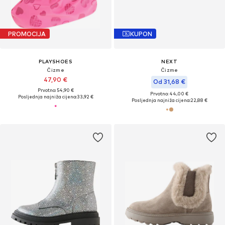
PROMOCIJA
KUPON
PLAYSHOES
NEXT
Čizme
Čizme
47,90 €
Od 31,68 €
Prvotno: 54,90 €
Prvotno: 44,00 €
Posljednja najniža cijena:
33,92 €
Posljednja najniža cijena:
22,88 €