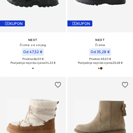
KUPON
KUPON
NEXT
NEXT
Čizme za snijeg
Čizme
Od 47,52 €
Od 35,28 €
Prvotno: 66,00 €
Prvotno: 49,00 €
Posljednja najniža cijena:
34,32 €
Posljednja najniža cijena:
25,48 €