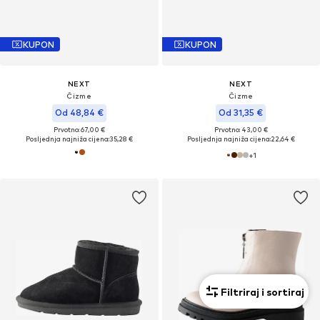
KUPON
KUPON
NEXT
NEXT
Čizme
Čizme
Od 48,84 €
Od 31,35 €
Prvotno: 67,00 €
Prvotno: 43,00 €
Posljednja najniža cijena:
35,28 €
Posljednja najniža cijena:
22,64 €
+
1
Filtriraj i sortiraj