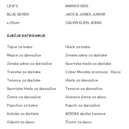
LEVI'S
MANGO KIDS
BLUE SEVEN
JACK & JONES JUNIOR
s.Oliver
CALVIN KLEIN JEANS
DJEČJE KATEGORIJE
Tajice za bebe
Hlače za bebe
Majice za djevojčice
Zimske jakne za dječake
Zimske jakne za djevojčice
Sportske hlače za dječake
Trenirke za dječake
Cyber Monday promociji - Djeca
Tenisice za dječake
Hlače za djevojčice
Sportske hlače za djevojčice
Tenisice za djevojčice
Čizme za djevojčice
Gumene čizme za djecu
Papučice za bebe
Kaputi za djevojčice
Košulje za dječake
ADIDAS dječije tenisice
Odjeća za djecu
Čizme za djecu