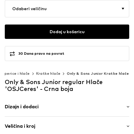
Odaberi veličinu
Dodaj u košaricu
30 Dana pravo na povrat
raperice i hlače
Kratke hlače
Only & Sons Junior Kratke hlače
Only & Sons Junior regular Hlače
'OSJCeres' - Crna boja
Dizajn i dodaci
Jednobojno
Veličina i kroj
Sweat tkanina