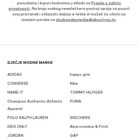
ponudama i kupon kodovima u skladu sa
Pravila o zaštiti
privatnosti
. Na kraju svakog newslettera postoji opcija za povući
svoj pristanak i otkazati daljnje e-letke ili možeš to učiniti sa
slanjem poruke na
sluzbazakorisnike@aboutyou.hr
.
DJEČJE MODNE MARKE
ADIDAS
happy girls
CONVERSE
Nike
NAME IT
TOMMY HILFIGER
Champion Authentic Athletic
PUMA
Apparel
POLO RALPH LAUREN
SKECHERS
KIDS ONLY
Abercrombie & Fitch
JORDAN
GAP