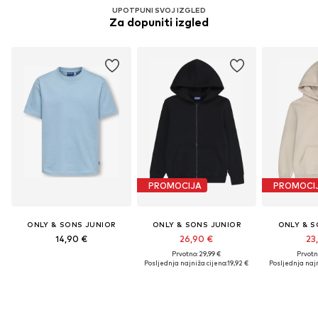
UPOTPUNI SVOJ IZGLED
Za dopuniti izgled
PROMOCIJA
PROMOCI
ONLY & SONS JUNIOR
ONLY & SONS JUNIOR
ONLY & S
14,90 €
26,90 €
23
Prvotno: 29,99 €
Prvotn
Posljednja najniža cijena:
19,92 €
Posljednja najn