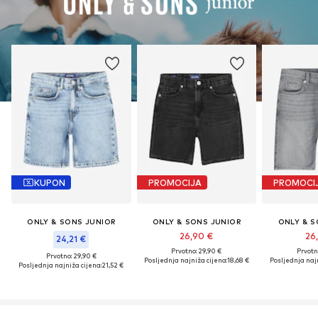
KUPON
PROMOCIJA
PROMOCI
ONLY & SONS JUNIOR
ONLY & SONS JUNIOR
ONLY & S
26,90 €
26
24,21 €
Prvotno: 29,90 €
Prvotn
Prvotno: 29,90 €
Posljednja najniža cijena:
18,68 €
Posljednja najn
Posljednja najniža cijena:
21,52 €