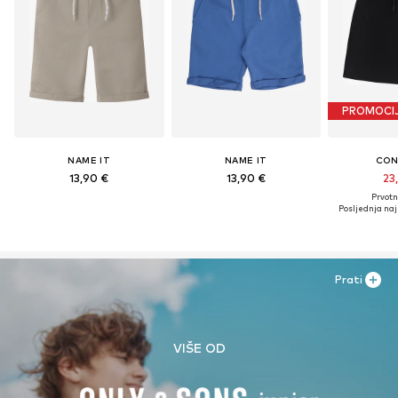
PROMOCI
NAME IT
NAME IT
CON
13,90 €
13,90 €
23
Prvotn
Posljednja naj
Prati
VIŠE OD