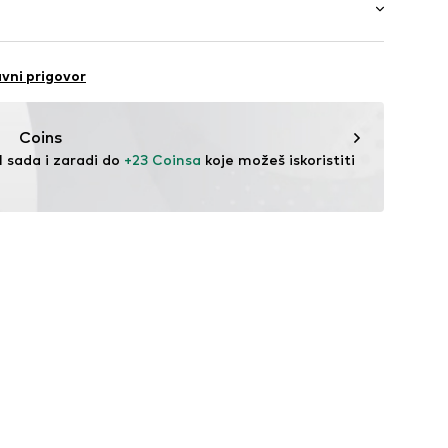
-26
.de
janje
vni prigovor
festyle
tporno
Coins
ost na vjetar
l sada i zaradi do 
+23 Coinsa
 koje možeš iskoristiti 