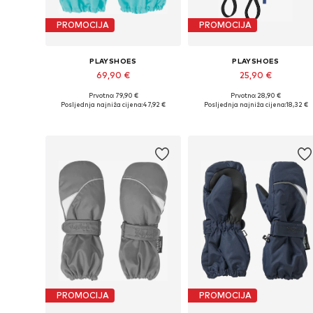
PROMOCIJA
PROMOCIJA
PLAYSHOES
PLAYSHOES
69,90 €
25,90 €
Prvotno: 79,90 €
Prvotno: 28,90 €
Dostupne veličine: XXS, XXS-XS, XS
Dostupne veličine: XXS, XXS-XS
Posljednja najniža cijena:
47,92 €
Posljednja najniža cijena:
18,32 €
Dodaj u košaricu
Dodaj u košaricu
PROMOCIJA
PROMOCIJA