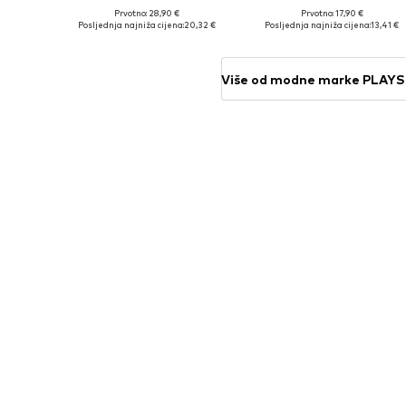
Prvotno: 28,90 €
Prvotno: 17,90 €
Dostupne veličine: XXS, XXS-XS
Dostupno u više veličina
Posljednja najniža cijena:
20,32 €
Posljednja najniža cijena:
13,41 €
Dodaj u košaricu
Dodaj u košaricu
Više od modne marke PLAY