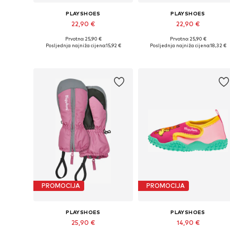
PLAYSHOES
PLAYSHOES
22,90 €
22,90 €
Prvotno: 25,90 €
Prvotno: 25,90 €
Dostupne veličine: XXS, XXS-XS, XS
Dostupne veliči
Posljednja najniža cijena:
15,92 €
Posljednja najniža cijena:
18,32 €
Dodaj u košaricu
Dodaj u košaricu
PROMOCIJA
PROMOCIJA
PLAYSHOES
PLAYSHOES
25,90 €
14,90 €