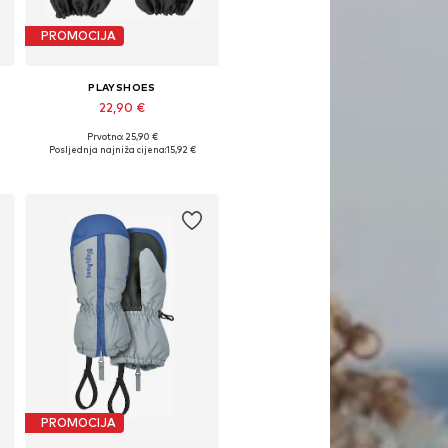
PROMOCIJA
PLAYSHOES
22,90 €
Prvotno: 25,90 €
Dostupne veličine: XXS, XXS-XS, XS
Posljednja najniža cijena:
15,92 €
Dodaj u košaricu
PROMOCIJA