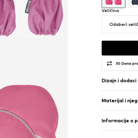
Veličina
Odaberi veli
30 Dana pr
Dizajn i dodaci
Jednobojno
Materijal i nje
Teksturirana 
Svjetlosna tk
Prilagodljivo
Materijal: 100% 
Informacije o 
Zatvaranje na
PLAYSHOES Gm
Br. proizvoda
PL