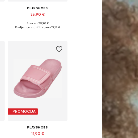
PLAYSHOES
25,90 €
Prvotno: 28,90 €
ne: XXS, XXS-XS, XS
Dostupne veličine: XXS, XXS-XS
Posljednja najniža cijena:
19,12 €
Dodaj u košaricu
PROMOCIJA
PLAYSHOES
11,90 €