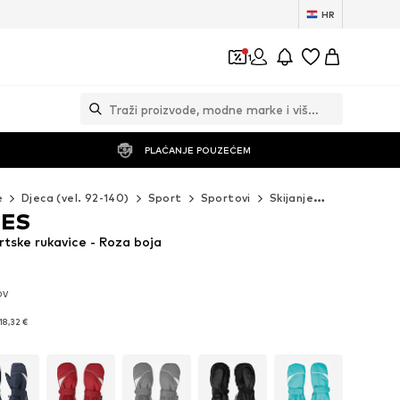
HR
1
PLAĆANJE POUZEĆEM
e
Djeca (vel. 92-140)
Sport
Sportovi
Skijanje
PLAYSHOES 
OES
ske rukavice - Roza boja
DV
DV
18,32 €
18,32 €