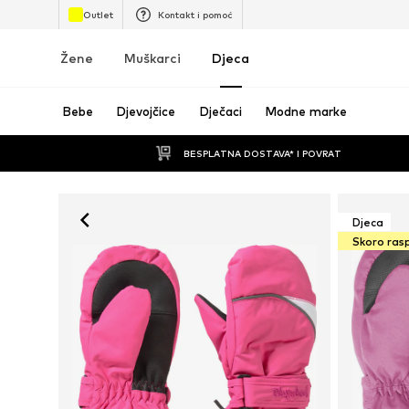
Outlet
Kontakt i pomoć
Žene
Muškarci
Djeca
Bebe
Djevojčice
Dječaci
Modne marke
BESPLATNA DOSTAVA* I POVRAT
Djeca
Skoro ras