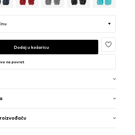
činu
Dodaj u košaricu
avo na povrat
ga
površina
anina
Poliester - PES
proizvođaču
 čičak
bH
S0195003000001