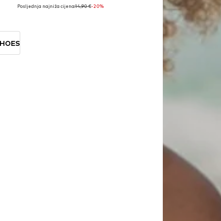
Posljednja najniža cijena:
14,90 €
-20%
Dostupno u više veličina
Dodaj u košaricu
SHOES