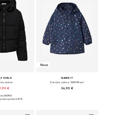
Novo
Y GIRLS
NAME IT
ska jakna
Zimska jakna 'NMFMaxi'
9,90 €
34,90 €
no: 59,99 €
u više veličina
Dostupno u više veličina
jniža cijena:
44,91 €
u košaricu
Dodaj u košaricu