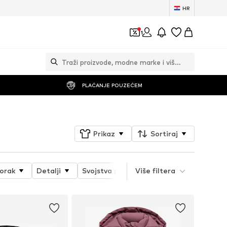
HR
1
PLAĆANJE POUZEĆEM
Prikaz
Sortiraj
orak
Detalji
Svojstva proizvoda
Više filtera
Vrsta jakne