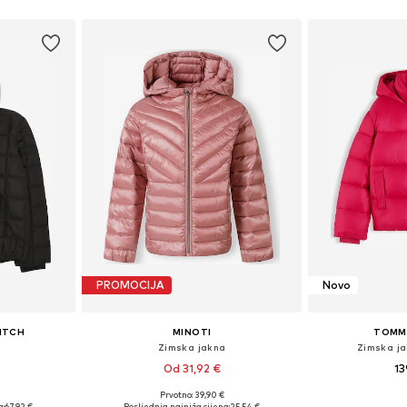
PROMOCIJA
Novo
ITCH
MINOTI
TOMMY
Zimska jakna
Zimska ja
Od 31,92 €
13
+
1
Prvotno: 39,90 €
ičina
Dostupno u više veličina
Dostupno 
a:
67,92 €
Posljednja najniža cijena:
25,54 €