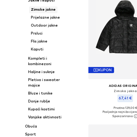
Jakne i kaputi
Zimske jakne
Prijelazne jakne
Outdoor jakne
Prsluci
Flis jakne
Kaputi
Kompleti i
kombinezoni
KUPON
Haljine i suknje
Pletivo i sweater
majice
ADIDAS ORIGIN
Zimska jakna
Bluze i tunike
67,41 €
Donje rublje
Prvotno: 129,00 
Kupaći kostimi
Dostupne veličine: 104, 11
Posljednja najniža cijena
Vanjske aktivnosti
Dodaj u košar
Obuća
Sport