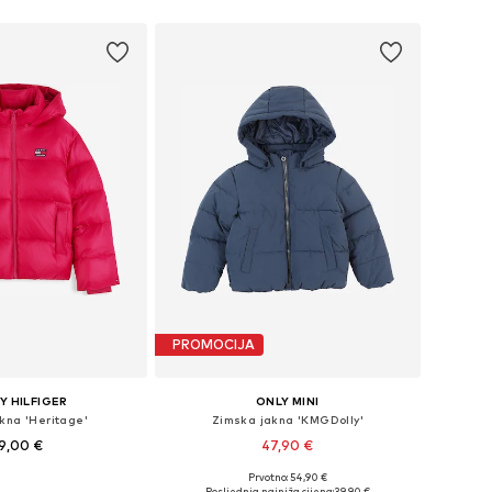
PROMOCIJA
 HILFIGER
ONLY MINI
kna 'Heritage'
Zimska jakna 'KMGDolly'
9,00 €
47,90 €
Prvotno: 54,90 €
u više veličina
Dostupno u više veličina
Posljednja najniža cijena:
39,90 €