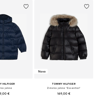
Novo
 HILFIGER
TOMMY HILFIGER
ska jakna
Zimska jakna 'Essential'
9,00 €
169,00 €
u više veličina
Dostupno u više veličina
u košaricu
Dodaj u košaricu