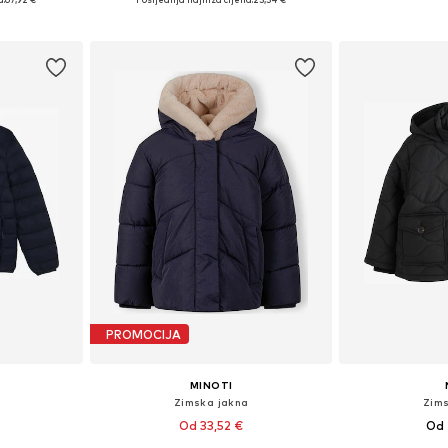
icu
Dodaj u košaricu
Dodaj 
PROMOCIJA
MINOTI
Zimska jakna
Zim
Od 33,52 €
Od 