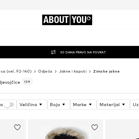
ABOUT
YOU
30 DANA PRAVO NA POVRAT
eca (vel. 92-140)
Odjeća
Jakne i kaputi
Zimske jakne
djevojčice
139
ja
Veličina
Boja
Marke
Materijal
Uz