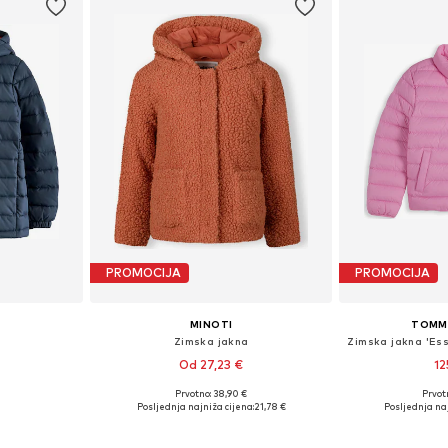
PROMOCIJA
PROMOCIJA
MINOTI
TOMMY
Zimska jakna
Od 27,23 €
12
Prvotno: 38,90 €
Prvot
ičina
Dostupno u više veličina
Dostupno 
Posljednja najniža cijena:
21,78 €
Posljednja naj
icu
Dodaj u košaricu
Dodaj 