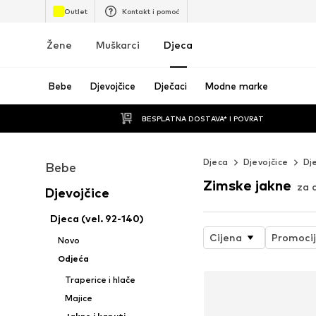
Outlet
Kontakt i pomoć
Žene
Muškarci
Djeca
Bebe
Djevojčice
Dječaci
Modne marke
BESPLATNA DOSTAVA* I POVRAT
Djeca
Djevojčice
Dj
Bebe
Zimske jakne
za 
Djevojčice
Djeca (vel. 92-140)
Cijena
Promoci
Novo
Odjeća
Traperice i hlače
Majice