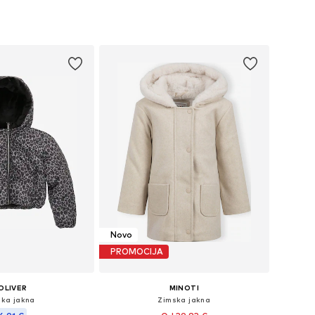
u više veličina
Dostupno u više veličina
u košaricu
Dodaj u košaricu
Novo
PROMOCIJA
OLIVER
MINOTI
ska jakna
Zimska jakna