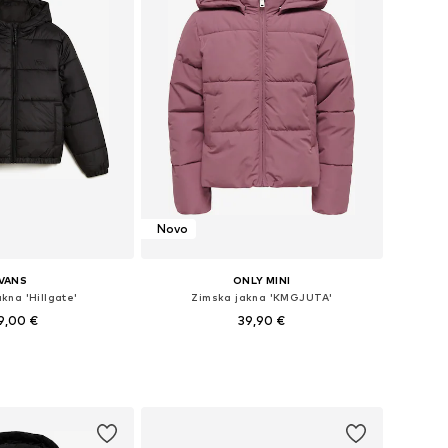
Novo
VANS
ONLY MINI
kna 'Hillgate'
Zimska jakna 'KMGJUTA'
9,00 €
39,90 €
Dostupne veličine: 128-140, 140-152, 152-164, 164-176
Dostupno u više veličina
u košaricu
Dodaj u košaricu