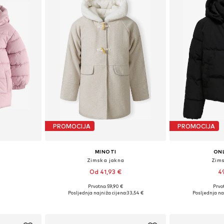
PROMOCIJA
PROMOCIJA
MINOTI
ONL
Zimska jakna
Zim
Od 41,93 €
4
Prvotno: 59,90 €
Prvot
ičina
Dostupno u više veličina
Dostupno 
Posljednja najniža cijena:
33,54 €
Posljednja na
icu
Dodaj u košaricu
Dodaj 