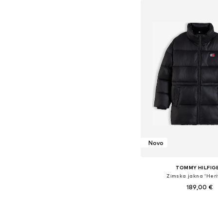
Novo
TOMMY HILFIG
Zimska jakna 'Her
189,00 €
Dostupno u više vel
Dodaj u košar