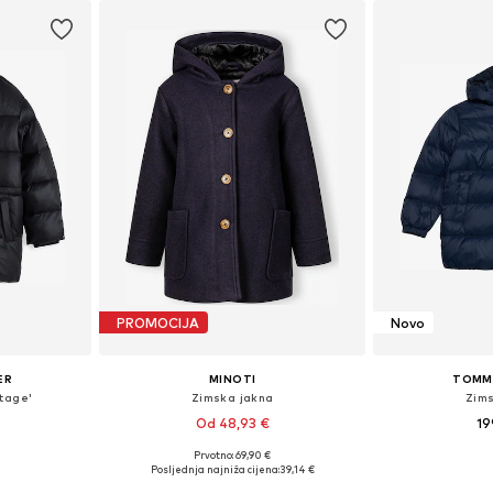
PROMOCIJA
Novo
ER
MINOTI
TOMMY
itage'
Zimska jakna
Zim
Od 48,93 €
19
Prvotno: 69,90 €
ičina
Dostupno u više veličina
Dostupno 
Posljednja najniža cijena:
39,14 €
icu
Dodaj u košaricu
Dodaj 