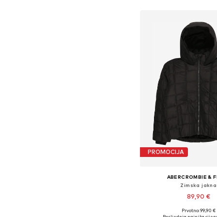
PROMOCIJA
ABERCROMBIE & F
Zimska jakna
89,90 €
Prvotno: 99,90 €
Dostupno u više vel
Posljednja najniža cijen