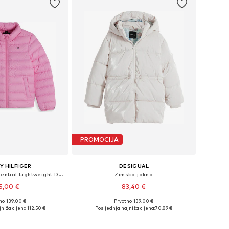
PROMOCIJA
 HILFIGER
DESIGUAL
Zimska jakna 'Essential Lightweight Down'
Zimska jakna
5,00 €
83,40 €
no: 139,00 €
Prvotno: 139,00 €
u više veličina
Dostupno u više veličina
niža cijena:
112,50 €
Posljednja najniža cijena:
70,89 €
u košaricu
Dodaj u košaricu