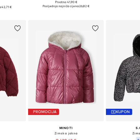
Prvotno: 41,90 €
Dostupno u više veličina
Dostupno 
16, 128, 140
Posljednja najniža cijena:
26,82 €
:
42,71 €
Dodaj u košaricu
Dodaj 
icu
PROMOCIJA
KUPON
MINOTI
S.
Zimska jakna
Zim