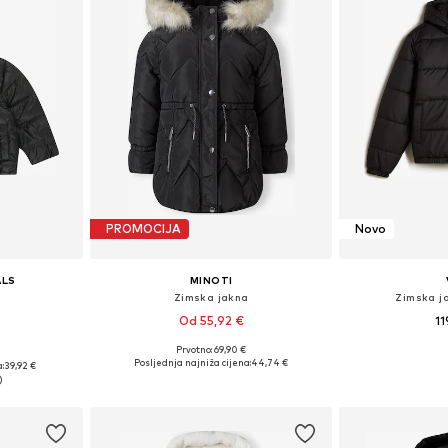
PROMOCIJA
Novo
ALS
MINOTI
Zimska jakna
Zimska ja
Od 55,92 €
11
Prvotno: 69,90 €
€
Dostupno u više veličina
6, 122, 128
Posljednja najniža cijena:
44,74 €
:
39,92 €
Dodaj u košaricu
Dodaj 
icu