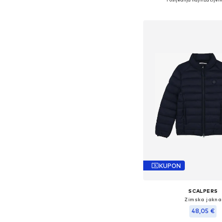
Dodaj u košar
KUPON
SCALPERS
Zimska jakna
48,05 €