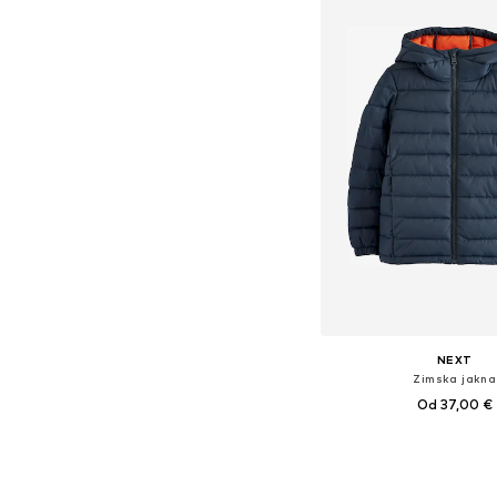
NEXT
Zimska jakna
Od 37,00 €
Dostupno u više vel
Dodaj u košar