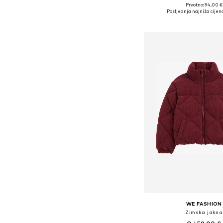
Prvotno: 94,00 €
Dostupne veličine: 104, 1
Posljednja najniža cijena
Dodaj u košar
WE FASHION
Zimska jakna