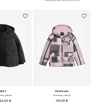
u košaricu
Dodaj u košaricu
NEXT
DESIGUAL
ska jakna
Zimska jakna
42,00 €
119,00 €