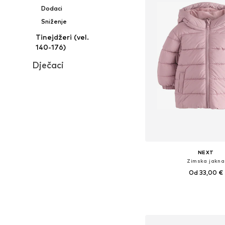
Dodaci
Sniženje
Tinejdžeri (vel.
140-176)
Dječaci
NEXT
Zimska jakna
Od 33,00 €
Dostupno u više vel
Dodaj u košar