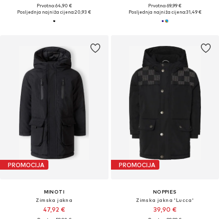
Prvotno: 64,90 €
Prvotno: 69,99 €
Posljednja najniža cijena:
20,93 €
Posljednja najniža cijena:
31,49 €
PROMOCIJA
PROMOCIJA
MINOTI
NOPPIES
Zimska jakna
Zimska jakna 'Lucca'
47,92 €
39,90 €