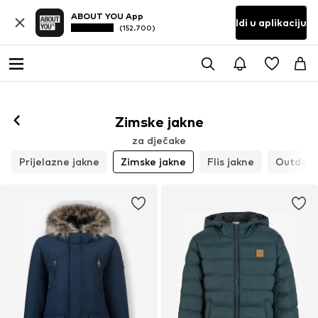
ABOUT YOU App
Idi u aplikaciju
(152.700)
Zimske jakne
za dječake
Prijelazne jakne
Zimske jakne
Flis jakne
Outdoor