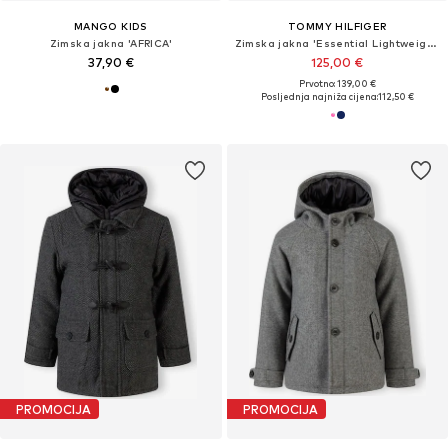
MANGO KIDS
TOMMY HILFIGER
Zimska jakna 'AFRICA'
Zimska jakna 'Essential Lightweight Down'
37,90 €
125,00 €
Prvotno: 139,00 €
Posljednja najniža cijena:
112,50 €
PROMOCIJA
PROMOCIJA