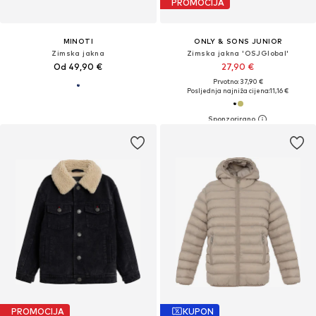
PROMOCIJA
MINOTI
ONLY & SONS JUNIOR
Zimska jakna
Zimska jakna 'OSJGlobal'
Od 49,90 €
27,90 €
Prvotno: 37,90 €
Posljednja najniža cijena:
11,16 €
PROMOCIJA
KUPON