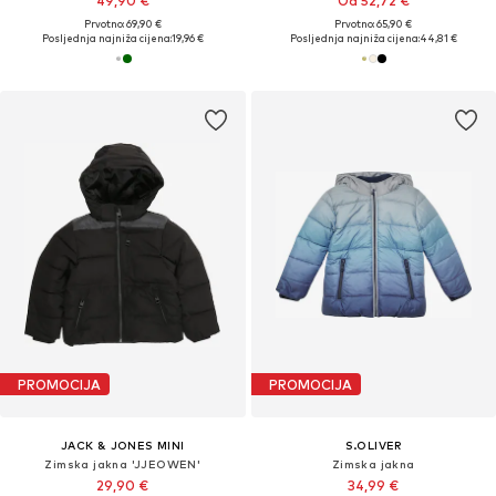
49,90 €
Od 52,72 €
Prvotno: 69,90 €
Prvotno: 65,90 €
Posljednja najniža cijena:
19,96 €
Posljednja najniža cijena:
44,81 €
PROMOCIJA
PROMOCIJA
JACK & JONES MINI
S.OLIVER
Zimska jakna 'JJEOWEN'
Zimska jakna
29,90 €
34,99 €