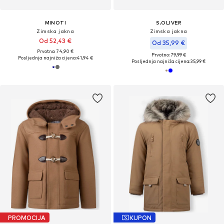
MINOTI
S.OLIVER
Zimska jakna
Zimska jakna
Od 52,43 €
Od 35,99 €
Prvotno: 74,90 €
Prvotno: 79,99 €
Posljednja najniža cijena:
41,94 €
Posljednja najniža cijena:
35,99 €
PROMOCIJA
KUPON