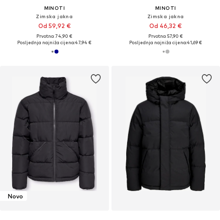
MINOTI
MINOTI
Zimska jakna
Zimska jakna
Od 59,92 €
Od 46,32 €
Prvotno: 74,90 €
Prvotno: 57,90 €
Posljednja najniža cijena:
47,94 €
Posljednja najniža cijena:
41,69 €
Novo