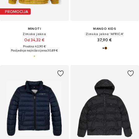
PROMOCIJA
MINOTI
MANGO KIDS
Zimska jakna
Zimska jakna 'AFRICA'
Od 34,32 €
37,90 €
Prvotno: 42,90 €
Posljednja najniža cijena:
30,89 €