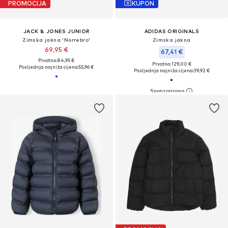
PROMOCIJA
KUPON
JACK & JONES JUNIOR
ADIDAS ORIGINALS
Zimska jakna 'Norrebro'
Zimska jakna
69,95 €
67,41 €
Prvotno: 84,95 €
Prvotno: 129,00 €
Posljednja najniža cijena:
55,96 €
Posljednja najniža cijena:
39,92 €