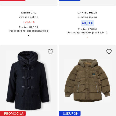
DESIGUAL
DANIEL HILLS
Zimska jakna
Zimska jakna
59,50 €
48,51 €
Prvotno: 119,00 €
Prvotno: 77,00 €
Posljednja najniža cijena:
50,58 €
Posljednja najniža cijena:
32,34 €
PROMOCIJA
KUPON