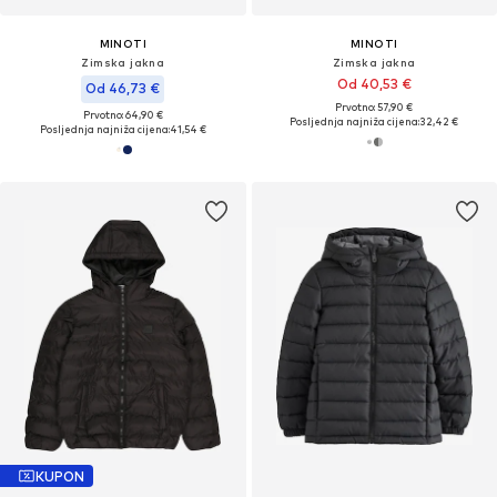
MINOTI
MINOTI
Zimska jakna
Zimska jakna
Od 40,53 €
Od 46,73 €
Prvotno: 57,90 €
Prvotno: 64,90 €
Posljednja najniža cijena:
32,42 €
Posljednja najniža cijena:
41,54 €
KUPON