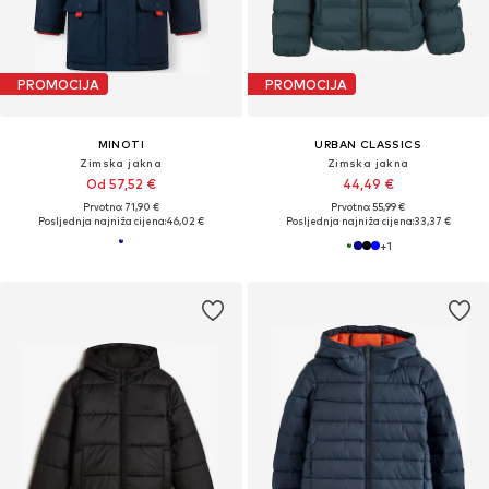
PROMOCIJA
PROMOCIJA
MINOTI
URBAN CLASSICS
Zimska jakna
Zimska jakna
Od 57,52 €
44,49 €
Prvotno: 71,90 €
Prvotno: 55,99 €
Posljednja najniža cijena:
46,02 €
Posljednja najniža cijena:
33,37 €
+
1