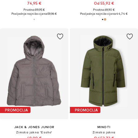
74,95 €
Od 55,92 €
Prvotno: 89,95 €
Prvotno: 69,90 €
Posljednja najniža cijena:
59,96 €
Posljednja najniža cijena:
44,74 €
PROMOCIJA
PROMOCIJA
JACK & JONES JUNIOR
MINOTI
Zimska jakna 'Esoho'
Zimska jakna