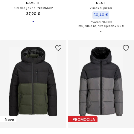
NAME IT
NEXT
Zimska jakna 'NKMMax'
Zimska jakna
37,90 €
50,40 €
Prvotno: 70,00 €
Posljednja najniža cijena:
42,00 €
Novo
PROMOCIJA