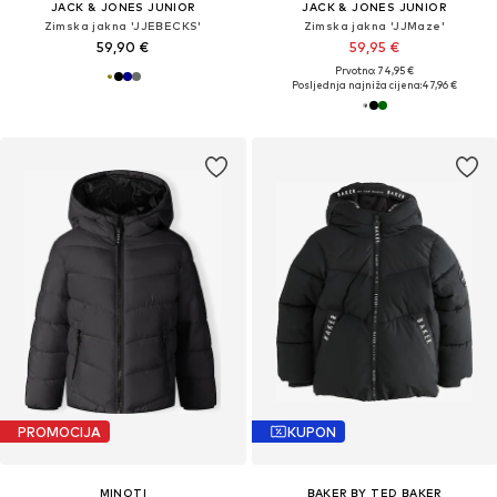
JACK & JONES JUNIOR
JACK & JONES JUNIOR
Zimska jakna 'JJEBECKS'
Zimska jakna 'JJMaze'
59,90 €
59,95 €
Prvotno: 74,95 €
Posljednja najniža cijena:
47,96 €
PROMOCIJA
KUPON
MINOTI
BAKER BY TED BAKER