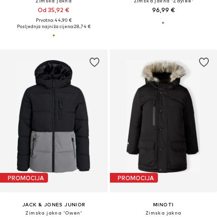
Zimska jakna
Zimska jakna 'Zaylee'
Od 35,92 €
96,99 €
Prvotno: 44,90 €
Posljednja najniža cijena:
28,74 €
PROMOCIJA
PROMOCIJA
JACK & JONES JUNIOR
MINOTI
Zimska jakna 'Owen'
Zimska jakna