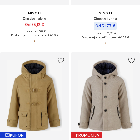
MINOTI
MINOTI
Zimska jakna
Zimska jakna
Od 55,12 €
Od 51,77 €
Prvotno: 68,90 €
Prvotno: 71,90 €
Posljednja najniža cijena:
44,10 €
Posljednja najniža cijena:
46,02 €
KUPON
PROMOCIJA