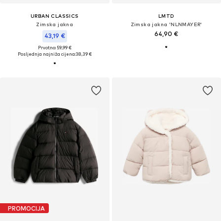
URBAN CLASSICS
LMTD
Zimska jakna
Zimska jakna 'NLNMAYER'
64,90 €
43,19 €
Prvotno: 59,99 €
Posljednja najniža cijena:
38,39 €
PROMOCIJA