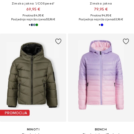
Zimska jakna 'JCOSpeed'
Zimska jakna
69,95 €
79,95 €
Prvotno: 84,95 €
Prvotno: 94,95 €
Posljednja najniža cijena:
55,96 €
Posljednja najniža cijena:
63,96 €
PROMOCIJA
MINOTI
BENCH