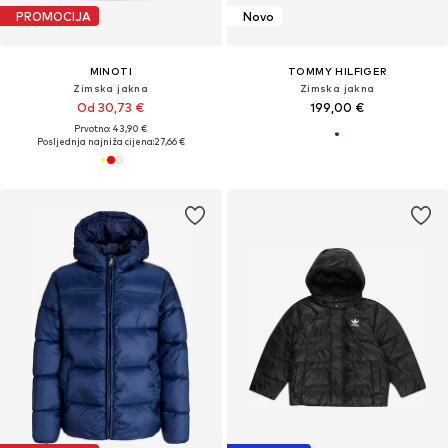
PROMOCIJA
Novo
MINOTI
TOMMY HILFIGER
Zimska jakna
Zimska jakna
Od 30,73 €
199,00 €
Prvotno: 43,90 €
Posljednja najniža cijena:
27,66 €