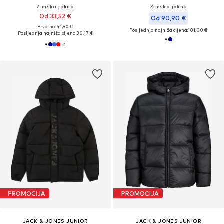
Zimska jakna
Zimska jakna
Od 33,52 €
Od 90,90 €
Prvotno: 41,90 €
Posljednja najniža cijena:
101,00 €
Posljednja najniža cijena:
30,17 €
+
1
PROMOCIJA
PROMOCIJA
JACK & JONES JUNIOR
JACK & JONES JUNIOR