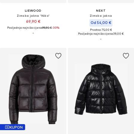
LIEWOOD
NEXT
Zimska jakna 'Niko'
Zimska jakna
69,90 €
Od 54,00 €
Posljednja najniža cijena:
99,90 €
-30%
Prvotno: 75,00 €
Posljednja najniža cijena:
39,00 €
KUPON