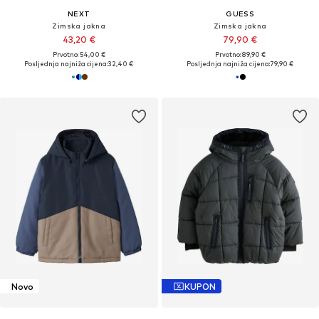
NEXT
GUESS
Zimska jakna
Zimska jakna
43,20 €
79,90 €
Prvotno: 54,00 €
Prvotno: 89,90 €
Posljednja najniža cijena:
32,40 €
Posljednja najniža cijena:
79,90 €
Novo
KUPON