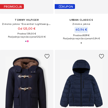
PROMOCIJA
KUPON
TOMMY HILFIGER
URBAN CLASSICS
Zimska jakna 'Essential Lightweight Down'
Zimska jakna
Od 125,00 €
40,94 €
Prvotno: 139,00 €
Prvotno: 69,99 €
Posljednja najniža cijena:
125,00 €
Posljednja najniža cijena:
40,94 €