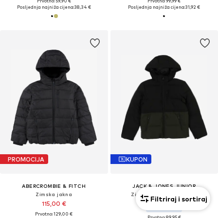
Prvotno: 59,90 €
Prvotno: 99,99 €
Posljednja najniža cijena:
38,34 €
Posljednja najniža cijena:
31,92 €
PROMOCIJA
KUPON
ABERCROMBIE & FITCH
JACK & JONES JUNIOR
Zimska jakna
Zimska jakna 'JJEOwen'
Filtriraj i sortiraj
115,00 €
Od 67,45 €
Prvotno: 129,00 €
Prvotno: 89,95 €