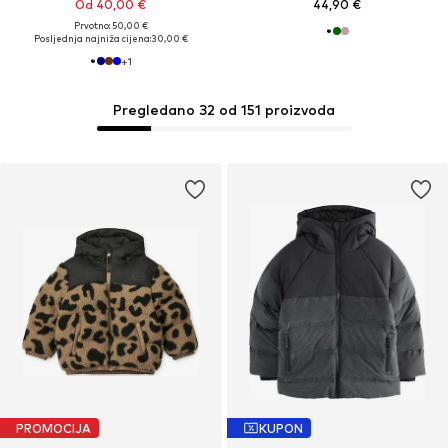
Od 40,00 €
44,90 €
Prvotno: 50,00 €
Posljednja najniža cijena:
30,00 €
+
1
Pregledano 32 od 151 proizvoda
PROMOCIJA
KUPON