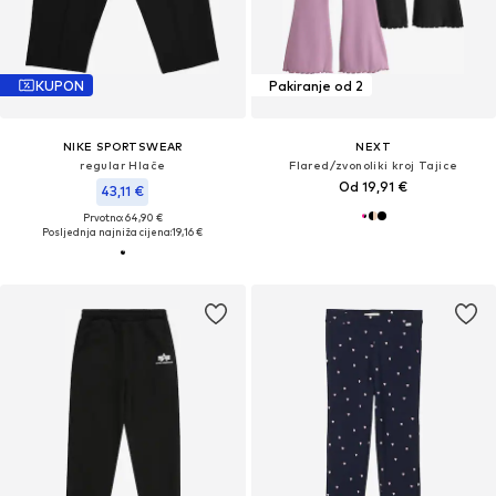
KUPON
Pakiranje od 2
NIKE SPORTSWEAR
NEXT
regular Hlače
Flared/zvonoliki kroj Tajice
Od 19,91 €
43,11 €
Prvotno: 64,90 €
Posljednja najniža cijena:
19,16 €