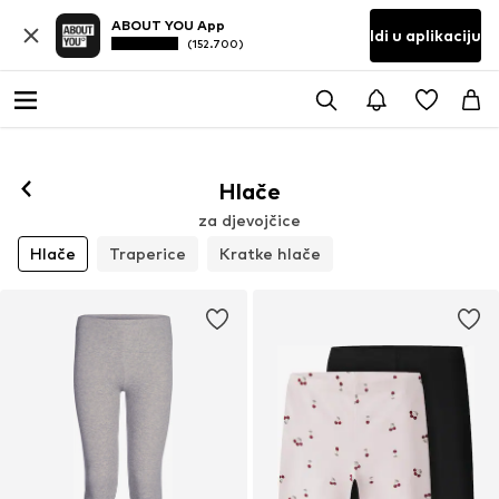
ABOUT YOU App
Idi u aplikaciju
(152.700)
Hlače
za djevojčice
Hlače
Traperice
Kratke hlače