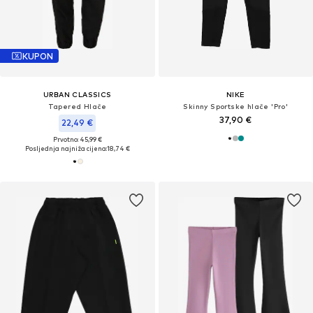
KUPON
URBAN CLASSICS
NIKE
Tapered Hlače
Skinny Sportske hlače 'Pro'
37,90 €
22,49 €
Prvotno: 45,99 €
Posljednja najniža cijena:
18,74 €