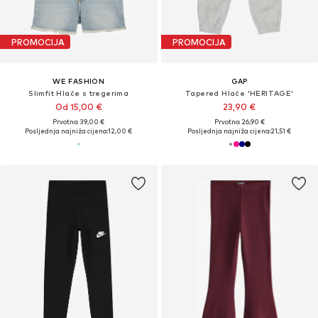
PROMOCIJA
PROMOCIJA
WE FASHION
GAP
Slimfit Hlače s tregerima
Tapered Hlače 'HERITAGE'
Od 15,00 €
23,90 €
Prvotno: 39,00 €
Prvotno: 26,90 €
Posljednja najniža cijena:
12,00 €
Posljednja najniža cijena:
21,51 €