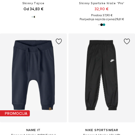
Skinny Tajice
Skinny Sportske hlače 'Pro'
Od 34,83 €
32,90 €
Prvotno: 37,90 €
Posljednja najniža cijena:
29,61 €
PROMOCIJA
NAME IT
NIKE SPORTSWEAR