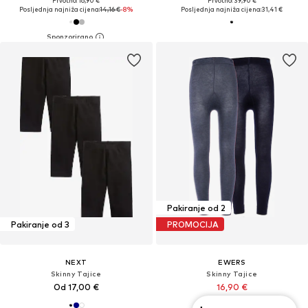
Prvotno: 16,90 €
Prvotno: 39,90 €
Posljednja najniža cijena:
14,16 €
-8%
Posljednja najniža cijena:
31,41 €
Pakiranje od 2
Pakiranje od 3
PROMOCIJA
NEXT
EWERS
Skinny Tajice
Skinny Tajice
Od 17,00 €
16,90 €
Prvotno: 18,95 €