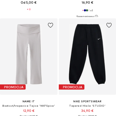
Od 5,00 €
16,90 €
+
1
PROMOCIJA
PROMOCIJA
NAME IT
NIKE SPORTSWEAR
Bootcut/trapezice Tajice 'NKFSpice'
Tapered Hlače 'STUDIO'
12,90 €
34,90 €