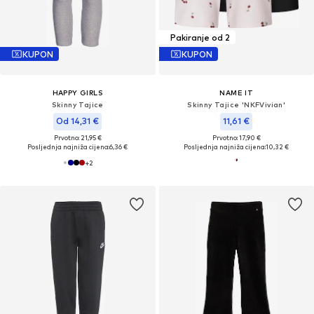
Pakiranje od 2
KUPON
KUPON
HAPPY GIRLS
NAME IT
Skinny Tajice
Skinny Tajice 'NKFVivian'
Od 14,31 €
11,61 €
Prvotno: 21,95 €
Prvotno: 17,90 €
Posljednja najniža cijena:
6,36 €
Posljednja najniža cijena:
10,32 €
+
2