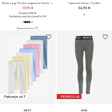
Wide Leg/ Široke nogavice Hlače 'NKFNalinna'
Tapered Hlače 'CLUB+'
17,90 €
54,90 €
Prvotno: 19,90 €
Posljednja najniža cijena:
14,31 €
+
1
Pakiranje od 7
PROMOCIJA
NEXT
NIKE