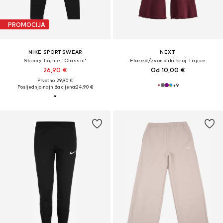
PROMOCIJA
NIKE SPORTSWEAR
NEXT
Skinny Tajice 'Classic'
Flared/zvonoliki kroj Tajice
26,90 €
Od 10,00 €
Prvotno: 29,90 €
+
9
Posljednja najniža cijena:
24,90 €