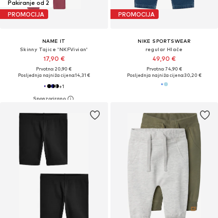
Pakiranje od 2
PROMOCIJA
PROMOCIJA
NAME IT
NIKE SPORTSWEAR
Skinny Tajice 'NKFVivian'
regular Hlače
17,90 €
49,90 €
Prvotno: 20,90 €
Prvotno: 74,90 €
Posljednja najniža cijena:
14,31 €
Posljednja najniža cijena:
30,20 €
+
1