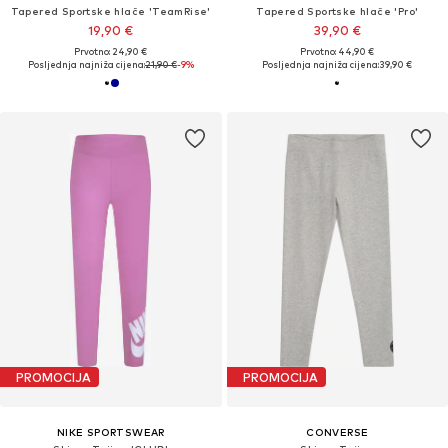
Tapered Sportske hlače 'TeamRise'
Tapered Sportske hlače 'Pro'
19,90 €
39,90 €
Prvotno: 24,90 €
Prvotno: 44,90 €
Posljednja najniža cijena:
21,90 €
-9%
Posljednja najniža cijena:
39,90 €
PROMOCIJA
PROMOCIJA
NIKE SPORTSWEAR
CONVERSE