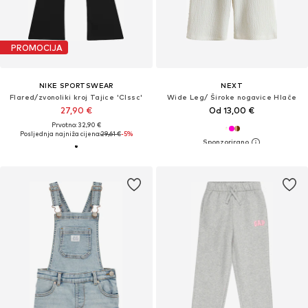
PROMOCIJA
NIKE SPORTSWEAR
NEXT
Flared/zvonoliki kroj Tajice 'Clssc'
Wide Leg/ Široke nogavice Hlače
27,90 €
Od 13,00 €
Prvotno: 32,90 €
Posljednja najniža cijena:
29,61 €
-5%