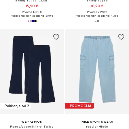
Skinny Tajice 'CLUB'
Skinny Tajice
15,90 €
18,90 €
Prvotno: 17,90 €
Prvotno: 21,90 €
Posljednja najniža cijena:
15,90 €
Posljednja najniža cijena:
14,31 €
Pakiranje od 2
PROMOCIJA
WE FASHION
NIKE SPORTSWEAR
Flared/zvonoliki kroj Tajice
regular Hlače