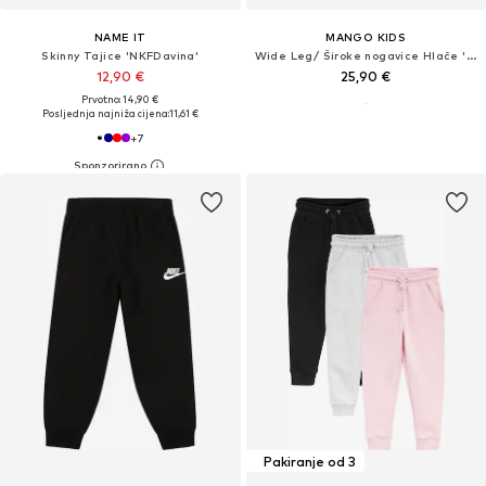
NAME IT
MANGO KIDS
Skinny Tajice 'NKFDavina'
Wide Leg/ Široke nogavice Hlače 'KATASET'
12,90 €
25,90 €
Prvotno: 14,90 €
Posljednja najniža cijena:
11,61 €
+
7
Pakiranje od 3