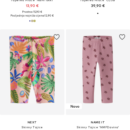
Tapered Hlače 'NBNTakki'
Tapered Hlače 'CLUB'
13,90 €
39,90 €
Prvotno: 15,90 €
Posljednja najniža cijena:
12,90 €
Novo
NEXT
NAME IT
Skinny Tajice
Skinny Tajice 'NMFDavina'