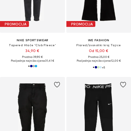
PROMOCIJA
PROMOCIJA
NIKE SPORTSWEAR
WE FASHION
Tapered Hlače 'Club Fleece'
Flared/zvonoliki kroj Tajice
34,90 €
Od 15,00 €
Prvotno: 39,90 €
Prvotno: 25,00 €
Posljednja najniža cijena:
31,41 €
Posljednja najniža cijena:
12,00 €
+
5