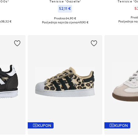
 00s'
Tenisice 'Gazelle'
Tenisice '
52,11 €
5
Prvot
Prvotno: 64,90 €
ičina
Dostupno 
Dostupno u više veličina
:
38,32 €
Posljednja naj
Posljednja najniža cijena:
49,90 €
icu
Dodaj 
Dodaj u košaricu
KUPON
KUPON