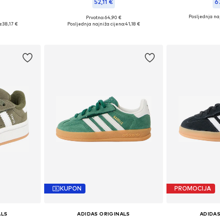
52,11 €
6
Posljednja naj
Prvotno: 64,90 €
ičina
Dostupno u više veličina
Dostupno 
:
38,17 €
Posljednja najniža cijena:
41,18 €
icu
Dodaj u košaricu
Dodaj 
KUPON
PROMOCIJA
ALS
ADIDAS ORIGINALS
ADIDAS