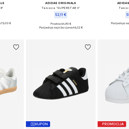
ALS
ADIDAS ORIGINALS
ADIDAS
 R'
Tenisice 'SUPERSTAR II'
Tenis
52,11 €
5
:
75,00 €
Posljednja naj
Prvotno: 64,90 €
ičina
Dostupno u više veličina
Dostupno 
Posljednja najniža cijena:
46,32 €
icu
Dodaj u košaricu
Dodaj 
KUPON
PROMOCIJA