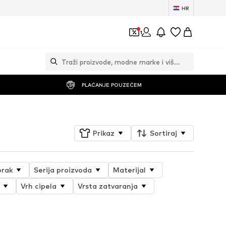
HR
1
PLAĆANJE POUZEĆEM
Prikaz
Sortiraj
orak
Serija proizvoda
Materijal
Vrh cipela
Vrsta zatvaranja