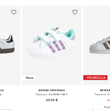
icu
Dodaj u košaricu
Dodaj 
Novo
PROMOCIJA
ALS
ADIDAS ORIGINALS
ADIDAS
a'
Tenisice 'SUPERSTAR II'
Tenisice '
69,90 €
4
Prvot
ičina
Dostupno u više veličina
Dostupno 