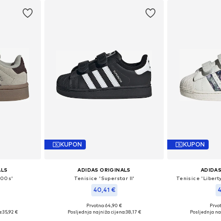
KUPON
KUPON
ALS
ADIDAS ORIGINALS
ADIDAS
 00s'
Tenisice 'Superstar II'
Tenisice 'Libert
40,41 €
4
Prvotno: 64,90 €
Prvot
 21, 22, 23
Dostupno u više veličina
Dostupno 
:
35,92 €
Posljednja najniža cijena:
38,17 €
Posljednja naj