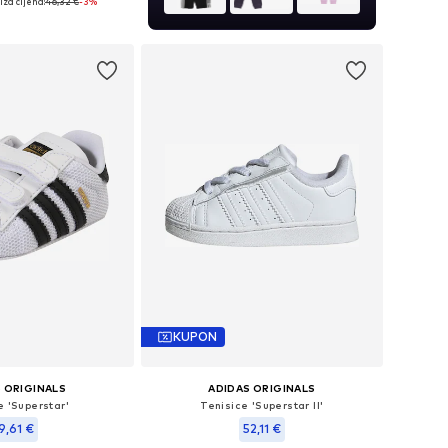
ža cijena:
46,32 €
-3%
u košaricu
KUPON
 ORIGINALS
ADIDAS ORIGINALS
e 'Superstar'
Tenisice 'Superstar II'
9,61 €
52,11 €