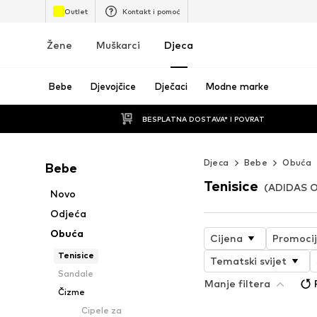
Outlet
Kontakt i pomoć
Žene
Muškarci
Djeca
Bebe
Djevojčice
Dječaci
Modne marke
BESPLATNA DOSTAVA* I POVRAT
Djeca
Bebe
Obuća
Bebe
Tenisice
(ADIDAS O
Novo
Odjeća
Obuća
Cijena
Promoci
Tenisice
Tematski svijet
Sandale
Manje filtera
Čizme
Cipele za