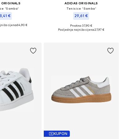
 ORIGINALS
ADIDAS ORIGINALS
ice 'Samba'
Tenisice 'Samba'
8,41 €
29,61 €
niža cijena:
64,90 €
Prvotno: 37,90 €
u više veličina
Dostupne veličine: 16, 17, 18, 19, 20, 21
Posljednja najniža cijena:
27,97 €
u košaricu
Dodaj u košaricu
KUPON