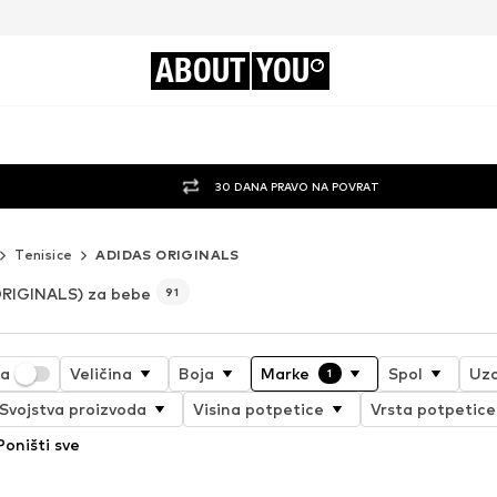
ABOUT
YOU
30 DANA PRAVO NA POVRAT
Tenisice
ADIDAS ORIGINALS
RIGINALS) za bebe
91
ja
Veličina
Boja
Marke
Spol
Uz
1
Svojstva proizvoda
Visina potpetice
Vrsta potpetice
Poništi sve