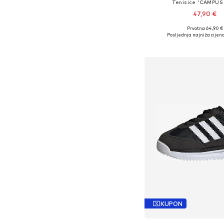
Tenisice 'CAMPUS
47,90 €
+
3
Prvotno: 64,90 €
Dostupno u više vel
Posljednja najniža cijena
Dodaj u košar
KUPON