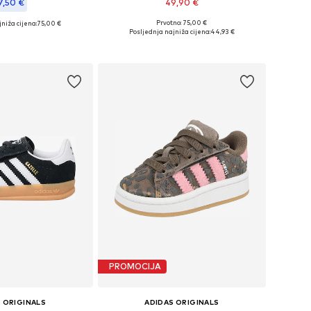
7,50 €
49,90 €
Prvotno: 75,00 €
niža cijena:
+
3
75,00 €
Dostupno u više veličina
u više veličina
Posljednja najniža cijena:
44,93 €
Dodaj u košaricu
u košaricu
PROMOCIJA
 ORIGINALS
ADIDAS ORIGINALS