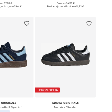
no: 37,90 €
Prvotno: 64,90 €
ne: 16, 18, 19, 20, 21
Dostupno u više veličina
jniža cijena:
29,61 €
Posljednja najniža cijena:
51,92 €
u košaricu
Dodaj u košaricu
PROMOCIJA
 ORIGINALS
ADIDAS ORIGINALS
andball Spezial'
Tenisice 'Samba'