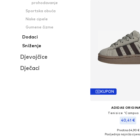
prohodavanje
Sportska obuća
Niske cipele
Gumene čizme
Dodaci
Sniženje
Djevojčice
Dječaci
KUPON
ADIDAS ORIGIN
Tenisice 'Campus
40,41 €
Prvotno: 64,90 €
Dostupne veličine: 19, 20,
Posljednja najniža cijena