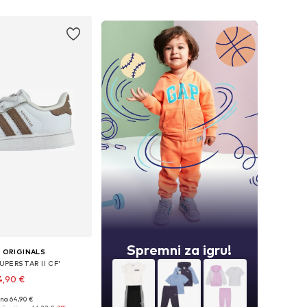
u košaricu
Spremni za igru!
 ORIGINALS
SUPERSTAR II CF'
4,90 €
no: 64,90 €
u više veličina