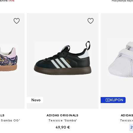
8,41 €
-14%
Posljednja najni
icu
Dodaj u košaricu
Dodaj 
Novo
KUPON
ALS
ADIDAS ORIGINALS
ADIDAS
ty Samba OG'
Tenisice 'Samba'
Tenisic
49,90 €
2