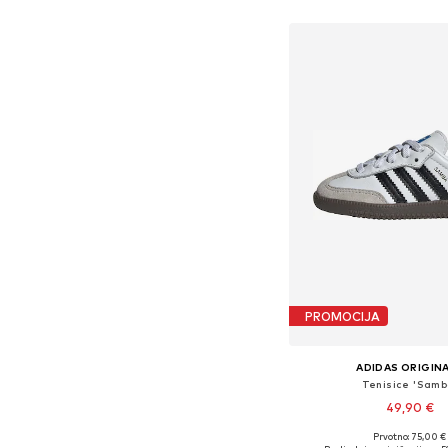
Dodaj u košar
PROMOCIJA
ADIDAS ORIGIN
Tenisice 'Samb
49,90 €
Prvotno: 75,00 €
Dostupno u više vel