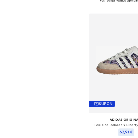
Posljednja najniža cijena:
5
Dodaj u košar
KUPON
ADIDAS ORIGIN
Tenisice 'Adidas x Liber
62,91 €