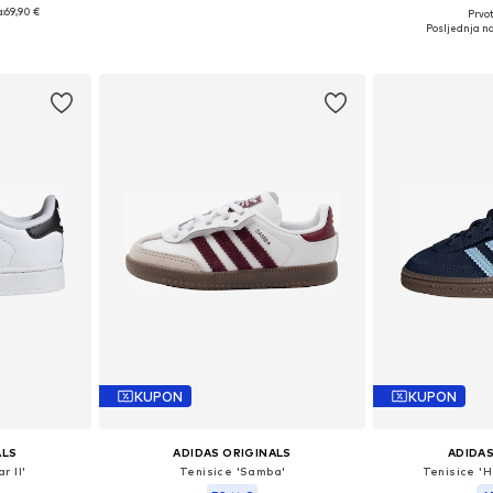
:
69,90 €
Prvot
Dostupno u više veličina
ičina
Dostupne veliči
Posljednja na
Dodaj u košaricu
icu
Dodaj 
KUPON
KUPON
ALS
ADIDAS ORIGINALS
ADIDAS
r II'
Tenisice 'Samba'
Tenisice 'H