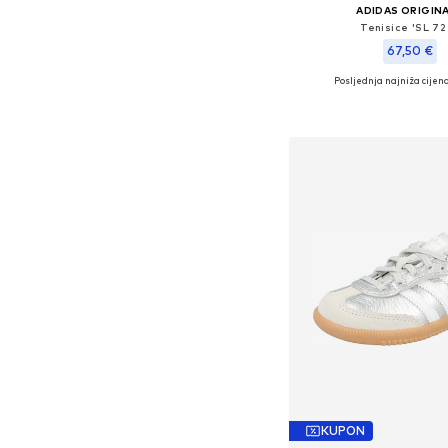
ADIDAS ORIGIN
Tenisice 'SL 72
67,50 €
Posljednja najniža cijena
Dostupno u više vel
Dodaj u košar
KUPON