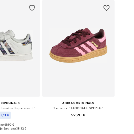
 ORIGINALS
ADIDAS ORIGINALS
y London Superstar II'
Tenisice 'HANDBALL SPEZIAL'
3,11 €
59,90 €
+
3
no: 69,90 €
Dostupno u više veličina
u više veličina
niža cijena:
38,32 €
Dodaj u košaricu