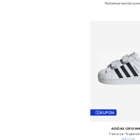
Posljednja najniža cijena
Dostupno u više vel
Dodaj u košar
KUPON
ADIDAS ORIGIN
Tenisice 'Supersta