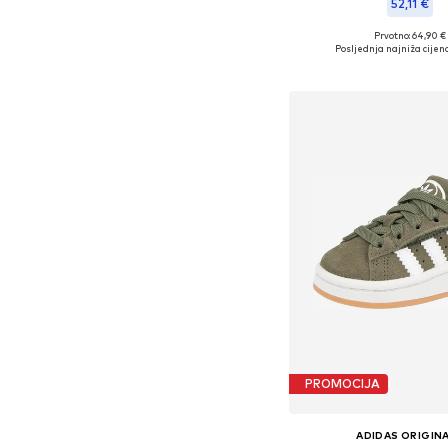
52,11 €
Prvotno: 64,90 €
Dostupno u više vel
Posljednja najniža cijena
Dodaj u košar
PROMOCIJA
ADIDAS ORIGIN