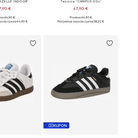
GAZELLE INDOOR'
Tenisice 'CAMPUS 00s'
7,90 €
47,90 €
no: 64,90 €
Prvotno: 64,90 €
u više veličina
Dostupno u više veličina
niža cijena:
44,90 €
Posljednja najniža cijena:
38,32 €
u košaricu
Dodaj u košaricu
KUPON