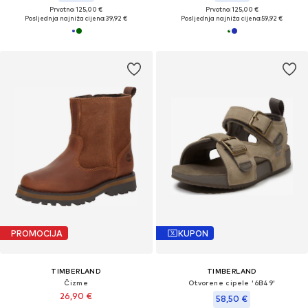
Prvotno: 125,00 €
Prvotno: 125,00 €
Posljednja najniža cijena:
39,92 €
Posljednja najniža cijena:
59,92 €
PROMOCIJA
KUPON
TIMBERLAND
TIMBERLAND
Čizme
Otvorene cipele '6B49'
26,90 €
58,50 €