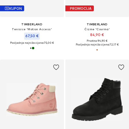
KUPON
PROMOCIJA
TIMBERLAND
TIMBERLAND
Tenisice 'Motion Access'
Čizme 'Courma'
84,90 €
67,50 €
Prvotno: 94,90 €
Posljednja najniža cijena:
75,00 €
Posljednja najniža cijena:
72,17 €