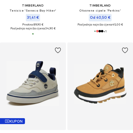
TIMBERLAND
TIMBERLAND
Tenisice 'Seneca Bay Hiker'
Otvorene cipele 'Perkins'
31,41 €
Od 40,50 €
Prvotno: 89,90 €
Posljednja najniža cijena:
45,00 €
Posljednja najniža cijena:
34,90 €
+
1
KUPON