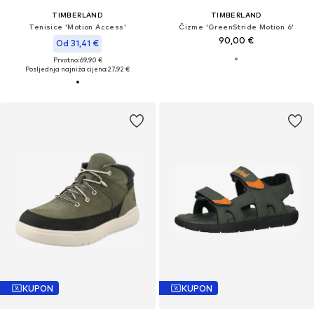
TIMBERLAND
TIMBERLAND
Tenisice 'Motion Access'
Čizme 'GreenStride Motion 6'
90,00 €
Od 31,41 €
Prvotno: 69,90 €
Posljednja najniža cijena:
27,92 €
KUPON
KUPON