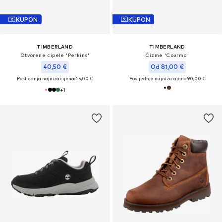
KUPON
KUPON
TIMBERLAND
TIMBERLAND
Otvorene cipele 'Perkins'
Čizme 'Courma'
40,50 €
Od 81,00 €
Posljednja najniža cijena:
45,00 €
Posljednja najniža cijena:
90,00 €
+
1