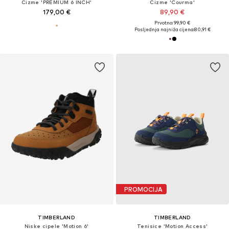
Čizme 'PREMIUM 6 INCH'
Čizme 'Courma'
179,00 €
89,90 €
Prvotno: 99,90 €
Posljednja najniža cijena:
80,91 €
PROMOCIJA
TIMBERLAND
TIMBERLAND
Niske cipele 'Motion 6'
Tenisice 'Motion Access'