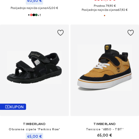
40,50 €
Prvotno: 79,90 €
Posljednja najniža cijena:
45,00 €
Posljednja najniža cijena:
67,92 €
+
1
KUPON
TIMBERLAND
TIMBERLAND
Otvorene cipele 'Perkins Row'
Tenisice '6B50 - TBT'
65,00 €
45,00 €