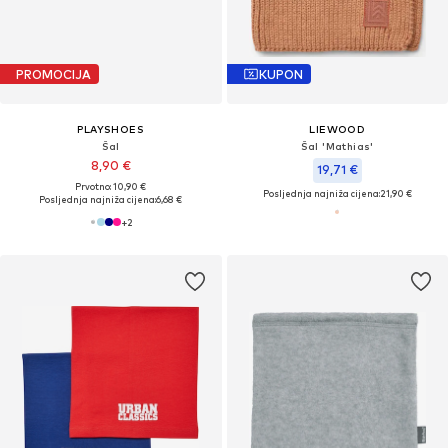
PROMOCIJA
KUPON
PLAYSHOES
LIEWOOD
Šal
Šal 'Mathias'
8,90 €
19,71 €
Prvotno: 10,90 €
Posljednja najniža cijena:
21,90 €
Posljednja najniža cijena:
6,68 €
+
2