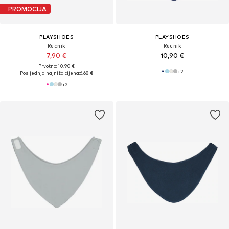
PROMOCIJA
PLAYSHOES
PLAYSHOES
Ručnik
Ručnik
7,90 €
10,90 €
Prvotno: 10,90 €
+
2
Posljednja najniža cijena:
6,68 €
+
2