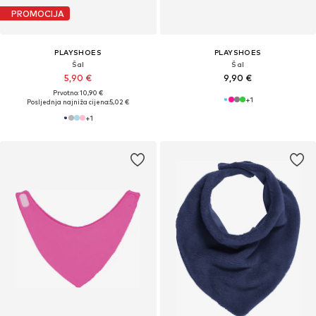
PROMOCIJA
PLAYSHOES
PLAYSHOES
Šal
Šal
5,90 €
9,90 €
Prvotno: 10,90 €
+
1
Posljednja najniža cijena:
5,02 €
+
1