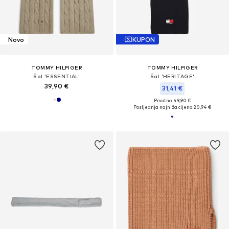
Novo
KUPON
TOMMY HILFIGER
TOMMY HILFIGER
Šal 'ESSENTIAL'
Šal 'HERITAGE'
39,90 €
31,41 €
Prvotno: 49,90 €
Posljednja najniža cijena:
20,94 €