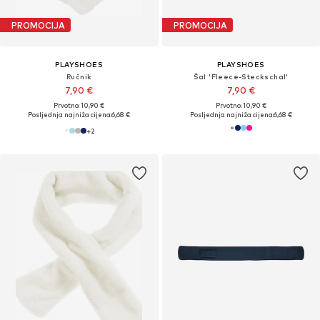
PROMOCIJA
PROMOCIJA
PLAYSHOES
PLAYSHOES
Ručnik
Šal 'Fleece-Steckschal'
7,90 €
7,90 €
Prvotno: 10,90 €
Prvotno: 10,90 €
Posljednja najniža cijena:
6,68 €
Posljednja najniža cijena:
6,68 €
+
2