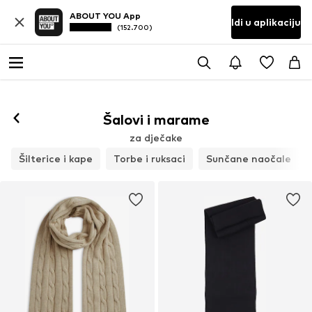
ABOUT YOU App
Idi u aplikaciju
(152.700)
Šalovi i marame
za dječake
Šilterice i kape
Torbe i ruksaci
Sunčane naočale