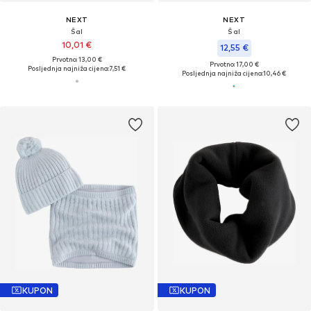
NEXT
NEXT
Šal
Šal
10,01 €
12,55 €
Prvotno: 13,00 €
Prvotno: 17,00 €
Posljednja najniža cijena:
7,51 €
Posljednja najniža cijena:
10,46 €
KUPON
KUPON