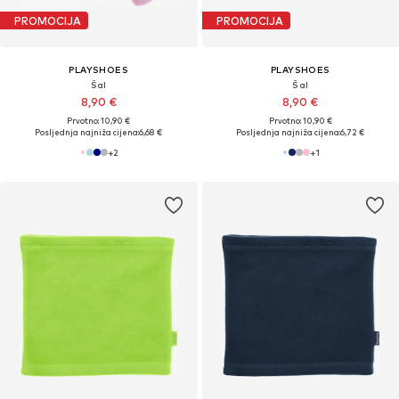
PROMOCIJA
PROMOCIJA
PLAYSHOES
PLAYSHOES
Šal
Šal
8,90 €
8,90 €
Prvotno: 10,90 €
Prvotno: 10,90 €
Posljednja najniža cijena:
6,68 €
Posljednja najniža cijena:
6,72 €
+
2
+
1