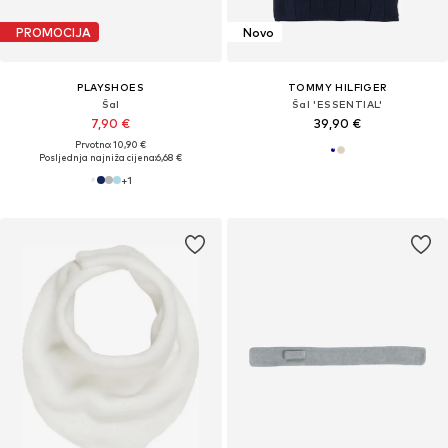
PROMOCIJA
Novo
PLAYSHOES
TOMMY HILFIGER
Šal
Šal 'ESSENTIAL'
7,90 €
39,90 €
Prvotno: 10,90 €
Posljednja najniža cijena:
6,68 €
+
1