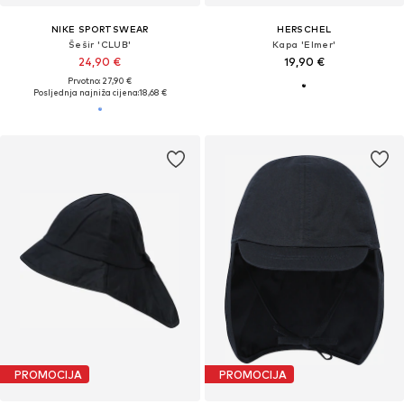
NIKE SPORTSWEAR
HERSCHEL
Šešir 'CLUB'
Kapa 'Elmer'
24,90 €
19,90 €
Prvotno: 27,90 €
Posljednja najniža cijena:
18,68 €
PROMOCIJA
PROMOCIJA