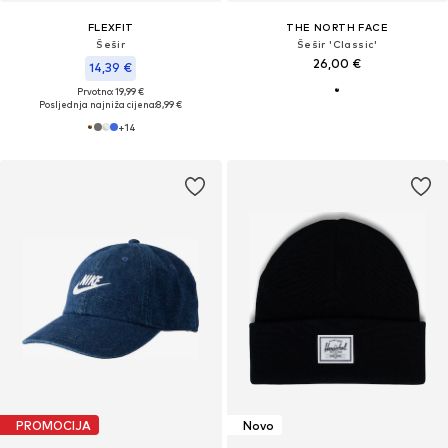
FLEXFIT
THE NORTH FACE
Šešir
Šešir 'Classic'
26,00 €
14,39 €
Prvotno: 19,99 €
Posljednja najniža cijena:
8,99 €
+
14
PROMOCIJA
Novo