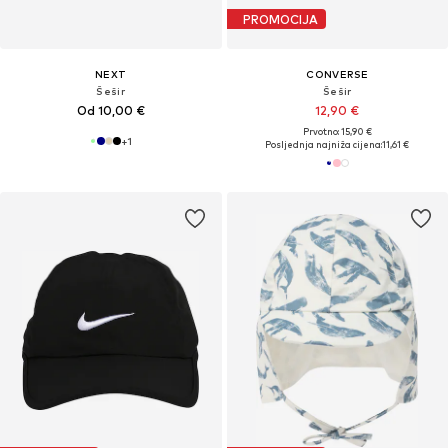
PROMOCIJA
NEXT
CONVERSE
Šešir
Šešir
Od 10,00 €
12,90 €
Prvotno: 15,90 €
+
1
Posljednja najniža cijena:
11,61 €