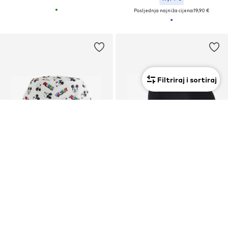
Posljednja najniža cijena:
19,90 €
Filtriraj i sortiraj
KUPON
NEXT
FLEXFIT
Šešir 'Mickey Mouse'
Šešir 'Classic'
18,00 €
14,39 €