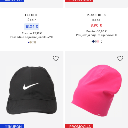
FLEXFIT
PLAYSHOES
Šešir
Kapa
8,90 €
13,04 €
Prvotno: 10,90 €
Prvotno: 22,99 €
Posljednja najniža cijena:
6,68 €
Posljednja najniža cijena:
13,49 €
+
2
KUPON
PROMOCIJA