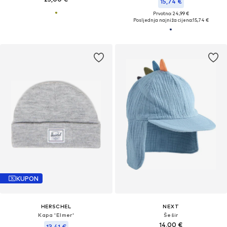
15,74 €
Prvotno: 24,99 €
Posljednja najniža cijena:
15,74 €
KUPON
HERSCHEL
NEXT
Kapa 'Elmer'
Šešir
14,00 €
13,41 €