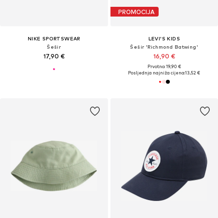
PROMOCIJA
NIKE SPORTSWEAR
LEVI'S KIDS
Šešir
Šešir 'Richmond Batwing'
17,90 €
16,90 €
Prvotno: 19,90 €
Posljednja najniža cijena:
13,52 €