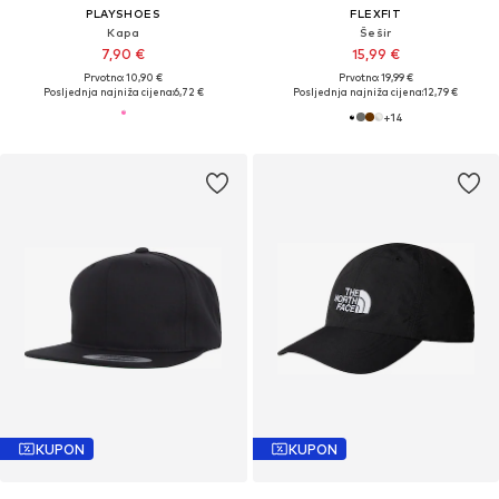
PLAYSHOES
FLEXFIT
Kapa
Šešir
7,90 €
15,99 €
Prvotno: 10,90 €
Prvotno: 19,99 €
Posljednja najniža cijena:
6,72 €
Posljednja najniža cijena:
12,79 €
+
14
KUPON
KUPON