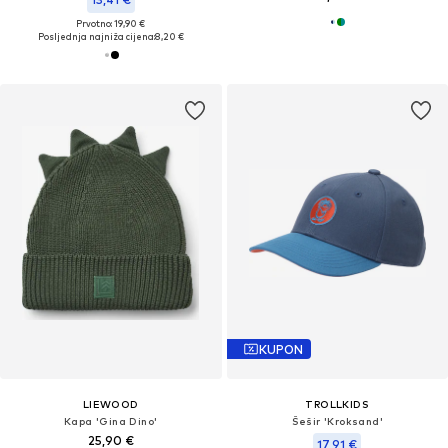
Prvotno: 19,90 €
Posljednja najniža cijena:
8,20 €
KUPON
LIEWOOD
TROLLKIDS
Kapa 'Gina Dino'
Šešir 'Kroksand'
25,90 €
17,91 €