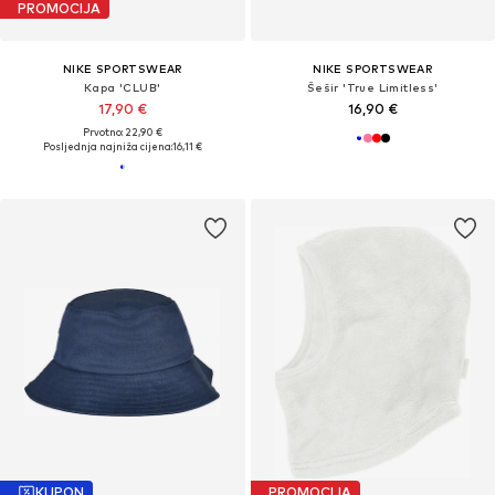
PROMOCIJA
NIKE SPORTSWEAR
NIKE SPORTSWEAR
Kapa 'CLUB'
Šešir 'True Limitless'
17,90 €
16,90 €
Prvotno: 22,90 €
Posljednja najniža cijena:
16,11 €
KUPON
PROMOCIJA