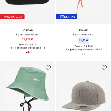
PROMOCIJA
KUPON
JORDAN
FINKID
Šešir 'JUMPMAN'
Šešir 'AURINKO'
17,90 €
25,11 €
Prvotno: 22,90 €
Prvotno: 34,90 €
Posljednja najniža cijena:
16,11 €
Posljednja najniža cijena:
19,53 €