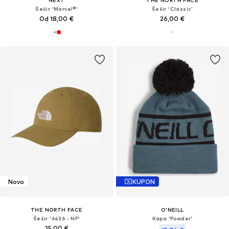
NEXT
THE NORTH FACE
Šešir 'Marvel®'
Šešir 'Classic'
Od 18,00 €
26,00 €
Novo
KUPON
THE NORTH FACE
O'NEILL
Šešir '6436 - NF'
Kapa 'Powder'
25,00 €