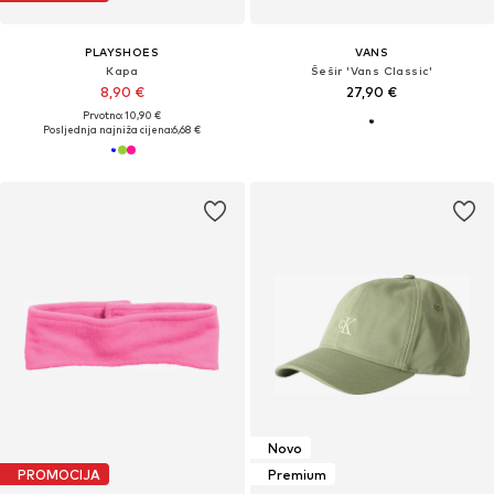
PLAYSHOES
VANS
Kapa
Šešir 'Vans Classic'
8,90 €
27,90 €
Prvotno: 10,90 €
Posljednja najniža cijena:
6,68 €
Novo
PROMOCIJA
Premium