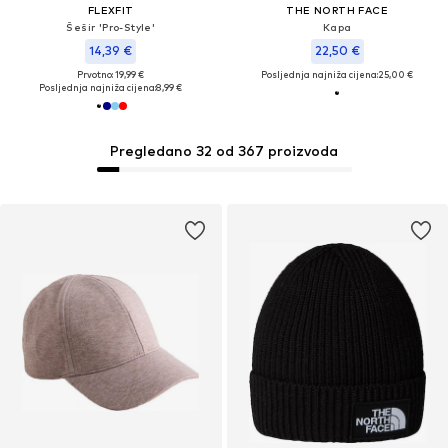
FLEXFIT
THE NORTH FACE
Šešir 'Pro-Style'
Kapa
14,39 €
22,50 €
Prvotno: 19,99 €
Posljednja najniža cijena:
25,00 €
Posljednja najniža cijena:
8,99 €
Pregledano 32 od 367 proizvoda