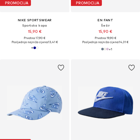
PROMOCIJA
PROMOCIJA
NIKE SPORTSWEAR
EN FANT
Sportska kapa
Šešir
15,90 €
15,90 €
Prvotno: 17,90 €
Prvotno: 19,90 €
Posljednja najniža cijena:
13,41 €
Posljednja najniža cijena:
14,31 €
+
1