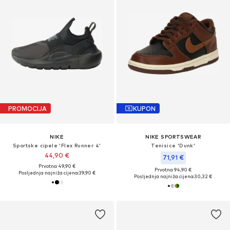
PROMOCIJA
KUPON
NIKE
NIKE SPORTSWEAR
Sportske cipele 'Flex Runner 4'
Tenisice 'Dunk'
44,90 €
71,91 €
Prvotno: 49,90 €
Prvotno: 94,90 €
Posljednja najniža cijena:
39,90 €
Posljednja najniža cijena:
30,32 €