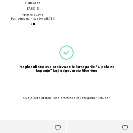
Natikače
17,50 €
Prvotno: 34,99 €
Posljednja najniža cijena:
15,75 €
Pregledali ste sve proizvode iz kategorije "Cipele za
kupanje" koji odgovaraju filterima
Ovdje ćete pronaći više proizvoda iz kategorije" Obuća"