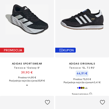
PROMOCIJA
KUPON
ADIDAS SPORTSWEAR
ADIDAS ORIGINALS
Tenisice 'Galaxy 8'
Tenisice 'SL 72 RS'
39,90 €
44,91 €
Prvotno: 44,90 €
Prvotno: 75,00 €
Posljednja najniža cijena:
35,91 €
Posljednja najniža cijena:
40,41 €
+
4