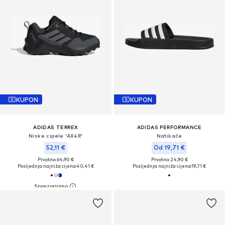
KUPON
KUPON
ADIDAS TERREX
ADIDAS PERFORMANCE
Niske cipele 'AX4R'
Natikače
52,11 €
Od 19,71 €
Prvotno: 64,90 €
Prvotno: 24,90 €
Posljednja najniža cijena:
40,41 €
Posljednja najniža cijena:
19,71 €