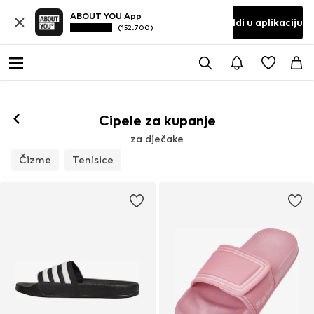
ABOUT YOU App
Idi u aplikaciju
(152.700)
Cipele za kupanje
za dječake
Čizme
Tenisice