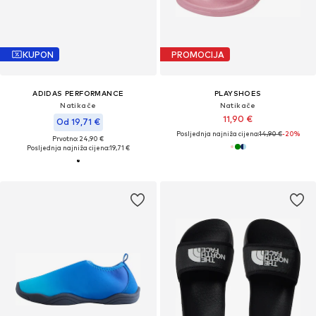
KUPON
PROMOCIJA
ADIDAS PERFORMANCE
PLAYSHOES
Natikače
Natikače
11,90 €
Od 19,71 €
Posljednja najniža cijena:
14,90 €
-20%
Prvotno: 24,90 €
Posljednja najniža cijena:
19,71 €