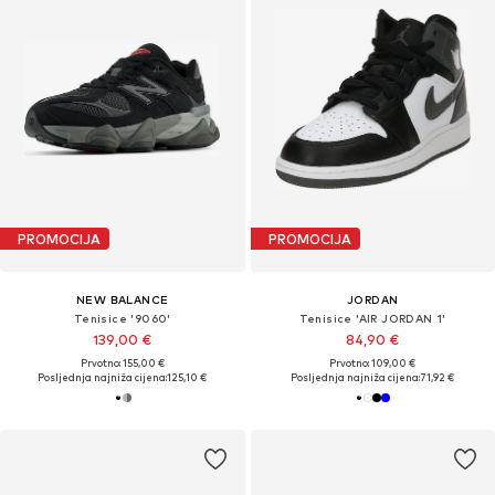
PROMOCIJA
PROMOCIJA
NEW BALANCE
JORDAN
Tenisice '9060'
Tenisice 'AIR JORDAN 1'
139,00 €
84,90 €
Prvotno: 155,00 €
Prvotno: 109,00 €
Posljednja najniža cijena:
125,10 €
Posljednja najniža cijena:
71,92 €