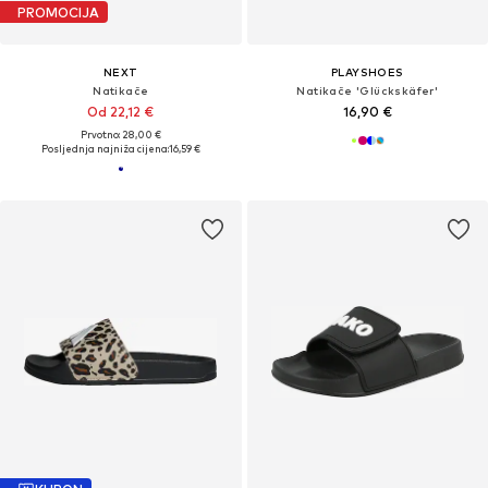
PROMOCIJA
NEXT
PLAYSHOES
Natikače
Natikače 'Glückskäfer'
Od 22,12 €
16,90 €
Prvotno: 28,00 €
Posljednja najniža cijena:
16,59 €