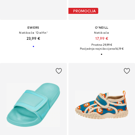
PROMOCIJA
EWERS
O'NEILL
Natikače 'Delfin'
Natikače
23,99 €
17,99 €
Prvotno: 29,99 €
Posljednja najniža cijena:
16,19 €