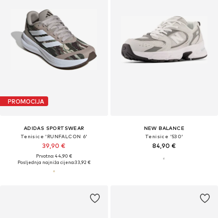
PROMOCIJA
ADIDAS SPORTSWEAR
NEW BALANCE
Tenisice 'RUNFALCON 6'
Tenisice '530'
39,90 €
84,90 €
Prvotno: 44,90 €
Posljednja najniža cijena:
33,92 €