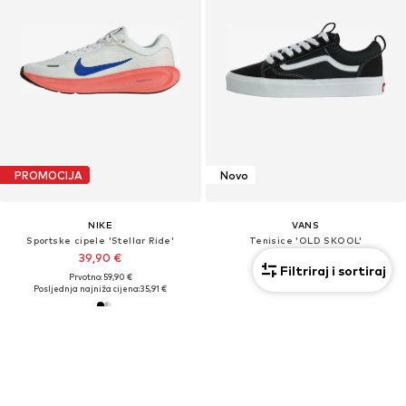
PROMOCIJA
Novo
NIKE
VANS
Sportske cipele 'Stellar Ride'
Tenisice 'OLD SKOOL'
39,90 €
69,90 €
Filtriraj i sortiraj
Prvotno: 59,90 €
Posljednja najniža cijena:
35,91 €