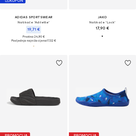
KUPON
ADIDAS SPORTSWEAR
JAKO
Natikače 'Adilette'
Natikače 'Lock'
17,90 €
19,71 €
Prvotno: 24,90 €
Posljednja najniža cijena:
17,52 €
PROMOCIJA
PROMOCIJA