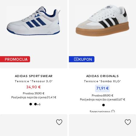
PROMOCIJA
KUPON
ADIDAS SPORTSWEAR
ADIDAS ORIGINALS
Tenisice 'Tensaur 3.0'
Tenisice 'Samba XLG'
34,90 €
71,91 €
Prvotno: 39,90 €
Prvotno: 89,90 €
Posljednja najniža cijena:
31,41 €
Posljednja najniža cijena:
63,67 €
+
6