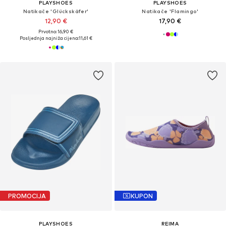
PLAYSHOES
PLAYSHOES
Natikače 'Glückskäfer'
Natikače 'Flamingo'
12,90 €
17,90 €
Prvotno: 16,90 €
Posljednja najniža cijena:
11,61 €
PROMOCIJA
KUPON
PLAYSHOES
REIMA