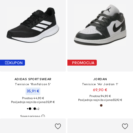
KUPON
PROMOCIJA
ADIDAS SPORTSWEAR
JORDAN
Tenisice 'Runfalcon 5'
Tenisice 'Air Jordan 1'
69,90 €
35,91 €
Prvotno: 94,90 €
Prvotno: 44,90 €
Posljednja najniža cijena:
55,92 €
Posljednja najniža cijena:
35,91 €
+
2