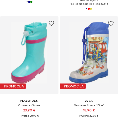
Prvotno: 39,90 €
Posljednja najniža cijena:
29,61 €
PROMOCIJA
PROMOCIJA
PLAYSHOES
BECK
Gumene čizme
Gumene čizme 'Fire'
23,90 €
18,90 €
Prvotno: 28,90 €
Prvotno: 22,90 €