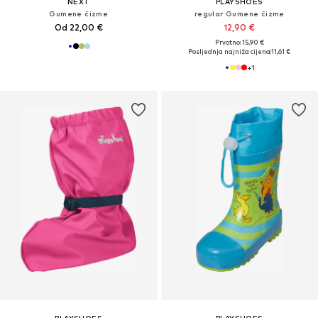
NEXT
PLAYSHOES
Gumene čizme
regular Gumene čizme
Od 22,00 €
12,90 €
Prvotno: 15,90 €
Posljednja najniža cijena:
11,61 €
+
1