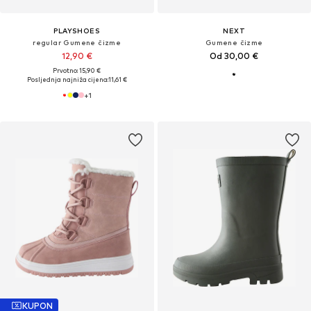
PLAYSHOES
NEXT
regular Gumene čizme
Gumene čizme
12,90 €
Od 30,00 €
Prvotno: 15,90 €
Posljednja najniža cijena:
11,61 €
+
1
KUPON