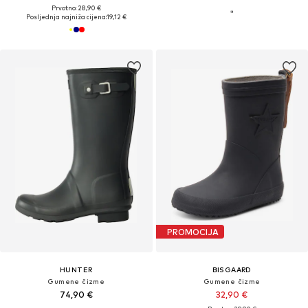
Prvotno: 28,90 €
Posljednja najniža cijena:
19,12 €
PROMOCIJA
HUNTER
BISGAARD
Gumene čizme
Gumene čizme
74,90 €
32,90 €