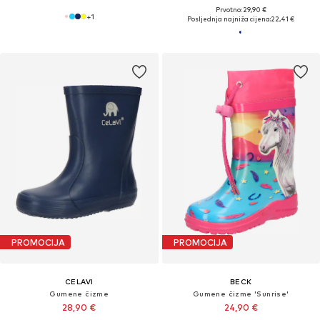
Prvotno: 29,90 €
+
1
Posljednja najniža cijena:
22,41 €
PROMOCIJA
PROMOCIJA
CELAVI
BECK
Gumene čizme
Gumene čizme 'Sunrise'
28,90 €
24,90 €