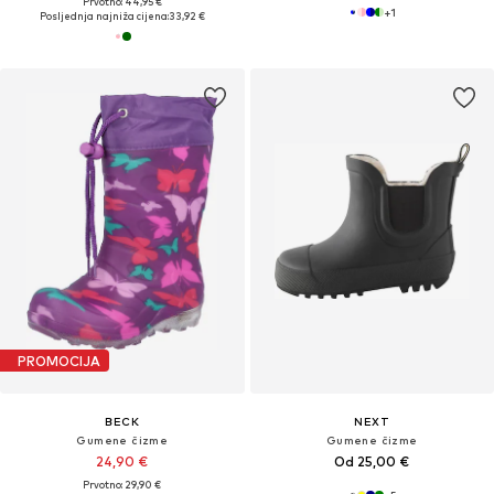
Prvotno: 44,95 €
+
1
Posljednja najniža cijena:
33,92 €
PROMOCIJA
BECK
NEXT
Gumene čizme
Gumene čizme
24,90 €
Od 25,00 €
Prvotno: 29,90 €