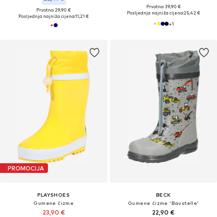
Prvotno: 39,90 €
Prvotno: 29,90 €
Posljednja najniža cijena:
25,42 €
Posljednja najniža cijena:
11,21 €
+
1
PROMOCIJA
PLAYSHOES
BECK
Gumene čizme
Gumene čizme 'Baustelle'
23,90 €
22,90 €