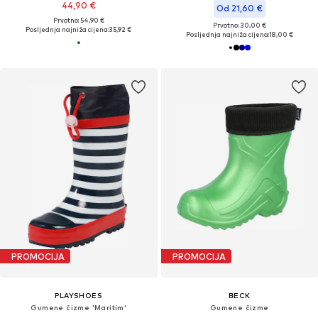
44,90 €
Od 21,60 €
Prvotno: 54,90 €
Prvotno: 30,00 €
Posljednja najniža cijena:
35,92 €
Posljednja najniža cijena:
18,00 €
PROMOCIJA
PROMOCIJA
PLAYSHOES
BECK
Gumene čizme 'Maritim'
Gumene čizme