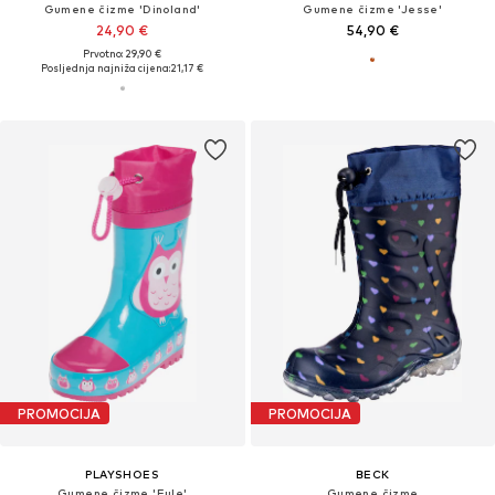
Gumene čizme 'Dinoland'
Gumene čizme 'Jesse'
24,90 €
54,90 €
Prvotno: 29,90 €
Posljednja najniža cijena:
21,17 €
PROMOCIJA
PROMOCIJA
PLAYSHOES
BECK
Gumene čizme 'Eule'
Gumene čizme