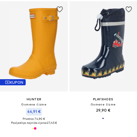
KUPON
HUNTER
PLAYSHOES
Gumene čizme
Gumene čizme
29,90 €
44,91 €
Prvotno: 74,90 €
Posljednja najniža cijena:
27,45 €