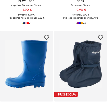
PLAYSHOES
BECK
regular Gumene čizme
Gumene čizme
12,90 €
19,90 €
Prvotno: 15,90 €
Prvotno: 24,90 €
Posljednja najniža cijena:
10,32 €
Posljednja najniža cijena:
19,71 €
+
1
+
6
PROMOCIJA