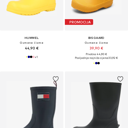
PROMOCIJA
HUMMEL
BISGAARD
Gumene čizme
Gumene čizme
44,90 €
39,90 €
Prvotno: 44,90 €
+
1
Posljednja najniža cijena:
33,92 €