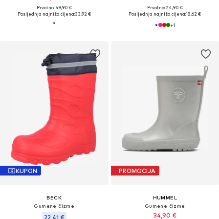
Prvotno: 49,90 €
Prvotno: 24,90 €
Posljednja najniža cijena:
33,92 €
Posljednja najniža cijena:
18,62 €
+
1
KUPON
PROMOCIJA
BECK
HUMMEL
Gumene čizme
Gumene čizme
34,90 €
22,41 €