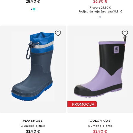
28,90 €
26,90 €
Prvotno: 29,90 €
Posljednja najniža cijena:
18,81 €
PROMOCIJA
PLAYSHOES
COLOR KIDS
Gumene čizme
Gumene čizme
32,90 €
32,90 €