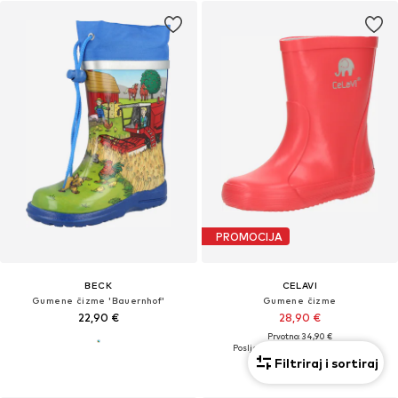
PROMOCIJA
BECK
CELAVI
Gumene čizme 'Bauernhof'
Gumene čizme
22,90 €
28,90 €
Prvotno: 34,90 €
Posljednja najniža cijena:
25,42 €
Filtriraj i sortiraj
+
1