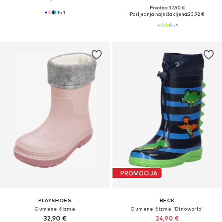
Prvotno: 37,90 €
+
1
Posljednja najniža cijena:
23,92 €
+
1
PROMOCIJA
PLAYSHOES
BECK
Gumene čizme
Gumene čizme 'Dinoworld'
32,90 €
24,90 €