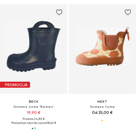
PROMOCIJA
BECK
NEXT
Gumene čizme 'Rainies'
Gumene čizme
19,90 €
Od 25,00 €
Prvotno: 24,90 €
Posljednja najniža cijena:
18,62 €