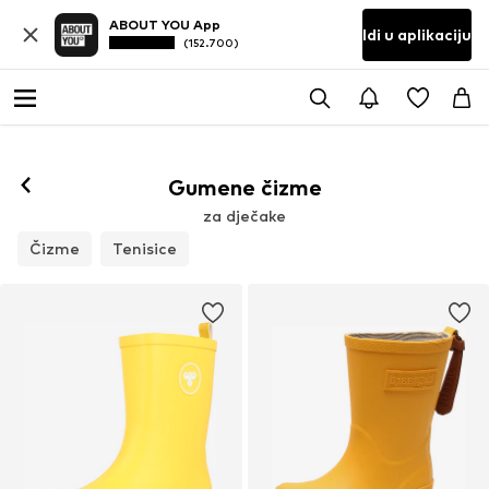
ABOUT YOU App
Idi u aplikaciju
(152.700)
Gumene čizme
za dječake
Čizme
Tenisice