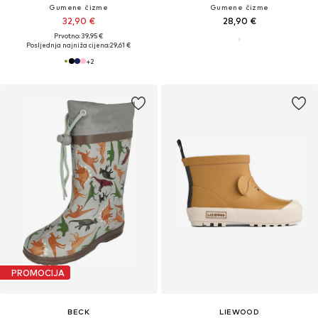
Gumene čizme
Gumene čizme
32,90 €
28,90 €
Prvotno: 39,95 €
Posljednja najniža cijena:
29,61 €
+
2
PROMOCIJA
BECK
LIEWOOD