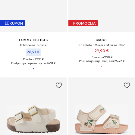
KUPON
PROMOCIJA
TOMMY HILFIGER
CROCS
Otvorene cipele
Sandale 'Minnie Mouse Cls'
29,90 €
26,91 €
Prvotno: 49,90 €
Prvotno: 39,95 €
Posljednja najniža cijena:
25,42 €
Posljednja najniža cijena:
26,91 €