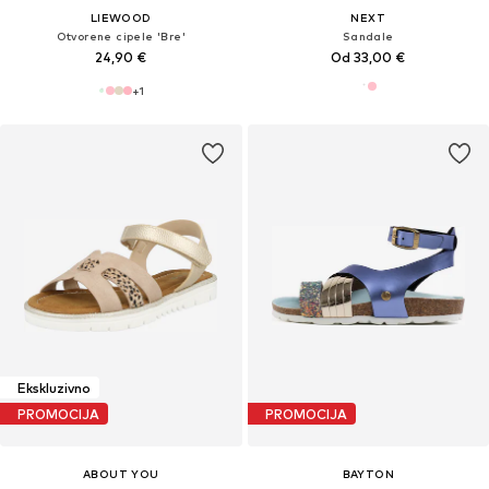
LIEWOOD
NEXT
Otvorene cipele 'Bre'
Sandale
24,90 €
Od 33,00 €
+
1
Ekskluzivno
PROMOCIJA
PROMOCIJA
ABOUT YOU
BAYTON