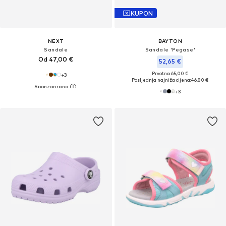
KUPON
NEXT
BAYTON
Sandale
Sandale 'Pegase'
Od 47,00 €
52,65 €
Prvotno: 65,00 €
+
3
Posljednja najniža cijena:
46,80 €
+
3