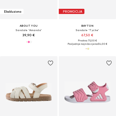
Ekskluzivno
PROMOCIJA
ABOUT YOU
BAYTON
Sandale 'Amanda'
Sandale 'Tyche'
39,90 €
67,50 €
Prvotno: 75,00 €
Posljednja najniža cijena:
54,00 €