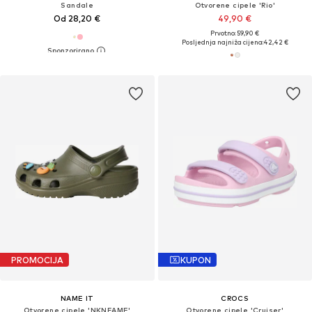
Sandale
Otvorene cipele 'Rio'
Od 28,20 €
49,90 €
Prvotno: 59,90 €
Posljednja najniža cijena:
42,42 €
PROMOCIJA
KUPON
NAME IT
CROCS
Otvorene cipele 'NKNFAME'
Otvorene cipele 'Cruiser'