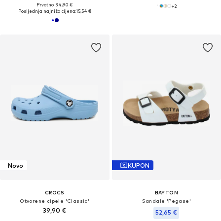
Prvotno: 34,90 €
+
2
Posljednja najniža cijena:
15,54 €
Novo
KUPON
CROCS
BAYTON
Otvorene cipele 'Classic'
Sandale 'Pegase'
39,90 €
52,65 €