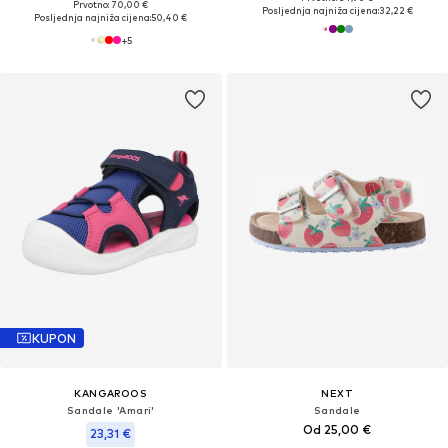
Prvotno: 70,00 €
Posljednja najniža cijena:
32,22 €
Posljednja najniža cijena:
50,40 €
+
5
KUPON
KANGAROOS
NEXT
Sandale 'Amari'
Sandale
Od 25,00 €
23,31 €