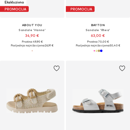
Ekskluzivno
PROMOCIJA
PROMOCIJA
ABOUT YOU
BAYTON
Sandale 'Hanna'
Sandale 'Rhea'
34,90 €
63,00 €
Prvotno: 49,90 €
Prvotno: 70,00 €
Posljednja najniža cijena:
26,91 €
Posljednja najniža cijena:
50,40 €