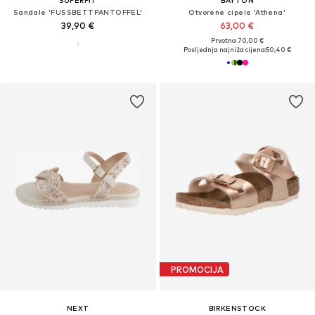
SUPERFIT
BAYTON
Sandale 'FUSSBETTPANTOFFEL'
Otvorene cipele 'Athena'
39,90 €
63,00 €
Prvotno: 70,00 €
Posljednja najniža cijena:
50,40 €
PROMOCIJA
NEXT
BIRKENSTOCK