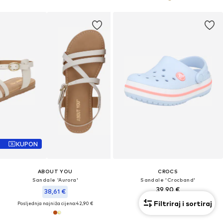
KUPON
ABOUT YOU
CROCS
Sandale 'Aurora'
Sandale 'Crocband'
39,90 €
38,61 €
Filtriraj i sortiraj
Posljednja najniža cijena:
42,90 €
+
3