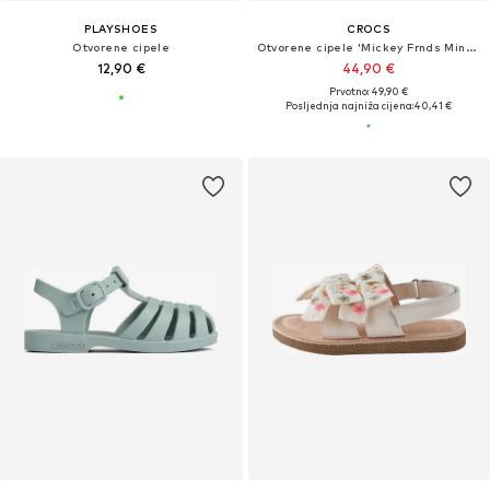
PLAYSHOES
CROCS
Otvorene cipele
Otvorene cipele 'Mickey Frnds Minnie Cls'
12,90 €
44,90 €
Prvotno: 49,90 €
Posljednja najniža cijena:
40,41 €