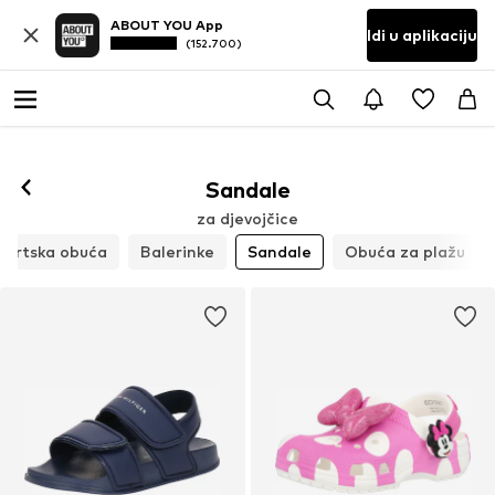
ABOUT YOU App
Idi u aplikaciju
(152.700)
Sandale
za djevojčice
portska obuća
Balerinke
Sandale
Obuća za plažu