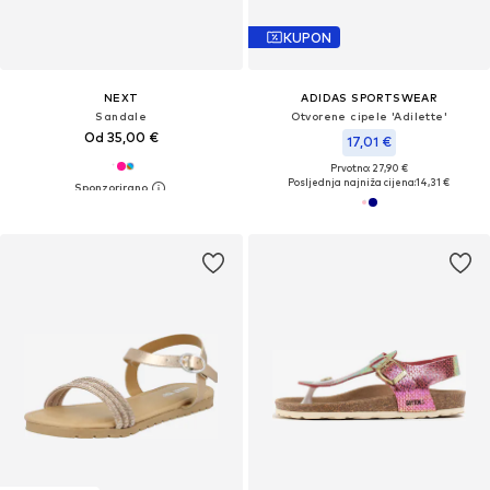
KUPON
NEXT
ADIDAS SPORTSWEAR
Sandale
Otvorene cipele 'Adilette'
Od 35,00 €
17,01 €
Prvotno: 27,90 €
Posljednja najniža cijena:
14,31 €