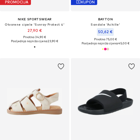
PROMOCIJA
KUPON
NIKE SPORTSWEAR
BAYTON
Otvorene cipele 'Sunray Protect 4'
Sandale 'Achille'
27,90 €
50,62 €
Prvotno: 34,90 €
Prvotno: 75,00 €
Posljednja najniža cijena:
23,90 €
Posljednja najniža cijena:
45,00 €