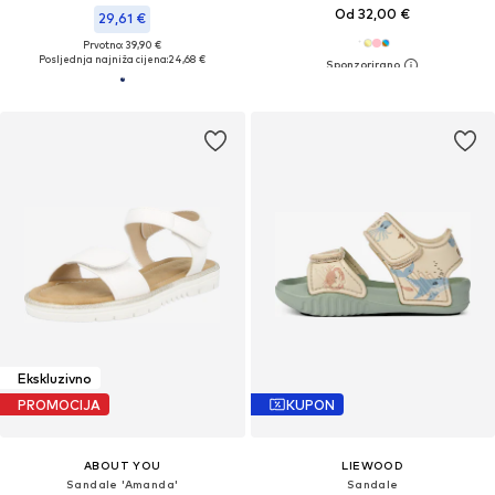
Od 32,00 €
29,61 €
Prvotno: 39,90 €
Posljednja najniža cijena:
24,68 €
Ekskluzivno
PROMOCIJA
KUPON
ABOUT YOU
LIEWOOD
Sandale 'Amanda'
Sandale