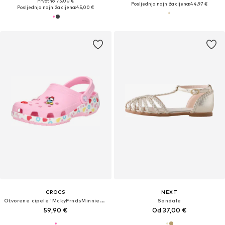
Prvotno: 75,00 €
Posljednja najniža cijena:
44,97 €
Posljednja najniža cijena:
45,00 €
CROCS
NEXT
Otvorene cipele 'MckyFrndsMinnieCls'
Sandale
59,90 €
Od 37,00 €