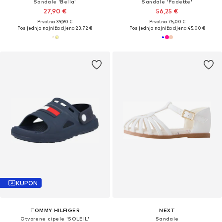
Sandale 'Bella'
Sandale 'Fadette'
27,90 €
56,25 €
Prvotno: 39,90 €
Prvotno: 75,00 €
Posljednja najniža cijena:
23,72 €
Posljednja najniža cijena:
45,00 €
KUPON
TOMMY HILFIGER
NEXT
Otvorene cipele 'SOLEIL'
Sandale