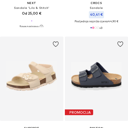
NEXT
CROCS
Sandale 'Lilo & Stitch'
Sandale
Od 25,00 €
40,41 €
Posljednja najniža cijena:
44,90 €
+
3
PROMOCIJA