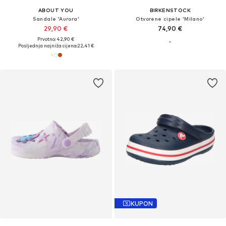
ABOUT YOU
BIRKENSTOCK
Sandale 'Aurora'
Otvorene cipele 'Milano'
29,90 €
74,90 €
Prvotno: 42,90 €
Posljednja najniža cijena:
22,41 €
KUPON