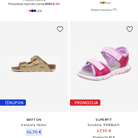
+
1
Posljednja najniža cijena:
29,90 €
-6%
+
20
KUPON
PROMOCIJA
BAYTON
SUPERFIT
Sandale 'Atlas'
Sandale 'PEBBLES'
47,90 €
56,70 €
Prvotno: 54,90 €