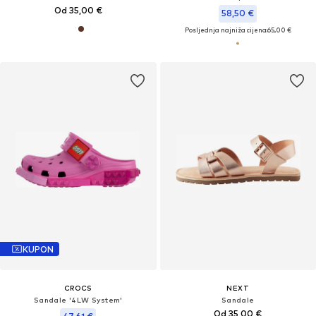
Od 35,00 €
58,50 €
Posljednja najniža cijena:
65,00 €
KUPON
CROCS
NEXT
Sandale '4LW System'
Sandale
Od 35,00 €