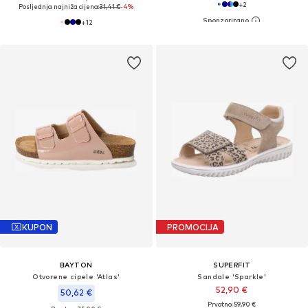
+
2
Posljednja najniža cijena:
31,41 €
-4%
+
12
KUPON
PROMOCIJA
BAYTON
SUPERFIT
Otvorene cipele 'Atlas'
Sandale 'Sparkle'
52,90 €
50,62 €
Prvotno: 59,90 €