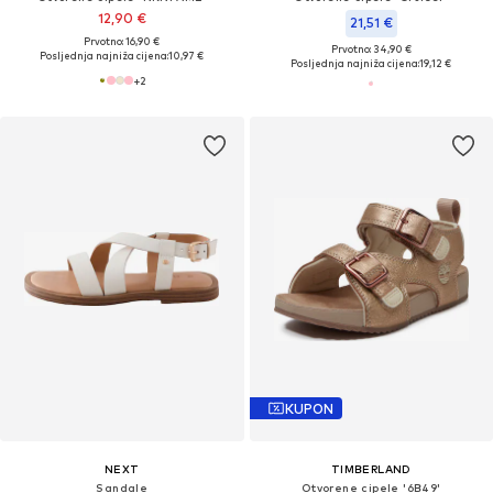
12,90 €
21,51 €
Prvotno: 16,90 €
Prvotno: 34,90 €
Posljednja najniža cijena:
10,97 €
Posljednja najniža cijena:
19,12 €
+
2
KUPON
NEXT
TIMBERLAND
Sandale
Otvorene cipele '6B49'