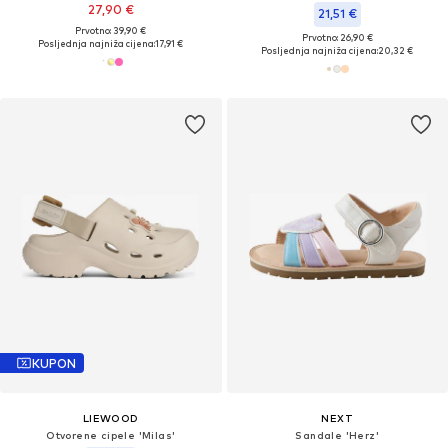
27,90 €
21,51 €
Prvotno: 39,90 €
Prvotno: 26,90 €
Posljednja najniža cijena:
17,91 €
Posljednja najniža cijena:
20,32 €
KUPON
LIEWOOD
NEXT
Otvorene cipele 'Milas'
Sandale 'Herz'