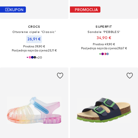
KUPON
PROMOCIJA
CROCS
SUPERFIT
Otvorene cipele 'Classic'
Sandale 'PEBBLES'
34,90 €
26,91 €
Prvotno: 49,90 €
Prvotno: 39,90 €
Posljednja najniža cijena:
29,67 €
Posljednja najniža cijena:
25,11 €
+
20