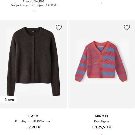
Prvotno: 34,95 €
Posljednja najniža cijena:
24,57 €
Novo
LMTD
MINOTI
Kardigan 'NLFKleave'
Kardigan
37,90 €
Od 25,90 €