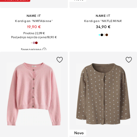
NAME IT
NAME IT
Kardigan 'NMFAbinne'
Kardigan 'NKFLEMINA'
19,90 €
34,90 €
Prvotno: 22,99 €
Posljednja najniža cijena:
18,90 €
Novo