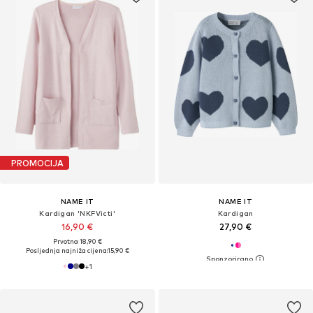
PROMOCIJA
NAME IT
NAME IT
Kardigan 'NKFVicti'
Kardigan
16,90 €
27,90 €
Prvotno: 18,90 €
Posljednja najniža cijena:
15,90 €
+
1