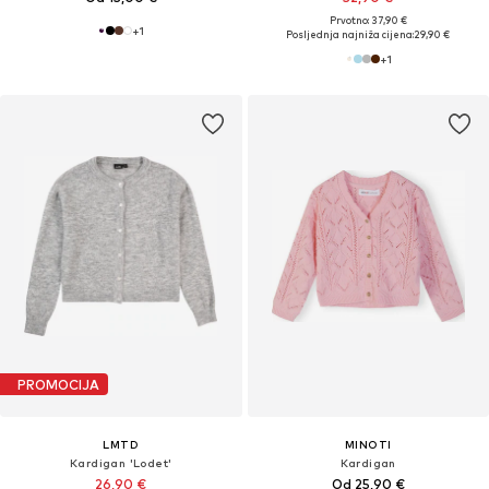
Prvotno: 37,90 €
+
1
Posljednja najniža cijena:
29,90 €
+
1
PROMOCIJA
LMTD
MINOTI
Kardigan 'Lodet'
Kardigan
26,90 €
Od 25,90 €