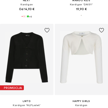
NEXT
MANGO KIDS
Kardigan
Kardigan 'DAISY'
Od 14,93 €
19,90 €
+
4
PROMOCIJA
LMTD
HAPPY GIRLS
Kardigan 'NLFLodet'
Kardigan