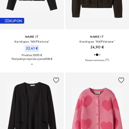
KUPON
NAME IT
NAME IT
Kardigan 'NKFSaluna'
Kardigan 'NKFValane'
24,90 €
22,41 €
Prvotno: 29,90 €
Posljednja najniža cijena:
9,96 €