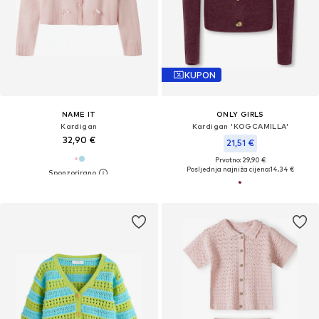
KUPON
NAME IT
ONLY GIRLS
Kardigan
Kardigan 'KOGCAMILLA'
32,90 €
21,51 €
Prvotno: 29,90 €
Posljednja najniža cijena:
14,34 €