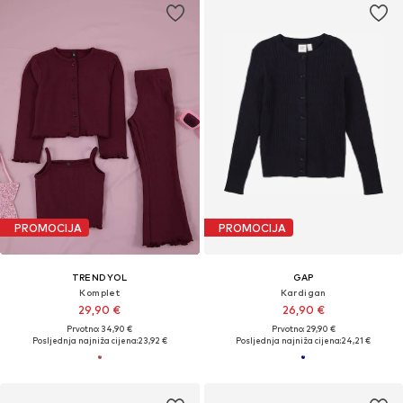
PROMOCIJA
PROMOCIJA
TRENDYOL
GAP
Komplet
Kardigan
29,90 €
26,90 €
Prvotno: 34,90 €
Prvotno: 29,90 €
Posljednja najniža cijena:
23,92 €
Posljednja najniža cijena:
24,21 €