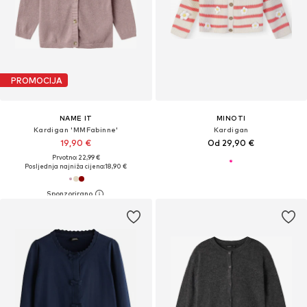
PROMOCIJA
NAME IT
MINOTI
Kardigan 'MMFabinne'
Kardigan
19,90 €
Od 29,90 €
Prvotno: 22,99 €
Posljednja najniža cijena:
18,90 €