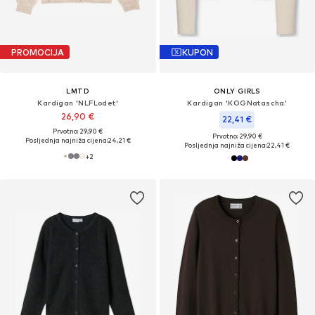
PROMOCIJA
KUPON
LMTD
ONLY GIRLS
Kardigan 'NLFLodet'
Kardigan 'KOGNatascha'
26,90 €
22,41 €
Prvotno: 29,90 €
Prvotno: 29,90 €
Posljednja najniža cijena:
24,21 €
Posljednja najniža cijena:
22,41 €
+
2