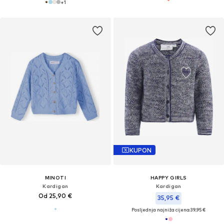
+
1
KUPON
MINOTI
HAPPY GIRLS
Kardigan
Kardigan
Od 25,90 €
35,95 €
Posljednja najniža cijena:
39,95 €