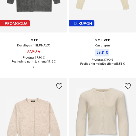
PROMOCIJA
KUPON
LMTD
S.OLIVER
Kardigan 'NLFNAVA'
Kardigan
37,90 €
25,11 €
Prvotno: 47,90 €
Prvotno: 37,90 €
Posljednja najniža cijena:
15,16 €
Posljednja najniža cijena:
19,53 €