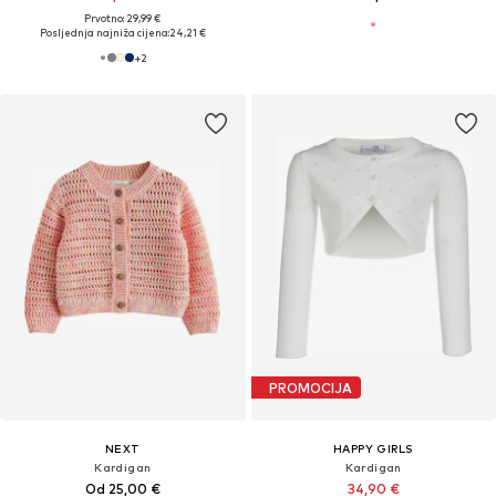
Prvotno: 29,99 €
Posljednja najniža cijena:
24,21 €
+
2
PROMOCIJA
NEXT
HAPPY GIRLS
Kardigan
Kardigan
Od 25,00 €
34,90 €