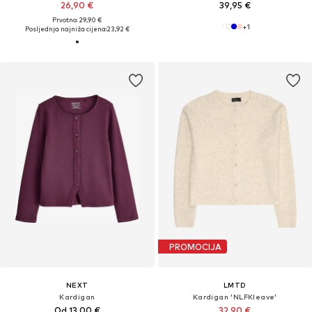
26,90 €
39,95 €
Prvotno: 29,90 €
+
1
Posljednja najniža cijena:
23,92 €
PROMOCIJA
NEXT
LMTD
Kardigan
Kardigan 'NLFKleave'
Od 13,00 €
32,90 €