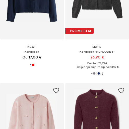
PROMOCIJA
NEXT
LMTD
Kardigan
Kardigan 'NLFLODET'
Od 17,00 €
26,90 €
Prvotno: 29,99 €
Posljednja najniža cijena:
23,99 €
+
2