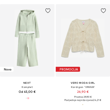
Novo
PROMOCIJA
NEXT
VERO MODA GIRL
Komplet
Kardigan 'VMAVA'
Od 45,00 €
26,90 €
Prvotno: 29,90 €
Posljednja najniža cijena:
24,21 €