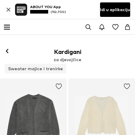
ABOUT YOU App
Idi u aplikaciju
(152.700)
Kardigani
za djevojčice
Sweater majice i trenirke