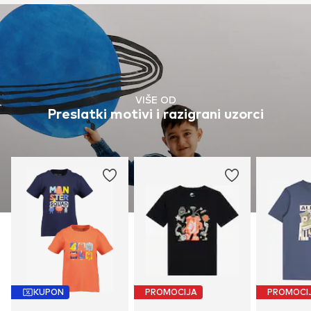
VIŠE OD
Preslatki motivi i razigrani uzorci
KUPON
PROMOCIJA
PROMOCI