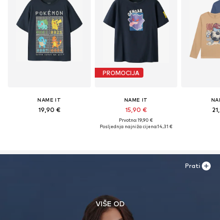
PROMOCIJA
NAME IT
NAME IT
NA
19,90 €
15,90 €
21
Prvotno: 19,90 €
Posljednja najniža cijena:
14,31 €
Prati
VIŠE OD