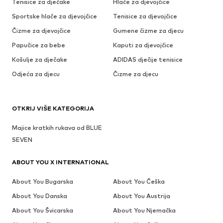
Tenisice za dječake
Hlače za djevojčice
Sportske hlače za djevojčice
Tenisice za djevojčice
Čizme za djevojčice
Gumene čizme za djecu
Papučice za bebe
Kaputi za djevojčice
Košulje za dječake
ADIDAS dječije tenisice
Odjeća za djecu
Čizme za djecu
OTKRIJ VIŠE KATEGORIJA
Majice kratkih rukava od BLUE
SEVEN
ABOUT YOU X INTERNATIONAL
About You Bugarska
About You Češka
About You Danska
About You Austrija
About You Švicarska
About You Njemačka