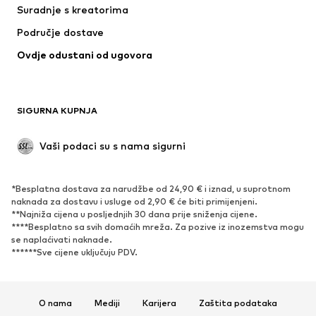
Suradnje s kreatorima
Područje dostave
Ovdje odustani od ugovora
SIGURNA KUPNJA
Vaši podaci su s nama sigurni
*Besplatna dostava za narudžbe od 24,90 € i iznad, u suprotnom
naknada za dostavu i usluge od 2,90 € će biti primijenjeni.
**Najniža cijena u posljednjih 30 dana prije sniženja cijene.
****Besplatno sa svih domaćih mreža. Za pozive iz inozemstva mogu
se naplaćivati ​​naknade.
******Sve cijene uključuju PDV.
O nama
Mediji
Karijera
Zaštita podataka