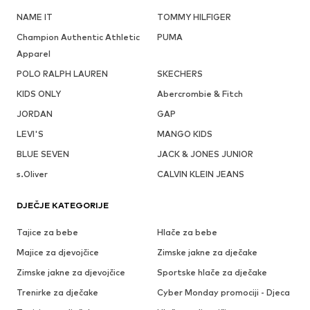
NAME IT
TOMMY HILFIGER
Champion Authentic Athletic
PUMA
Apparel
POLO RALPH LAUREN
SKECHERS
KIDS ONLY
Abercrombie & Fitch
JORDAN
GAP
LEVI'S
MANGO KIDS
BLUE SEVEN
JACK & JONES JUNIOR
s.Oliver
CALVIN KLEIN JEANS
DJEČJE KATEGORIJE
Tajice za bebe
Hlače za bebe
Majice za djevojčice
Zimske jakne za dječake
Zimske jakne za djevojčice
Sportske hlače za dječake
Trenirke za dječake
Cyber Monday promociji - Djeca