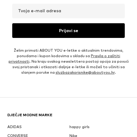
Tvoja e-mail adresa
Prijavi se
Želim primati ABOUT YOU e-letke o aktualnim trendovima,
ponudama i kupon kodovima u skladu sa
Pravila o zaštiti
privatnosti
. Na kraju svakog newslettera postoji opcija za povući
svoj pristanak i otkazati daljnje e-letke ili možeš to učiniti sa
slanjem poruke na
sluzbazakorisnike@aboutyou.hr
.
DJEČJE MODNE MARKE
ADIDAS
happy girls
CONVERSE
Nike