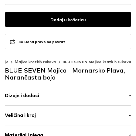
Dodaj u košaricu
30 Dana pravo na povrat
šulje
Majice kratkih rukava
BLUE SEVEN Majice kratkih rukava
BLUE SEVEN Majica - Mornarsko Plava,
Narančasta boja
Dizajn i dodaci
Motiv print
Veličina i kroj
Jersey
Okrugli izrez
Paket: Pakiranje od 2
Prekriveni rub/šav
Materijal i njega