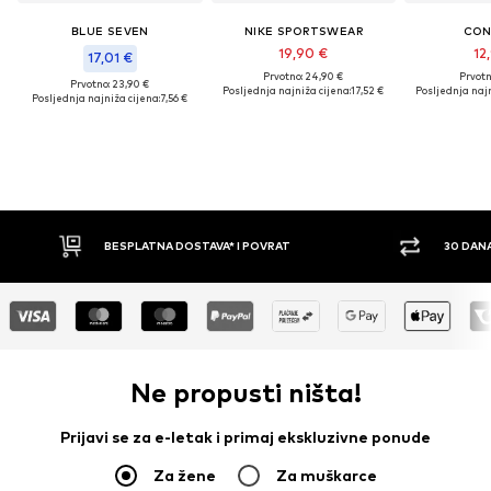
BLUE SEVEN
NIKE SPORTSWEAR
CON
19,90 €
12
17,01 €
Prvotno: 24,90 €
Prvotn
Prvotno: 23,90 €
Posljednja najniža cijena:
17,52 €
Posljednja najn
Posljednja najniža cijena:
7,56 €
ESPLATNA DOSTAVA* I POVRAT
30 DANA PRAVO NA POVRA
Ne propusti ništa!
Prijavi se za e-letak i primaj ekskluzivne ponude
Za žene
Za muškarce