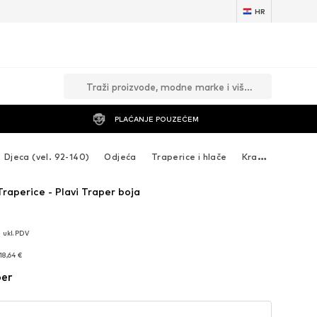
HR
PLAĆANJE POUZEĆEM
Djeca (vel. 92-140)
Odjeća
Traperice i hlače
Kratke hlače
raperice - Plavi Traper boja
ukl. PDV
ukl. PDV
18,64 €
18,64 €
per