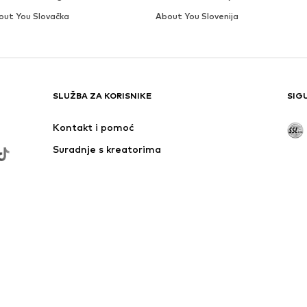
out You Slovačka
About You Slovenija
SLUŽBA ZA KORISNIKE
SIG
Kontakt i pomoć
Suradnje s kreatorima
Područje dostave
Ovdje odustani od ugovora
iznad, u suprotnom naknada za dostavu i usluge od 2,90 € će biti primijen
iženja cijene.
ve iz inozemstva mogu se naplaćivati ​​naknade.