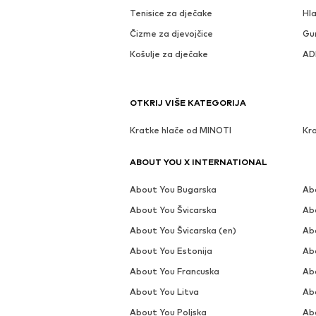
Tenisice za dječake
Hla
Čizme za djevojčice
Gu
Košulje za dječake
ADI
OTKRIJ VIŠE KATEGORIJA
Kratke hlače od MINOTI
Kra
ABOUT YOU X INTERNATIONAL
About You Bugarska
Ab
About You Švicarska
Ab
About You Švicarska (en)
Ab
About You Estonija
Ab
About You Francuska
Ab
About You Litva
Ab
About You Poljska
Ab