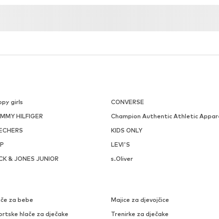
py girls
CONVERSE
MMY HILFIGER
Champion Authentic Athletic Appar
ECHERS
KIDS ONLY
P
LEVI'S
CK & JONES JUNIOR
s.Oliver
ače za bebe
Majice za djevojčice
ortske hlače za dječake
Trenirke za dječake