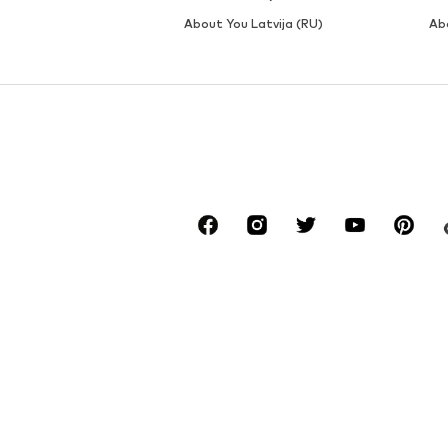
About You Latvija (RU)
Ab
*Besplatna dostava za narudžbe od 24,90 € i 
**Najniža cijena u posljednjih 30 dana prije sn
****Besplatno sa svih domaćih mreža. Za pozi
******Sve cijene uključuju PDV.