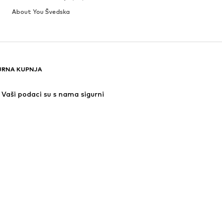
About You Švedska
URNA KUPNJA
Vaši podaci su s nama sigurni
jeni.