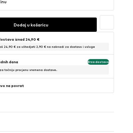
činu
Dodaj u košaricu
dostava iznad 24,90 €
još 24,90 € za uštedjeti 2,90 € na naknadi za dostavu i usluge
adnih dana
Brza dostava
 za točniju procjenu vremena dostave.
avo na povrat
washed