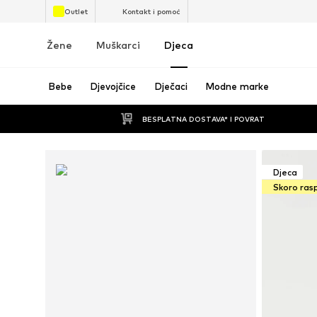
Outlet
Kontakt i pomoć
Žene
Muškarci
Djeca
Bebe
Djevojčice
Dječaci
Modne marke
BESPLATNA DOSTAVA* I POVRAT
Djeca
Skoro ras