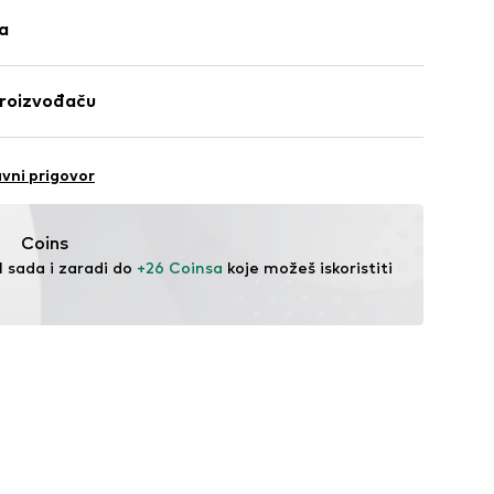
ljena
b/šav
ga
 Pamuk
proizvođaču
a: Pakistan
O.
vovi
6/308
vni prigovor
d
.com
ina
Coins
ake za remen
l sada i zaradi do 
+26 Coinsa
 koje možeš iskoristiti 
I8755001000006