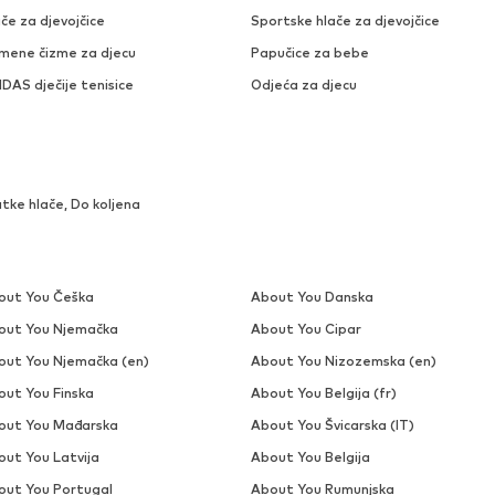
če za djevojčice
Sportske hlače za djevojčice
mene čizme za djecu
Papučice za bebe
DAS dječije tenisice
Odjeća za djecu
tke hlače, Do koljena
out You Češka
About You Danska
out You Njemačka
About You Cipar
out You Njemačka (en)
About You Nizozemska (en)
out You Finska
About You Belgija (fr)
out You Mađarska
About You Švicarska (IT)
out You Latvija
About You Belgija
out You Portugal
About You Rumunjska