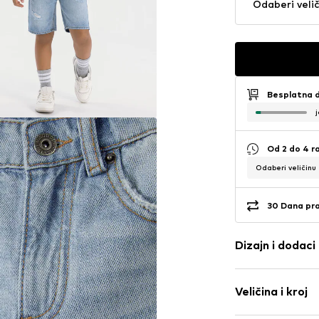
Odaberi veli
Besplatna 
Od 2 do 4 r
Odaberi veličinu
30 Dana pr
Dizajn i dodaci
Jednobojno
Veličina i kroj
Traper
Blue denim/