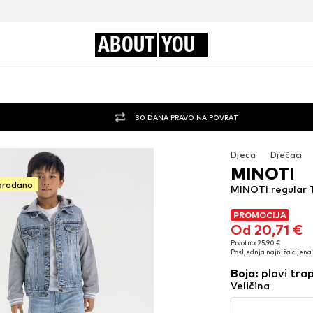
ABOUT
YOU
30 DANA PRAVO NA POVRAT
Djeca
Dječaci
MINOTI
prodano
MINOTI regular T
PROMOCIJA
PROMOCIJA
Od 20,71 €
Od 20,71 €
Prvotno: 25,90 €
Posljednja najniža cijena:
Prvotno: 25,90 €
Posljednja najniža cijena:
Boja
:
plavi tra
Veličina