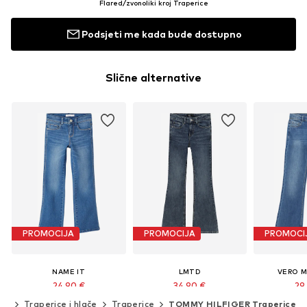
Flared/zvonoliki kroj Traperice
Podsjeti me kada bude dostupno
Slične alternative
PROMOCIJA
PROMOCIJA
PROMOCI
NAME IT
LMTD
VERO M
24,90 €
34,90 €
29
Prvotno: 29,90 €
Prvotno: 39,90 €
Prvotn
ća
Traperice i hlače
Traperice
TOMMY HILFIGER Traperice