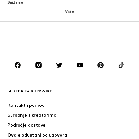
Sniženje
Više
DJEVOJČICE
Djeca (vel. 92-140)
Tinejdžeri (vel. 140-176)
DJEČACI
Djeca (vel. 92-140)
Tinejdžeri (vel. 140-176)
MODNE MARKE
ADIDAS ORIGINALS
Next
ADIDAS SPORTSWEAR
Nike Sportswear
SLUŽBA ZA KORISNIKE
NAME IT
NIKE
Kontakt i pomoć
PUMA
ADIDAS PERFORMANCE
Suradnje s kreatorima
Područje dostave
Ovdje odustani od ugovora