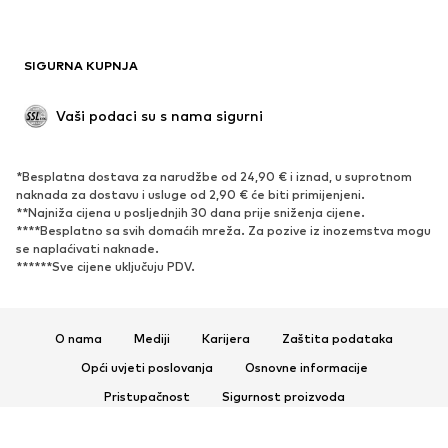
SIGURNA KUPNJA
Vaši podaci su s nama sigurni
*Besplatna dostava za narudžbe od 24,90 € i iznad, u suprotnom
naknada za dostavu i usluge od 2,90 € će biti primijenjeni.
**Najniža cijena u posljednjih 30 dana prije sniženja cijene.
****Besplatno sa svih domaćih mreža. Za pozive iz inozemstva mogu
se naplaćivati ​​naknade.
******Sve cijene uključuju PDV.
O nama
Mediji
Karijera
Zaštita podataka
Opći uvjeti poslovanja
Osnovne informacije
Pristupačnost
Sigurnost proizvoda
© 2026 ABOUT YOU SE & Co. KG