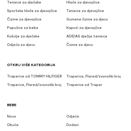
Tenisice za dječake
Hlače za djevojčice
Sportske hlače za djevojčice
Tenisice za djevojčice
Čizme za djevojčice
Gumene čizme za djecu
Papučice za bebe
Kaputi za djevojčice
Košulje za dječake
ADIDAS dječije tenisice
Odjeća za djecu
Čizme za djecu
OTKRIJ VIŠE KATEGORIJA
Traperice od TOMMY HILFIGER
Traperice, Flared/zvonoliki kroj
Traperice, Flared/zvonoliki kroj
Traperice od Traper
BEBE
Novo
Odjeća
Obuća
Dodaci