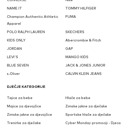
NAME IT
TOMMY HILFIGER
Champion Authentic Athletic
PUMA
Apparel
POLO RALPH LAUREN
SKECHERS
KIDS ONLY
Abercrombie & Fitch
JORDAN
GAP
LEVI'S
MANGO KIDS
BLUE SEVEN
JACK & JONES JUNIOR
s.Oliver
CALVIN KLEIN JEANS
DJEČJE KATEGORIJE
Tajice za bebe
Hlače za bebe
Majice za djevojčice
Zimske jakne za dječake
Zimske jakne za djevojčice
Sportske hlače za dječake
Trenirke za dječake
Cyber Monday promociji - Djeca