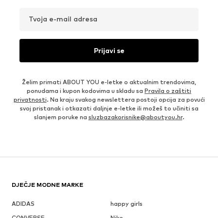
Tvoja e-mail adresa
Prijavi se
Želim primati ABOUT YOU e-letke o aktualnim trendovima,
ponudama i kupon kodovima u skladu sa
Pravila o zaštiti
privatnosti
. Na kraju svakog newslettera postoji opcija za povući
svoj pristanak i otkazati daljnje e-letke ili možeš to učiniti sa
slanjem poruke na
sluzbazakorisnike@aboutyou.hr
.
DJEČJE MODNE MARKE
ADIDAS
happy girls
CONVERSE
Nike