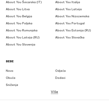
About You Švicarska (IT)
About You Italija
About You Litva
About You Latvija
About You Belgija
About You Nizozemska
About You Poljska
About You Portugal
About You Rumunjska
About You Estonija (RU)
About You Latvija (RU)
About You Slovačka
About You Slovenija
BEBE
Novo
Odjeća
Obuća
Dodaci
Sniženje
Više
DJEVOJČICE
Djeca (vel. 92-140)
Tinejdžeri (vel. 140-176)