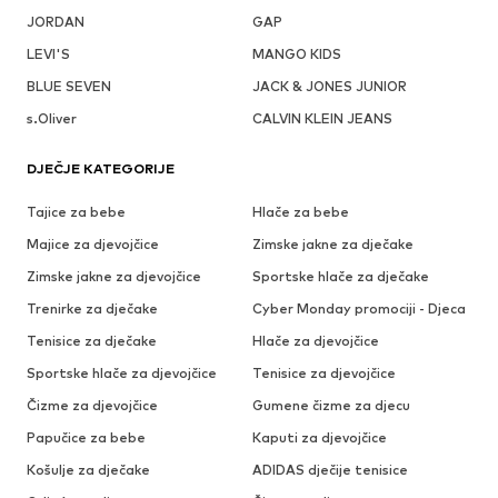
JORDAN
GAP
LEVI'S
MANGO KIDS
BLUE SEVEN
JACK & JONES JUNIOR
s.Oliver
CALVIN KLEIN JEANS
DJEČJE KATEGORIJE
Tajice za bebe
Hlače za bebe
Majice za djevojčice
Zimske jakne za dječake
Zimske jakne za djevojčice
Sportske hlače za dječake
Trenirke za dječake
Cyber Monday promociji - Djeca
Tenisice za dječake
Hlače za djevojčice
Sportske hlače za djevojčice
Tenisice za djevojčice
Čizme za djevojčice
Gumene čizme za djecu
Papučice za bebe
Kaputi za djevojčice
Košulje za dječake
ADIDAS dječije tenisice