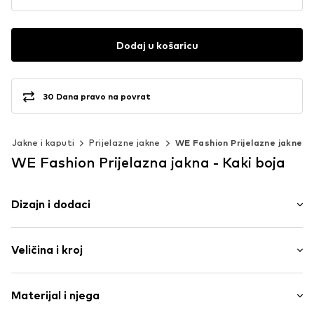
Dodaj u košaricu
30 Dana pravo na povrat
Jakne i kaputi
Prijelazne jakne
WE Fashion Prijelazne jakne
WE Fashion Prijelazna jakna - Kaki boja
Dizajn i dodaci
Jednobojno
Veličina i kroj
Bomber jakna
S kapuljačom
Kroj: Normalni kroj
Ekološki osviještena izrada
Materijal i njega
Blago punjeno