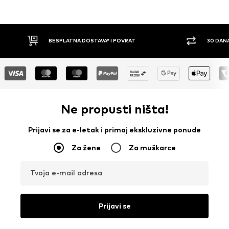
VRAT
30 DANA PRAVO NA POVRAT
Ne propusti ništa!
Prijavi se za e-letak i primaj ekskluzivne ponude
Za žene
Za muškarce
Tvoja e-mail adresa
Prijavi se