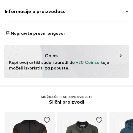
Zatvarač
Materijal: 100% Poliester - PES (reciklirani)
Informacije o proizvođaču
Br. proizvoda
WEFeb3j001000001
Podstava: 100% Poliester - PES
WE Fashion
Zemlja podrijetla: Mijanmar
Reactorweg 101
Napravite pravni prigovor
3542AD Utecht
NL
wecustomerservice@wefashion.com
Coins
Kupi ovaj artikl sada i zaradi do 
+20 Coinsa
 koje 
možeš iskoristiti za popuste.
MOŽDA ĆE TI SE I OVO SVIDJETI
Slični proizvodi