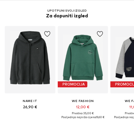
UPOTPUNI SVOJ IZGLED
Za dopuniti izgled
PROMOCIJA
PROMOCI
NAME IT
WE FASHION
WE F
26,90 €
12,00 €
11
Prvotno: 35,00 €
Prvotn
Posljednja najniža cijena:
9,60 €
Posljednja naj