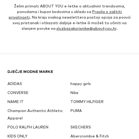
Želim primati ABOUT YOU e-letke o aktualnim trendovima,
ponudama i kupon kodovima u skladu sa
Pravila o zaštiti
privatnosti
. Na kraju svakog newslettera postoji opcija za povući
svoj pristanak i otkazati daljnje e-letke ili možeš to učiniti sa
slanjem poruke na
sluzbazakorisnike@aboutyou.hr
.
DJEČJE MODNE MARKE
ADIDAS
happy girls
CONVERSE
Nike
NAME IT
TOMMY HILFIGER
Champion Authentic Athletic
PUMA
Apparel
POLO RALPH LAUREN
SKECHERS
KIDS ONLY
Abercrombie & Fitch