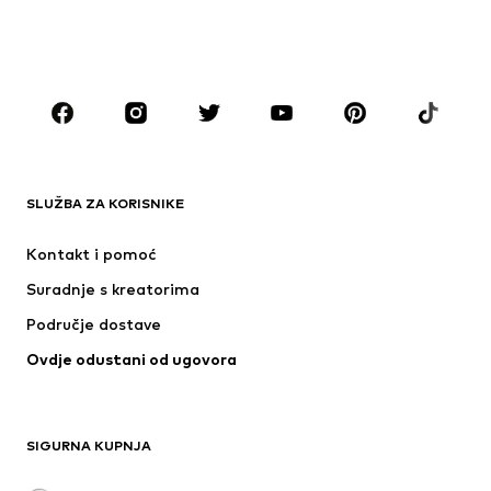
DJEČACI
Djeca (vel. 92-140)
Tinejdžeri (vel. 140-176)
MODNE MARKE
ADIDAS ORIGINALS
Next
ADIDAS SPORTSWEAR
Nike Sportswear
SLUŽBA ZA KORISNIKE
NAME IT
NIKE
Kontakt i pomoć
ADIDAS PERFORMANCE
PUMA
Suradnje s kreatorima
Područje dostave
Ovdje odustani od ugovora
SIGURNA KUPNJA