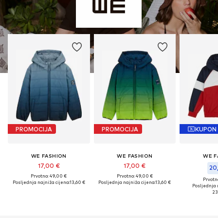
PROMOCIJA
PROMOCIJA
KUPON
WE FASHION
WE FASHION
WE F
17,00 €
17,00 €
20
Prvotno: 49,00 €
Prvotno: 49,00 €
Prvotn
Posljednja najniža cijena:
13,60 €
Posljednja najniža cijena:
13,60 €
Posljednja 
23