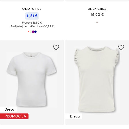
ONLY GIRLS
ONLY GIRLS
16,90 €
11,61 €
Prvotno: 16,90 €
Posljednja najniža cijena:
10,32 €
Djeca
PROMOCIJA
Djeca