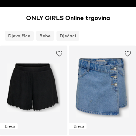
ONLY GIRLS Online trgovina
Djevojčice
Bebe
Dječaci
Djeca
Djeca