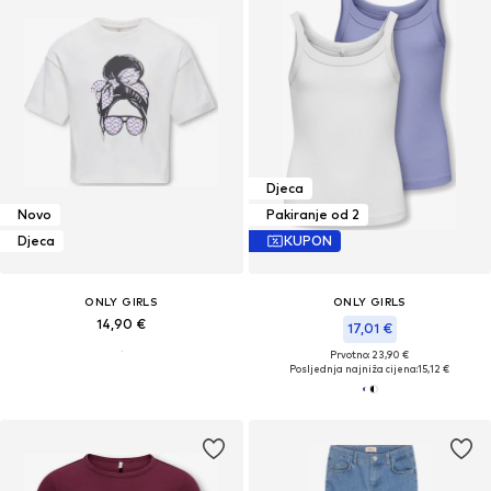
Djeca
Novo
Pakiranje od 2
Djeca
KUPON
ONLY GIRLS
ONLY GIRLS
14,90 €
17,01 €
Prvotno: 23,90 €
Posljednja najniža cijena:
15,12 €