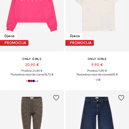
Djeca
Djeca
PROMOCIJA
PROMOCIJA
ONLY GIRLS
ONLY GIRLS
20,90 €
9,90 €
Prvotno: 24,90 €
Prvotno: 11,90 €
Posljednja najniža cijena:
16,72 €
Posljednja najniža cijena:
6,93 €
+
2