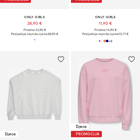
ONLY GIRLS
ONLY GIRLS
28,90 €
11,90 €
Prvotno: 32,90 €
Prvotno: 14,90 €
Posljednja najniža cijena:
28,90 €
Posljednja najniža cijena:
10,71 €
+
8
Djeca
Djeca
PROMOCIJA