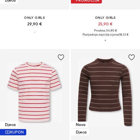
Djeca
PROMOCIJA
ONLY GIRLS
ONLY GIRLS
29,90 €
25,90 €
Prvotno: 34,90 €
Posljednja najniža cijena:
18,13 €
Djeca
Novo
KUPON
Djeca