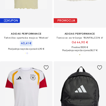
KUPON
PROMOCIJA
ADIDAS PERFORMANCE
ADIDAS PERFORMANCE
Tehnička sportska majica 'Motion'
Tenisice za trčanje 'RUNFALCON 6'
Od 44,90 €
40,41 €
Prvotno: 59,90 €
Posljednja najniža cijena:
44,90 €
Posljednja najniža cijena:
38,17 €