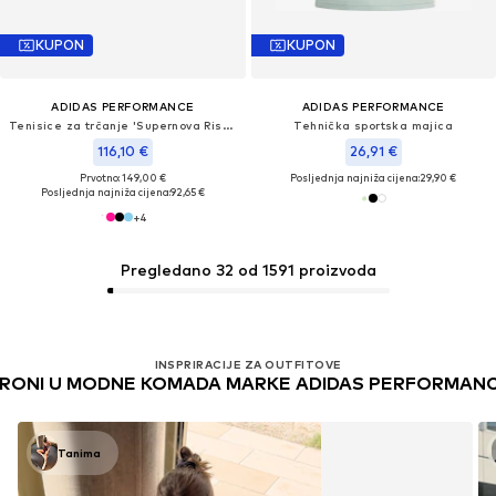
KUPON
KUPON
ADIDAS PERFORMANCE
ADIDAS PERFORMANCE
Tenisice za trčanje 'Supernova Rise 3'
Tehnička sportska majica
116,10 €
26,91 €
Prvotno: 149,00 €
Posljednja najniža cijena:
29,90 €
Posljednja najniža cijena:
92,65 €
+
4
Pregledano 32 od 1591 proizvoda
INSPRIRACIJE ZA OUTFITOVE
RONI U MODNE KOMADA MARKE ADIDAS PERFORMAN
Tanima