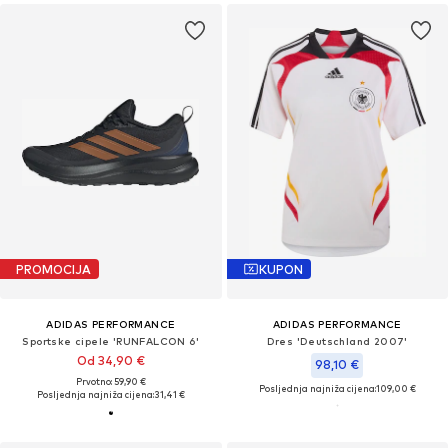
PROMOCIJA
KUPON
ADIDAS PERFORMANCE
ADIDAS PERFORMANCE
Sportske cipele 'RUNFALCON 6'
Dres 'Deutschland 2007'
Od 34,90 €
98,10 €
Prvotno: 59,90 €
Posljednja najniža cijena:
109,00 €
Posljednja najniža cijena:
31,41 €