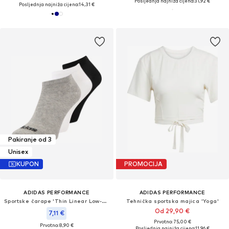
Posljednja najniža cijena:
31,92 €
Posljednja najniža cijena:
14,31 €
Pakiranje od 3
Unisex
KUPON
PROMOCIJA
ADIDAS PERFORMANCE
ADIDAS PERFORMANCE
Sportske čarape 'Thin Linear Low-Cut'
Tehnička sportska majica 'Yoga'
Od 29,90 €
7,11 €
Prvotno: 75,00 €
Prvotno: 8,90 €
Posljednja najniža cijena:
11,96 €