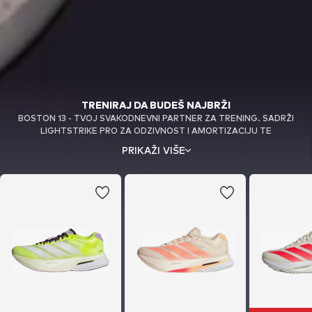
TRENIRAJ DA BUDEŠ NAJBRŽI
BOSTON 13 - TVOJ SVAKODNEVNI PARTNER ZA TRENING. SADRŽI
LIGHTSTRIKE PRO ZA ODZIVNOST I AMORTIZACIJU TE
REDIZAJNIRANE ENERGY RODS 2.0 ZA POVRAT ENERGIJE, KAO I
PRIKAŽI VIŠE
PROZRAČNO MREŽASTO GORNJIŠTE ZA DODATNU POTPORU U
TENISICI ZA TRENING INSPIRIRANOJ TRKAĆIM MODELIMA.