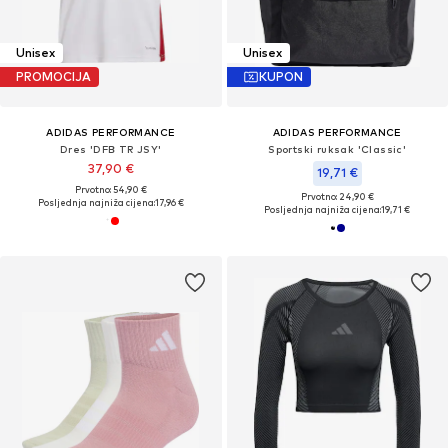
Unisex
Unisex
PROMOCIJA
KUPON
ADIDAS PERFORMANCE
ADIDAS PERFORMANCE
Dres 'DFB TR JSY'
Sportski ruksak 'Classic'
37,90 €
19,71 €
Prvotno: 54,90 €
Prvotno: 24,90 €
Posljednja najniža cijena:
17,96 €
Posljednja najniža cijena:
19,71 €