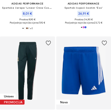
ADIDAS PERFORMANCE
ADIDAS PERFORMANCE
Sportske čarape 'Linear Crew Cushioned 3 Pairs'
Sportski kupaći kostim 'Ess'
8,01 €
26,91 €
Prvotno: 9,90 €
Prvotno: 34,90 €
Posljednja najniža cijena:
7,92 €
Posljednja najniža cijena:
23,72 €
+
1
Unisex
PROMOCIJA
Novo