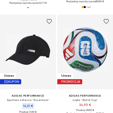
Posljednja najniža cijena:
89,90 €
Posljednja najniža cijena:
10,71 €
+
1
Unisex
Unisex
KUPON
PROMOCIJA
ADIDAS PERFORMANCE
ADIDAS PERFORMANCE
Sportska šilterica 'Essentials'
Lopta 'World Cup'
34,90 €
14,31 €
Prvotno: 39,90 €
Prvotno: 17,90 €