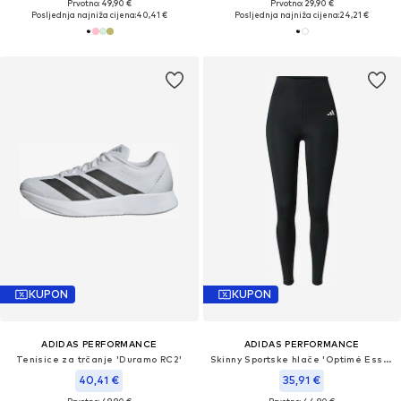
Prvotno: 49,90 €
Prvotno: 29,90 €
Posljednja najniža cijena:
40,41 €
Posljednja najniža cijena:
24,21 €
KUPON
KUPON
ADIDAS PERFORMANCE
ADIDAS PERFORMANCE
Tenisice za trčanje 'Duramo RC2'
Skinny Sportske hlače 'Optimé Essentials'
40,41 €
35,91 €