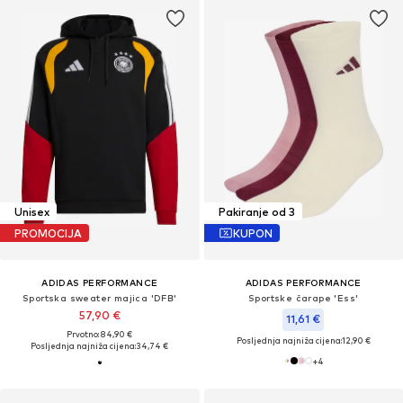
Unisex
Pakiranje od 3
PROMOCIJA
KUPON
ADIDAS PERFORMANCE
ADIDAS PERFORMANCE
Sportska sweater majica 'DFB'
Sportske čarape 'Ess'
57,90 €
11,61 €
Prvotno: 84,90 €
Posljednja najniža cijena:
12,90 €
Posljednja najniža cijena:
34,74 €
+
4