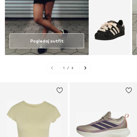
Pogledaj outfit
1
/
3