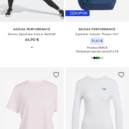
KUPON
ADIDAS PERFORMANCE
ADIDAS PERFORMANCE
Skinny Sportske hlače 'Adi365'
Sportski ruksak 'Power VIII'
64,90 €
31,41 €
Prvotno: 39,90 €
Posljednja najniža cijena:
31,41 €
+
1