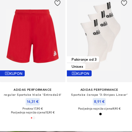
Pakiranje od 3
Unisex
KUPON
KUPON
ADIDAS PERFORMANCE
ADIDAS PERFORMANCE
regular Sportske hlače 'Entrada26'
Sportske čarape '3-Stripes Linear'
14,31 €
8,91 €
Prvotno: 17,90 €
Posljednja najniža cijena:
9,90 €
Posljednja najniža cijena:
15,90 €