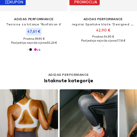
KUPON
PROMOCIJA
ADIDAS PERFORMANCE
ADIDAS PERFORMANCE
Tenisice za trčanje 'Runfalcon 6'
regular Sportske hlače 'Designed For Training'
42,90 €
47,61 €
Prvotno: 54,90 €
Prvotno: 59,90 €
Posljednja najniža cijena:
17,16 €
Posljednja najniža cijena:
50,26 €
+
4
ADIDAS PERFORMANCE
Istaknute kategorije