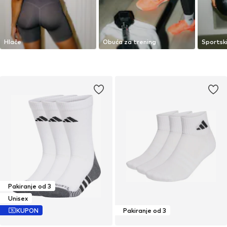
Hlače
Obuća za trening
Sportski
Pakiranje od 3
Unisex
KUPON
Pakiranje od 3