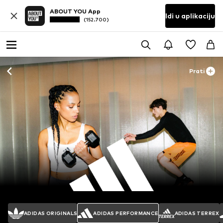
ABOUT YOU App
Idi u aplikaciju
(152.700)
Prati
ADIDAS ORIGINALS
ADIDAS PERFORMANCE
ADIDAS TERREX