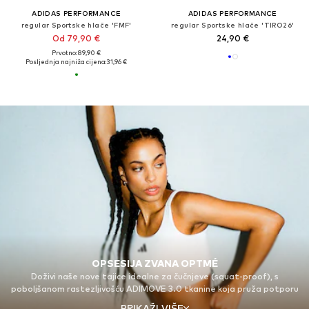
ADIDAS PERFORMANCE
ADIDAS PERFORMANCE
regular Sportske hlače 'FMF'
regular Sportske hlače 'TIRO26'
Od 79,90 €
24,90 €
Prvotno: 89,90 €
Posljednja najniža cijena:
31,96 €
OPSESIJA ZVANA OPTMÉ
Doživi naše nove tajice idealne za čučnjeve (squat-proof), s
poboljšanom rastezljivošću ADIMOVE 3.0 tkanine koja pruža potporu
bez ograničavanja tvojih najdubljih čučnjeva. Zaljubi se u oblikujući pojas
PRIKAŽI VIŠE