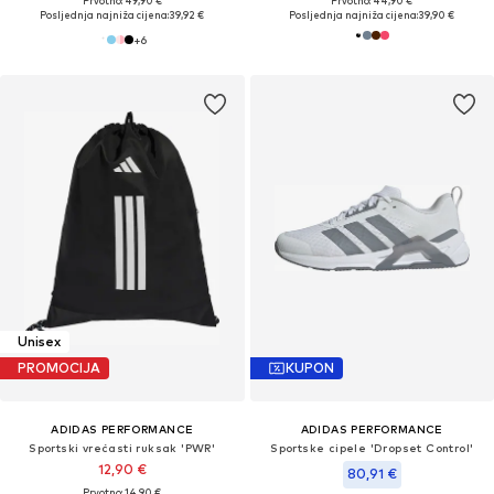
Prvotno: 49,90 €
Prvotno: 44,90 €
Posljednja najniža cijena:
39,92 €
Posljednja najniža cijena:
39,90 €
+
6
Unisex
PROMOCIJA
KUPON
ADIDAS PERFORMANCE
ADIDAS PERFORMANCE
Sportski vrećasti ruksak 'PWR'
Sportske cipele 'Dropset Control'
12,90 €
80,91 €
Prvotno: 14,90 €