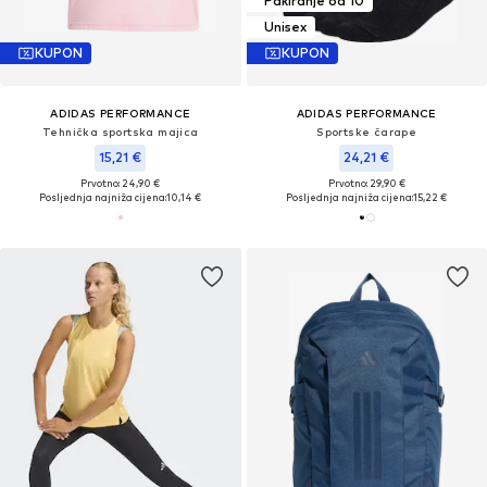
Pakiranje od 10
Unisex
KUPON
KUPON
ADIDAS PERFORMANCE
ADIDAS PERFORMANCE
Tehnička sportska majica
Sportske čarape
15,21 €
24,21 €
Prvotno: 24,90 €
Prvotno: 29,90 €
Posljednja najniža cijena:
10,14 €
Posljednja najniža cijena:
15,22 €