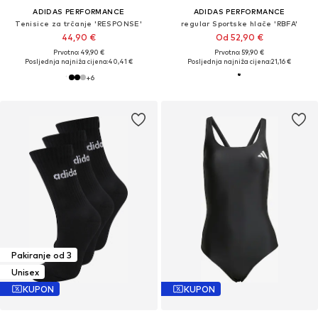
ADIDAS PERFORMANCE
ADIDAS PERFORMANCE
Tenisice za trčanje 'RESPONSE'
regular Sportske hlače 'RBFA'
44,90 €
Od 52,90 €
Prvotno: 49,90 €
Prvotno: 59,90 €
Posljednja najniža cijena:
40,41 €
Posljednja najniža cijena:
21,16 €
+
6
Pakiranje od 3
Unisex
KUPON
KUPON