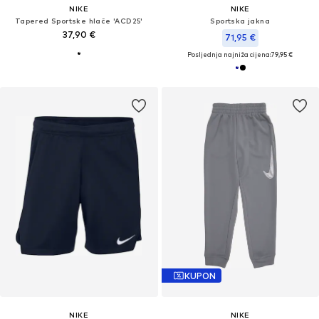
NIKE
NIKE
Tapered Sportske hlače 'ACD25'
Sportska jakna
37,90 €
71,95 €
Posljednja najniža cijena:
79,95 €
KUPON
NIKE
NIKE