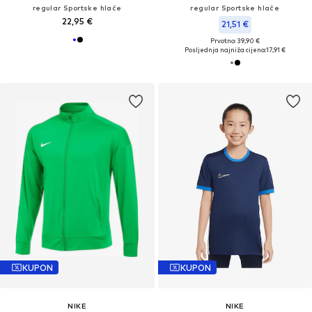
regular Sportske hlače
regular Sportske hlače
22,95 €
21,51 €
Prvotno: 39,90 €
Posljednja najniža cijena:
17,91 €
KUPON
KUPON
NIKE
NIKE