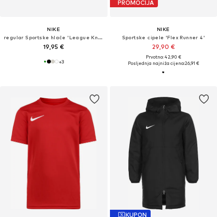
PROMOCIJA
NIKE
NIKE
regular Sportske hlače 'League Knit III'
Sportske cipele 'Flex Runner 4'
19,95 €
29,90 €
Prvotno: 42,90 €
+
3
Posljednja najniža cijena:
26,91 €
KUPON