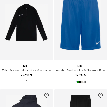
NIKE
NIKE
Tehnička sportska majica 'Academy25'
regular Sportske hlače 'League Knit III'
37,90 €
19,95 €
+
3