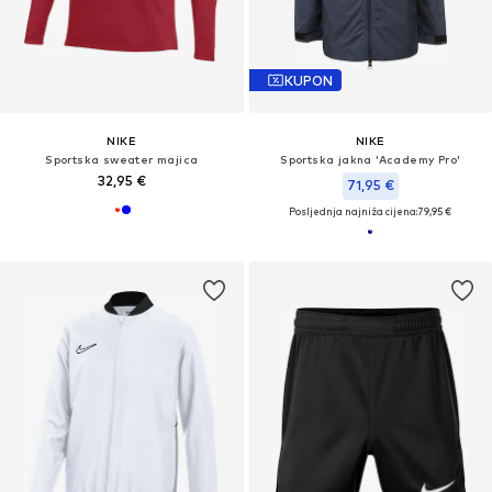
KUPON
NIKE
NIKE
Sportska sweater majica
Sportska jakna 'Academy Pro'
32,95 €
71,95 €
Posljednja najniža cijena:
79,95 €