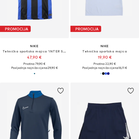
PROMOCIJA
PROMOCIJA
NIKE
NIKE
Tehnička sportska majica 'INTER STAD HM'
Tehnička sportska majica
47,90 €
19,90 €
Prvotno: 79,90 €
Prvotno: 22,90 €
Posljednja najniža cijena:
29,90 €
Posljednja najniža cijena:
16,11 €