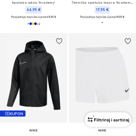
Sportska jakna 'Academy'
Tehnička sportska majica 'Academy 25'
44,95 €
17,95 €
Posljednja najniža cijena:
49,95 €
Posljednja najniža cijena:
19,95 €
+
2
KUPON
1
Filtriraj i sortiraj
NIKE
NIKE
Sportska jakna 'Academy 25'
regular Sportske hlače