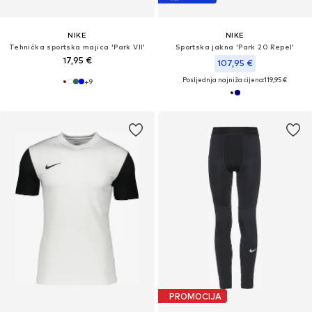
NIKE
NIKE
Tehnička sportska majica 'Park VII'
Sportska jakna 'Park 20 Repel'
17,95 €
107,95 €
Posljednja najniža cijena:
119,95 €
+
9
PROMOCIJA