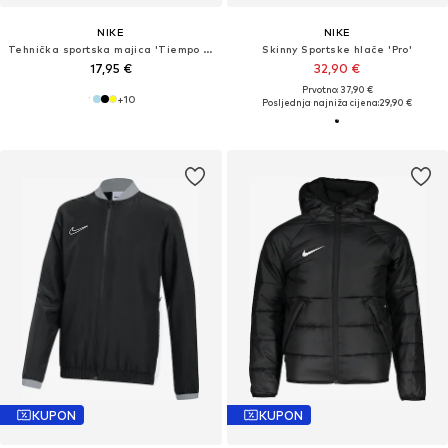
NIKE
NIKE
Tehnička sportska majica 'Tiempo Premier II'
Skinny Sportske hlače 'Pro'
17,95 €
32,90 €
Prvotno: 37,90 €
+
10
Posljednja najniža cijena:
29,90 €
KUPON
KUPON