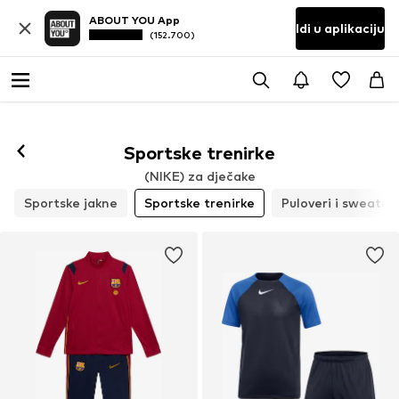
ABOUT YOU App
Idi u aplikaciju
(152.700)
Sportske trenirke
(NIKE) za dječake
Sportske jakne
Sportske trenirke
Puloveri i sweater