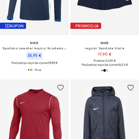
KUPON
PROMOCIJA
NIKE
NIKE
Sportska sweater majica 'Academy 25'
regular Sportske hlače
17,90 €
35,95 €
Prvotno: 22,90 €
Posljednja najniža cijena:
39,95 €
Posljednja najniža cijena:
16,03 €
+
4