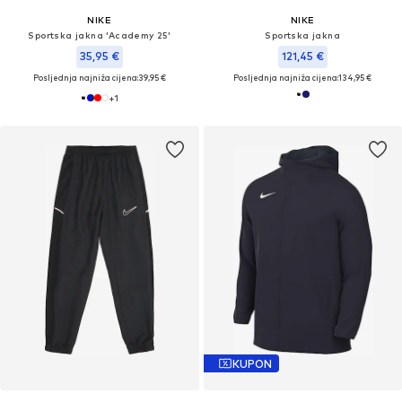
NIKE
NIKE
Sportska jakna 'Academy 25'
Sportska jakna
35,95 €
121,45 €
Posljednja najniža cijena:
39,95 €
Posljednja najniža cijena:
134,95 €
+
1
KUPON