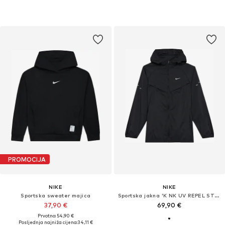
PROMOCIJA
NIKE
NIKE
Sportska sweater majica
Sportska jakna 'K NK UV REPEL STRIDE JACKET'
37,90 €
69,90 €
Prvotno: 54,90 €
Posljednja najniža cijena:
34,11 €