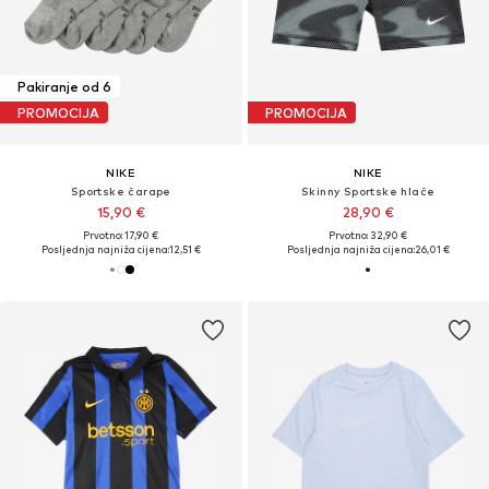
Pakiranje od 6
PROMOCIJA
PROMOCIJA
NIKE
NIKE
Sportske čarape
Skinny Sportske hlače
15,90 €
28,90 €
Prvotno: 17,90 €
Prvotno: 32,90 €
Posljednja najniža cijena:
12,51 €
Posljednja najniža cijena:
26,01 €