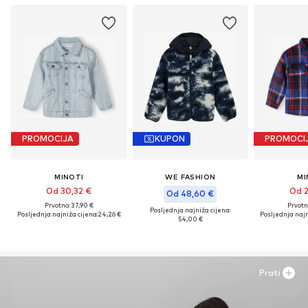
PROMOCIJA
KUPON
PROMOCI
MINOTI
WE FASHION
MI
Od 30,32 €
Od 2
Od 48,60 €
Prvotno: 37,90 €
Prvotn
Posljednja najniža cijena:
Posljednja najniža cijena:
24,26 €
Posljednja najn
54,00 €
Prati