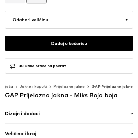
Odaberi veličinu
Dodaj u košaricu
30 Dana pravo na povrat
Odjeća
Jakne i kaputi
Prijelazne jakne
GAP Prijelazne jakne
GAP Prijelazna jakna - Miks Boja boja
Dizajn i dodaci
Vjetrovka
Veličina i kroj
Elastični struk/rub