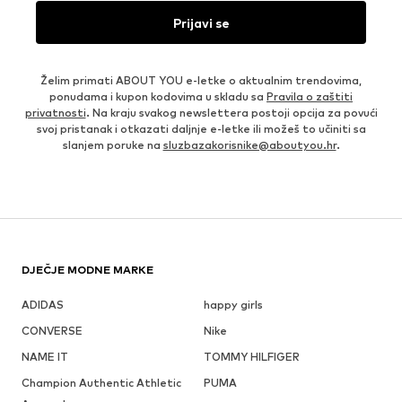
Prijavi se
Želim primati ABOUT YOU e-letke o aktualnim trendovima,
ponudama i kupon kodovima u skladu sa
Pravila o zaštiti
privatnosti
. Na kraju svakog newslettera postoji opcija za povući
svoj pristanak i otkazati daljnje e-letke ili možeš to učiniti sa
slanjem poruke na
sluzbazakorisnike@aboutyou.hr
.
DJEČJE MODNE MARKE
ADIDAS
happy girls
CONVERSE
Nike
NAME IT
TOMMY HILFIGER
Champion Authentic Athletic
PUMA