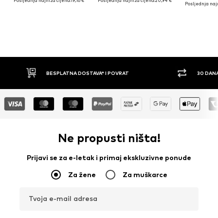
Posljednja najniža cijena:
19,16 €
Posljednja najniža cijena:
20,94 €
Posljednja najn
BESPLATNA DOSTAVA* I POVRAT
30 DANA
Ne propusti ništa!
Prijavi se za e-letak i primaj ekskluzivne ponude
Za žene
Za muškarce
Tvoja e-mail adresa