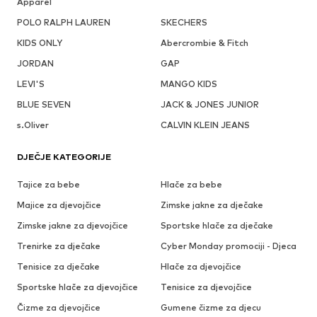
Apparel
POLO RALPH LAUREN
SKECHERS
KIDS ONLY
Abercrombie & Fitch
JORDAN
GAP
LEVI'S
MANGO KIDS
BLUE SEVEN
JACK & JONES JUNIOR
s.Oliver
CALVIN KLEIN JEANS
DJEČJE KATEGORIJE
Tajice za bebe
Hlače za bebe
Majice za djevojčice
Zimske jakne za dječake
Zimske jakne za djevojčice
Sportske hlače za dječake
Trenirke za dječake
Cyber Monday promociji - Djeca
Tenisice za dječake
Hlače za djevojčice
Sportske hlače za djevojčice
Tenisice za djevojčice
Čizme za djevojčice
Gumene čizme za djecu