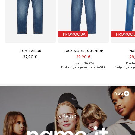
PROMOCIJA
PROMOCI
TOM TAILOR
JACK & JONES JUNIOR
NA
37,90 €
29,90 €
28
Prvotno: 34,99 €
Prvotn
Posljednja najniža cijena:
26,91 €
Posljednja najn
Prati
VIŠE OD