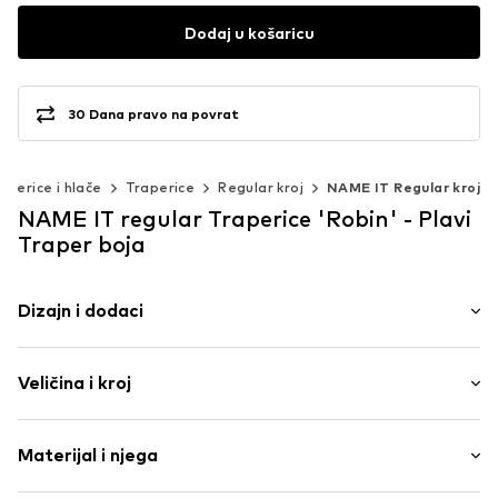
Dodaj u košaricu
30 Dana pravo na povrat
aperice i hlače
Traperice
Regular kroj
NAME IT Regular kroj
NAME IT regular Traperice 'Robin' - Plavi
Traper boja
Dizajn i dodaci
Jednobojno
Veličina i kroj
Traper
Heavy washed
Dužina: Duga/maxi
Pojas s vezicom
Materijal i njega
Kroj: regular
5-džepni stil