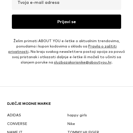
Tvoja e-mail adresa
Prijavi se
Želim primati ABOUT YOU e-letke o aktualnim trendovima,
ponudama i kupon kodovima u skladu sa
Pravila o zaštiti
privatnosti
. Na kraju svakog newslettera postoji opcija za povući
svoj pristanak i otkazati daljnje e-letke ili možeš to učiniti sa
slanjem poruke na
sluzbazakorisnike@aboutyou.hr
.
DJEČJE MODNE MARKE
ADIDAS
happy girls
CONVERSE
Nike
NAME IT
TOMMY HILFIGER