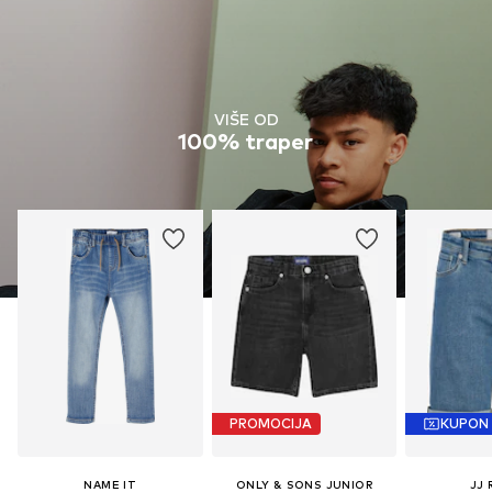
VIŠE OD
100% traper
PROMOCIJA
KUPON
NAME IT
ONLY & SONS JUNIOR
JJ 