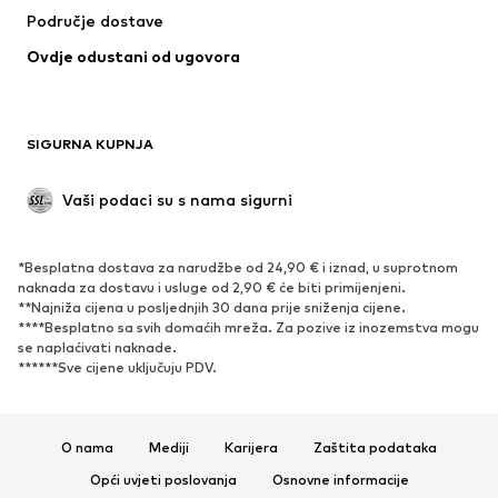
Područje dostave
Ovdje odustani od ugovora
SIGURNA KUPNJA
Vaši podaci su s nama sigurni
*Besplatna dostava za narudžbe od 24,90 € i iznad, u suprotnom
naknada za dostavu i usluge od 2,90 € će biti primijenjeni.
**Najniža cijena u posljednjih 30 dana prije sniženja cijene.
****Besplatno sa svih domaćih mreža. Za pozive iz inozemstva mogu
se naplaćivati ​​naknade.
******Sve cijene uključuju PDV.
O nama
Mediji
Karijera
Zaštita podataka
Opći uvjeti poslovanja
Osnovne informacije