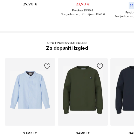
29,90 €
23,90 €
14
Prvotno: 29,90 €
Prvotn
Posljednja najniža cijena:
18,68 €
Posljednja naj
UPOTPUNI SVOJ IZGLED
Za dopuniti izgled
NAME IT
NAME IT
NA