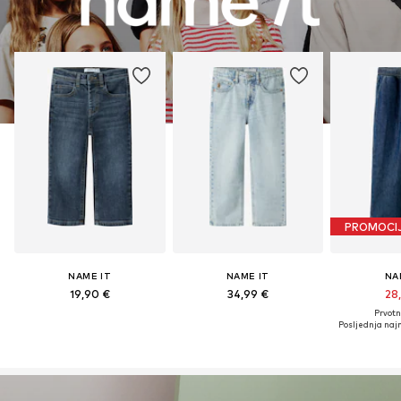
PROMOCI
NAME IT
NAME IT
NA
19,90 €
34,99 €
28
Prvotn
Posljednja najn