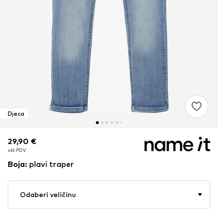
Djeca
29,90 €
29,90 €
29,90 €
ukl. PDV
ukl. PDV
ukl. PDV
Boja
:
plavi traper
Odaberi veličinu