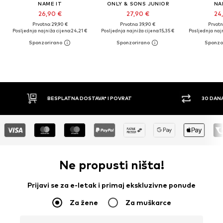
NAME IT
ONLY & SONS JUNIOR
NA
26,90 €
27,90 €
24
Prvotno: 29,90 €
Prvotno: 39,90 €
Prvotn
Posljednja najniža cijena:
24,21 €
Posljednja najniža cijena:
15,35 €
Posljednja najn
30 DANA PRAVO NA POVRAT
PLAĆ
Ne propusti ništa!
Prijavi se za e-letak i primaj ekskluzivne ponude
Za žene
Za muškarce