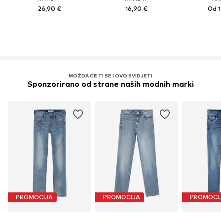
26,90 €
16,90 €
Od 1
MOŽDA ĆE TI SE I OVO SVIDJETI
Sponzorirano od strane naših modnih marki
PROMOCIJA
PROMOCIJA
PROMOCI