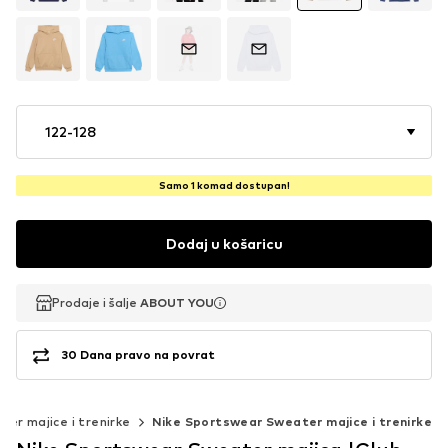
122-128
Samo 1 komad dostupan!
Dodaj u košaricu
Prodaje i šalje
Prodaje i šalje
Prodaje i šalje
ABOUT YOU
ABOUT YOU
ABOUT YOU
30 Dana pravo na povrat
er majice i trenirke
Nike Sportswear Sweater majice i trenirke