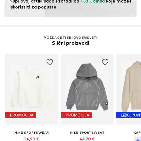
Kupi ovaj artikl sada i zaradi do 
+33 Coinsa
 koje možeš 
iskoristiti za popuste.
MOŽDA ĆE TI SE I OVO SVIDJETI
Slični proizvodi
PROMOCIJA
PROMOCIJA
KUPON
NIKE SPORTSWEAR
NIKE SPORTSWEAR
KAR
34,90 €
44,90 €
36