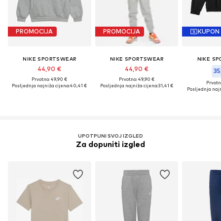
PROMOCIJA
PROMOCIJA
KUPON
NIKE SPORTSWEAR
NIKE SPORTSWEAR
NIKE S
44,90 €
44,90 €
35
Prvotno: 49,90 €
Prvotno: 49,90 €
Prvotn
Posljednja najniža cijena:
40,41 €
Posljednja najniža cijena:
31,41 €
Posljednja najn
UPOTPUNI SVOJ IZGLED
Za dopuniti izgled