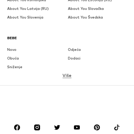
About You Latvija (RU)
About You Slovačka
About You Slovenija
About You Švedska
BEBE
Novo
Odjeća
Obuća
Dodaci
Sniženje
Više
DJEVOJČICE
Djeca (vel. 92-140)
Tinejdžeri (vel. 140-176)
DJEČACI
Djeca (vel. 92-140)
Tinejdžeri (vel. 140-176)
MODNE MARKE