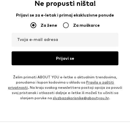
Ne propusti ništa!
Prijavi se za e-letak i primaj ekskluzivne ponude
Za žene
Za muškarce
Tvoja e-mail adresa
Prijavi se
Želim primati ABOUT YOU e-letke o aktualnim trendovima,
ponudama i kupon kodovima u skladu sa
Pravila o zaštiti
privatnosti
. Na kraju svakog newslettera postoji opcija za povući
svoj pristanak i otkazati daljnje e-letke ili možeš to učiniti sa
slanjem poruke na
sluzbazakorisnike@aboutyou.hr
.