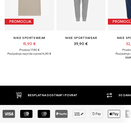
PROMOCIJA
PROMOCI
NIKE SPORTSWEAR
NIKE SPORTSWEAR
NIKE S
15,90 €
39,90 €
32
Prvotno: 17,90 €
Prvotn
Posljednja najniža cijena:
14,90 €
Posljednja 
33,9
AVA* I POVRAT
30 DANA PRAVO NA POVRAT