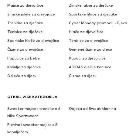
Majice za djevojčice
Zimske jakne za dječake
Zimske jakne za djevojčice
Sportske hlače za dječake
Trenirke za dječake
Cyber Monday promociji - Djeca
Tenisice za dječake
Hlače za djevojčice
Sportske hlače za djevojčice
Tenisice za djevojčice
Čizme za djevojčice
Gumene čizme za djecu
Papučice za bebe
Kaputi za djevojčice
Košulje za dječake
ADIDAS dječije tenisice
Odjeća za djecu
Čizme za djecu
OTKRIJ VIŠE KATEGORIJA
Sweater majice i trenirke od
Odjeća od Sweat tkanina
Nike Sportswear
Pletivo i sweater majice s S
kapuljačom