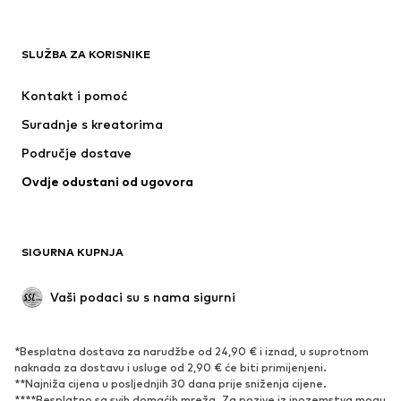
ADIDAS ORIGINALS
Next
ADIDAS SPORTSWEAR
Nike Sportswear
SLUŽBA ZA KORISNIKE
NAME IT
NIKE
Kontakt i pomoć
Jordan
ADIDAS PERFORMANCE
Suradnje s kreatorima
Područje dostave
Ovdje odustani od ugovora
SIGURNA KUPNJA
Vaši podaci su s nama sigurni
*Besplatna dostava za narudžbe od 24,90 € i iznad, u suprotnom
naknada za dostavu i usluge od 2,90 € će biti primijenjeni.
**Najniža cijena u posljednjih 30 dana prije sniženja cijene.
****Besplatno sa svih domaćih mreža. Za pozive iz inozemstva mogu