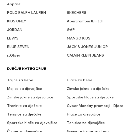
Apparel
POLO RALPH LAUREN
SKECHERS
KIDS ONLY
Abercrombie & Fitch
JORDAN
GAP
LEVI'S
MANGO KIDS
BLUE SEVEN
JACK & JONES JUNIOR
s.Oliver
CALVIN KLEIN JEANS
DJEČJE KATEGORIJE
Tajice za bebe
Hlače za bebe
Majice za djevojčice
Zimske jakne za dječake
Zimske jakne za djevojčice
Sportske hlače za dječake
Trenirke za dječake
Cyber Monday promociji - Djeca
Tenisice za dječake
Hlače za djevojčice
Sportske hlače za djevojčice
Tenisice za djevojčice
Čizme za djevojčice
Gumene čizme za djecu