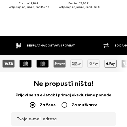
Prvotno: 19,90 €
Prvotno: 29,90 €
Posljednja najniža cijena:
16,92 €
Posljednja najniža cijena:
18,68 €
BESPLATNA DOSTAVA* I POVRAT
30 DANA PRAVO NA P
Ne propusti ništa!
Prijavi se za e-letak i primaj ekskluzivne ponude
Za žene
Za muškarce
Tvoja e-mail adresa