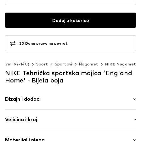
Dodaj u košaricu
30 Dana pravo na povrat
a (vel. 92-140)
Sport
Sportovi
Nogomet
NIKE Nogomet
NIKE Tehnička sportska majica 'England
Home' - Bijela boja
Dizajn i dodaci
Okrugli izrez
Veličina i kroj
Uvezano
Rastezljivi/rebrasti ovratnik
Dužina rukava: Četvrt rukavi
Rebrasti rub rukava
Materijal i njega