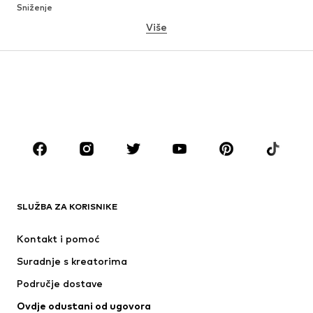
Sniženje
Više
DJEVOJČICE
Djeca (vel. 92-140)
Tinejdžeri (vel. 140-176)
DJEČACI
Djeca (vel. 92-140)
Tinejdžeri (vel. 140-176)
MODNE MARKE
ADIDAS ORIGINALS
Next
ADIDAS SPORTSWEAR
Nike Sportswear
SLUŽBA ZA KORISNIKE
NAME IT
NIKE
Kontakt i pomoć
Jordan
PUMA
Suradnje s kreatorima
Područje dostave
Ovdje odustani od ugovora