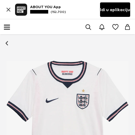
ABOUT YOU App
Idi u aplikaciju
(152.700)