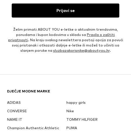
Prijavi se
Želim primati ABOUT YOU e-letke o aktualnim trendovima,
ponudama i kupon kodovima u skladu sa
Pravila o zaštiti
privatnosti
. Na kraju svakog newslettera postoji opcija za povući
svoj pristanak i otkazati daljnje e-letke ili možeš to učiniti sa
slanjem poruke na
sluzbazakorisnike@aboutyou.hr
.
DJEČJE MODNE MARKE
ADIDAS
happy girls
CONVERSE
Nike
NAME IT
TOMMY HILFIGER
Champion Authentic Athletic
PUMA