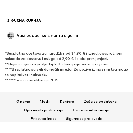
SIGURNA KUPNJA
Vaši podaci su s nama sigurni
*Besplatna dostava za narudžbe od 24,90 € i iznad, u suprotnom
naknada za dostavu i usluge od 2,90 € će biti primijenjeni.
**Najniža cijena u posljednjih 30 dana prije sniženja cijene.
****Besplatno sa svih domaćih mreža. Za pozive iz inozemstva mogu
se naplaćivati ​​naknade.
******Sve cijene uključuju PDV.
O nama
Mediji
Karijera
Zaštita podataka
Opći uvjeti poslovanja
Osnovne informacije
Pristupačnost
Sigurnost proizvoda
© 2026 ABOUT YOU SE & Co. KG