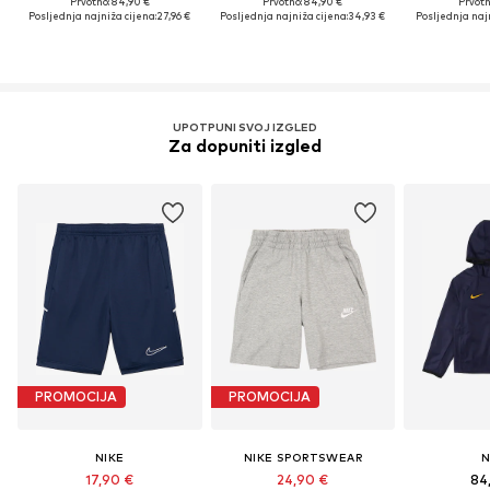
Prvotno: 84,90 €
Prvotno: 84,90 €
Prvotn
Posljednja najniža cijena:
27,96 €
Posljednja najniža cijena:
34,93 €
Posljednja najn
UPOTPUNI SVOJ IZGLED
Za dopuniti izgled
PROMOCIJA
PROMOCIJA
NIKE
NIKE SPORTSWEAR
N
17,90 €
24,90 €
84